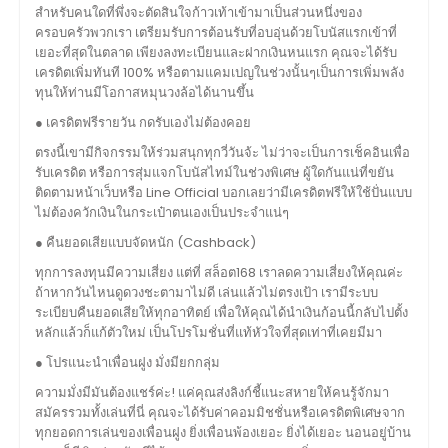
สำหรับคนใดที่พึ่งจะตัดสินใจก้าวเท้าเข้ามาเป็นส่วนหนึ่งของ
ครอบครัวพวกเรา เตรียมรับการต้อนรับที่อบอุ่นด้วยโบนัสแรกเข้าที่
เยอะที่สุดในตลาด เพียงลงทะเบียนและฝากเงินหนแรก คุณจะได้รับ
เครดิตเพิ่มทันที 100% หรือตามแคมเปญในช่วงนั้นๆเป็นการเพิ่มพลัง
ทุนให้ท่านมีโอกาสหมุนวงล้อได้นานขึ้น
● เครดิตฟรีรายวัน กดรับเองไม่ต้องคอย
ตรงนี้เขามีกิจกรรมให้ร่วมสนุกทุกวี่วันจ้ะ ไม่ว่าจะเป็นการเช็คอินเพื่อ
รับเครดิต หรือการสุ่มแจกโบนัสไทม์ในช่วงพิเศษ ผู้ใดกันแน่ที่ขยัน
ติดตามหน้าเว็บหรือ Line Official บอกเลยว่ามีเครดิตฟรีให้ใช้ปั่นแบบ
ไม่ต้องควักเงินในกระเป๋าตนเองเป็นประจำแน่ๆ
● คืนยอดเสียแบบจัดหนัก (Cashback)
ทุกการลงทุนมีความเสี่ยง แต่ที่ สล็อต168 เราลดความเสี่ยงให้คุณค่ะ
ถ้าหากวันไหนดูดวงชะตามาไม่ดี เล่นแล้วไม่ตรงเป้า เรามีระบบ
ระเบียบคืนยอดเสียให้ทุกอาทิตย์ เพื่อให้คุณได้นำเงินก้อนนี้กลับไปตั้ง
หลักแล้วก็แก้ตัวใหม่ เป็นโปรโมชั่นที่แท้หัวใจที่สุดเท่าที่เคยมีมา
● โปรแนะนำเพื่อนฝูง มั่งมียกกลุ่ม
ความมั่งมีมันต้องแชร์ค่ะ! แค่คุณส่งลิงก์ชี้แนะสหายให้คนรู้จักมา
สมัครรวมทั้งเล่นที่นี่ คุณจะได้รับค่าคอมมิชชั่นหรือเครดิตพิเศษจาก
ทุกยอดการเล่นของเพื่อนฝูง ยิ่งเพื่อนพ้องเยอะ ยิ่งได้เยอะ นอนอยู่บ้าน