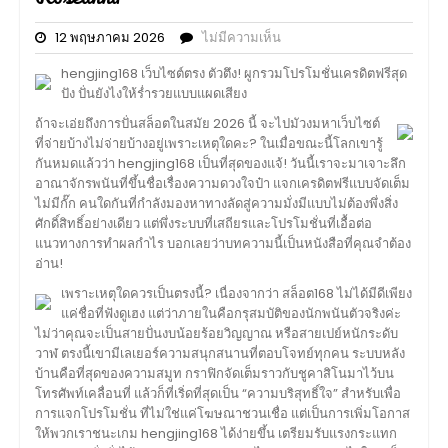
12 พฤษภาคม 2026
ไม่มีความเห็น
hengjing168 เว็บไซต์ตรง ตัวตึง! ผูกรวมโปรโมชั่นเครดิตฟรีสุด
ปัง ปั่นยังไงให้ร่ำรวยแบบแผดเสียง
ถ้าจะเอ่ยถึงการปั่นสล็อตในสมัย 2026 นี้ จะไปมัวงมหาเว็บไซต์
ที่จ่ายบ้างไม่จ่ายบ้างอยู่เพราะเหตุใดคะ? ในเมื่อขณะนี้โลกเขารู้
กันหมดแล้วว่า hengjing168 เป็นที่สุดของแจ้! วันนี้เราจะมาเจาะลึก
อาณาจักรพนันที่ขึ้นชื่อเรื่องความดวงใจป๋า แจกเครดิตฟรีแบบจัดเต็ม
ไม่มีกั๊ก คนใดกันที่กำลังมองหาทางลัดสู่ความมั่งมีแบบไม่ต้องพึ่งสิ่ง
ศักดิ์สิทธิ์อย่างเดียว แต่พึ่งระบบที่เสถียรและโปรโมชั่นที่เอื้อต่อ
แนวทางการทำผลกำไร บอกเลยว่าบทความนี้เป็นหนังสือที่คุณจำต้อง
อ่าน!
เพราะเหตุใดควรเป็นตรงนี้? เนื่องจากว่า สล็อต168 ไม่ได้มีดีเพียง
แค่ชื่อที่ฟังดูเฮง แต่ว่าภายในคือกรุสมบัติของนักพนันตัวจริงค่ะ
ไม่ว่าคุณจะเป็นสายปั่นงบน้อยร้อยวิญญาณ หรือสายเปย์หนักระดับ
วาฬ ตรงนี้เขามีเลเยอร์ความสนุกสนานที่ตอบโจทย์ทุกคน ระบบหลัง
บ้านคือที่สุดของความสมูท กราฟิกจัดเต็มราวกับชูคาสิโนมาไว้บน
โทรศัพท์เคลื่อนที่ แล้วก็ที่เริ่ดที่สุดเป็น “ความบริสุทธิ์ใจ” สำหรับเพื่อ
การแจกโปรโมชั่น ที่ไม่ใช่แค่โฆษณาชวนเชื่อ แต่เป็นการเพิ่มโอกาส
ให้พวกเราชนะเกม hengjing168 ได้ง่ายขึ้น เตรียมรับแรงกระแทก