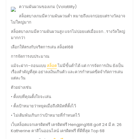
ความผันผวนของเกม (Volatility)
สล็อตบางเกมมีความผันผวนต่ำ หมายถึงแจกบ่อยแต่รางวัลอาจ
ไม่ใหญ่มาก
สล็อตบางเกมมีความผันผวนสูง แจกไม่บ่อยแต่เมื่อแจก…รางวัลใหญ่
มากกว่า
เลือกให้ตรงกับจริตการเล่น สล็อต168
การจัดการงบประมาณ
แม้จะฝาก–ถอนแบบ
สล็อต
ไม่มีขั้นต่ำได้ แต่ การจัดการเงิน ยังเป็น
เรื่องสำคัญที่สุด อย่าลงเงินเกินตัว และควรกำหนดขีดจำกัดการเล่น
แต่ละวัน
ตัวอย่างเช่น
• ตั้งงบที่คุณตั้งใจจะเล่น
• ตั้งเป้าหมายว่าหยุดเมื่อถึงลิมิตที่ตั้งไว้
• ไม่เดิมพันเกินกว่าเป้าหมายที่กำหนดไว้
เว็บสล็อตแจกเครดิตฟรี เครดิตฟรี Hengjing168.golf 24 มี.ค. 26
Katherine คาสิโนออนไลน์ เครดิตฟรี ที่ดีที่สุด Top 68