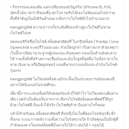
• กิจกรรมสะสมแต้ม แลกเปลี่ยนของขวัญจริง! (iPhone 15, PS5,
บัตรน้ำมัน ฯลฯ) ที่ชอบคือ ทุกโปร กดรับได้เอง ไม่ต้องแอดไลน์ รวม
ทั้งที่สำคัญเป็นมีเทิร์นต่ำลงมากยิ่งกว่าเว็บไซต์ทั่วไปจำนวนมาก
hengjing168 ความน่าวางใจระดับที่ค่อนข้างสูง เว็บไซต์ไม่หาย
เว็บไซต์ไม่เท
ทดลองเสิร์ชชื่อเว็บไซต์ สล็อตเครดิตฟรี ในกรุ๊ปสล็อต / Pantip / Line
Openchat จะพบรีวิวเยอะแยะ ส่วนใหญ่กล่าวในทางบวก ด้วยเหตุว่า
เว็บนี้เขาเปิดมานาน ฐานผู้เล่นแน่น เงินทุนดก ถอนเป็นล้านยังสะสาง
ได้ รวมทั้งสิ่งที่สร้างความเชื่อมั่นและมั่นใจสูงที่สุดคือ ไม่มีดราม่าเว็บ
หาย เงินหาย หรือปิดยูสเซอร์ แบบที่พวกเราเจอเป็นประจำกับเว็บไซต์
รุนแรง
hengjing168 ไม่ใช่แค่สล็อต แม้กระนั้นเป็นประสบการณ์ของคนที่
อยากได้เงินแบบไม่ปวดศีรษะ
เดี๋ยวนี้การจะเล่นสล็อตให้ปลอดภัยแล้วก็ได้กำไร ไม่ใช่แค่ดวงดีอย่าง
เดียว แต่จำเป็นต้องเริ่มจากการ เลือกเว็บไซต์สล็อตเครดิตฟรีให้ถูก
ด้วย เว็บไซต์ดี ปั่นแล้วได้จริง เว็บไซต์ดุร้าย ปั่นอย่างไรก็หมด
แล้วก็สำหรับผม สล็อตเครดิตฟรี คือหนึ่งในเว็บที่ตอบโจทย์ทุกสิ่ง อีก
ทั้งเกม ระบบ การคลัง รวมทั้งความโปร่งสบายใส ถ้าเกิดคุณเป็นอีกผู้ที่
กำลังมองหาเว็บเล่นสล็อตที่มั่นดวงใจได้ว่า เล่นได้ = ถอนได้,