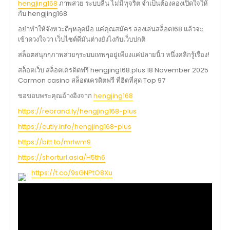
hengjing168
ภาพสวย ระบบลื่น ไม่มีทุจริต จำเป็นต้องลองเปิดใจให้
กับ hengjing168
อย่าทำให้จังหวะดีๆหลุดมือ แค่คุณสมัคร ลองเล่นสล็อต168 แล้วจะ
เข้าดวงใจว่า เว็บไซต์ดีมันต่างยังไงกับเว็บปกติ
สล็อตสนุกๆภาพสวยๆระบบเทพๆอยู่เพียงแค่ปลายนิ้ว หนึ่งคลิกรู้เรื่อง!
สล็อตเว็บ สล็อตเครดิตฟรี hengjing168.plus 18 November 2025
Carmon casino สล็อตเครดิตฟรี ที่ฮิตที่สุด Top 97
ขอขอบพระคุณอ้างอิงจาก
hengjing168
https://rebrand.ly/hengjing168-plus
https://cutly.info/hengjing168-plus
https://bitt.to/mrlwm9
https://shorturl.asia/H5th6
https://t.co/9sGNPtO8Xu