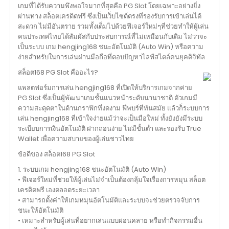
เกมที่ได้รับความพึงพอใจมากที่สุดคือ PG Slot โดยเฉพาะอย่างยิ่ง
ผ่านทาง สล็อตเครดิตฟรี ซึ่งเป็นเว็บไซต์ตรงที่รองรับการเข้าเล่นได้
สะดวก ไม่มีอันตราย รวมทั้งเต็มไปด้วยฟีเจอร์ใหม่ๆที่ช่วยทำให้ผู้เล่น
คนประเทศไทยได้สัมผัสกับประสบการณ์ที่ไม่เหมือนกับเดิม ไม่ว่าจะ
เป็นระบบ เกม hengjing168 ชนะอัตโนมัติ (Auto Win) หรือความ
ง่ายสำหรับในการเล่นผ่านมือถือที่ตอบปัญหาไลฟ์สไตล์คนยุคดิจิทัล
สล็อต168 PG Slot คืออะไร?
แพลตฟอร์มการเล่น hengjing168 ที่เปิดให้บริการเกมจากค่าย
PG Slot ซึ่งเป็นผู้พัฒนาเกมชั้นแนวหน้าระดับนานาชาติ ตัวเกมมี
ความสะดุดตาในด้านกราฟิกที่งดงาม ฟีพบร์ที่ทันสมัย แล้วก็ระบบการ
เล่น hengjing168 ที่เข้าใจง่ายแม้ว่าจะเป็นมือใหม่ ทั้งยังยังมีระบบ
ระเบียบการเงินอัตโนมัติ ฝากถอนง่าย ไม่มีขั้นต่ำ และรองรับ True
Wallet เพื่อความสบายของผู้เล่นชาวไทย
ข้อดีของ สล็อต168 PG Slot
1. ระบบเกม hengjing168 ชนะอัตโนมัติ (Auto Win)
• ฟีเจอร์ใหม่ที่ช่วยให้ผู้เล่นไม่จำเป็นต้องกลุ้มใจเรื่องการหมุน สล็อต
เครดิตฟรี เองตลอดระยะเวลา
• สามารถตั้งค่าให้เกมหมุนอัตโนมัติและระบบจะช่วยตรวจจับการ
ชนะให้อัตโนมัติ
• เหมาะสำหรับผู้เล่นที่อยากเล่นแบบผ่อนคลาย หรือทำกิจกรรมอื่น