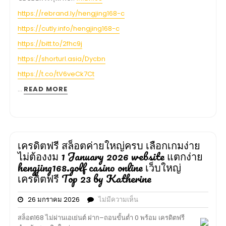
https://rebrand.ly/hengjing168-c
https://cutly.info/hengjing168-c
https://bitt.to/2fhc9j
https://shorturl.asia/Dycbn
https://t.co/tV6veCk7Ct
…
READ MORE
เครดิตฟรี สล็อตค่ายใหญ่ครบ เลือกเกมง่าย
ไม่ต้องงม 1 January 2026 website แตกง่าย
hengjing168.golf casino online เว็บใหญ่
เครดิตฟรี Top 23 by Katherine
26 มกราคม 2026
ไม่มีความเห็น
สล็อต168 ไม่ผ่านเอเย่นต์ ฝาก–ถอนขั้นต่ำ 0 พร้อม เครดิตฟรี