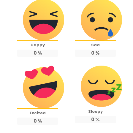
Happy
Sad
0
%
0
%
Sleepy
Excited
0
%
0
%