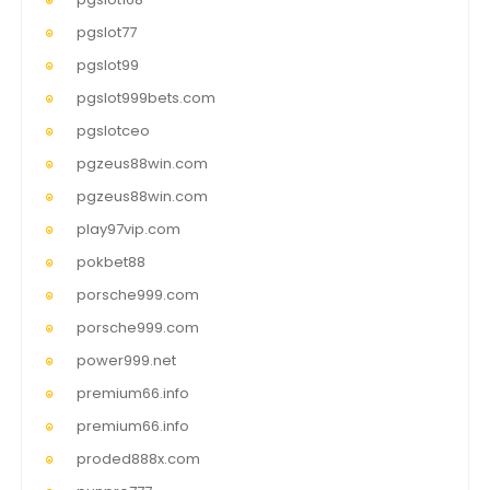
pgslot77
pgslot99
pgslot999bets.com
pgslotceo
pgzeus88win.com
pgzeus88win.com
play97vip.com
pokbet88
porsche999.com
porsche999.com
power999.net
premium66.info
premium66.info
proded888x.com