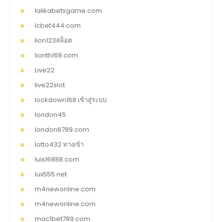
lalikabetsgame.com
lcbet444.com
lion123สล็อต
lionth168.com
Live22
live22slot
lockdown168 เข้าสู่ระบบ
london45
london6789.com
lotto432 ทางเข้า
luis16888.com
lux555.net
m4newonline.com
m4newonline.com
mac1bet789.com