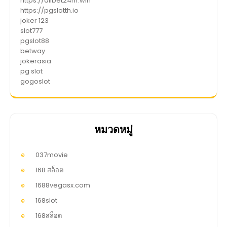
https://allbet24hr.win
https://pgslotth.io
joker 123
slot777
pgslot88
betway
jokerasia
pg slot
gogoslot
หมวดหมู่
037movie
168 สล็อต
1688vegasx.com
168slot
168สล็อต