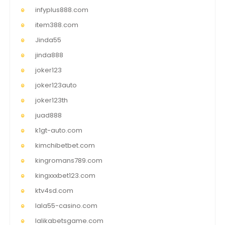
infyplus888.com
item388.com
Jinda55
jinda888
joker123
joker123auto
joker123th
juad888
k1gt-auto.com
kimchibetbet.com
kingromans789.com
kingxxxbet123.com
ktv4sd.com
lala55-casino.com
lalikabetsgame.com