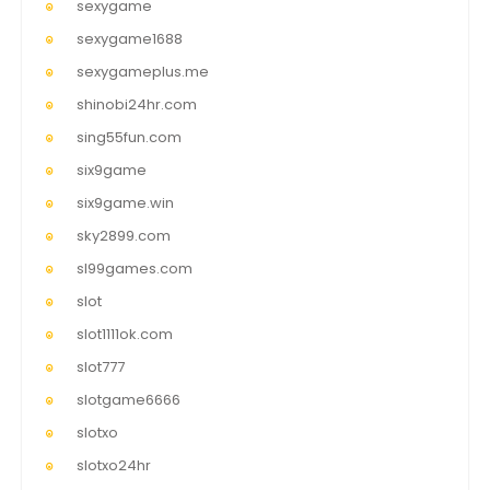
sexygame
sexygame1688
sexygameplus.me
shinobi24hr.com
sing55fun.com
six9game
six9game.win
sky2899.com
sl99games.com
slot
slot1111ok.com
slot777
slotgame6666
slotxo
slotxo24hr