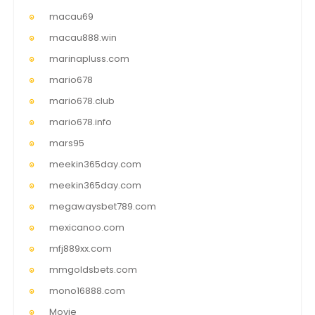
macau69
macau888.win
marinapluss.com
mario678
mario678.club
mario678.info
mars95
meekin365day.com
meekin365day.com
megawaysbet789.com
mexicanoo.com
mfj889xx.com
mmgoldsbets.com
mono16888.com
Movie