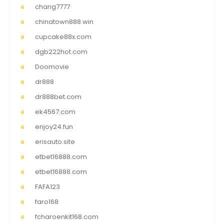
chang7777
chinatown888.win
cupcake88x.com
dgb222hot.com
Doomovie
dr888
dr888bet.com
ek4567.com
enjoy24.fun
erisauto.site
etbet16888.com
etbet16888.com
FAFA123
faro168
fcharoenkit168.com