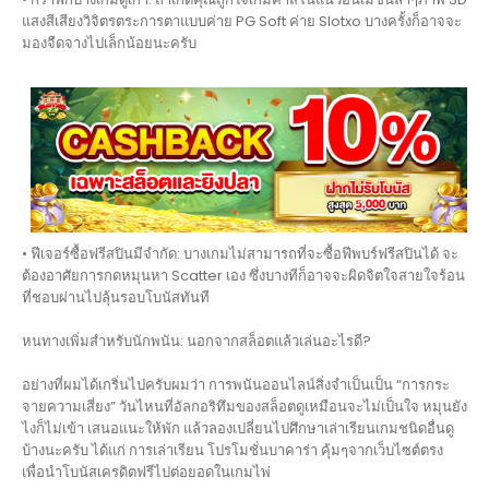
แสงสีเสียงวิจิตรตระการตาแบบค่าย PG Soft ค่าย Slotxo บางครั้งก็อาจจะ
มองจืดจางไปเล็กน้อยนะครับ
• ฟีเจอร์ซื้อฟรีสปินมีจำกัด: บางเกมไม่สามารถที่จะซื้อฟีพบร์ฟรีสปินได้ จะ
ต้องอาศัยการกดหมุนหา Scatter เอง ซึ่งบางทีก็อาจจะผิดจิตใจสายใจร้อน
ที่ชอบผ่านไปลุ้นรอบโบนัสทันที
หนทางเพิ่มสำหรับนักพนัน: นอกจากสล็อตแล้วเล่นอะไรดี?
อย่างที่ผมได้เกริ่นไปครับผมว่า การพนันออนไลน์สิ่งจำเป็นเป็น “การกระ
จายความเสี่ยง” วันไหนที่อัลกอริทึมของสล็อตดูเหมือนจะไม่เป็นใจ หมุนยัง
ไงก็ไม่เข้า เสนอแนะให้พัก แล้วลองเปลี่ยนไปศึกษาเล่าเรียนเกมชนิดอื่นดู
บ้างนะครับ ได้แก่ การเล่าเรียน โปรโมชั่นบาคาร่า คุ้มๆจากเว็บไซต์ตรง
เพื่อนำโบนัสเครดิตฟรีไปต่อยอดในเกมไพ่