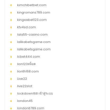
kimchibetbet.com
kingromans789.com
kingxxxbet123.com
ktv4sd.com
lala55-casino.com
lalikabetsgame.com
lalikabetsgame.com
lcbet444.com
lion123สล็อต
lionth168.com
Live22
live22slot
lockdown168 เข้าสู่ระบบ
london45
london6789.com