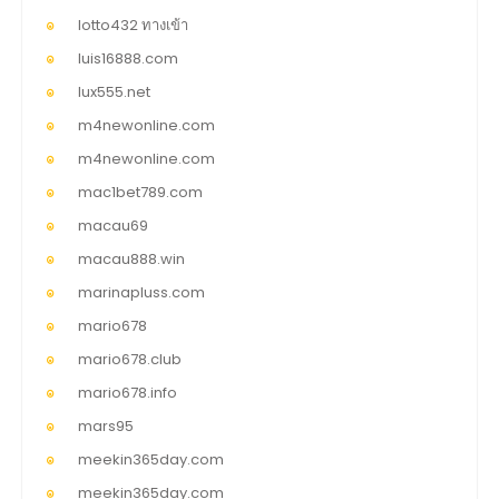
lotto432 ทางเข้า
luis16888.com
lux555.net
m4newonline.com
m4newonline.com
mac1bet789.com
macau69
macau888.win
marinapluss.com
mario678
mario678.club
mario678.info
mars95
meekin365day.com
meekin365day.com