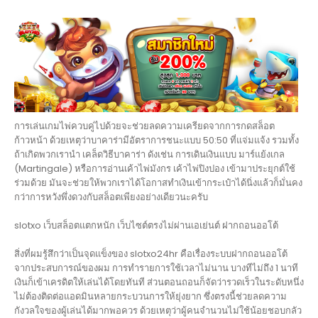
การเล่นเกมไพ่ควบคู่ไปด้วยจะช่วยลดความเครียดจากการกดสล็อต
ก้าวหน้า ด้วยเหตุว่าบาคาร่ามีอัตราการชนะแบบ 50:50 ที่แจ่มแจ้ง รวมทั้ง
ถ้าเกิดพวกเรานำ เคล็ดวิธีบาคาร่า ดังเช่น การเดินเงินแบบ มาร์แย้งเกล
(Martingale) หรือการอ่านเค้าไพ่มังกร เค้าไพ่ปิงปอง เข้ามาประยุกต์ใช้
ร่วมด้วย มันจะช่วยให้พวกเราได้โอกาสทำเงินเข้ากระเป๋าได้นิ่งแล้วก็มั่นคง
กว่าการหวังพึ่งดวงกับสล็อตเพียงอย่างเดียวนะครับ
slotxo เว็บสล็อตแตกหนัก เว็บไซต์ตรงไม่ผ่านเอเย่นต์ ฝากถอนออโต้
สิ่งที่ผมรู้สึกว่าเป็นจุดแข็งของ slotxo24hr คือเรื่องระบบฝากถอนออโต้
จากประสบการณ์ของผม การทำรายการใช้เวลาไม่นาน บางทีไม่ถึง 1 นาที
เงินก็เข้าเครดิตให้เล่นได้โดยทันที ส่วนตอนถอนก็จัดว่ารวดเร็วในระดับหนึ่ง
ไม่ต้องติดต่อแอดมินหลายกระบวนการให้ยุ่งยาก ซึ่งตรงนี้ช่วยลดความ
กังวลใจของผู้เล่นได้มากพอควร ด้วยเหตุว่าผู้คนจำนวนไม่ใช้น้อยชอบกลัว