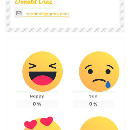
Donald Diaz
seoaba01@gmail.com
Happy
Sad
0
%
0
%