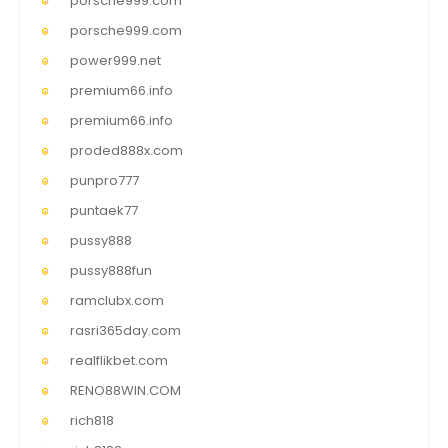
porsche999.com
porsche999.com
power999.net
premium66.info
premium66.info
proded888x.com
punpro777
puntaek77
pussy888
pussy888fun
ramclubx.com
rasri365day.com
realflikbet.com
RENO88WIN.COM
rich818