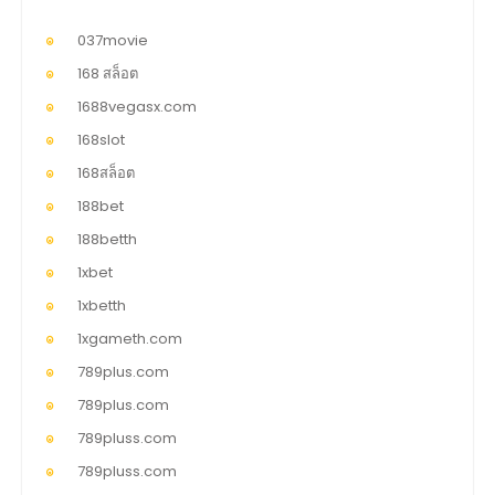
037movie
168 สล็อต
1688vegasx.com
168slot
168สล็อต
188bet
188betth
1xbet
1xbetth
1xgameth.com
789plus.com
789plus.com
789pluss.com
789pluss.com