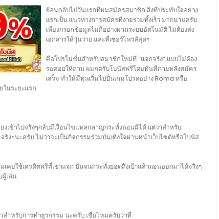
ย้อนกลับไปวันแรกที่ผมสมัครสมาชิก สิ่งที่ประทับใจอย่าง
แรกเป็น แนวทางการสมัครที่ง่ายรวมทั้งเร็ว มากมายครับ
เพียงกรอกข้อมูลไม่กี่อย่างผ่านระบบอัตโนมัติ ไม่ต้องส่ง
เอกสารให้วุ่นวาย และที่เซอร์ไพรส์สุดๆ
คือโปรโมชั่นสำหรับสมาชิกใหม่ที่ “แจกจริง” แบบไม่ต้อง
รอคอยให้ถาม ผมกดรับโบนัสฟรีโดยทันทีภายหลังสมัคร
เสร็จ ทำให้มีทุนเริ่มไปปั่นเกมโปรดอย่าง Roma หรือ
มายในระยะแรก
ยงเข้าไปจริงๆกลับมีเงื่อนไขแหลกลาญกระทั่งถอนมิได้ แต่ว่าสำหรับ
ิงๆนะครับ ไม่ว่าจะเป็นกิจกรรมร่วมบันเทิงใจผ่านหน้าเว็บไซต์หรือโบนัส
มเคยใช้เครดิตฟรีที่เขาแจก ปั่นจนกระทั่งยอดถึงเป้าแล้วถอนออกมาได้จริงๆ
ผู้เล่น
สำหรับการทำธุรกรรม นะครับ เชื่อไหมครับว่าที่