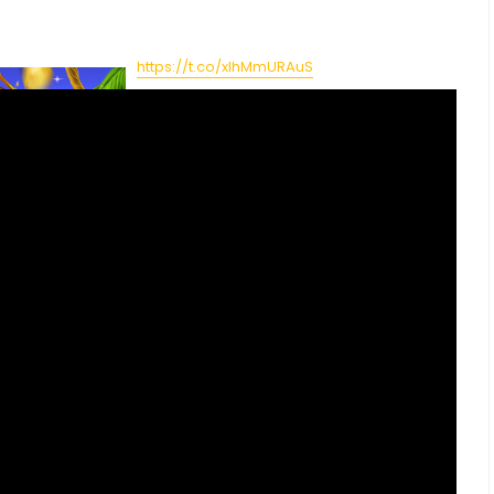
https://t.co/xlhMmURAuS