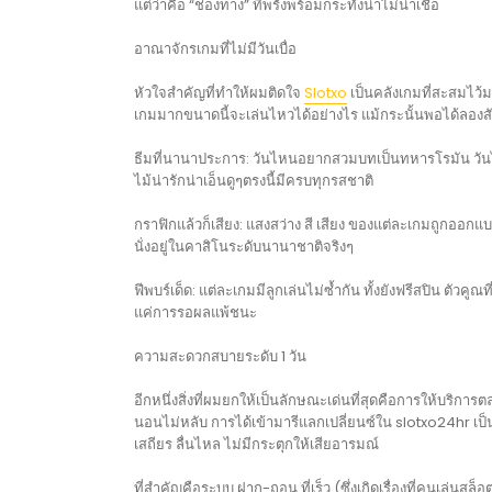
แต่ว่าคือ “ช่องทาง” ที่พรั่งพร้อมกระทั่งน่าไม่น่าเชื่อ
อาณาจักรเกมที่ไม่มีวันเบื่อ
หัวใจสำคัญที่ทำให้ผมติดใจ
Slotxo
เป็นคลังเกมที่สะสมไว้ม
เกมมากขนาดนี้จะเล่นไหวได้อย่างไร แม้กระนั้นพอได้ลองส
ธีมที่นานาประการ: วันไหนอยากสวมบทเป็นทหารโรมัน วันไ
ไม้น่ารักน่าเอ็นดูๆตรงนี้มีครบทุกรสชาติ
กราฟิกแล้วก็เสียง: แสงสว่าง สี เสียง ของแต่ละเกมถูกออกแบ
นั่งอยู่ในคาสิโนระดับนานาชาติจริงๆ
ฟีพบร์เด็ด: แต่ละเกมมีลูกเล่นไม่ซ้ำกัน ทั้งยังฟรีสปิน ตัวคู
แค่การรอผลแพ้ชนะ
ความสะดวกสบายระดับ 1 วัน
อีกหนึ่งสิ่งที่ผมยกให้เป็นลักษณะเด่นที่สุดคือการให้บริกา
นอนไม่หลับ การได้เข้ามารีแลกเปลี่ยนซ์ใน slotxo24hr เป็น
เสถียร ลื่นไหล ไม่มีกระตุกให้เสียอารมณ์
ที่สำคัญคือระบบ ฝาก-ถอน ที่เร็ว (ซึ่งเกิดเรื่องที่คนเล่นส