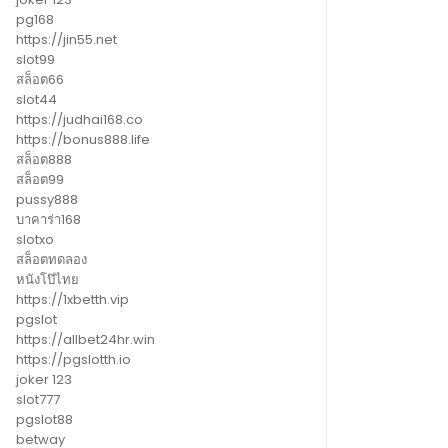
pg168
https://jin55.net
slot99
สล็อต66
slot44
https://judhai168.co
https://bonus888.life
สล็อต888
สล็อต99
pussy888
บาคาร่า168
slotxo
สล็อตทดลอง
หนังโป๊ไทย
https://1xbetth.vip
pgslot
https://allbet24hr.win
https://pgslotth.io
joker 123
slot777
pgslot88
betway