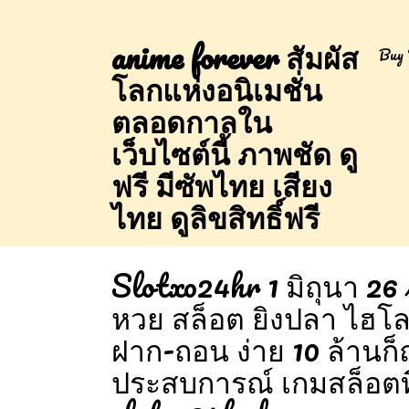
Skip
to
anime forever สัมผัส
content
Buy 
โลกแห่งอนิเมชั่น
ตลอดกาลใน
เว็บไซต์นี้ ภาพชัด ดู
ฟรี มีซัพไทย เสียง
ไทย ดูลิขสิทธิ์ฟรี
Slotxo24hr 1 มิถุนา 26 
หวย สล็อต ยิงปลา ไฮโ
ฝาก-ถอน ง่าย 10 ล้านก็ถ
ประสบการณ์ เกมสล็อตที่