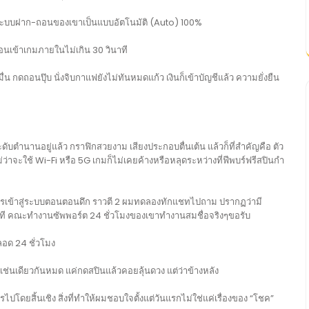
 ระบบฝาก-ถอนของเขาเป็นแบบอัตโนมัติ (Auto) 100%
เข้าเกมภายในไม่เกิน 30 วินาที
่น กดถอนปุ๊บ นั่งจิบกาแฟยังไม่ทันหมดแก้ว เงินก็เข้าบัญชีแล้ว ความยั่งยืน
ดับตำนานอยู่แล้ว กราฟิกสวยงาม เสียงประกอบตื่นเต้น แล้วก็ที่สำคัญคือ ตัว
่ว่าจะใช้ Wi-Fi หรือ 5G เกมก็ไม่เคยค้างหรือหลุดระหว่างที่ฟีพบร์ฟรีสปินกำ
งการเข้าสู่ระบบตอนตอนดึก ราวตี 2 ผมทดลองทักแชทไปถาม ปรากฏว่ามี
าที คณะทำงานซัพพอร์ต 24 ชั่วโมงของเขาทำงานสมชื่อจริงๆขอรับ
ลอด 24 ชั่วโมง
ช่นเดียวกันหมด แค่กดสปินแล้วคอยลุ้นดวง แต่ว่าข้างหลัง
ปโดยสิ้นเชิง สิ่งที่ทำให้ผมชอบใจตั้งแต่วันแรกไม่ใช่แค่เรื่องของ “โชค”