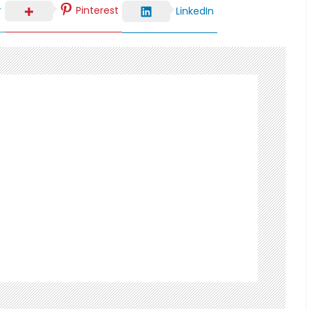
r
Pinterest
LinkedIn