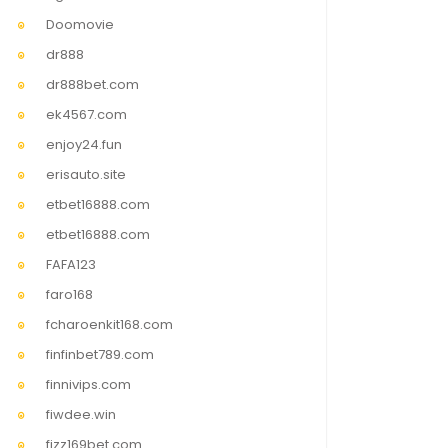
Doomovie
dr888
dr888bet.com
ek4567.com
enjoy24.fun
erisauto.site
etbet16888.com
etbet16888.com
FAFA123
faro168
fcharoenkit168.com
finfinbet789.com
finnivips.com
fiwdee.win
fizz169bet.com