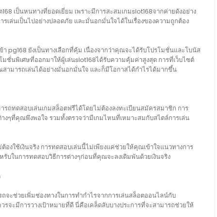
ต168 เป็นหนทางที่ยอดเยี่ยม เพราะมีการสะสมเกมslot168จากค่ายดังอย่าง
การเล่นเป็นไปอย่างปลอดภัย และมั่นอกมั่นใจได้ในเรื่องของความถูกต้อง
g168 ยังเป็นทางเลือกที่คุ้ม เนื่องจากว่าคุณจะได้รับโปรโมชั่นและโบนัส
ชั่นพิเศษที่ออกมาให้ผู้เล่นslot168ได้รับความคุ้มค่าสูงสุด การที่เว็บไซต์
ณสามารถเล่นได้อย่างมั่นอกมั่นใจ และก็มีโอกาสได้กำไรได้มากขึ้น
สามารถทดสอบเล่นเกมสล็อตฟรีได้โดยไม่ต้องลงทะเบียนสมัครสมาชิก การ
กมต่างๆที่คุณพึงพอใจ รวมทั้งตรวจว่ามีเกมไหนที่เหมาะสมกับสไตล์การเล่น
้องใช้เงินจริง การทดสอบเล่นนี้ไม่เพียงแค่ช่วยให้คุณเข้าใจแนวทางการ
สำหรับในการทดสอบวิธีการต่างๆก่อนที่คุณจะลงเดิมพันด้วยเงินจริง
ด
มารถจะช่วยเพิ่มช่องทางในการทำกำไรจากการเล่นสล็อตออนไลน์กับ
ควรจะมีการวางเป้าหมายที่ดี นี่คือเคล็ดลับบางประการที่จะสามารถช่วยให้