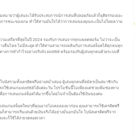
ีความหมายว่าผู้เล่นจะได้รับประสบการณ์การเล่นที่ปลอดภัยแล้วก็ยุติธรรมเยอะ
ขอัตราการชนะของเกม ทำให้ท่านมั่นใจได้ว่าการเล่นของคุณจะเป็นไปโดยความ
ามเสถียรที่สุดในปี 2024 รองรับการเล่นจากทุกแพลตฟอร์ม ไม่ว่าจะเป็น
อย่างลื่นไหล ไม่มีสะดุด ทำให้ท่านสามารถเพลินกับการเล่นสล็อตได้ทุกหนทุก
ทางการทำกำไรอย่างจริงจัง slot168 พร้อมรองรับผู้เล่นทุกคนด้วยระบบที่
จกโบนัสรวมทั้งเครดิตฟรีอย่างสม่ำเสมอ ผู้เล่นทุกคนที่สมัครเป็นสมาชิกกับ
ใช้เล่นเกมslot168ได้แต่ละวัน โปรโมชั่นนี้ไม่เพียงแค่ช่วยเพิ่มช่องทาง
บเพื่อการเล่นเกมสล็อตได้มากขึ้นโดยไม่จำเป็นต้องใช้เงินของตน
บเล่นเกมสล็อตใหม่ๆที่คุณอาจไม่เคยลองมาก่อน คุณสามารถใช้เครดิตฟรี
ามารถเริ่มเล่นด้วยเงินจริงได้อย่างมั่นอกมั่นใจ โบนัสเครดิตฟรีจาก
ับและก็ใช้ได้ง่ายๆตลอดเวลา