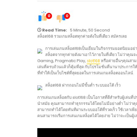
0
0
Read Time:
5 Minute, 50 Second
สล็อต168 รวมเกมสล็อตทุกค่ายดังในที่เดียว สมัครเลย
การเล่นเกมสล็อต168เป็นเยี่ยมในกิจกรรมยอดนิยมอย่าง
สล็อตจากทุกค่ายดังมาเอาไว้ภายในที่เดียว ไม่ว่าคุ
Gaming, Pragmatic Play,
slot168
หรือค่ายอื่นๆคุณสามา
เล่นที่ครบถ้วนแล้วก็คุ้มที่สุด กับโปรโมชั่นที่นานาประการใ
ที่ทำให้เป็นเว็บไซต์ที่สุดยอดในการเล่นเกมสล็อตออนไลน์
สล็อต168 ฝากถอนไม่มีขั้นต่ำ ระบบออโต้ เร็ว
การเล่นเกมสล็อตกับ slot168 เป็นโอกาสที่ดีสำหรับผู้เล่
นำสมัย คุณสามารถทำธุรกรรมได้โดยไม่มีอย่างต่ำ ไม่ว่าคุณ
สามารถทำได้โดยทันทีผ่านระบบออโต้ที่รวดเร็ว ใช้เวลาเพียงไ
คนสามารถเริ่มการเล่นเกมสล็อตได้โดยง่าย ไม่ว่าจะเป็นผู้เล