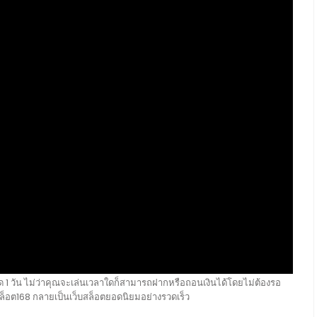
1 วัน ไม่ว่าคุณจะเล่นเวลาใดก็สามารถฝากหรือถอนเงินได้โดยไม่ต้องรอ
 สล็อต168 กลายเป็นเว็บสล็อตยอดนิยมอย่างรวดเร็ว