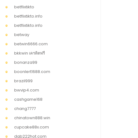
betflixtikto
betflixtikto.info
betflixtikto.info
betway
betwin6666.com
bkkwin เครดิตฟรี
bonanza99
boonlert1688.com
brazil999
bwvip4.com
cashgame168
chang7777
chinatown888.win
cupcake88x.com
dgb222hot.com