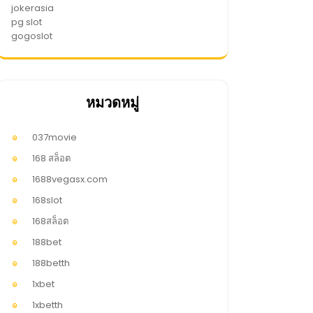
jokerasia
pg slot
gogoslot
หมวดหมู่
037movie
168 สล็อต
1688vegasx.com
168slot
168สล็อต
188bet
188betth
1xbet
1xbetth