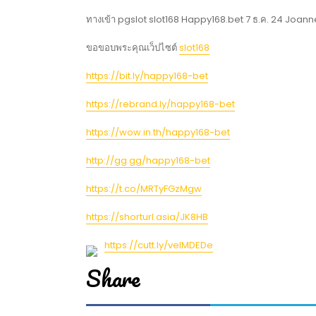
ทางเข้า pgslot slot168 Happy168.bet 7 ธ.ค. 24 Joann
ขอขอบพระคุณเว็ปไซต์
slot168
https://bit.ly/happy168-bet
https://rebrand.ly/happy168-bet
https://wow.in.th/happy168-bet
http://gg.gg/happy168-bet
https://t.co/MRTyFGzMgw
https://shorturl.asia/JK8HB
https://cutt.ly/veIMDEDe
Share