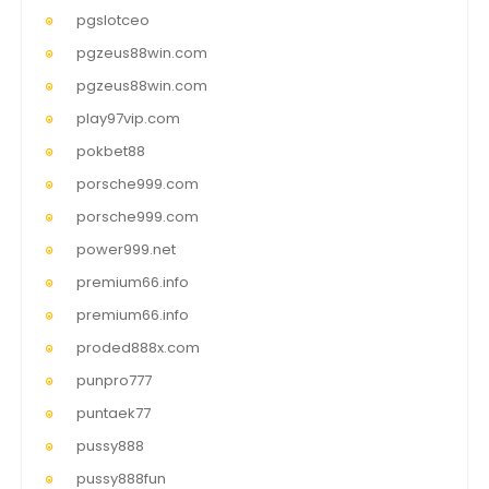
pgslotceo
pgzeus88win.com
pgzeus88win.com
play97vip.com
pokbet88
porsche999.com
porsche999.com
power999.net
premium66.info
premium66.info
proded888x.com
punpro777
puntaek77
pussy888
pussy888fun