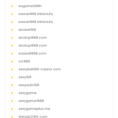
sagame168th
sawan888 ทดลองเล่น
sawan888 ทดลองเล่น
sbobet168
sbotop1688.com
sbotop1688.com
sclass8888.com
scr888
sexxybet168-casino.com
sexy168
sexyauto168
sexygame
sexygame1688
sexygameplus.me
shinobi24hr.com