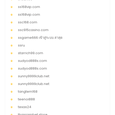
ss168vip.com
ss168vip.com
ssc168.com
ssc915casino.com
ssgame666 เข้าสู่ระบบ ล่าสุด
ssru
starrich99.com
sudyod888s.com
sudyod888s.com
sunny9999club.net
sunny9999club.net
tangtem168
teenoi888
texas24
thaisiambet.store