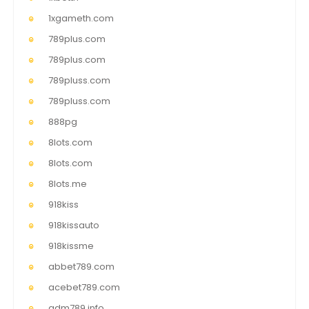
1xgameth.com
789plus.com
789plus.com
789pluss.com
789pluss.com
888pg
8lots.com
8lots.com
8lots.me
918kiss
918kissauto
918kissme
abbet789.com
acebet789.com
adm789.info