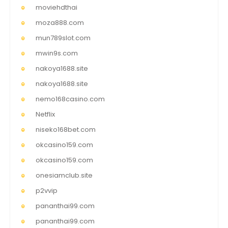
moviehdthai
moza888.com
mun789slot.com
mwin9s.com
nakoya1688.site
nakoya1688.site
nemo168casino.com
Netflix
niseko168bet.com
okcasino159.com
okcasino159.com
onesiamclub.site
p2vvip
pananthai99.com
pananthai99.com