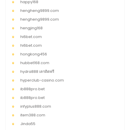
happy168
hengheng9899.com
hengheng9899.com
hengjing168
hi6bet.com
hi6bet.com
hongkong456
hubbet168.com
hydra888 เครดิตฟรี
hyperclub-casino.com
ib888pro.bet
ib888pro.bet
infyplus888.com
item388.com
Jinda55