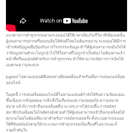
แนวทางการทำธุรกรรมผ่านระบบออโต้ใช้เวลาเพียงไม่กี่วินาทีเพียงแค่นั้น
ผู้เล่นสามารถฝากหรือถอนเงินได้ทันทีโดยไม่ต้องรอนาน ระบบออโต้มีการ
เข้ารหัสข้อมูลเพื่อป้องกันการโจรกรรมข้อมูล ทำให้ผู้เล่นสามารถมั่นใจได้
ว่าข้อมูลส่วนตัวจะไม่ถูกนำไปใช้ในทางที่ไม่ถูกจำเป็นต้อง ไม่ต้องผ่านเจ้า
หน้าที่หรือเอเย่นต์สำหรับการทำธุรกรรม ทำให้สามารถจัดการการเงินได้
เองตามความสะดวก
pgslot ไม่ผ่านเอเย่นต์คือหนทางที่ยอดเยี่ยมสำหรับเพื่อการเล่นเกมสล็อต
ออนไลน์
ในยุคนี้ การเล่นสล็อตออนไลน์ที่ไม่ผ่านเอเย่นต์กำลังได้รับความนิยมเยอะ
ขึ้นเนื่องจากมีจุดเด่นมากอีกทั้งในเรื่องของความปลอดภัย ความสบาย
สบาย แล้วก็การเข้าถึงเกมสล็อตที่นานาประการได้ง่ายขึ้น การสมัคร
สมาชิกกับสล็อตเว็บไซต์ตรงยังช่วยทำให้ผู้เล่นสามารถเข้าถึงเกมสล็อตได้
ทุกเกมโดยไม่ต้องเสียเวลาสำหรับการสมัครบ่อยครั้ง ทั้งระบบฝากถอนออ
โต้ที่ทันสมัยยังช่วยให้กระบวนการทำธุรกรรมเป็นเรื่องที่ไม่ยากและก็
รวดเร็วทันใจ