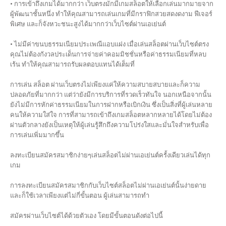
• การเข้าถึงเกมได้มากกว่า เว็บตรงมักมีเกมสล็อตให้เลือกเล่นมากมายจาก
ผู้พัฒนาชั้นหนึ่ง ทำให้คุณสามารถเล่นเกมที่มีกราฟิกสวยสดงดงาม ฟีเจอร์
พิเศษ และก็จังหวะชนะสูงได้มากกว่าเว็บไซต์ผ่านเอเย่นต์
• ไม่มีค่าขนบธรรมเนียมประเพณีแอบแฝง เมื่อเล่นสล็อตผ่านเว็บไซต์ตรง
คุณไม่ต้องกังวลประเด็นการจ่ายค่าคอมมิชชั่นหรือค่าธรรมเนียมที่หลบ
เร้น ทำให้คุณสามารถรับผลตอบแทนได้เต็มที่
การเล่น สล็อต ผ่านเว็บตรงไม่เพียงแค่ให้ความสบายสบายและก็ความ
ปลอดภัยที่มากกว่า แต่ว่ายังมีการบริการที่รวดเร็วทันใจ นอกเหนือจากนั้น
ยังไม่มีการหักค่าธรรมเนียมในการฝากหรือเบิกเงิน ซึ่งเป็นสิ่งที่ผู้เล่นหลาย
คนให้ความใส่ใจ การที่สามารถเข้าถึงเกมสล็อตหลากหลายได้โดยไม่ต้อง
ผ่านตัวกลางยังเป็นเหตุให้ผู้เล่นรู้สึกถึงความโปร่งใสและมั่นใจสำหรับเพื่อ
การเล่นเพิ่มมากขึ้น
ลงทะเบียนสมัครสมาชิกง่ายๆเล่นสล็อตไม่ผ่านเอเย่นต์ครั้งเดียวเล่นได้ทุก
เกม
การลงทะเบียนสมัครสมาชิกกับเว็บไซต์สล็อตไม่ผ่านเอเย่นต์นั้นง่ายดาย
และก็ใช้เวลาเพียงแต่ไม่กี่ขั้นตอน ผู้เล่นสามารถทำ
สมัครผ่านเว็บไซต์ได้ด้วยตัวเอง โดยมีขั้นตอนดังต่อไปนี้