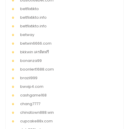
baslot168bet.com
betflixtikto
betflixtikto.info
betflixtikto.info
betway
betwin6666.com
bkkwin เครดิตฟรี
bonanza99
boonlert1688.com
brazil999
bwvip4.com
cashgame168
chang7777
chinatown888.win
cupcake88x.com