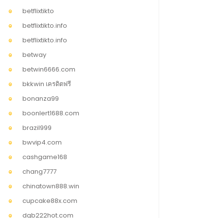
betflixtikto
betflixtikto.info
betflixtikto.info
betway
betwin6666.com
bkkwin เครดิตฟรี
bonanza99
boonlert1688.com
brazil999
bwvip4.com
cashgame168
chang7777
chinatown888.win
cupcake88x.com
dgb222hot.com