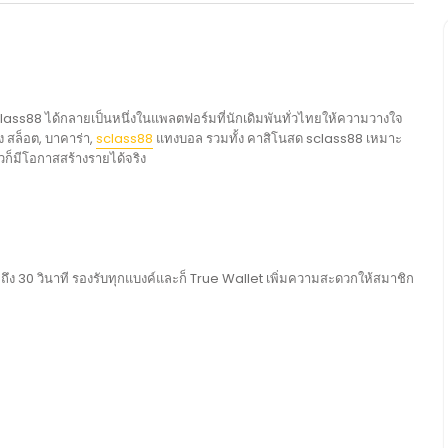
sclass88 ได้กลายเป็นหนึ่งในแพลตฟอร์มที่นักเดิมพันทั่วไทยให้ความวางใจ
ง สล็อต, บาคาร่า,
sclass88
แทงบอล รวมทั้ง คาสิโนสด sclass88 เหมาะ
วก็มีโอกาสสร้างรายได้จริง
ึง 30 วินาที รองรับทุกแบงค์และก็ True Wallet เพิ่มความสะดวกให้สมาชิก