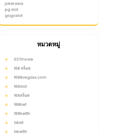
jokerasia
pg slot
gogoslot
หมวดหมู่
037movie
168 สล็อต
1688vegasx.com
168slot
168สล็อต
188bet
188betth
1xbet
1xbetth