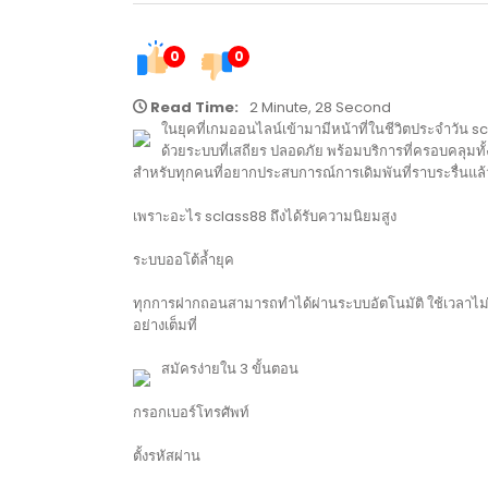
0
0
Read Time:
2 Minute, 28 Second
ในยุคที่เกมออนไลน์เข้ามามีหน้าที่ในชีวิตประจำวัน 
ด้วยระบบที่เสถียร ปลอดภัย พร้อมบริการที่ครอบคลุมทั้
สำหรับทุกคนที่อยากประสบการณ์การเดิมพันที่ราบระรื่นแล้
เพราะอะไร sclass88 ถึงได้รับความนิยมสูง
ระบบออโต้ล้ำยุค
ทุกการฝากถอนสามารถทำได้ผ่านระบบอัตโนมัติ ใช้เวลาไม่ถ
อย่างเต็มที่
สมัครง่ายใน 3 ขั้นตอน
กรอกเบอร์โทรศัพท์
ตั้งรหัสผ่าน