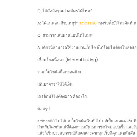
Q: ใช้มือถือรุ่นเก่าสมัครได้ไหม?
A: ได้แน่นอน ด้วยเหตุว่า
sclass88
รองรับทั้งยังโทรศัพท์เค
Q: สามารถเล่นผ่านแอปได้ไหม?
A: เดี๋ยวนี้สามารถใช้งานผ่านเว็บไซต์ได้โดยไม่ต้องโหลดแอปใ
เชื่อมโยงเนื้อหา (Internal Linking)
รวมเว็บไซต์สล็อตยอดนิยม
เล่นบาคาร่าให้ได้เงิน
เครดิตฟรีไม่ต้องฝาก คืออะไร
ข้อสรุป
sclass88 ไม่ใช่แค่เว็บไซต์พนันทั่วไป แต่เป็นแพลตฟอร์มท
สำหรับใครกันแน่ที่ต้องการสมัครสมาชิกใหม่แบบเร็ว และรับส
แล้วก็เริ่มประสบการณ์ที่แตกต่างจากทุกเว็บที่คุณเคยสัมผัส