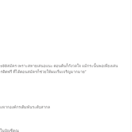
ss88สมัคร เพราะสหายเสนอแนะ ตอนต้นก็กังวลใจ แม้กระนั้นพอเพียงเล่น
ดิตฟรี ที่ได้ตอนสมัครก็ช่วยให้ผมเริ่มเจริญมากมาย”
รองจากองค์กรเดิมพันระดับสากล
ิในบัญชีคุณ