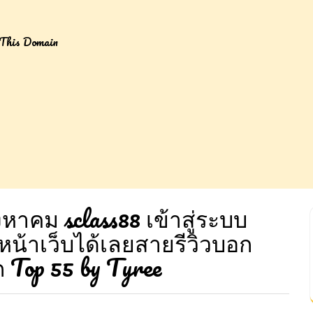
This Domain
ิงหาคม sclass88 เข้าสู่ระบบ
หน้าเว็บได้เลยสายรีวิวบอก
ก Top 55 by Tyree