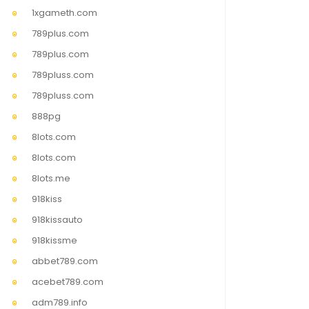
1xgameth.com
789plus.com
789plus.com
789pluss.com
789pluss.com
888pg
8lots.com
8lots.com
8lots.me
918kiss
918kissauto
918kissme
abbet789.com
acebet789.com
adm789.info