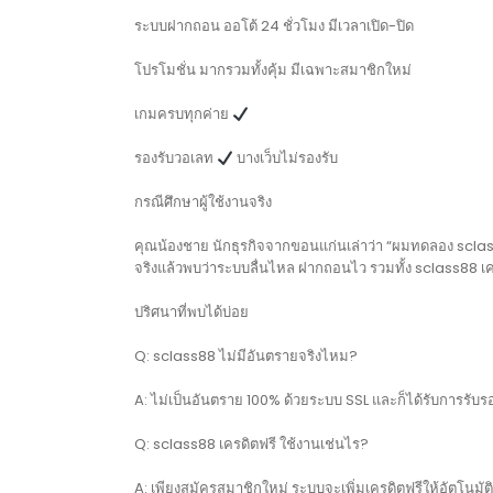
ระบบฝากถอน ออโต้ 24 ชั่วโมง มีเวลาเปิด-ปิด
โปรโมชั่น มากรวมทั้งคุ้ม มีเฉพาะสมาชิกใหม่
เกมครบทุกค่าย
รองรับวอเลท
บางเว็บไม่รองรับ
กรณีศึกษาผู้ใช้งานจริง
คุณน้องชาย นักธุรกิจจากขอนแก่นเล่าว่า “ผมทดลอง scla
จริงแล้วพบว่าระบบลื่นไหล ฝากถอนไว รวมทั้ง sclass88 เคร
ปริศนาที่พบได้บ่อย
Q: sclass88 ไม่มีอันตรายจริงไหม?
A: ไม่เป็นอันตราย 100% ด้วยระบบ SSL และก็ได้รับการรับ
Q: sclass88 เครดิตฟรี ใช้งานเช่นไร?
A: เพียงสมัครสมาชิกใหม่ ระบบจะเพิ่มเครดิตฟรีให้อัตโนมัต