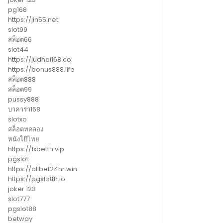
pg168
https://jin55.net
slot99
สล็อต66
slot44
https://judhai168.co
https://bonus888.life
สล็อต888
สล็อต99
pussy888
บาคาร่า168
slotxo
สล็อตทดลอง
หนังโป๊ไทย
https://1xbetth.vip
pgslot
https://allbet24hr.win
https://pgslotth.io
joker 123
slot777
pgslot88
betway