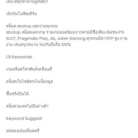
เล่นได้ทุกค่ายในยูสเดียว
เบิกเงินไม่ติดเทิร์น
สล็อต sbotop แตกง่ายทุกเกม
sbotop สล็อตแตกง่าย รวมเกมยอดนิยมจากค่ายมีชื่อเสียง ดังเช่น PG
SLOT, Pragmatic Play, JILI, Joker Gaming ทุกเกมมีค่า RTP สูง ภาพ
งาม เล่นสนุกสนาน รองรับมือถือ 100%
LSI Keywords:
เกมสล็อตโทรศัพท์เคลื่อนที่
สล็อตเว็บไซต์ตรงไม่ล็อกยูส
ซื้อฟรีสปินได้
สล็อตวอเลทไม่มีอย่างต่ำ
Keyword Suggest:
ทดลองเล่นสล็อตฟรี