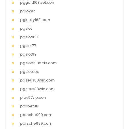
pggold168bet.com
pgjoker
pglucky168.com
pgslot
pgslot168
pgslot77
pgslot99
pgslot999bets.com
pgslotceo
pgzeus88win.com
pgzeus88win.com
play97vip.com
pokbet88
porsche999.com
porsche999.com