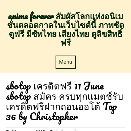
Skip
to
anime forever สัมผัสโลกแห่งอนิเม
content
ชั่นตลอดกาลในเว็บไซต์นี้ ภาพชัด
ดูฟรี มีซัพไทย เสียงไทย ดูลิขสิทธิ์
ฟรี
Menu
Menu
sbotop เครดิตฟรี 11 June
sbotop สมัคร ครบทุกแมตช์รับ
เครดิตฟรีฝากถอนออโต้ Top
36 by Christopher