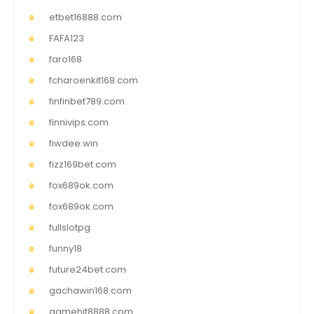
etbet16888.com
FAFA123
faro168
fcharoenkit168.com
finfinbet789.com
finnivips.com
fiwdee.win
fizz169bet.com
fox689ok.com
fox689ok.com
fullslotpg
funny18
future24bet.com
gachawin168.com
gamehit8888.com