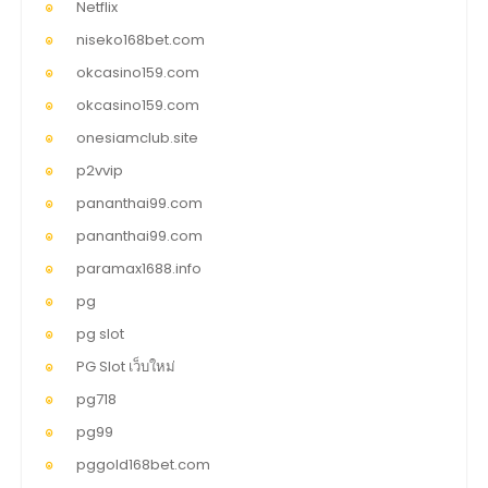
Netflix
niseko168bet.com
okcasino159.com
okcasino159.com
onesiamclub.site
p2vvip
pananthai99.com
pananthai99.com
paramax1688.info
pg
pg slot
PG Slot เว็บใหม่
pg718
pg99
pggold168bet.com