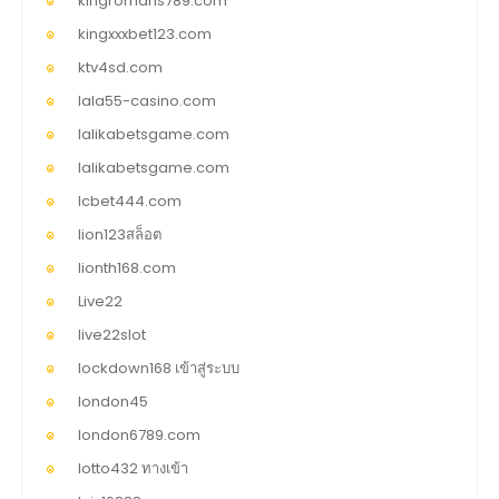
kingromans789.com
kingxxxbet123.com
ktv4sd.com
lala55-casino.com
lalikabetsgame.com
lalikabetsgame.com
lcbet444.com
lion123สล็อต
lionth168.com
Live22
live22slot
lockdown168 เข้าสู่ระบบ
london45
london6789.com
lotto432 ทางเข้า