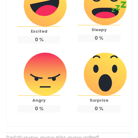
Sleepy
Excited
0
%
0
%
Angry
Surprise
0
%
0
%
ป้ายกำกับ:
sbotop
,
sbotop สมัคร
,
sbotop เครดิตฟรี