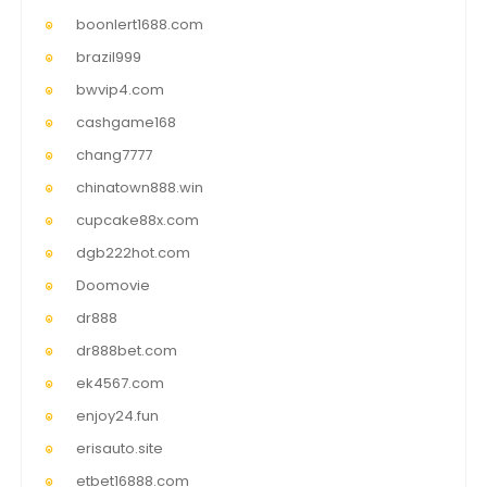
boonlert1688.com
brazil999
bwvip4.com
cashgame168
chang7777
chinatown888.win
cupcake88x.com
dgb222hot.com
Doomovie
dr888
dr888bet.com
ek4567.com
enjoy24.fun
erisauto.site
etbet16888.com