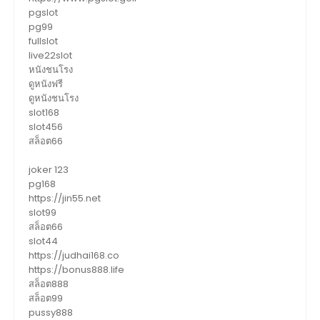
pgslot
pg99
fullslot
live22slot
หนังชนโรง
ดูหนังฟรี
ดูหนังชนโรง
slot168
slot456
สล็อต66
joker 123
pg168
https://jin55.net
slot99
สล็อต66
slot44
https://judhai168.co
https://bonus888.life
สล็อต888
สล็อต99
pussy888