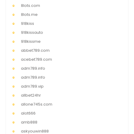
8lots.com
8lots.me
918kiss
918kissauto
918kissme
abbet789.com
acebet789.com
adm789.info
adm789.info
adm789.vip
allbet24hr
allone745s.com
alot666
amb888
askyouwin888