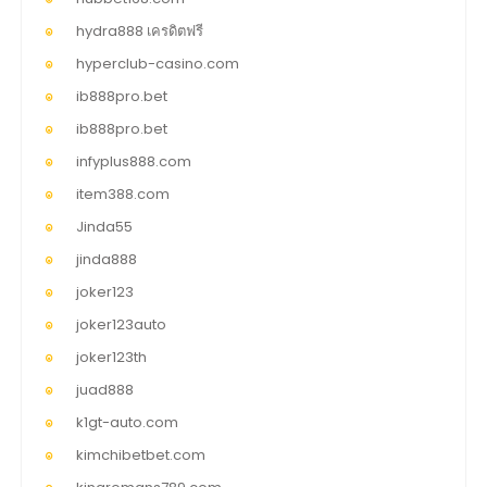
hydra888 เครดิตฟรี
hyperclub-casino.com
ib888pro.bet
ib888pro.bet
infyplus888.com
item388.com
Jinda55
jinda888
joker123
joker123auto
joker123th
juad888
k1gt-auto.com
kimchibetbet.com