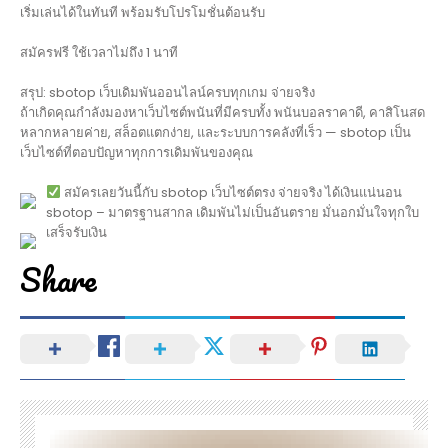
เริ่มเล่นได้ในทันที พร้อมรับโปรโมชั่นต้อนรับ
สมัครฟรี ใช้เวลาไม่ถึง 1 นาที
สรุป: sbotop เว็บเดิมพันออนไลน์ครบทุกเกม จ่ายจริง
ถ้าเกิดคุณกำลังมองหาเว็บไซต์พนันที่มีครบทั้ง พนันบอลราคาดี, คาสิโนสด
หลากหลายค่าย, สล็อตแตกง่าย, และระบบการคลังที่เร็ว — sbotop เป็น
เว็บไซต์ที่ตอบปัญหาทุกการเดิมพันของคุณ
สมัครเลยวันนี้กับ sbotop เว็บไซต์ตรง จ่ายจริง ได้เงินแน่นอน
sbotop – มาตรฐานสากล เดิมพันไม่เป็นอันตราย มั่นอกมั่นใจทุกใบ
เสร็จรับเงิน
Share