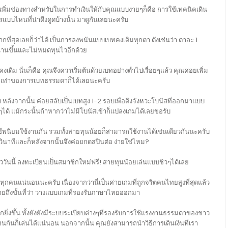
ยเพิ่มช่องทางสำหรับในการทำเงินให้กับคุณแบบง่ายๆก็คือ การใช้เทคนิคเดิน
รแบบไหนที่น่าดึงดูดบ้างนั้น มาดูกันเลยนะครับ
ากที่สุดเลยก็ว่าได้ เป็นการลงพนันแบบเบทคงเดิมทุกตา ดังเช่นว่า ตาละ 1
นานขึ้นและไม่หมดทุนไวอีกด้วย
เดิม นั่นก็คือ คุณจึงควรเริ่มต้นด้วยเบทอย่างต่ำไปเรื่อยๆแล้ว คุณค่อยเพิ่ม
ม 1 เท่าของการเบทธรรมดาก็ได้เลยนะครับ
รอบ หลังจากนั้น ค่อยสลับเป็นเบทสูง 1-2 รอบเพื่อดึงจังหวะโบนัสที่ออกมาแบบ
ๆได้ แม้กระนั้นถ้าหากว่าไม่มีโบนัสเข้าก็แปลงเกมได้เลยขอรับ
อาชีพนิยมใช้งานกัน รวมทั้งสายทุนน้อยก็สามารถใช้งานได้เช่นเดียวกันนะครับ
วินาทีและก็หลังจากนั้นจึงค่อยกดสปินต่อ ง่ายใช่ไหม?
นนี้ ลงทะเบียนเป็นสมาชิกใหม่ฟรี! สายทุนน้อยเล่นแบบชิวๆได้เลย
กคนแน่นอนนะครับ เนื่องจากว่านี่เป็นค่ายเกมที่ถูกจริตคนไทยสูงที่สุดแล้ว
ทยถึงขั้นที่ว่า วางแบบเกมที่รองรับภาษาไทยออกมา
ากยิ่งขึ้น ทั้งยังยังมีระบบระเบียบต่างๆที่รองรับการใช้แรงงานธรรมดาของชาว
ันก็เล่นได้แน่นอน นอกจากนั้น คุณยังสามารถนำวิธีการเดินเงินที่เรา