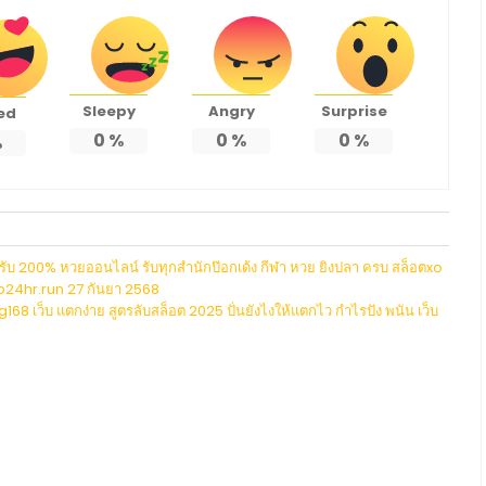
Sleepy
Angry
Surprise
ed
0
%
0
%
0
%
%
่รับ 200% หวยออนไลน์ รับทุกสำนักป๊อกเด้ง กีฬา หวย ยิงปลา ครบ สล็อตxo
xo24hr.run 27 กันยา 2568
 เว็บ แตกง่าย สูตรลับสล็อต 2025 ปั่นยังไงให้แตกไว กำไรปัง พนัน เว็บ