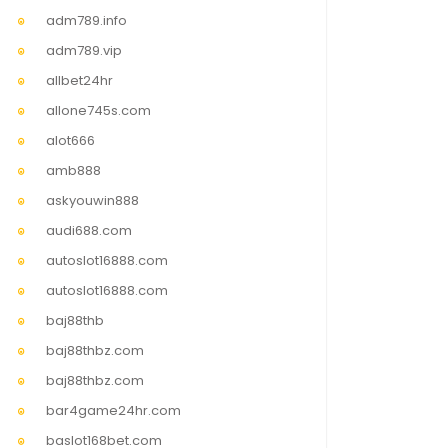
adm789.info
adm789.vip
allbet24hr
allone745s.com
alot666
amb888
askyouwin888
audi688.com
autoslot16888.com
autoslot16888.com
baj88thb
baj88thbz.com
baj88thbz.com
bar4game24hr.com
baslot168bet.com