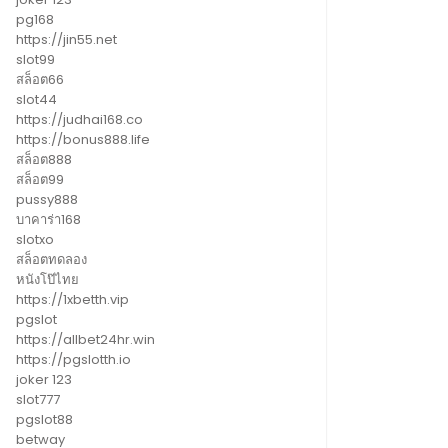
pg168
https://jin55.net
slot99
สล็อต66
slot44
https://judhai168.co
https://bonus888.life
สล็อต888
สล็อต99
pussy888
บาคาร่า168
slotxo
สล็อตทดลอง
หนังโป๊ไทย
https://1xbetth.vip
pgslot
https://allbet24hr.win
https://pgslotth.io
joker 123
slot777
pgslot88
betway