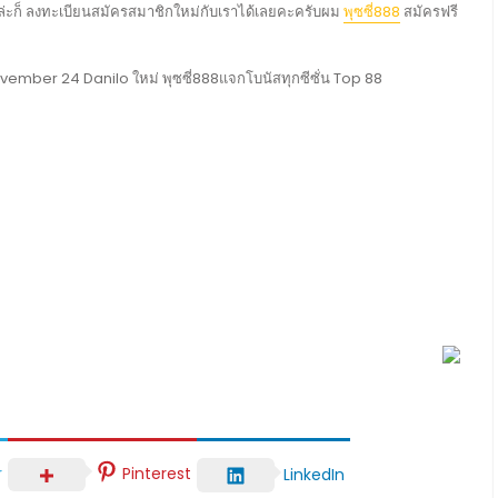
วล่ะก็ ลงทะเบียนสมัครสมาชิกใหม่กับเราได้เลยคะครับผม
พุซซี่888
สมัครฟรี
ember 24 Danilo ใหม่ พุซซี่888แจกโบนัสทุกซีซั่น Top 88
r
Pinterest
LinkedIn