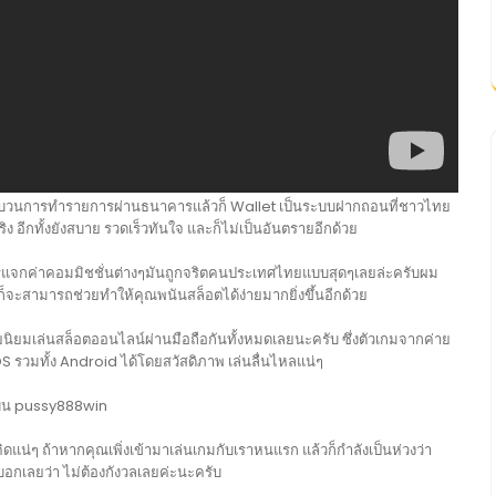
ะบวนการทำรายการผ่านธนาคารแล้วก็ Wallet เป็นระบบฝากถอนที่ชาวไทย
ริง อีกทั้งยังสบาย รวดเร็วทันใจ และก็ไม่เป็นอันตรายอีกด้วย
การแจกค่าคอมมิชชั่นต่างๆมันถูกจริตคนประเทศไทยแบบสุดๆเลยล่ะครับผม
็จะสามารถช่วยทำให้คุณพนันสล็อตได้ง่ายมากยิ่งขึ้นอีกด้วย
นิยมเล่นสล็อตออนไลน์ผ่านมือถือกันทั้งหมดเลยนะครับ ซึ่งตัวเกมจากค่าย
OS รวมทั้ง Android ได้โดยสวัสดิภาพ เล่นลื่นไหลแน่ๆ
ดบน pussy888win
ดแน่ๆ ถ้าหากคุณเพิ่งเข้ามาเล่นเกมกับเราหนแรก แล้วก็กำลังเป็นห่วงว่า
อกเลยว่า ไม่ต้องกังวลเลยค่ะนะครับ