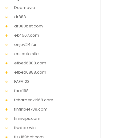
Doomovie
dr888
dr888bet.com
ek4567.com
enjoy24.fun
erisauto.site
etbet16888.com
etbet16888.com
FAFA123
faro168
fcharoenkit168.com
finfinbet789.com
finnivips.com
fiwdee.win
fizz169bet.com