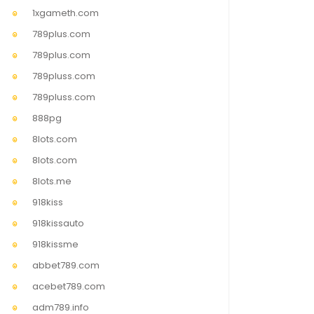
1xgameth.com
789plus.com
789plus.com
789pluss.com
789pluss.com
888pg
8lots.com
8lots.com
8lots.me
918kiss
918kissauto
918kissme
abbet789.com
acebet789.com
adm789.info