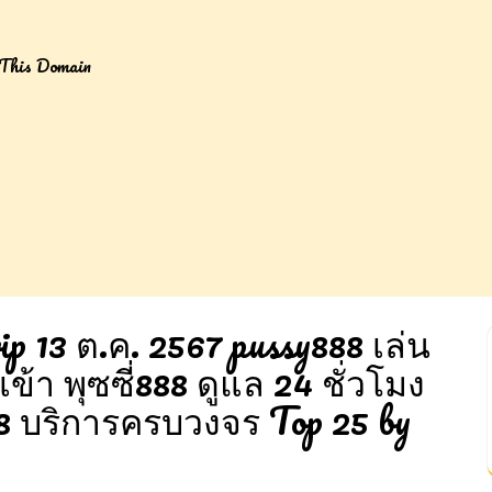
This Domain
p 13 ต.ค. 2567 pussy888 เล่น
งเข้า พุซซี่888 ดูแล 24 ชั่วโมง
888 บริการครบวงจร Top 25 by