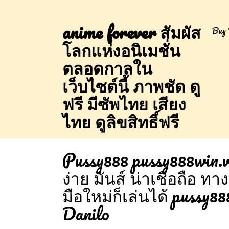
Skip
to
anime forever สัมผัส
content
Buy 
โลกแห่งอนิเมชั่น
ตลอดกาลใน
เว็บไซต์นี้ ภาพชัด ดู
ฟรี มีซัพไทย เสียง
ไทย ดูลิขสิทธิ์ฟรี
Pussy888 pussy888win.vi
ง่าย มันส์ น่าเชื่อถือ ทา
มือใหม่ก็เล่นได้ pussy
Danilo