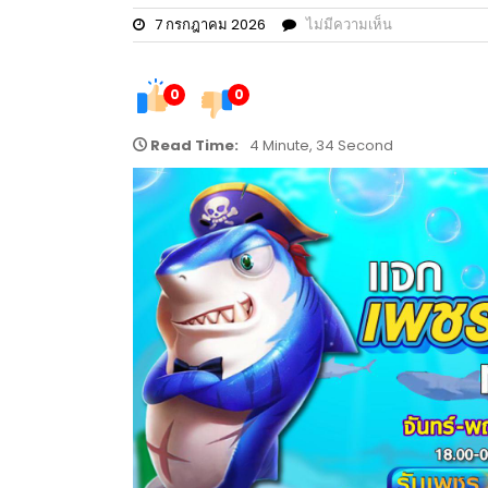
7 กรกฎาคม 2026
ไม่มีความเห็น
0
0
Read Time:
4 Minute, 34 Second