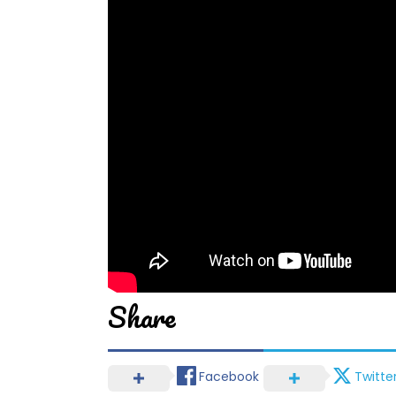
Share
Facebook
Twitte