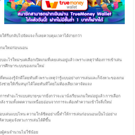
ในใจให้รีบกลับไปจัดแจง ก็เลยควบคุมเวลาได้ง่ายกว่า
หาเกมใหม่ก่อนนอน
อบอะไรใหม่ๆแต่เลือกเปิดเกมที่เคยเล่นอยู่แล้ว เพราะเหตุว่าต้องการเข้าเล่น
่าการศึกษาระบบของเกมใหม่
ี่ตนเองรู้จักดีโดยทันที เพราะเหตุว่ารู้แบบอย่างการเล่นและก็จังหวะของเกม
ยังยังช่วยให้เริ่มสนุกได้โดยทันทีโดยไม่ต้องเสียเวลาจัดแจง
งการทำอะไรแบบสบายๆมากยิ่งกว่าจะมานั่งเรียนเกมใหม่อยู่แล้ว การเลือก
สุดกำลัง รวมทั้งลดความเหนื่อยอ่อนจากการจะต้องทำความเข้าใจสิ่งใหม่
เองชอบเล่นแบบไหน ความใกล้ชิดอย่างนี้ทำให้การเล่นก่อนนอนเป็นไปอย่าง
้ควบคุมจังหวะการเล่นได้ดีขึ้น
งผู้คนจำนวนไม่ใช้น้อย