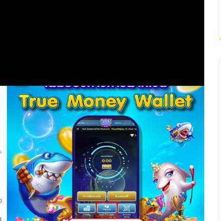
ะ
ง
้