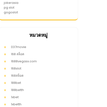
jokerasia
pg slot
gogoslot
หมวดหมู่
037movie
168 สล็อต
1688vegasx.com
168slot
168สล็อต
188bet
188betth
1xbet
1xbetth