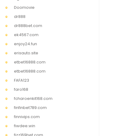
Doomovie
dr888
dr888bet.com
ek4567.com
enjoy24.fun
erisauto.site
etbet16888.com
etbet16888.com
FAFA123
faro168
fcharoenkit168.com
finfinbet789.com
finnivips.com
fiwdee.win
fizz169bet.com