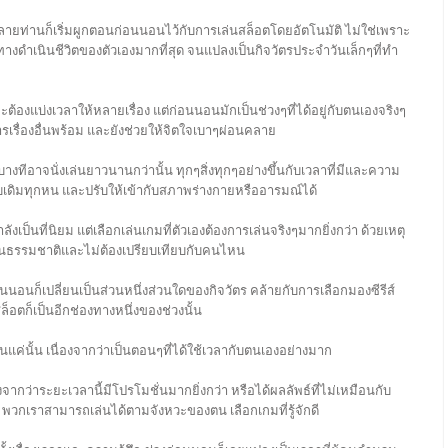
หลายท่านก็เริ่มผูกตอนก่อนนอนไว้กับการเล่นสล็อตโดยอัตโนมัติ ไม่ใช่เพราะ
แนวทางดำเนินชีวิตของตัวเองมากที่สุด จนแปลงเป็นกิจวัตรประจำวันเล็กๆที่ทำ
ต้องแบ่งเวลาให้หลายเรื่อง แต่ก่อนนอนมักเป็นช่วงๆที่ได้อยู่กับตนเองจริงๆ
ารเรื่องอื่นพร้อม และยังช่วยให้จิตใจเบาๆผ่อนคลาย
นบางทีอาจนั่งเล่นยาวนานกว่านั้น ทุกๆสิ่งทุกๆอย่างขึ้นกับเวลาที่มีและความ
แบบเดิมทุกหน และปรับให้เข้ากับสภาพร่างกายหรืออารมณ์ได้
็นที่นิยม แต่เลือกเล่นเกมที่ตัวเองต้องการเล่นจริงๆมากยิ่งกว่า ด้วยเหตุ
เป็นธรรมชาติและไม่ต้องเปรียบเทียบกับคนไหน
ก่อนนอนก็เปลี่ยนเป็นส่วนหนึ่งส่วนใดของกิจวัตร คล้ายกับการเลือกมองซีรีส์
็อตก็เป็นอีกช่องทางหนึ่งของช่วงนั้น
นั้น เนื่องจากว่าเป็นตอนๆที่ได้ใช้เวลากับตนเองอย่างมาก
กว่าระยะเวลานี้มีโปรโมชั่นมากยิ่งกว่า หรือได้ผลลัพธ์ที่ไม่เหมือนกับ
ว พวกเราสามารถเล่นได้ตามจังหวะของตน เลือกเกมที่รู้จักดี