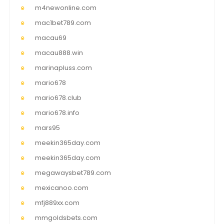
m4newonline.com
mac1bet789.com
macau69
macau888.win
marinapluss.com
mario678
mario678.club
mario678.info
mars95
meekin365day.com
meekin365day.com
megawaysbet789.com
mexicanoo.com
mfj889xx.com
mmgoldsbets.com