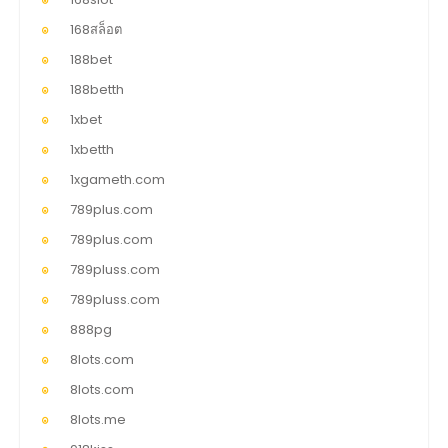
168สล็อต
188bet
188betth
1xbet
1xbetth
1xgameth.com
789plus.com
789plus.com
789pluss.com
789pluss.com
888pg
8lots.com
8lots.com
8lots.me