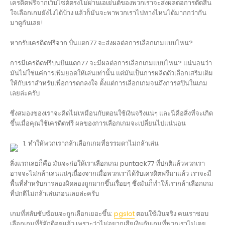
เครดิตฟรีจากเว็บไซต์ตรงไม่ผ่านเอเย่นต์ของพวกเราจะส่งผลต่อการตัดสิน
ใจเลือกเกมยังไงได้บ้าง แล้วก็มันจะพาพวกเราไปทางไหนได้มากกว่ากัน
มาดูกันเลย!
หากรับเครดิตฟรีจาก ปั่นแตก77 จะส่งผลต่อการเลือกเกมแบบไหน?
การมีเครดิตฟรีบนปั่นแตก77 จะมีผลต่อการเลือกเกมแบบไหน? แน่นอนว่า
มันไม่ใช่แค่การเพิ่มยอดให้เล่นเท่านั้น แต่มันเป็นการผลิตตัวเลือกเสริมเติม
ให้กับเราสำหรับเพื่อการตกลงใจ ตั้งแต่การเลือกเกมจนถึงการสปินในเกม
เลยล่ะครับ
ซึ่งสมองของเราจะคิดไม่เหมือนกับตอนใช้เงินจริงแน่ๆ และนี่คือสิ่งที่จะเกิด
ขึ้นเมื่อคุณใช้เครดิตฟรี ผลของการเลือกเกมจะเปลี่ยนไปแน่นอน
1. ทำให้พวกเรากล้าเลือกเกมที่ธรรมดาไม่กล้าเล่น
สิ่งแรกเลยก็คือ มันจะก่อให้เราเลือกเกม puntaek77 ที่ปกติแล้วพวกเรา
อาจจะไม่กล้าเล่นแน่ๆเนื่องจากเมื่อพวกเราได้รับเครดิตฟรีมาแล้ว เราจะมี
พื้นที่สำหรับการลองผิดลองถูกมากขึ้นเรื่อยๆ ซึ่งมันก็ทำให้เรากล้าเลือกเกม
ที่ปกติไม่กล้าเล่นก่อนเลยล่ะครับ
เกมที่สลับซับซ้อนจะถูกเลือกเยอะขึ้น:
pgslot
ตอนใช้เงินจริง คนเราชอบ
เลือกเกมที่รู้จักดีอยู่แล้ว เพราะว่าไม่อยากเสียเงินกับเกมที่พวกเราไม่เคย