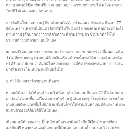
ทราบ แต่พอใช้เครดิตฟรีมา ผมบอกเลยว่า ความกลัวหายไป พร้อมฝ่าเกม
ใหม่ที่ไม่เคยลองมาก่อนแน่ๆ
การตัดสินใจตามความรู้สึก: เมื่อคุณไม่ต้องคำนวณว่าต้องเล่น ปั่นแตก77
ยังไง เพราะเหตุว่านี่เป็นเครดิตฟรีที่ไม่ใช่เงินจริงๆของคุณ คุณก็จะตกลงใจ
ตามความรู้สึกมากกว่าการคิดวิเคราะห์ตามธรรมดา ซึ่งมันก็ทำให้ได้
ประสบการณ์หลายๆแบบนั่นเอง
แยกอคติเดิมออกมาจากการเล่นจริง: หลายเกม puntaek77 ที่คุณอาจคิด
ว่าไม่ดีเพราะเหตุว่าเคยแพ้ด้วยเงินจริง แม้กระนั้นพอได้มาลองด้วยเครดิต
ฟรีที่รับมากลับพบว่ามันก็มิได้ห่วยแตกอย่างที่คิด เพียงแค่แนวทางการเล่น
บางทีอาจจะไม่เหมาะสมก็เป็นไปได้
2. ทำให้พวกเราตีกรอบเกมที่อยาก
หากแม้มันจะก่อให้คนจำนวนไม่น้อยกล้าเลือกเกมปั่นแตก77 ที่ไม่เคยเล่น
มาก่อนได้มากขึ้น แต่ในทางตรงกันข้าม ผู้เล่นบางกรุ๊ปก็จะตีกรอบการเลือก
เกมแบบเดิมๆมากขึ้นไปอีกด้วย ซึ่งมันก็ทำให้ท่านค้นหาเกมที่ดีและก็เหมาะ
สมกับตัวเองได้ดิบได้ดีขึ้นนั่นเอง
เลือกเกมที่ทำยอดง่ายเป็นหลัก: สล็อตเครดิตฟรี เมื่อมีเงื่อนไขมาพร้อม
เครดิตฟรี หลายๆคนจะเลือกเกมที่คุ้นเคยก่อน เน้นย้ำเกมรอบไว เล่นง่าย