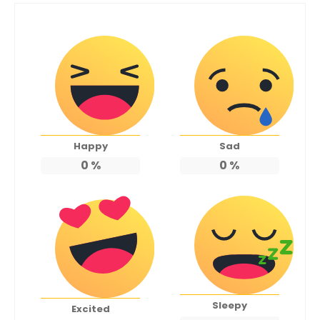
Happy
Sad
0
%
0
%
Sleepy
Excited