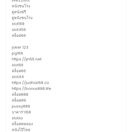
live22slot
หนังชนโรง
ดูหนังฟรี
ดูหนังชนโรง
slot168
slot456
สล็อต66
joker 123
pg168
https://jin55.net
slot99
สล็อต66
slot44
https://judhai168.co
https://bonus888.life
สล็อต888
สล็อต99
pussy888
บาคาร่า168
slotxo
สล็อตทดลอง
หนังโป๊ไทย