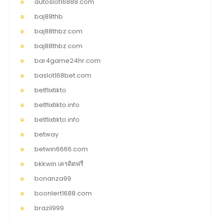
autoslot16888.com
baj88thb
baj88thbz.com
baj88thbz.com
bar4game24hr.com
baslot168bet.com
betflixtikto
betflixtikto.info
betflixtikto.info
betway
betwin6666.com
bkkwin เครดิตฟรี
bonanza99
boonlert1688.com
brazil999