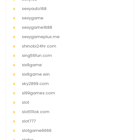
sexyauto168
sexygame
sexygame1688
sexygameplus.me
shinobi24hr.com
sing55fun.com
six9game
six9game.win
sky2899.com
sl99games.com
slot
slot1111ok.com
slot777
slotgame6666
slotxo