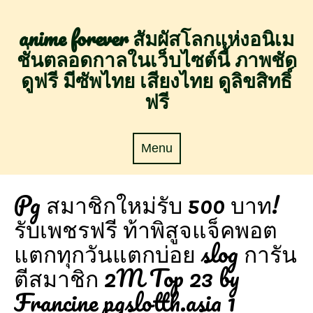
Skip
to
anime forever สัมผัสโลกแห่งอนิเม
content
ชั่นตลอดกาลในเว็บไซต์นี้ ภาพชัด
ดูฟรี มีซัพไทย เสียงไทย ดูลิขสิทธิ์
ฟรี
Menu
Menu
Pg สมาชิกใหม่รับ 500 บาท!
รับเพชรฟรี ท้าพิสูจแจ็คพอต
แตกทุกวันแตกบ่อย slog การัน
ตีสมาชิก 2M Top 23 by
Francine pgslotth.asia 1