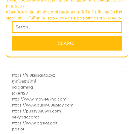
ราคาถูก 5000เช็คเลขทะเบียนรถมงคลทะเบียนสวย Tabiengod.com 11
เม.ย. 2567
สล็อตเว็บตรง เปิดแล้ว!ค่ายเกมส์ยอดนิยม เกมลื่นไหลไม่มีสะดุดเงินชัวร์
slog แตกรางวัลดีทุกเกม Top 4 by Rosie pgslotth.asia 27 MAR 24
https://918kissauto.xyz
ดูหนังออนไลน์
sa gaming
joker123
http://www.movie87hd.com
https://www.pussy888play.com
https://pussy888win.com
sexybaccarat
https://www.pgslot.golf
pgslot