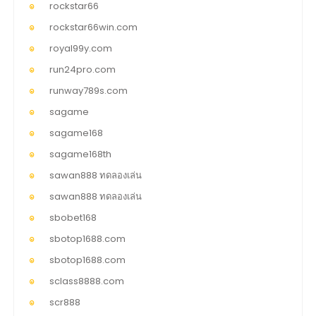
rockstar66
rockstar66win.com
royal99y.com
run24pro.com
runway789s.com
sagame
sagame168
sagame168th
sawan888 ทดลองเล่น
sawan888 ทดลองเล่น
sbobet168
sbotop1688.com
sbotop1688.com
sclass8888.com
scr888