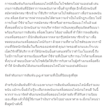
การลงเดิมพันกับเกมสล็อตออนไลน์ที่เป็นเว็บไซต์ตรงไม่ผ่านเอเย่นต์ เล่น
เกมการเดิมพันที่มีอัตราการลงพนันราคาขั้นต่ำถูกที่สุด อีกทั้งนักพนันที่
สมัครสมัครสมาชิกเข้ามาใช้บริการกับทางเว็บไซต์ของเรา เพื่อร่วมลงพนัน
เกม สล็อต ยังสามารถฝากถอนเงินได้ตามความจำเป็นไม่มีกฎระเบียบ ไม่มี
การเก็บค่าใช้จ่ายในการสมัครสมาชิกหรือค่าธรรมเนียมอะไรก็แล้วแต่
ทั้งหมดทั้งปวง นักพนันสามารถบริหารจัดการเงินลงทุนที่คุณจัดเตรียมมา
พร้อมกับเกมการเดิมพัน สล็อตเว็บตรง ได้อย่างเต็มที่ ทำให้การลงเดิมพัน
เกมสล็อตของเรา มีนักเดิมพันหลากหลายกรุ๊ปสมัครสมาชิกเข้ามา เพื่อ
ทดสอบเล่นเกมสล็อตออนไลน์กับเรา ด้วยความที่ทางเว็บไซต์ของพวกเรามี
เกมที่จัดหนักจัดเต็มในเรื่องของเอฟเฟกต์ คุณภาพของตัวเกมและก็ระบบ
เน็ตเวิร์กที่ให้บริการ ทำให้นักพนันนั้นต่างสนเท่ห์ใจว่าทำไมเว็บแห่งนี้ ถึง
ไม่มีการเก็บค่าธรรมเนียมหรือค่าใช้จ่ายที่เป็นค่าบริการอะไรก็ตามทั้งหมด
ทั้งปวง คำตอบเป็นทางเว็บไซต์เปิดให้บริการกับทางเว็บผู้สร้างเกมสล็อตจึง
ทำให้ นักเดิมพันได้เล่นเกมสล็อตออนไลน์ไม่ผ่านเอเย่นต์นั่นเอง
จัดลำดับเกมการเดิมพัน pg ค่ายตามที่เป็นที่นิยมสูงที่สุด
สำหรับนักเดิมพันที่กำลัง มองหาเกมการเดิมพันสล็อตออนไลน์เพื่อร่วมลง
พนัน แม้กระนั้นยังไม่รู้จะเลือกลงพนันเกมสล็อตออนไลน์เกมไหนดี วันนี้
พวกเราจะมาจัดลำดับเกมพนันสล็อตออนไลน์ค่ายดัง ที่ได้รับความนิยม
เยอะที่สุด แล้วก็มีผู้ใช้งานคว้าเงินรางวัลไปอย่างมหาศาล จะมีเกมไหนน่า
ดึงดูดบ้างดังนี้