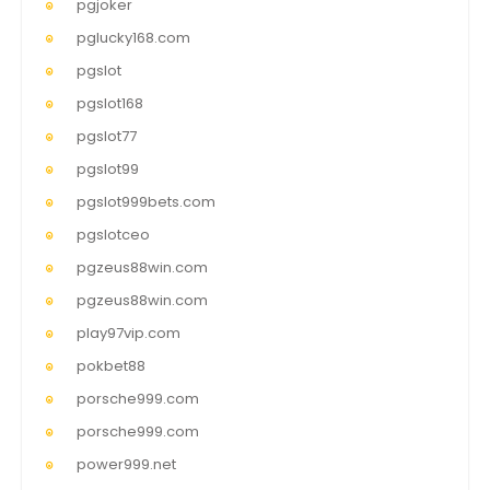
pgjoker
pglucky168.com
pgslot
pgslot168
pgslot77
pgslot99
pgslot999bets.com
pgslotceo
pgzeus88win.com
pgzeus88win.com
play97vip.com
pokbet88
porsche999.com
porsche999.com
power999.net