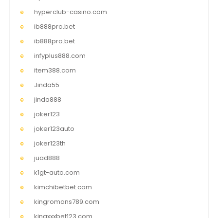
hyperclub-casino.com
ib888pro.bet
ib888pro.bet
infyplus888.com
item388.com
Jinda55
jinda888
joker123
joker123auto
joker123th
juad888
k1gt-auto.com
kimchibetbet.com
kingromans789.com
kingxxxbet123.com