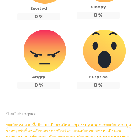
Sleepy
Excited
0
%
0
%
Angry
Surprise
0
%
0
%
ป้ายกำกับ:
pgslot
แนะแนว
ทะเบียนรถสวย ซื้อป้ายทะเบียนรถใหม่ Top 77 by Angeloทะเบียนประมูล
ราคาถูกรับซื้อทะเบียนสวยต่างจังหวัดขายทะเบียนรถ ขายทะเบียนรถ
เรื่อง