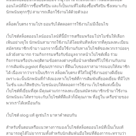
ออนไลน์ที่มีการซื้อฟรีสปิน และก็เป็นเกมที่ไม่ต้องซื้อฟรีสปิน ซึ่งเหมาะกับ
นักพนันทุกกรุ๊ป สามารถเลือกใช้งานได้ด้วยตัวเอง
สล็อตเว็บตรง รวมโปร ยอมรับได้ตลอดการใช้งานไม่มีเงื่อนไข
เว็บไซต์สล็อตออนไลน์ออนไลน์ที่นี้มีการเตรียมพร้อมโปรโมชั่นให้เลือก
เฟ้นอย่างจุใจ นักพนันสามารถใช้งานได้โดยทันทีหลังจากที่คุณลงทะเบียน
สมัครสมาชิกเข้ามา นอกจากนี้เมื่อใช้งานกับทางเว็บไซต์ของพวกเราบ่อยๆ
แล้วยังสามารถ ร่วมกิจกรรมหรือรับข้อมูลจากหน้าเว็บไซต์เพื่อ ร่วม
กิจกรรมหรือประพฤติตามข้อตกลงต่างๆเพื่อนำเครดิตฟรีไปใช้งานกับเกม
การเดิมพัน pgslot ที่คุณปรารถนา ที่ดินเว็บของเราสามารถมอบให้สมาชิก
ได้ เนื่องจากว่าเราเป็นบริการ สล็อตเว็บตรง ที่ใส่ใจผู้ใช้งานอย่างดีเยี่ยม
เพราะฉะนั้นนักพนันที่กำลังมองหาเว็บไซต์ที่การเดิมพันที่ยอดเยี่ยม ที่มีโปร
โมชั่น และก็สิทธิประโยชน์มอบให้ตลอดการใช้งาน เว็บไซต์แห่งนี้เป็น
เว็บไซต์ที่เยี่ยมที่สุด มีคุณค่าแก่การลงทะเบียนสมัครสมาชิกเข้ามาใช้งาน
นักพนันจะได้ทราบจะกับเว็บไซต์ที่ดีแล้วก็มีคุณภาพ ที่อยู่ใน เครือข่ายของ
พวกเราได้เหมือนกัน
เว็บไซต์ slog แท้ ดูเช่นไร มาหาคำตอบกัน
สำหรับขั้นตอนหรือแนวทางการมองเว็บไซต์สล็อตออนไลน์ที่เป็นเว็บแท้
สามารถดูได้ไม่ยากรวมทั้งสำหรับนักเดิมพันมือใหม่ที่ต้องการจะทราบว่า