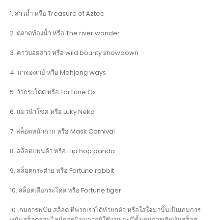
1. สาวถ้ำ หรือ Treasure of Aztec
2. ตลาดท้องน้ำ หรือ The river wonder
3. คาวบอยสาว หรือ wild bounty showdown
4. มาจองเวย์ หรือ Mahjong ways
5. วัวกระโดด หรือ ForTune Ox
6. แมวนำโชค หรือ Luky Neko
7. สล็อตหน้ากาก หรือ Mask Carnival
8. สล็อตแพนด้า หรือ Hip hop panda
9. สล็อตกระต่าย หรือ Fortune rabbit
10. สล็อตเสือกระโดด หรือ Fortune tiger
10 เกมการพนัน สล็อต ที่พวกเราได้ทำยกตัว หรือใส่ใจมานั้นเป็นเกมการ
พนันสล็อตออนไลน์ยอดนิยมจากผู้ใช้งาน จะมีทั้งเกมการเดิมพันสล็อต