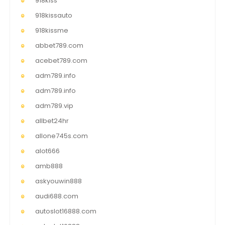
918kiss
918kissauto
918kissme
abbet789.com
acebet789.com
adm789.info
adm789.info
adm789.vip
allbet24hr
allone745s.com
alot666
amb888
askyouwin888
audi688.com
autoslot16888.com