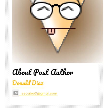
About Post Author
Donald Diaz
seoaba01@gmail.com