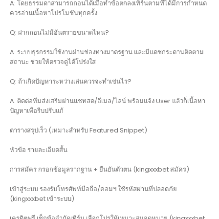
A: โดยธรรมดาสามารถถอนได้เมื่อทำข้อตกลงเทิร์นตามที่ได้มีการกำหนด
ควรอ่านเนื้อหาโปรโมชันทุกครั้ง
Q: ฝากถอนไม่มีอันตรายขนาดไหน?
A: ระบบธุรกรรมใช้งานผ่านช่องทางมาตรฐาน และมีแดชกระดานติดตาม
สถานะ ช่วยให้ตรวจดูได้โปร่งใส
Q: ถ้าเกิดปัญหาระหว่างเล่นควรจะทำเช่นไร?
A: ติดต่อทีมส่งเสริมผ่านแชทสด/อีเมล/ไลน์ พร้อมแจ้ง User แล้วก็เนื้อหา
ปัญหาเพื่อรีบปรับแก้
ตารางสรุปเร็ว (เหมาะสำหรับ Featured Snippet)
หัวข้อ รายละเอียดสั้น
การสมัคร กรอกข้อมูลรากฐาน + ยืนยันตัวตน (kingxxxbet สมัคร)
เข้าสู่ระบบ รองรับโทรศัพท์มือถือ/คอมฯ ใช้รหัสผ่านที่ปลอดภัย
(kingxxxbet เข้าระบบ)
เครดิตฟรี เช็กข้อจำกัดเทิร์น เลือกโปรให้เหมาะสมจุดหมาย (kingxxxbet