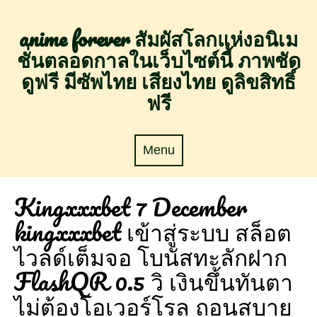
Skip
to
anime forever สัมผัสโลกแห่งอนิเม
content
ชั่นตลอดกาลในเว็บไซต์นี้ ภาพชัด
ดูฟรี มีซัพไทย เสียงไทย ดูลิขสิทธิ์
ฟรี
Menu
Menu
Kingxxxbet 7 December
kingxxxbet เข้าสู่ระบบ สล็อต
ไวลด์เต็มจอ โบนัสทะลักฝาก
FlashQR 0.5 วิ เงินขึ้นทันตา
ไม่ต้องโอเวอร์โรล ถอนสบาย