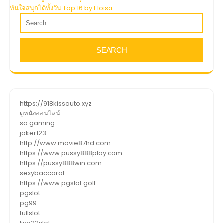
ทันใจสนุกได้ทั้งวัน Top 16 by Eloisa
https://918kissauto.xyz
ดูหนังออนไลน์
sa gaming
joker123
http://www.movie87hd.com
https://www.pussy888play.com
https://pussy888win.com
sexybaccarat
https://www.pgslot.golf
pgslot
pg99
fullslot
live22slot