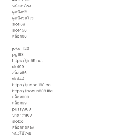
หนังชนโรง
ดูหนังฟรี
ดูหนังชนโรง
slot168
slot456
สล็อต66
joker 123
pg168
https://jin55.net
slot99
สล็อต66
slot44
https://judhai168.co
https://bonus888.life
สล็อต888
สล็อต99
pussy888
บาคาร่า168
slotxo
สล็อตทดลอง
หนังโป๊ไทย