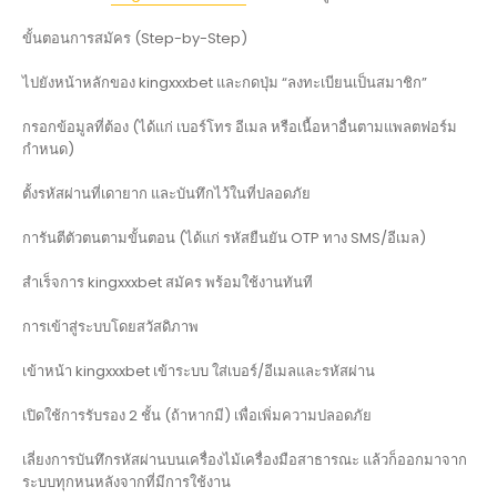
ขั้นตอนการสมัคร (Step-by-Step)
ไปยังหน้าหลักของ kingxxxbet และกดปุ่ม “ลงทะเบียนเป็นสมาชิก”
กรอกข้อมูลที่ต้อง (ได้แก่ เบอร์โทร อีเมล หรือเนื้อหาอื่นตามแพลตฟอร์ม
กำหนด)
ตั้งรหัสผ่านที่เดายาก และบันทึกไว้ในที่ปลอดภัย
การันตีตัวตนตามขั้นตอน (ได้แก่ รหัสยืนยัน OTP ทาง SMS/อีเมล)
สำเร็จการ kingxxxbet สมัคร พร้อมใช้งานทันที
การเข้าสู่ระบบโดยสวัสดิภาพ
เข้าหน้า kingxxxbet เข้าระบบ ใส่เบอร์/อีเมลและรหัสผ่าน
เปิดใช้การรับรอง 2 ชั้น (ถ้าหากมี) เพื่อเพิ่มความปลอดภัย
เลี่ยงการบันทึกรหัสผ่านบนเครื่องไม้เครื่องมือสาธารณะ แล้วก็ออกมาจาก
ระบบทุกหนหลังจากที่มีการใช้งาน