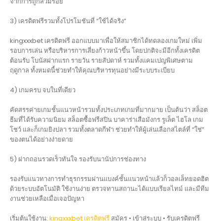
จากการถูกสวมรอย
3) เครดิตฟรีรวมทั้งโปรโมชันที่ “ใช้ได้จริง”
kingxxxbet เครดิตฟรี ออกแบบมาเพื่อให้สมาชิกได้ทดลองเกมใหม่ เพิ่ม
รอบการเล่น หรือบริหารการเสี่ยงก้าวหน้าขึ้น โดยปกติจะมีอีกทั้งเครดิต
ต้อนรับ โบนัสฝากแรก รายวัน รายสัปดาห์ รวมทั้งแคมเปญพิเศษตาม
ฤดูกาล ทั้งหมดนี้ช่วยทำให้คุณบริหารทุนอย่างมีระบบระเบียบ
4) เกมครบ จบในที่เดียว
คัดสรรค่ายเกมชั้นแนวหน้ารวมทั้งประเภทเกมที่มากมาย เป็นต้นว่า สล็อต
ธีมที่ได้รับความนิยม สล็อตซื้อฟรีสปิน บาคาร่าเสือมังกร รูเล็ต ไฮโล เกม
โชว์ และก็เกมยิงปลา รวมทั้งตลาดกีฬา ช่วยทำให้ผู้เล่นเลือกสไตล์ที่ “ใช่”
ของตนได้อย่างง่ายดาย
5) ฝากถอนรวดเร็วทันใจ รองรับนานัปการช่องทาง
รองรับแนวทางการทำธุรกรรมผ่านแบงค์ชั้นแนวหน้าแล้วก็วอลเล็ทยอดฮิต
ด้วยระบบอัตโนมัติ ใช้งานง่าย ตรวจทานสถานะได้แบบเรียลไทม์ และมีทีม
งานช่วยเหลือเมื่อเจอปัญหา
เริ่มต้นใช้งาน:
kingxxxbet เครดิตฟรี
สมัคร • เข้าสู่ระบบ • รับเครดิตฟรี