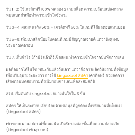
วัน 1–2: ใช้เครดิตฟรี 100% ทดลอง 2 เกมสล็อต ความเปลี่ยนแปลงกลาง
หมุนเบทต่ำเพื่อทำความเข้าใจจังหวะ
วัน 3–4: ผสมทุนจริง 50% + เครดิตฟรี 50% ในเกมที่ได้ผลตอบแทนบ่อย
วัน 5–6: เพิ่มเบทเล็กน้อยในตอนที่เกมมีสัญญาณจ่ายดี แต่ว่ายังคุมงบ
ประมาณต่อรอบ
วัน 7: เก็บกำไร (ถ้ามี) แล้วก็รีเซ็ตแผน ทำความเข้าใจจากบันทึกการเล่น
ผลที่อยากได้ไม่ใช่ “ชนะวันแล้ววันเล่า” แต่ว่าคือการผลิตวินัยรวมทั้งข้อมูล
เพื่อปรับอุบายระยะยาว การใช้
kingxxxbet สมัคร
เครดิตฟรี ช่วยลดการ
เสี่ยงตอนทดสอบรวมทั้งเพิ่มรอบการเล่นเพื่อสะสมสถิติ
สรุป: เริ่มต้นกับ kingxxxbet อย่างมั่นใจใน 3 ขั้น
สมัคร ให้เป็นระเบียบเรียบร้อยด้วยข้อมูลที่ถูกต้อง ตั้งรหัสผ่านที่แข็งแรง
(kingxxxbet สมัคร)
เข้าระบบ ผ่านอุปกรณ์ที่คุณถนัด เปิดรับรองสองชั้นเพื่อความปลอดภัย
(kingxxxbet เข้าสู่ระบบ)