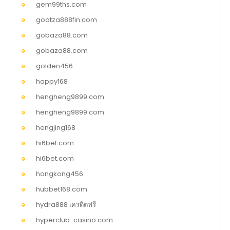
gem99ths.com
goatza888fin.com
gobaza88.com
gobaza88.com
golden456
happy168
hengheng9899.com
hengheng9899.com
hengjing168
hi6bet.com
hi6bet.com
hongkong456
hubbet168.com
hydra888 เครดิตฟรี
hyperclub-casino.com