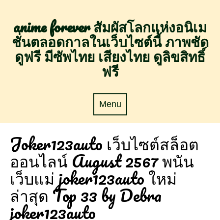
Skip
to
anime forever สัมผัสโลกแห่งอนิเม
content
ชั่นตลอดกาลในเว็บไซต์นี้ ภาพชัด
ดูฟรี มีซัพไทย เสียงไทย ดูลิขสิทธิ์
ฟรี
Menu
Menu
Joker123auto เว็บไซต์สล็อต
ออนไลน์ August 2567 พนัน
เว็บแม่ joker123auto ใหม่
ล่าสุด Top 33 by Debra
joker123auto