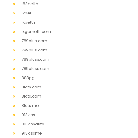
188betth
1xbet
1xbetth
1xgameth.com
789plus.com
789plus.com
789pluss.com
789pluss.com
888pg
8lots.com
8lots.com
8lots.me
918kiss
918kissauto
918kissme