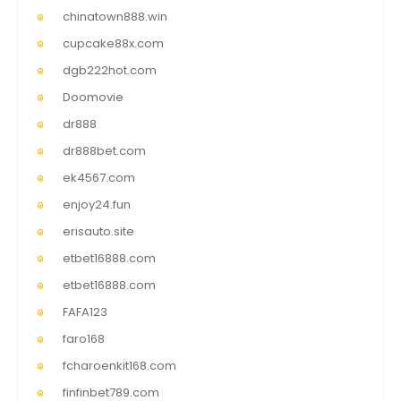
chinatown888.win
cupcake88x.com
dgb222hot.com
Doomovie
dr888
dr888bet.com
ek4567.com
enjoy24.fun
erisauto.site
etbet16888.com
etbet16888.com
FAFA123
faro168
fcharoenkit168.com
finfinbet789.com