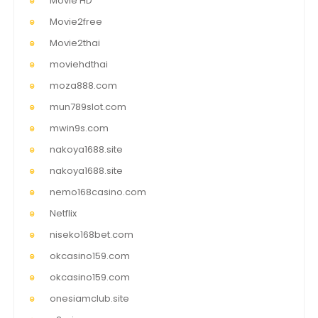
Movie HD
Movie2free
Movie2thai
moviehdthai
moza888.com
mun789slot.com
mwin9s.com
nakoya1688.site
nakoya1688.site
nemo168casino.com
Netflix
niseko168bet.com
okcasino159.com
okcasino159.com
onesiamclub.site