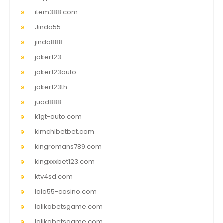
item388.com
Jinda55
jinda888
joker123
joker123auto
joker123th
juad888
k1gt-auto.com
kimchibetbet.com
kingromans789.com
kingxxxbet123.com
ktv4sd.com
lala55-casino.com
lalikabetsgame.com
lalikabetsgame.com