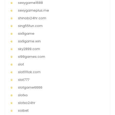
sexygame1688
sexygameplus.me
shinobi24hr.com
sing55fun.com
six9game
six9game.win
sky2899.com
sl99games.com
slot
slot1111ok.com
slot777
slotgame6666
slotxo
slotxo24hr
soibet