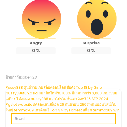
Angry
Surprise
0
%
0
%
ป้ายกำกับ:
joker123
แนะแนว
Pussy888 ศูนย์รวมเกมสล็อตออนไลน์ชื่อดัง Top 18 by Gino
pussy888fun.asia สมาชิกใหม่รับ 100% มีเกมมากว่า 3,000 เกมระบบ
เรื่อง
เสถียร ไม่สะดุด pussy888 แจกโปรโมชั่นเครดิตฟรี 16 SEP 2024
Pgslot websiteทดลองเล่นสล็อต 26 กันยายน 2567 พนันออนไลน์เว็บ
ใหญ่ temmax69 เครดิตฟรี Top 34 by Forrest สล็อต temmax69.win