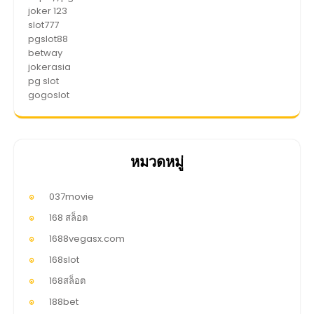
joker 123
slot777
pgslot88
betway
jokerasia
pg slot
gogoslot
หมวดหมู่
037movie
168 สล็อต
1688vegasx.com
168slot
168สล็อต
188bet