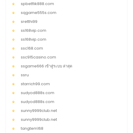
spbetflik888.com
sqgame555s.com
sretthi99
ss168vip.com
ss168vip.com
ssc168.com
ssc915casino.com
ssgame666 เข้าสู่ระบบ ล่าสุด
ssru
starrich99.com
sudyod888s.com
sudyod888s.com
sunny9999club.net
sunny9999club.net
tangtem168