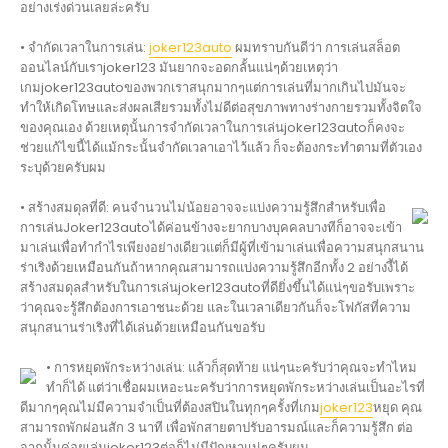
อย่างเร่งด่วนเลยล่ะครับ
• จำกัดเวลาในการเล่น:
joker123auto
ผมทราบกันดีว่า การเล่นสล็อต
ออนไลน์กับเราjoker123 มันยากจะอดกลั้นแน่ๆด้วยเหตุว่า
เกมjoker123autoของพวกเราสนุกมากๆแต่การเล่นที่มากเกินไปมันจะ
ทำให้เกิดโทษและส่งผลเสียรวมทั้งไม่ดีต่อสุขภาพทางร่างกายรวมทั้งจิตใจ
ของคุณเอง ด้วยเหตุนั้นการจำกัดเวลาในการเล่นjoker123autoก็คงจะ
ช่วยแก้ไขนี้ได้แม้กระนั้นจำกัดเวลาเอาไว้แล้ว ก็จะต้องกระทำตามที่ตัวเอง
ระบุด้วยครับผม
• สร้างสมดุลที่ดี: คนจำนวนไม่น้อยอาจจะแบ่งความรู้สึกสำหรับเพื่อ
การเล่นJoker123autoได้ค่อนข้างจะยากบางบุคคลบางทีก็อาจจะเข้า
มาเล่นเพื่อทำกำไรเพียงอย่างเดียวแต่ก็มีผู้ที่เข้ามาเล่นเพื่อความสนุกสนาน
ร่าเริงด้วยเหมือนกันถ้าหากคุณสามารถแบ่งความรู้สึกอีกทั้ง 2 อย่างงี้ได้
สร้างสมดุลสำหรับในการเล่นjoker123autoที่ดียิ่งขึ้นได้แน่ๆขอรับเพราะ
ว่าคุณจะรู้สึกต้องการเอาชนะด้วย และในเวลาเดียวกันก็จะโฟกัสที่ความ
สนุกสนานร่าเริงที่ได้เล่นด้วยเหมือนกันขอรับ
• การหยุดพักระหว่างเล่น: แล้วก็สุดท้าย แน่ๆนะครับว่าคุณจะทำไหม
ทำก็ได้ แต่ว่าเชื่อผมเหอะนะครับว่าการหยุดพักระหว่างเล่นเป็นอะไรที่
ดีมากๆคุณไม่มีความจำเป็นที่ต้องสปินในทุกๆครั้งที่เกม
joker123
หยุด คุณ
สามารถพักผ่อนสัก 3 นาที เพื่อพักสายตาปรับอารมณ์และก็ความรู้สึก ต่อ
จากนั้นค่อยเล่นjoker123ต่อก็ไม่มีปัญหาแน่ๆครับผม