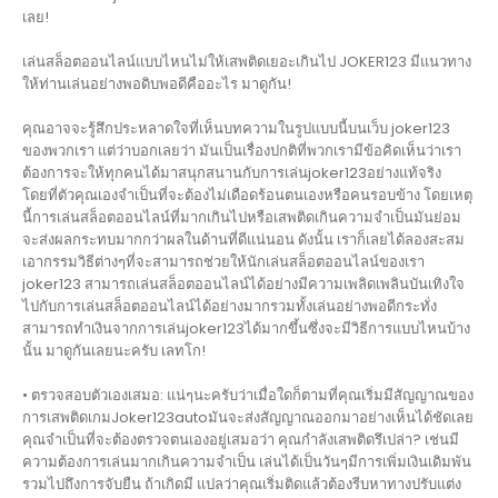
เลย!
เล่นสล็อตออนไลน์แบบไหนไม่ให้เสพติดเยอะเกินไป JOKER123 มีแนวทาง
ให้ท่านเล่นอย่างพอดิบพอดีคืออะไร มาดูกัน!
คุณอาจจะรู้สึกประหลาดใจที่เห็นบทความในรูปแบบนี้บนเว็บ joker123
ของพวกเรา แต่ว่าบอกเลยว่า มันเป็นเรื่องปกติที่พวกเรามีข้อคิดเห็นว่าเรา
ต้องการจะให้ทุกคนได้มาสนุกสนานกับการเล่นjoker123อย่างแท้จริง
โดยที่ตัวคุณเองจำเป็นที่จะต้องไม่เดือดร้อนตนเองหรือคนรอบข้าง โดยเหตุ
นี้การเล่นสล็อตออนไลน์ที่มากเกินไปหรือเสพติดเกินความจำเป็นมันย่อม
จะส่งผลกระทบมากกว่าผลในด้านที่ดีแน่นอน ดังนั้น เราก็เลยได้ลองสะสม
เอากรรมวิธีต่างๆที่จะสามารถช่วยให้นักเล่นสล็อตออนไลน์ของเรา
joker123 สามารถเล่นสล็อตออนไลน์ได้อย่างมีความเพลิดเพลินบันเทิงใจ
ไปกับการเล่นสล็อตออนไลน์ได้อย่างมากรวมทั้งเล่นอย่างพอดีกระทั่ง
สามารถทำเงินจากการเล่นjoker123ได้มากขึ้นซึ่งจะมีวิธีการแบบไหนบ้าง
นั้น มาดูกันเลยนะครับ เลทโก!
• ตรวจสอบตัวเองเสมอ: แน่ๆนะครับว่าเมื่อใดก็ตามที่คุณเริ่มมีสัญญาณของ
การเสพติดเกมJoker123autoมันจะส่งสัญญาณออกมาอย่างเห็นได้ชัดเลย
คุณจำเป็นที่จะต้องตรวจตนเองอยู่เสมอว่า คุณกำลังเสพติดรึเปล่า? เช่นมี
ความต้องการเล่นมากเกินความจำเป็น เล่นได้เป็นวันๆมีการเพิ่มเงินเดิมพัน
รวมไปถึงการจับยืน ถ้าเกิดมี แปลว่าคุณเริ่มติดแล้วต้องรีบหาทางปรับแต่ง