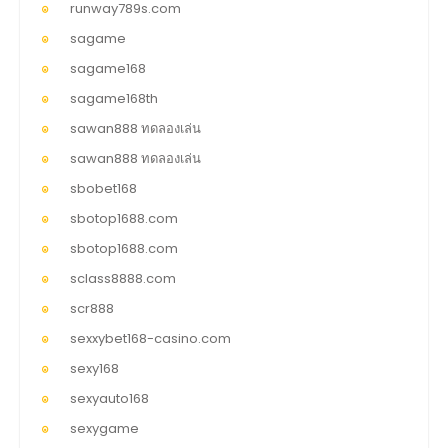
runway789s.com
sagame
sagame168
sagame168th
sawan888 ทดลองเล่น
sawan888 ทดลองเล่น
sbobet168
sbotop1688.com
sbotop1688.com
sclass8888.com
scr888
sexxybet168-casino.com
sexy168
sexyauto168
sexygame