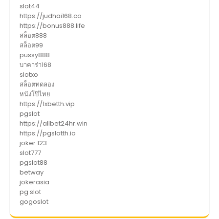
slot44
https://judhai168.co
https://bonus888.life
สล็อต888
สล็อต99
pussy888
บาคาร่า168
slotxo
สล็อตทดลอง
หนังโป๊ไทย
https://1xbetth.vip
pgslot
https://allbet24hr.win
https://pgslotth.io
joker 123
slot777
pgslot88
betway
jokerasia
pg slot
gogoslot