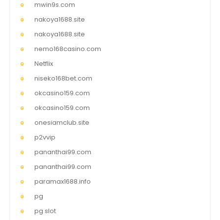
mwin9s.com
nakoya1688.site
nakoya1688.site
nemo168casino.com
Netflix
niseko168bet.com
okcasino159.com
okcasino159.com
onesiamclub.site
p2vvip
pananthai99.com
pananthai99.com
paramax1688.info
pg
pg slot