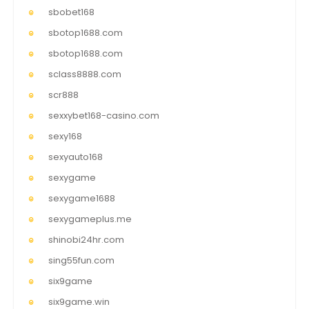
sbobet168
sbotop1688.com
sbotop1688.com
sclass8888.com
scr888
sexxybet168-casino.com
sexy168
sexyauto168
sexygame
sexygame1688
sexygameplus.me
shinobi24hr.com
sing55fun.com
six9game
six9game.win