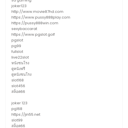
sa gaming
joker123
http://www.movie87hd.com
https://www.pussy888play.com
https://pussy888win.com
sexybaccarat
https://www.pgslot.golf
pgslot
pg99
fullslot
live22slot
หนังชนโรง
ดูหนังฟรี
ดูหนังชนโรง
slot168
slot456
สล็อต66
joker 123
pg168
https://jin55.net
slot99
สล็อต66