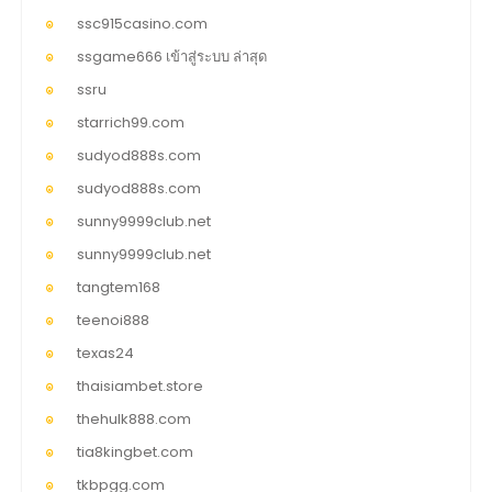
ssc915casino.com
ssgame666 เข้าสู่ระบบ ล่าสุด
ssru
starrich99.com
sudyod888s.com
sudyod888s.com
sunny9999club.net
sunny9999club.net
tangtem168
teenoi888
texas24
thaisiambet.store
thehulk888.com
tia8kingbet.com
tkbpgg.com