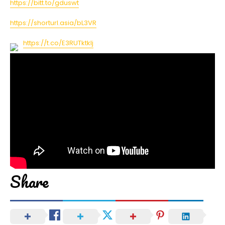
https://bitt.to/gduswt
https://shorturl.asia/bL3VR
https://t.co/E3RUTktkIj
Share