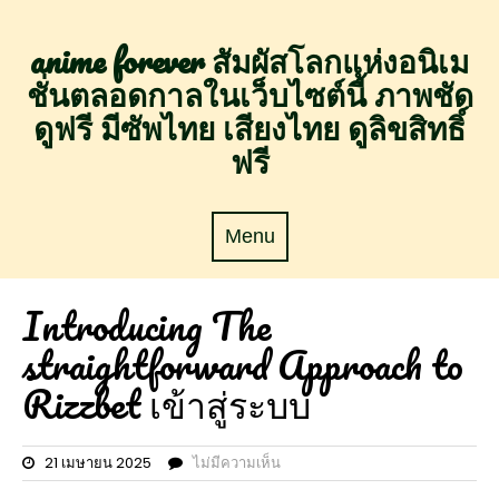
Skip
to
anime forever สัมผัสโลกแห่งอนิเม
content
ชั่นตลอดกาลในเว็บไซต์นี้ ภาพชัด
ดูฟรี มีซัพไทย เสียงไทย ดูลิขสิทธิ์
ฟรี
Menu
Menu
Introducing The
straightforward Approach to
Rizzbet เข้าสู่ระบบ
21 เมษายน 2025
ไม่มีความเห็น