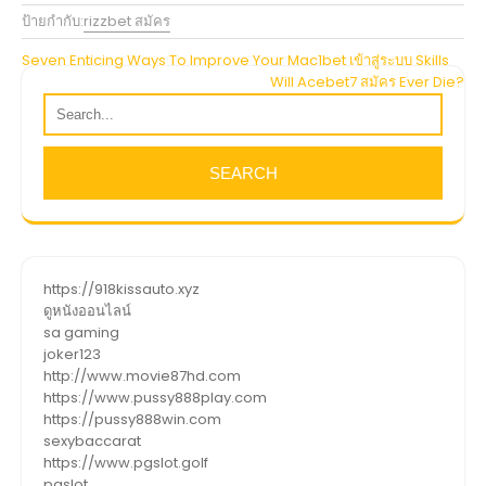
ป้ายกำกับ:
rizzbet สมัคร
แนะแนว
Seven Enticing Ways To Improve Your Mac1bet เข้าสู่ระบบ Skills
Will Acebet7 สมัคร Ever Die?
เรื่อง
https://918kissauto.xyz
ดูหนังออนไลน์
sa gaming
joker123
http://www.movie87hd.com
https://www.pussy888play.com
https://pussy888win.com
sexybaccarat
https://www.pgslot.golf
pgslot