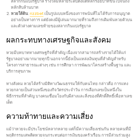
สลากกินแบ่งรัฐบาล รางวัลมีหลายระดับตั้งแต่หลักร้อยบาทขึ้นไปจนถึง
หลักสิบล้านบาท
หวยใต้ดิน
:
rizzbet
เป็นรูปแบบหนึ่งของการพนันที่ไม่ได้รับการอนุญาต
อย่างเป็นทางการ แต่ยังคงมีผู้เล่นมากมายที่รวมถึงการเดิมพันหวยตัวบน
และตัวล่างตามเลขท้ายของสลากกินแบ่งรัฐบาล
ผลกระทบทางเศรษฐกิจและสังคม
หวยมีบทบาททางเศรษฐกิจที่สำคัญ เนื่องจากสามารถสร้างรายได้ให้แก่
รัฐบาลอย่างมากมายทุกปี นอกจากนี้ยังเป็นแหล่งเงินทุนที่สำคัญสำหรับ
โครงการสาธารณะต่างๆ เช่น การศึกษา การพัฒนาโครงสร้างพื้นฐาน และ
บริการสุขภาพ
ทางสังคม หวยได้สร้างมิติทางวัฒนธรรมให้กับคนไทย กล่าวคือ การแทง
หวยกลายเป็นส่วนหนึ่งของกิจวัตรประจำวัน การเลือกเลขเป็นหนึ่งใน
พิธีกรรมที่สำคัญ บางคนเชื่อมโยงกับผีสางและสิ่งของที่ศักดิ์สิทธิ์เพื่อหาเลข
เด็ด
ความท้าทายและความเสี่ยง
แม้ว่าหวยจะมีประโยชน์หลากหลาย แต่ก็มีความเสี่ยงเช่นกัน หลายคนที่มี
พฤติกรรมเสพติดหวยจนกระทบต่อการเงินของครัวเรือน การมีส่วนร่วมสูง