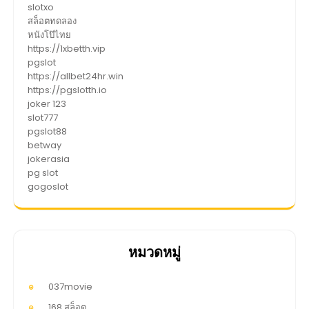
slotxo
สล็อตทดลอง
หนังโป๊ไทย
https://1xbetth.vip
pgslot
https://allbet24hr.win
https://pgslotth.io
joker 123
slot777
pgslot88
betway
jokerasia
pg slot
gogoslot
หมวดหมู่
037movie
168 สล็อต