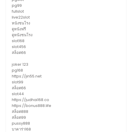
pg99
fullslot
live22slot
หนังชนโรง
ดูหนังฟรี
ดูหนังชนโรง
slot168
slot456
สล็อต66
joker 123
pg168
https://jin55.net
slot99
สล็อต66
slot44
https://judhai168.co
https://bonus888.life
สล็อต888
สล็อต99
pussy888
บาคาร่า168