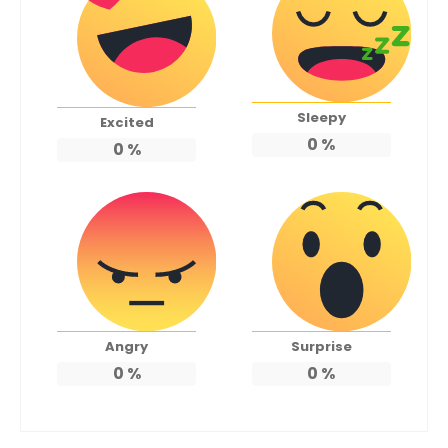
Sleepy
Excited
0
%
0
%
Angry
Surprise
0
%
0
%