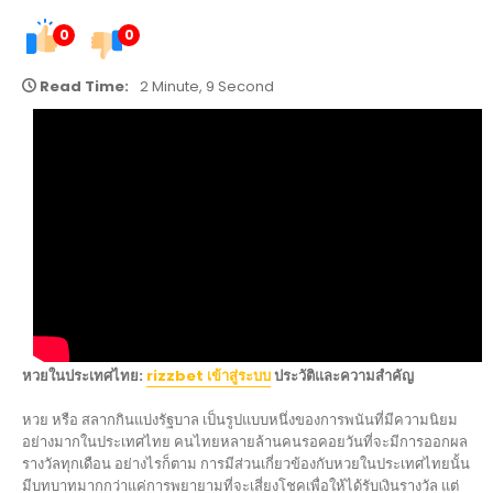
0
0
Read Time:
2 Minute, 9 Second
หวยในประเทศไทย:
rizzbet เข้าสู่ระบบ
ประวัติและความสำคัญ
หวย หรือ สลากกินแบ่งรัฐบาล เป็นรูปแบบหนึ่งของการพนันที่มีความนิยม
อย่างมากในประเทศไทย คนไทยหลายล้านคนรอคอยวันที่จะมีการออกผล
รางวัลทุกเดือน อย่างไรก็ตาม การมีส่วนเกี่ยวข้องกับหวยในประเทศไทยนั้น
มีบทบาทมากกว่าแค่การพยายามที่จะเสี่ยงโชคเพื่อให้ได้รับเงินรางวัล แต่