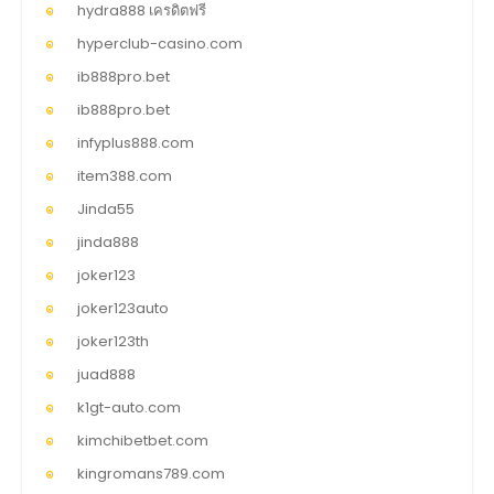
hydra888 เครดิตฟรี
hyperclub-casino.com
ib888pro.bet
ib888pro.bet
infyplus888.com
item388.com
Jinda55
jinda888
joker123
joker123auto
joker123th
juad888
k1gt-auto.com
kimchibetbet.com
kingromans789.com