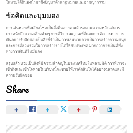
ในหวยใต้ดินยังนำมาซึ่งปัญหาด้านกฎหมายและอาชญากรรม
ข้อคิดและมุมมอง
การเล่นหวยเพื่อเสี่ยงโชคเป็นสิ่งที่หลายคนเฝ้ารอตามความหวังแต่ควร
ตระหนักถึงความเสี่ยงต่างๆ การมีวิจารณญาณที่ดีและการจัดการทางการ
เงินอย่างรับผิดชอบเป็นสิ่งที่จำเป็น การเล่นหวยควรเป็นการสร้างความสนุก
และการมีส่วนร่วมในการสร้างรายได้ให้กับประเทศ มากกว่าการเป็นที่พึ่ง
ทางการเงินที่ไม่มั่นคง
สรุปแล้ว หวยเป็นสิ่งที่มีความสำคัญในประเทศไทยในหลายมิติ การที่เราจะ
เข้าถึงและเข้าใจหวยในบริบทนี้จะช่วยให้เราตัดสินใจได้อย่างฉลาดและมี
ความรับผิดชอบ
Share