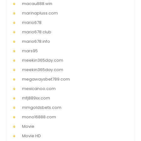
macau888.win
marinapluss.com
mario678
mario678.club
mario678.info
mars95
meekin365day.com
meekin365day.com
megawaysbet789.com
mexicanoo.com
mfj889xx.com
mmgoldsbets.com
mono16888.com
Movie
Movie HD