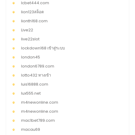
lcbet444.com
lion123สล็อต
lionth168.com
Live22
live22slot
lockdown168 เข้าสู่ระบบ
london45
london6789.com
lotto432 ทางเข้า
luis16888.com
lux555.net
m4newonline.com
m4newonline.com
mac1bet789.com
macau69