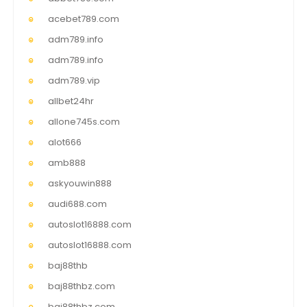
acebet789.com
adm789.info
adm789.info
adm789.vip
allbet24hr
allone745s.com
alot666
amb888
askyouwin888
audi688.com
autoslot16888.com
autoslot16888.com
baj88thb
baj88thbz.com
baj88thbz.com