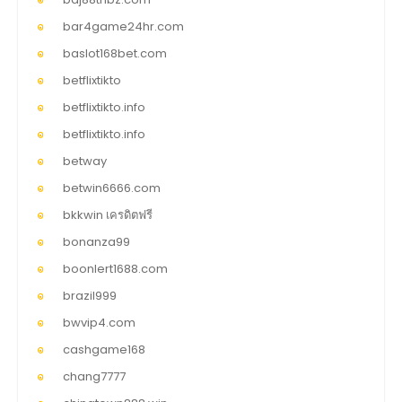
bar4game24hr.com
baslot168bet.com
betflixtikto
betflixtikto.info
betflixtikto.info
betway
betwin6666.com
bkkwin เครดิตฟรี
bonanza99
boonlert1688.com
brazil999
bwvip4.com
cashgame168
chang7777