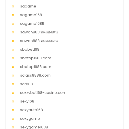
sagame
sagame168
sagame168th
sawan888 ทดลองเล่น
sawan888 ทดลองเล่น
sbobet168
sbotop1688.com
sbotop1688.com
sclass8888.com
scr888
sexxybet168-casino.com
sexy168
sexyauto168
sexygame
sexygame1688