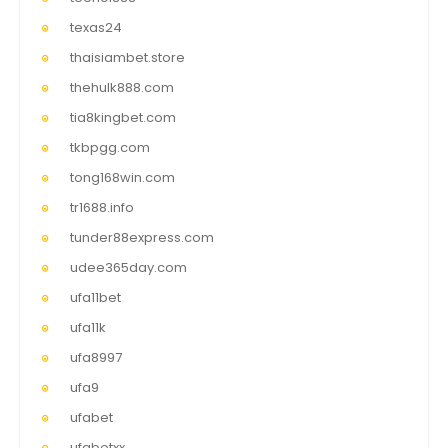
texas24
thaisiambet.store
thehulk888.com
tia8kingbet.com
tkbpgg.com
tong168win.com
tr1688.info
tunder88express.com
udee365day.com
ufa11bet
ufa11k
ufa8997
ufa9
ufabet
ufabetxx