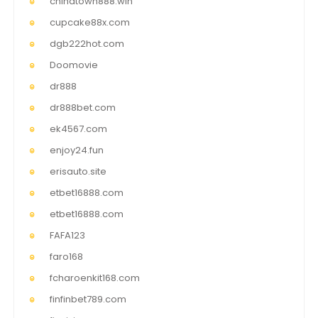
chinatown888.win
cupcake88x.com
dgb222hot.com
Doomovie
dr888
dr888bet.com
ek4567.com
enjoy24.fun
erisauto.site
etbet16888.com
etbet16888.com
FAFA123
faro168
fcharoenkit168.com
finfinbet789.com