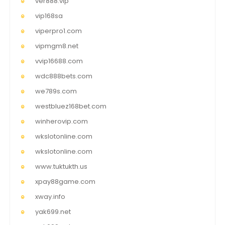
ver888.vip
vip168sa
viperpro1.com
vipmgm8.net
vvip16688.com
wdc888bets.com
we789s.com
westbluez168bet.com
winherovip.com
wkslotonline.com
wkslotonline.com
www.tuktukth.us
xpay88game.com
xway.info
yak699.net