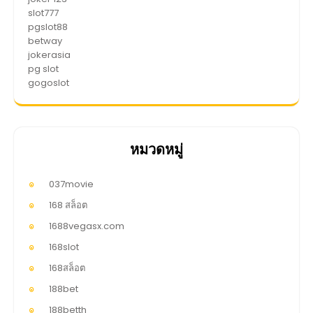
slot777
pgslot88
betway
jokerasia
pg slot
gogoslot
หมวดหมู่
037movie
168 สล็อต
1688vegasx.com
168slot
168สล็อต
188bet
188betth