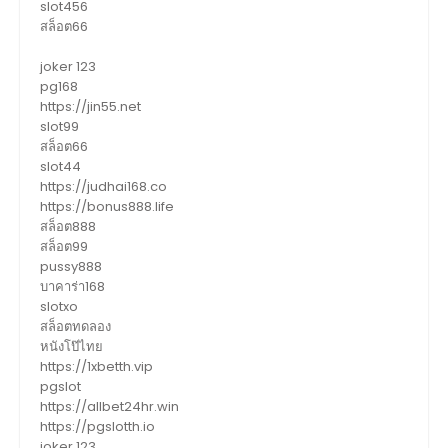
slot456
สล็อต66
joker 123
pg168
https://jin55.net
slot99
สล็อต66
slot44
https://judhai168.co
https://bonus888.life
สล็อต888
สล็อต99
pussy888
บาคาร่า168
slotxo
สล็อตทดลอง
หนังโป๊ไทย
https://1xbetth.vip
pgslot
https://allbet24hr.win
https://pgslotth.io
joker 123