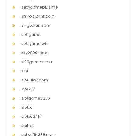
sexygameplus.me
shinobi24hr.com
sing55fun.com
six9game
six9game.win
sky2899.com
sl99games.com
slot
slot1111ok.com
slot777
slotgame6666
slotxo
slotxo24hr
soibet
spbetflik888.com