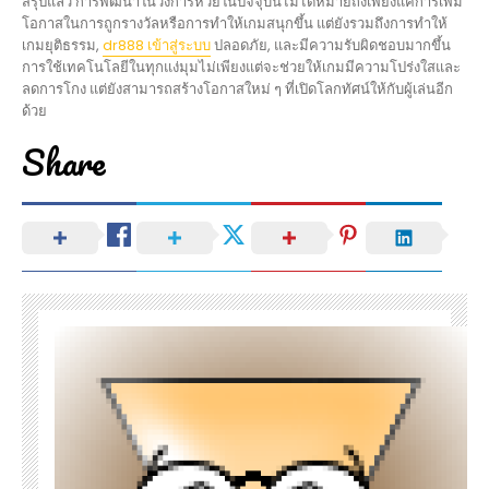
สรุปแล้ว การพัฒนาในวงการหวยในปัจจุบันไม่ได้หมายถึงเพียงแค่การเพิ่ม
โอกาสในการถูกรางวัลหรือการทำให้เกมสนุกขึ้น แต่ยังรวมถึงการทำให้
เกมยุติธรรม,
dr888 เข้าสู่ระบบ
ปลอดภัย, และมีความรับผิดชอบมากขึ้น
การใช้เทคโนโลยีในทุกแง่มุมไม่เพียงแต่จะช่วยให้เกมมีความโปร่งใสและ
ลดการโกง แต่ยังสามารถสร้างโอกาสใหม่ ๆ ที่เปิดโลกทัศน์ให้กับผู้เล่นอีก
ด้วย
Share