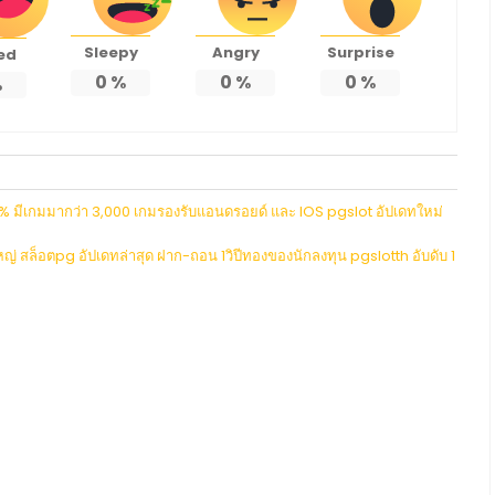
Sleepy
Angry
Surprise
ed
0
%
0
%
0
%
%
0% มีเกมมากว่า 3,000 เกมรองรับแอนดรอยด์ และ IOS pgslot อัปเดทใหม่
ญ่ สล็อตpg อัปเดทล่าสุด ฝาก-ถอน 1วิปีทองของนักลงทุน pgslotth อับดับ 1