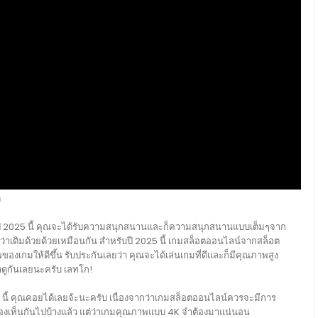
ด
นปี 2025 นี้ คุณจะได้รับความสนุกสนานและก็ความสนุกสนานแบบเต็มๆจาก
ว่าเดิมด้วยด้วยเหมือนกัน สำหรับปี 2025 นี้ เกมสล็อตออนไลน์จากสล็อต
งเกมให้ดีขึ้น รับประกันเลยว่า คุณจะได้เล่นเกมที่ดีและก็มีคุณภาพสูง
าดูกันเลยนะครับ เลทโก!
5 นี้ คุณคอยได้เลยจ้ะนะครับ เนื่องจากว่าเกมสล็อตออนไลน์ควรจะมีการ
องเห็นกันไปบ้างแล้ว แต่ว่าเกมคุณภาพแบบ 4K จำต้องมาแน่นอน