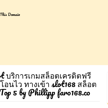
This Domain
lot บริการเกมสล็อตเครดิตฟรี
์ โอนไว ทางเข้า slot168 สล็อต
Top 5 by Phillipp faro168.co