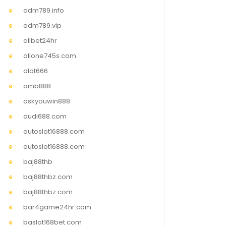
adm789.info
adm789.vip
allbet24hr
allone745s.com
alot666
amb888
askyouwin888
audi688.com
autoslot16888.com
autoslot16888.com
baj88thb
baj88thbz.com
baj88thbz.com
bar4game24hr.com
baslot168bet.com