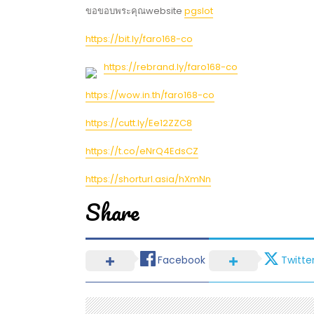
ขอขอบพระคุณwebsite
pgslot
https://bit.ly/faro168-co
https://rebrand.ly/faro168-co
https://wow.in.th/faro168-co
https://cutt.ly/Ee12ZZC8
https://t.co/eNrQ4EdsCZ
https://shorturl.asia/hXmNn
Share
Facebook
Twitte