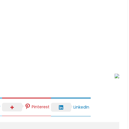
r
Pinterest
LinkedIn