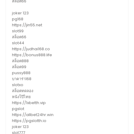
สล็อต66
joker 123
pg168
https://jin55.net
slot99
สล็อต66
slot44
https://judhai168.co
https://bonus888.life
สล็อต888
สล็อต99
pussy888
บาคาร่า168
slotxo
สล็อตทดลอง
หนังโป๊ไทย
https://1xbetth.vip
pgslot
https://allbet24hr.win
https://pgslotth.io
joker 123
slot777