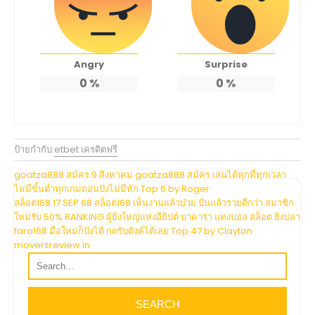
Angry
Surprise
0
%
0
%
ป้ายกำกับ:
etbet เครดิตฟรี
แนะแนว
goatza888 สมัคร 9 สิงหาคม goatza888 สมัคร เล่นได้ทุกที่ทุกเวลา
ไม่มีขั้นต่ำทุกเกมถอนปังไม่มีหัก Top 6 by Roger
เรื่อง
สล็อต168 17 SEP 68 สล็อต168 เห็นงานแล้วป่วย ปั่นแล้วรวยดีกว่า สมาชิก
ใหม่รับ 50% RANKING ผู้ยิ่งใหญ่แห่งอียิปต์ บาคาร่า แทงบอล สล็อต ยิงปลา
faro168 มือใหม่ก็ปังได้ กดรับตังค์ได้เลย Top 47 by Clayton
moversreview.in