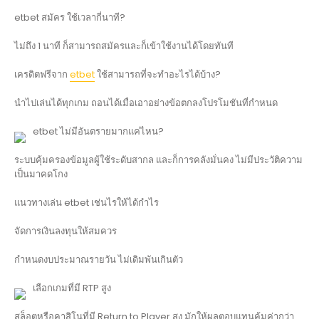
etbet สมัคร ใช้เวลากี่นาที?
ไม่ถึง 1 นาที ก็สามารถสมัครและก็เข้าใช้งานได้โดยทันที
เครดิตฟรีจาก
etbet
ใช้สามารถที่จะทำอะไรได้บ้าง?
นำไปเล่นได้ทุกเกม ถอนได้เมื่อเอาอย่างข้อตกลงโปรโมชันที่กำหนด
etbet ไม่มีอันตรายมากแค่ไหน?
ระบบคุ้มครองข้อมูลผู้ใช้ระดับสากล และก็การคลังมั่นคง ไม่มีประวัติความ
เป็นมาคดโกง
แนวทางเล่น etbet เช่นไรให้ได้กำไร
จัดการเงินลงทุนให้สมควร
กำหนดงบประมาณรายวัน ไม่เดิมพันเกินตัว
เลือกเกมที่มี RTP สูง
สล็อตหรือคาสิโนที่มี Return to Player สูง มักให้ผลตอบแทนคุ้มค่ากว่า