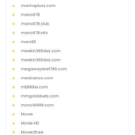
marinapluss.com
mario678
mario678.club
mario678.info
mars95
meekin365day.com
meekin365day.com
megawaysbet789.com
mexicanoo.com
mfj889xx.com
mmgoldsbets.com
mono16888.com
Movie
Movie HD
Movie2free