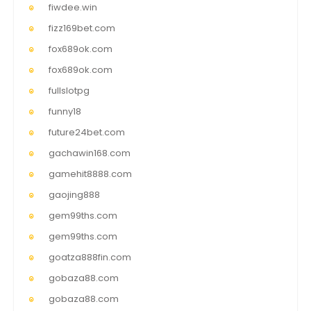
fiwdee.win
fizz169bet.com
fox689ok.com
fox689ok.com
fullslotpg
funny18
future24bet.com
gachawin168.com
gamehit8888.com
gaojing888
gem99ths.com
gem99ths.com
goatza888fin.com
gobaza88.com
gobaza88.com