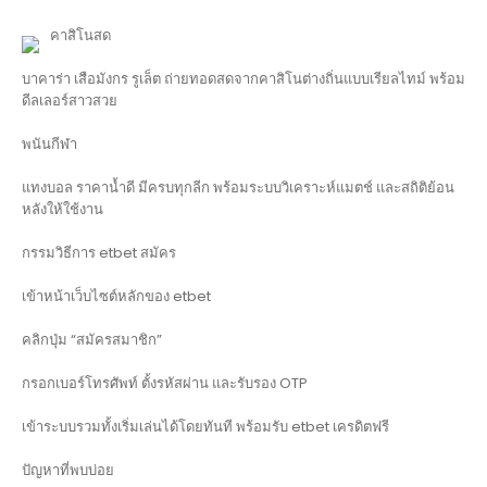
คาสิโนสด
บาคาร่า เสือมังกร รูเล็ต ถ่ายทอดสดจากคาสิโนต่างถิ่นแบบเรียลไทม์ พร้อม
ดีลเลอร์สาวสวย
พนันกีฬา
แทงบอล ราคาน้ำดี มีครบทุกลีก พร้อมระบบวิเคราะห์แมตช์ และสถิติย้อน
หลังให้ใช้งาน
กรรมวิธีการ etbet สมัคร
เข้าหน้าเว็บไซต์หลักของ etbet
คลิกปุ่ม “สมัครสมาชิก”
กรอกเบอร์โทรศัพท์ ตั้งรหัสผ่าน และรับรอง OTP
เข้าระบบรวมทั้งเริ่มเล่นได้โดยทันที พร้อมรับ etbet เครดิตฟรี
ปัญหาที่พบบ่อย