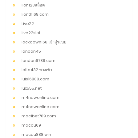
lion123สล็อต
lionth168.com
Live22
live22slot
lockdown168 เข้าสู่ระบบ
london45
london6789.com
lotto432 ทางเข้า
luis16888.com
lux555.net
m4newonline.com
m4newonline.com
mac1bet789.com
macau69
macau888.win