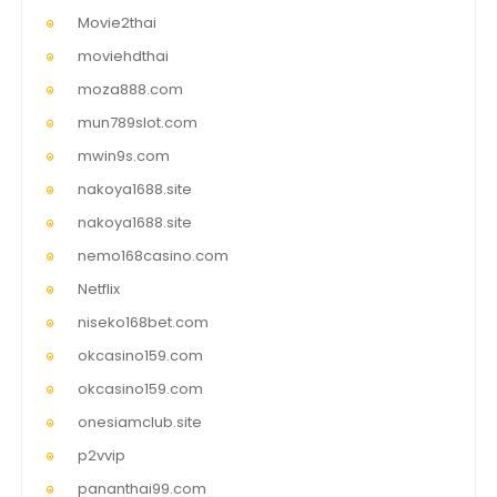
Movie2thai
moviehdthai
moza888.com
mun789slot.com
mwin9s.com
nakoya1688.site
nakoya1688.site
nemo168casino.com
Netflix
niseko168bet.com
okcasino159.com
okcasino159.com
onesiamclub.site
p2vvip
pananthai99.com