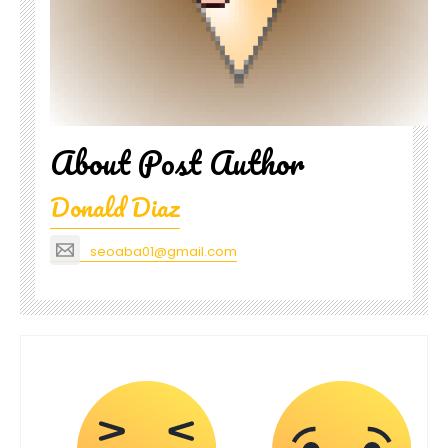
About Post Author
Donald Diaz
seoaba01@gmail.com