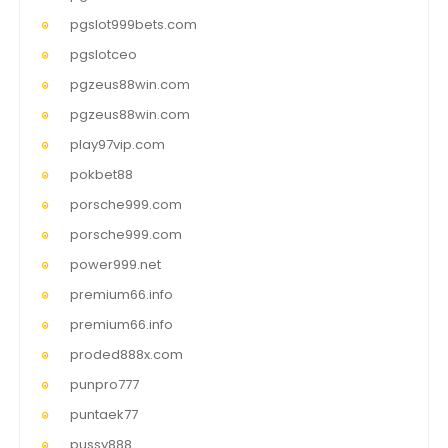
pgslot999bets.com
pgslotceo
pgzeus88win.com
pgzeus88win.com
play97vip.com
pokbet88
porsche999.com
porsche999.com
power999.net
premium66.info
premium66.info
proded888x.com
punpro777
puntaek77
pussy888