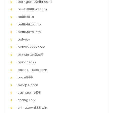
bar4game24hr.com
baslot168bet.com
betflixtikto
betflixtikto.info
betflixtikto.info
betway
betwin6666.com
bkkwin เครดิตฟรี
bonanza99
boonlert1688.com
brazil999
bwvip4.com
cashgame168
chang7777
chinatown888.win