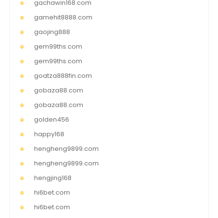
gachawin168.com
gamehit8888.com
gaojing888
gem99ths.com
gem99ths.com
goatza888fin.com
gobaza88.com
gobaza88.com
golden456
happy168
hengheng9899.com
hengheng9899.com
hengjing168
hi6bet.com
hi6bet.com