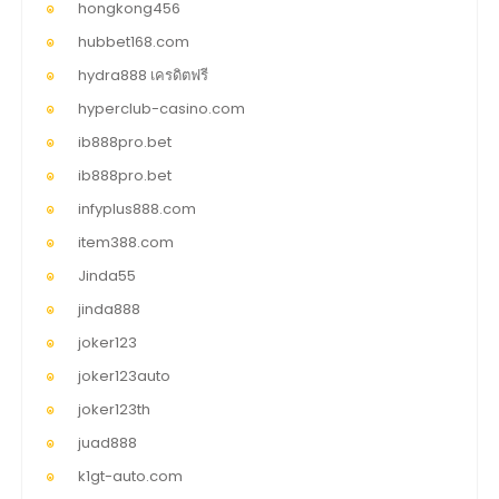
hongkong456
hubbet168.com
hydra888 เครดิตฟรี
hyperclub-casino.com
ib888pro.bet
ib888pro.bet
infyplus888.com
item388.com
Jinda55
jinda888
joker123
joker123auto
joker123th
juad888
k1gt-auto.com