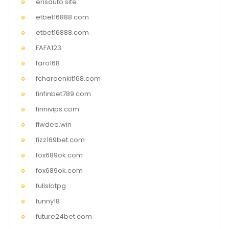
erisauto.site
etbet16888.com
etbet16888.com
FAFA123
faro168
fcharoenkit168.com
finfinbet789.com
finnivips.com
fiwdee.win
fizz169bet.com
fox689ok.com
fox689ok.com
fullslotpg
funny18
future24bet.com