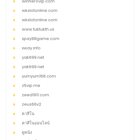
winherovip.com
wkslotonline.com
wkslotonline.com
www.tuktukth.us
xpay88game.com
xway.info
yak699.net
yak699.net
yumyum168.com
z5vip.me
zeed1911.com
zeus66v2
คาสิโน
คาสิโนออนไลน์
ดูหนัง