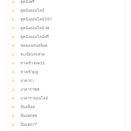
ดูหนังฟรี
ดูหนังออนไลน์
ดูหนังออนไลน์ 037
ดูหนังออนไลน์ 4k
ดูหนังออนไลน์ฟรี
ทดลองเล่นสล็อต
ทะเบียนรถสวย
ทางเข้า live22
ทางเข้าpg
บาคาร่า
บาคาร่า168
บาคาร่าออนไลน์
ปั่นสล็อต
ปั่นแตก66
ปั่นแตก77