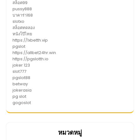
สล็อต99
pussy888
บาคาร่า168
slotxo
สล็อตทดลอง
หนังโป๊ไทย
https://1xbetth.vip
pgslot
https://allbet24hr.win
https://pgslotth.io
joker 123
slot777
pgslot88
betway
jokerasia
pg slot
gogoslot
หมวดหมู่