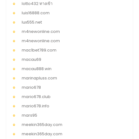
lotto432 ทางเข้า
luis16888.com
lux555.net
m4newonline.com
m4newonline.com
mac1bet789.com
macau69
macau888.win
marinapluss.com
mario678
mario678.club
mario678.info
mars95
meekin365day.com
meekin365day.com