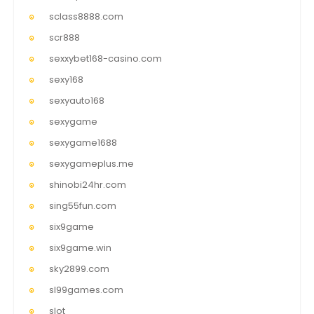
sclass8888.com
scr888
sexxybet168-casino.com
sexy168
sexyauto168
sexygame
sexygame1688
sexygameplus.me
shinobi24hr.com
sing55fun.com
six9game
six9game.win
sky2899.com
sl99games.com
slot