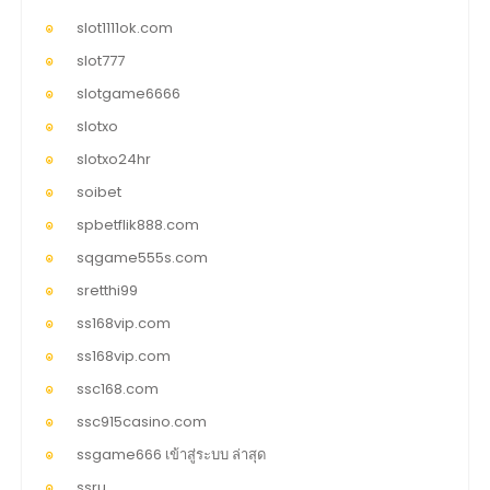
slot1111ok.com
slot777
slotgame6666
slotxo
slotxo24hr
soibet
spbetflik888.com
sqgame555s.com
sretthi99
ss168vip.com
ss168vip.com
ssc168.com
ssc915casino.com
ssgame666 เข้าสู่ระบบ ล่าสุด
ssru