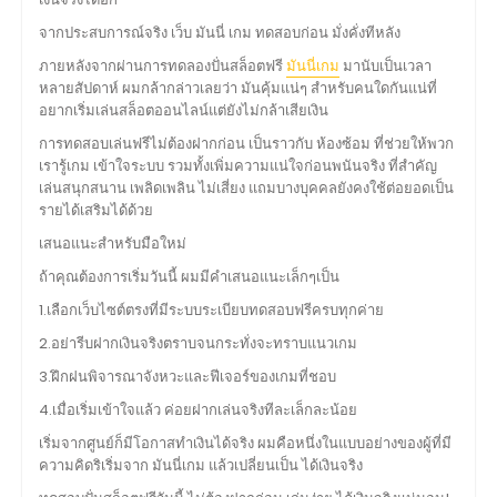
จากประสบการณ์จริง เว็บ มันนี่ เกม ทดสอบก่อน มั่งคั่งทีหลัง
ภายหลังจากผ่านการทดลองปั่นสล็อตฟรี
มันนี่เกม
มานับเป็นเวลา
หลายสัปดาห์ ผมกล้ากล่าวเลยว่า มันคุ้มแน่ๆ สำหรับคนใดกันแน่ที่
อยากเริ่มเล่นสล็อตออนไลน์แต่ยังไม่กล้าเสียเงิน
การทดสอบเล่นฟรีไม่ต้องฝากก่อน เป็นราวกับ ห้องซ้อม ที่ช่วยให้พวก
เรารู้เกม เข้าใจระบบ รวมทั้งเพิ่มความแน่ใจก่อนพนันจริง ที่สำคัญ
เล่นสนุกสนาน เพลิดเพลิน ไม่เสี่ยง แถมบางบุคคลยังคงใช้ต่อยอดเป็น
รายได้เสริมได้ด้วย
เสนอแนะสำหรับมือใหม่
ถ้าคุณต้องการเริ่มวันนี้ ผมมีคำเสนอแนะเล็กๆเป็น
1.เลือกเว็บไซต์ตรงที่มีระบบระเบียบทดสอบฟรีครบทุกค่าย
2.อย่ารีบฝากเงินจริงตราบจนกระทั่งจะทราบแนวเกม
3.ฝึกฝนพิจารณาจังหวะและฟีเจอร์ของเกมที่ชอบ
4.เมื่อเริ่มเข้าใจแล้ว ค่อยฝากเล่นจริงทีละเล็กละน้อย
เริ่มจากศูนย์ก็มีโอกาสทำเงินได้จริง ผมคือหนึ่งในแบบอย่างของผู้ที่มี
ความคิดริเริ่มจาก มันนี่เกม แล้วเปลี่ยนเป็น ได้เงินจริง