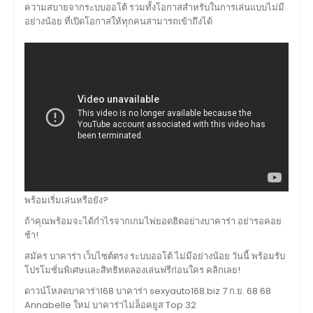
ความสบายจากระบบออโต้ รวมทั้งโอกาสสำหรับในการเล่นแบบไม่มี
อย่างน้อย ที่เปิดโอกาสให้ทุกคนสามารถเข้าถึงได้
พร้อมเริ่มเล่นหรือยัง?
ถ้าคุณพร้อมจะได้กำไรจากเกมไพ่ยอดฮิตอย่างบาคาร่า อย่ารอคอย
ช้า!
สมัคร บาคาร่า เว็บไซต์ตรง ระบบออโต้ ไม่มีอย่างน้อย วันนี้ พร้อมรับ
โปรโมชั่นพิเศษและสิทธิทดลองเล่นฟรีก่อนใคร คลิกเลย!
ดาวน์โหลดบาคาร่า168 บาคาร่า sexyauto168.biz 7 ก.ย. 68 68
Annabelle ใหม่ บาคาร่าไม่ล็อคยูส Top 32