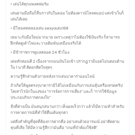
• เล่นได้ทุกแพลตฟอร์ม
เล่นผ่านมือถือก็ลื่นราวกับในคอม ไม่ต้องดาวน์โหลดแอป แค่เข้าเว็บก็
เล่นได้เลย
• มีโหมดทดลองเล่น sexyauto168
เหมาะกับมือใหม่มากมาย เพราะเหตุว่าไม่ต้องใช้เงินจริง ก็สามารถ
ฝึกหัดดูเค้าไพ่และวางเดิมพันเหมือนจริงได้
• มีข้าราชการดูแลตลอด 24 ชั่วโมง
เคยทักตอนตี 2 เนื่องจากถอนเงินไม่เข้า ปรากฏว่ามีแอดไม่นตอบด้าน
ใน 1 นาที ติดอกติดใจสุดๆ
ความรู้สึกส่วนตัวภายหลังจากเล่นบาคาร่าออนไลน์
ถ้าเกิดให้พูดตรงๆบาคาร่ามิได้ไม่เหมือนกับการเล่นหุ้นหรือเทรดคริป
โตเท่าไรนักในแง่ของ “การจัดการการเสี่ยง” และก็ “การใช้ข้อมูล
ประกอบกิจการตกลงใจ”
สิ่งที่ต่างเป็น มันสนุกสนานกว่า เห็นผลเร็วกว่า แล้วก็มีความท้าสำหรับ
การคาดการณ์ที่ทำให้ตื่นเต้นทุกตา
แต่สิ่งสำคัญที่สุดที่ต้องการฝากคือ อย่าเล่นด้วยอารมณ์ อย่าติดตาม
ทุนที่เสีย ให้มีความรู้สึกว่ามันคือ “เกมที่จำต้องใช้สติ”