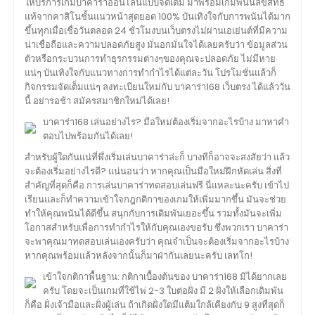
ให้บริการเกมบาคาร่าออนไลน์แบบจัดเต็ม มาพร้อมเกมพนันลิขสิทธิ์
แท้จากคาสิโนชั้นแนวหน้าสุดยอด 100% บันเทิงใจกับการพนันได้มาก
ขึ้นทุกเมื่อเชื่อวันตลอด 24 ชั่วโมงบนเว็บตรงไม่ผ่านเอเย่นต์ที่มีความ
น่าเชื่อถือและความปลอดภัยสูง มั่นอกมั่นใจได้เลยครับว่า ข้อมูลส่วน
ตัวหรือกระบวนการทำธุรกรรมต่างๆของคุณจะปลอดภัย ไม่มีหาย
แน่ๆ บันเทิงใจกับแนวทางการทำกำไรได้แต่ละวัน โปรโมชั่นแล้วก็
กิจกรรมจัดเต็มแน่ๆ ลงทะเบียนใหม่กับ บาคาร่า168 เว็บตรง ได้แล้ววัน
นี้ อย่ารอช้า สมัครสมาชิกใหม่ได้เลย!
บาคาร่า168 เล่นอย่างไร? มือใหม่ต้องเริ่มจากอะไรบ้าง มาหาคำ
ตอบไปพร้อมกันได้เลย!
สำหรับผู้ใดกันแน่ที่พึ่งเริ่มเล่นบาคาร่าล่ะก็ บางทีก็อาจจะสงสัยว่า แล้ว
จะต้องเริ่มอย่างไรดี? แน่นอนว่า หากคุณเป็นมือใหม่ฝึกหัดเล่น สิ่งที่
สำคัญที่สุดก็คือ การเล่นบาคาร่าทดสอบเล่นฟรี นี่แหละนะครับ เข้าไป
เรียนและก็ทำความเข้าใจกฎกติกาของเกมให้เพิ่มมากขึ้น มันจะช่วย
ทำให้คุณพนันได้ดีขึ้น สนุกกับการเดิมพันเยอะขึ้น รวมทั้งมันจะเพิ่ม
โอกาสสำหรับเพื่อการทำกำไรให้กับคุณเองขอรับ ซึ่งพวกเรา บาคาร่า
จะพาคุณมาทดสอบเล่นเองครับว่า คุณจำเป็นจะต้องเริ่มจากอะไรบ้าง
หากคุณพร้อมแล้วหลังจากนั้นก็มาฝ่ากันเลยนะครับ เลทโก!
เข้าใจกติกาพื้นฐาน: กติกาเบื้องต้นของ บาคาร่า168 มิได้ยากเลย
ครับ โดยจะเป็นเกมที่ใช้ไพ่ 2-3 ใบต่อฝั่ง มี 2 ฝั่งให้เลือกเดิมพัน
ก็คือ ฝั่งเจ้ามือและฝั่งผู้เล่น ถ้าเกิดฝั่งใดมีแต้มใกล้เคียงกับ 9 สูงที่สุดก็