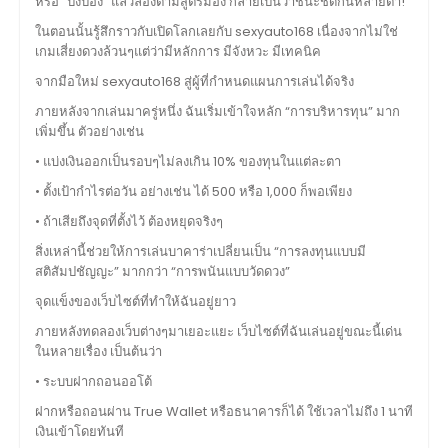
หรือ “ปิงปอง” แล้วลองตามสูตรมอง กลายเป็นว่าชนะชิดกันหลายตา!
ในตอนนั้นรู้สึกราวกับเปิดโลกเลยกับ sexyauto168 เนื่องจากไม่ใช่
เกมเสี่ยงดวงล้วนๆแต่ว่ามีหลักการ มีจังหวะ มีเทคนิค
จากมือใหม่ sexyauto168 สู่ผู้ที่กำหนดแผนการเล่นได้จริง
ภายหลังจากเล่นมาครู่หนึ่ง ฉันเริ่มเข้าใจหลัก “การบริหารทุน” มาก
เพิ่มขึ้น ตัวอย่างเช่น
• แบ่งเงินออกเป็นรอบๆไม่ลงเกิน 10% ของทุนในแต่ละตา
• ตั้งเป้ากำไรต่อวัน อย่างเช่น ได้ 500 หรือ 1,000 ก็พอเพียง
• ถ้าเสียถึงจุดที่ตั้งไว้ ต้องหยุดจริงๆ
สิ่งเหล่านี้ช่วยให้การเล่นบาคาร่าเปลี่ยนเป็น “การลงทุนแบบมี
สติสัมปชัญญะ” มากกว่า “การพนันแบบวัดดวง”
จุดแข็งของเว็บไซต์ที่ทำให้ฉันอยู่ยาว
ภายหลังทดลองเว็บต่างๆมาเยอะแยะ เว็บไซต์ที่ฉันเล่นอยู่ขณะนี้เด่น
ในหลายเรื่อง เป็นต้นว่า
• ระบบฝากถอนออโต้
ฝากหรือถอนผ่าน True Wallet หรือธนาคารก็ได้ ใช้เวลาไม่ถึง 1 นาที
เงินเข้าโดยทันที