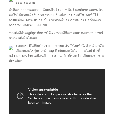
ออนไลน์ ครบ
จำต้องบอกก่อนเลยว่า… ฉันเองไม่ใช่สายพนันตั้งแต่ทีแรก แม้กระนั้น
พอใช้ได้มาสัมผัสกับ บาคาร่า168 ก็เหมือนเจอเกมที่ใช่ เกมที่มิได้
อาศัยเพียงแค่ดวง แม้กระนั้นยังจำต้องใช้สติ การสังเกต แล้วก็จังหวะ
การลงพนันอย่างมีแบบแผน
รวมทั้งที่สำคัญที่สุด คือการได้เจอ “เว็บที่ดีจัง” มันแปลงประสบการณ์
การเล่นทั้งสิ้นไปเลย
ระยะแรกที่ได้ยินคำว่า บาคาร่า168 ฉันยังไม่เข้าใจด้วยซ้ำว่ามัน
เป็นเกมอะไร รู้แค่ว่ามีคนพูดถึงกันเยอะในโลกออนไลน์ บ้างก็
กล่าวว่า “เล่นง่าย เหมือนป๊อกกระดอน” บ้างก็บอกว่า “เป็นเกมของคน
มีเทคนิค”