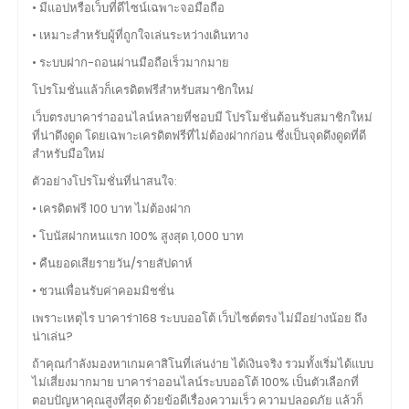
• มีแอปหรือเว็บที่ดีไซน์เฉพาะจอมือถือ
• เหมาะสำหรับผู้ที่ถูกใจเล่นระหว่างเดินทาง
• ระบบฝาก-ถอนผ่านมือถือเร็วมากมาย
โปรโมชั่นแล้วก็เครดิตฟรีสำหรับสมาชิกใหม่
เว็บตรงบาคาร่าออนไลน์หลายที่ชอบมี โปรโมชั่นต้อนรับสมาชิกใหม่
ที่น่าดึงดูด โดยเฉพาะเครดิตฟรีที่ไม่ต้องฝากก่อน ซึ่งเป็นจุดดึงดูดที่ดี
สำหรับมือใหม่
ตัวอย่างโปรโมชั่นที่น่าสนใจ:
• เครดิตฟรี 100 บาท ไม่ต้องฝาก
• โบนัสฝากหนแรก 100% สูงสุด 1,000 บาท
• คืนยอดเสียรายวัน/รายสัปดาห์
• ชวนเพื่อนรับค่าคอมมิชชั่น
เพราะเหตุไร บาคาร่า168 ระบบออโต้ เว็บไซต์ตรง ไม่มีอย่างน้อย ถึง
น่าเล่น?
ถ้าคุณกำลังมองหาเกมคาสิโนที่เล่นง่าย ได้เงินจริง รวมทั้งเริ่มได้แบบ
ไม่เสี่ยงมากมาย บาคาร่าออนไลน์ระบบออโต้ 100% เป็นตัวเลือกที่
ตอบปัญหาคุณสูงที่สุด ด้วยข้อดีเรื่องความเร็ว ความปลอดภัย แล้วก็