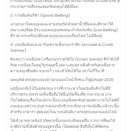
การเลือกขณะโบนัสไทม์มาประยุกต์ร่วมกับการเล่นคาสิโนสด ยิ่งช่วย
กระจายการเสี่ยงของพอร์ตลงทุนได้ดีเยี่ยม
3. การเดิมพันกีฬา (Sports Betting)
เอาอกเอาใจคอบอลและสายสปอร์ต ด้วยค่าน้ำที่นิ่งและตีราคาให้
เหมาะสมที่สุด มีระบบแทงบอลสดขณะกำลังแข่งขัน (Live Betting)
ที่ราคากระพริบเปลี่ยนตามรูปเกมแบบเรียลไทม์ ไม่มีดีเลย์
4. เกมเดิมพันแนวอาร์เคดรวมทั้งเกมกราฟิก (Arcade & Crash
Games)
ดังเช่นว่า เกมยิงปลา หรือเกมจรวดวัดใจ (Crash Game) ที่กำลังได้
รับความนิยมในหมู่วัยรุ่นยุคนี้ เหมาะสมอย่างยิ่งสำหรับคนที่อยาก
ความสนุกตื่นเต้น จบเกมไว และทำเงินได้ในเวลาไม่กี่วินาที
sexy168 ครบทุกแบบอย่างเกมออนไลน์ ถึงชนะใจผู้เล่นยุค 2026
แม้ย้อนกลับไปในสมัยก่อน การที่เราจะหาเว็บพนันดีๆสักเว็บที่มี
บริการครบวงจรรวมทั้งเชื่อถือได้นั้นเกิดเรื่องที่ยากมากมาย บาง
เว็บไซต์เด่นเรื่องไพ่แม้กระนั้นระบบสล็อตกลับห่วยแตก บางเว็บไซต์มี
เกมเยอะแต่ว่าระบบฝากถอนกลับช้ากระทั่งน่าอารมณ์เสีย แม้กระนั้น
สำหรับ บาคาร่า สุดยอดเว็บมาแรงอันดับ 1 ครบทุกแบบเกมออนไลน์
ได้เข้ามาทลายข้อจำกัดพวกนั้นจนกระทั่งหมดสิ้น จากการที่ผมได้
อาศัยรวมทั้งฝังตัวเล่นอยู่ตรงนี้มาโดยตลอด สิ่งที่เห็นได้ชัดเจน