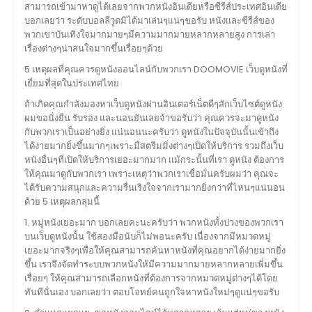
สามารถเข้ามาหาดูได้เลยจากพวกหนังอินเดียหรือซีรีส์ประเทศอินเดีย
บอกเลยว่า ระดับบอลลีวูดมิได้มาเล่นๆแน่ๆขอรับ หนังและซีรีส์ของ
พวกเขาบันเทิงใจมากมายๆมีความมากมายหลากหลายสูง การเล่า
เรื่องต่างๆน่าสนใจมากขึ้นเรื่อยๆด้วย
5 เหตุผลที่คุณควรดูหนังออนไลน์กับพวกเรา DOOMOVIE เว็บดูหนังที่
เยี่ยมที่สุดในประเทศไทย
ถ้าเกิดคุณกำลังมองหาเว็บดูหนังผ่านอินเตอร์เน็ตดีๆสักเว็บไซต์ดูหนัง
ผมขอนั่งยืน รับรอง และนอนยันเลยจ้าขอรับว่า คุณควรจะมาดูหนัง
กับพวกเราเป็นอย่างยิ่ง แน่นอนนะครับว่า ดูหนังในปัจจุบันนั้นเข้าถึง
ได้ง่ายมากยิ่งขึ้นมากๆเพราะมีสตรีมมิ่งต่างๆเปิดให้บริการ รวมถึงเว็บ
หนังอื่นๆที่เปิดให้บริการเยอะมากมาก แม้กระนั้นที่เรา ดูหนัง ต้องการ
ให้คุณมาดูกับพวกเรา เพราะเหตุว่าพวกเราเชื่อมั่นครับผมว่า คุณจะ
ได้รับความสนุกและความรื่นเริงใจจากเรามากยิ่งกว่าที่ไหนๆแน่นอน
ด้วย 5 เหตุผลกลุ่มนี้
1. หมู่หนังเยอะมาก บอกเลยคะนะครับว่า พวกหนังทั้งปวงของพวกเรา
บนเว็บดูหนังนั้น ใช้สองมือนับก็ไม่พอนะครับ เนื่องจากมีหมวดหมู่
เยอะมากจริงๆเพื่อให้คุณสามารถค้นหาหนังที่คุณอยากได้ง่ายมากยิ่ง
ขึ้น เราจึงจัดทำระบบพวกหนังให้มีความมากมายหลากหลายเพิ่มขึ้น
เรื่อยๆ ให้คุณสามารถเลือกหนังที่ต้องการจากหมวดหมู่ต่างๆได้โดย
ทันทีนั่นเอง บอกเลยว่า ตอบโจทย์คนถูกใจหาหนังใหม่ๆดูแน่ๆขอรับ