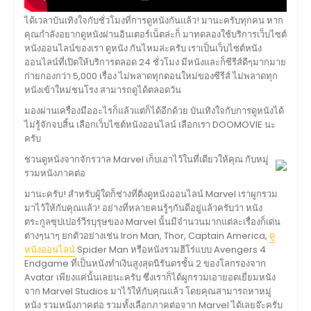
ได้เวลาบันเทิงใจกับชั่วโมงที่การดูหนังกันแล้ว! มานะครับทุกคน หาก
คุณกำลังอยากดูหนังผ่านอินเตอร์เน็ตล่ะก็ มาทดลองใช้บริการเว็บไซต์
หนังออนไลน์ของเรา ดูหนัง กันไหมล่ะครับ เราเป็นเว็บไซต์หนัง
ออนไลน์ที่เปิดให้บริการตลอด 24 ชั่วโมง มีหนังและก็ซีรีส์ดีๆมากมาย
ก่ายกองกว่า 5,000 เรื่อง ไม่พลาดทุกตอนใหม่ของซีรีส์ ไม่พลาดทุก
หนังเข้าใหม่ชนโรง สามารถดูได้ตลอดวัน
มองผ่านเครื่องมืออะไรก็แล้วแต่ก็ได้อีกด้วย บันเทิงใจกับการดูหนังได้
ไม่รู้จักจบสิ้น เลือกเว็บไซต์หนังออนไลน์ เลือกเรา DOOMOVIE นะ
ครับ
ชวนดูหนังจากจักรวาล Marvel เก็บเอาไว้ในที่เดียวให้คุณ กับหมู่
รวมหนังภาคต่อ
มานะครับ! สำหรับผู้ใดก็ช่างที่ติ่งดูหนังออนไลน์ Marvel เราผูกรวม
มาไว้ให้กับคุณแล้ว! อย่างที่หลายคนรู้ๆกันดีอยู่แล้วครับว่า หนัง
ตระกูลซุปเปอร์วีรบุรุษของ Marvel นั้นมีจำนวนมากแต่ละเรื่องก็เด่น
ต่างๆนาๆ ยกตัวอย่างเช่น Iron Man, Thor, Captain America,
ดู
หนังออนไลน์
Spider Man หรือหนังรวมฮีโร่แบบ Avengers 4
Endgame ที่เป็นหนังทำเงินสูงสุดนิรันดรชั้น 2 ของโลกรองจาก
Avatar เพียงแค่นั้นเลยนะครับ ซึ่งเราก็ได้ผูกรวมเอายอดเยี่ยมหนัง
จาก Marvel Studios มาไว้ให้กับคุณแล้ว โดยคุณสามารถหาหมู่
หนัง รวมหนังภาคต่อ รวมทั้งเลือกภาคต่อจาก Marvel ได้เลยจ๊ะครับ