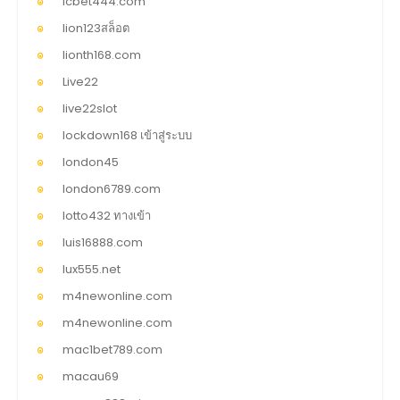
lcbet444.com
lion123สล็อต
lionth168.com
Live22
live22slot
lockdown168 เข้าสู่ระบบ
london45
london6789.com
lotto432 ทางเข้า
luis16888.com
lux555.net
m4newonline.com
m4newonline.com
mac1bet789.com
macau69