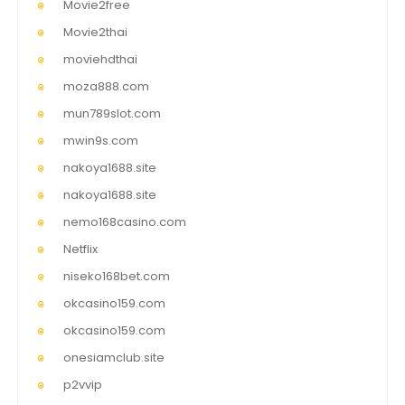
Movie2free
Movie2thai
moviehdthai
moza888.com
mun789slot.com
mwin9s.com
nakoya1688.site
nakoya1688.site
nemo168casino.com
Netflix
niseko168bet.com
okcasino159.com
okcasino159.com
onesiamclub.site
p2vvip