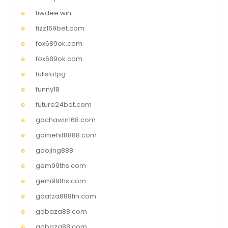
fiwdee.win
fizz169bet.com
fox689ok.com
fox689ok.com
fullslotpg
funny18
future24bet.com
gachawin168.com
gamehit8888.com
gaojing888
gem99ths.com
gem99ths.com
goatza888fin.com
gobaza88.com
gobaza88.com