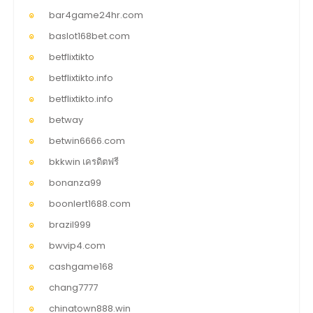
bar4game24hr.com
baslot168bet.com
betflixtikto
betflixtikto.info
betflixtikto.info
betway
betwin6666.com
bkkwin เครดิตฟรี
bonanza99
boonlert1688.com
brazil999
bwvip4.com
cashgame168
chang7777
chinatown888.win