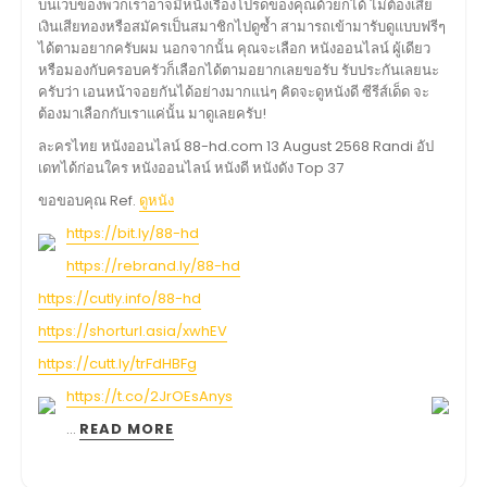
บนเว็บของพวกเราอาจมีหนังเรื่องโปรดของคุณด้วยก็ได้ ไม่ต้องเสีย
เงินเสียทองหรือสมัครเป็นสมาชิกไปดูซ้ำ สามารถเข้ามารับดูแบบฟรีๆ
ได้ตามอยากครับผม นอกจากนั้น คุณจะเลือก หนังออนไลน์ ผู้เดียว
หรือมองกับครอบครัวก็เลือกได้ตามอยากเลยขอรับ รับประกันเลยนะ
ครับว่า เอนหน้าจอยกันได้อย่างมากแน่ๆ คิดจะดูหนังดี ซีรีส์เด็ด จะ
ต้องมาเลือกกับเราแค่นั้น มาดูเลยครับ!
ละครไทย หนังออนไลน์ 88-hd.com 13 August 2568 Randi อัป
เดทได้ก่อนใคร หนังออนไลน์ หนังดี หนังดัง Top 37
ขอขอบคุณ Ref.
ดูหนัง
https://bit.ly/88-hd
https://rebrand.ly/88-hd
https://cutly.info/88-hd
https://shorturl.asia/xwhEV
https://cutt.ly/trFdHBFg
https://t.co/2JrOEsAnys
…
READ MORE