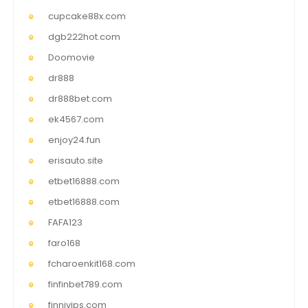
cupcake88x.com
dgb222hot.com
Doomovie
dr888
dr888bet.com
ek4567.com
enjoy24.fun
erisauto.site
etbet16888.com
etbet16888.com
FAFA123
faro168
fcharoenkit168.com
finfinbet789.com
finnivips.com