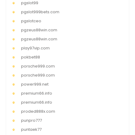
pgslot99
pgslot999bets.com
pgslotceo
pgzeus88win.com
pgzeus88win.com
play97vip.com
pokbet88
porsche999.com
porsche999.com
power999.net
premium66.info
premium66.info
proded888x.com
punpro777
puntaek77