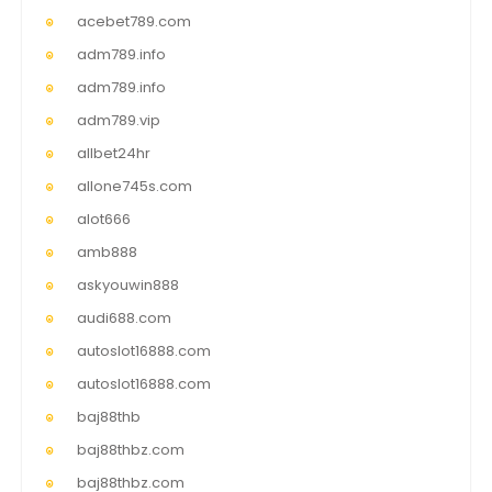
acebet789.com
adm789.info
adm789.info
adm789.vip
allbet24hr
allone745s.com
alot666
amb888
askyouwin888
audi688.com
autoslot16888.com
autoslot16888.com
baj88thb
baj88thbz.com
baj88thbz.com