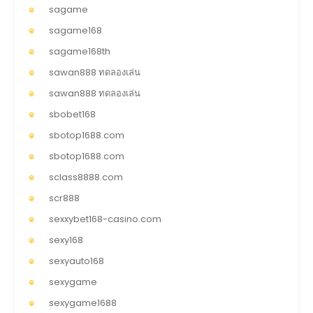
sagame
sagame168
sagame168th
sawan888 ทดลองเล่น
sawan888 ทดลองเล่น
sbobet168
sbotop1688.com
sbotop1688.com
sclass8888.com
scr888
sexxybet168-casino.com
sexy168
sexyauto168
sexygame
sexygame1688