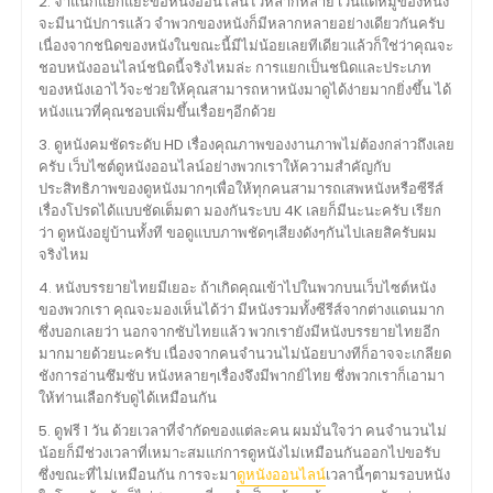
2. จำแนกแยกแยะขอหนังออนไลน์ไว้หลากหลาย เว้นแต่หมู่ของหนัง
จะมีนานัปการแล้ว จำพวกของหนังก็มีหลากหลายอย่างเดียวกันครับ
เนื่องจากชนิดของหนังในขณะนี้มีไม่น้อยเลยทีเดียวแล้วก็ใช่ว่าคุณจะ
ชอบหนังออนไลน์ชนิดนี้จริงไหมล่ะ การแยกเป็นชนิดและประเภท
ของหนังเอาไว้จะช่วยให้คุณสามารถหาหนังมาดูได้ง่ายมากยิ่งขึ้น ได้
หนังแนวที่คุณชอบเพิ่มขึ้นเรื่อยๆอีกด้วย
3. ดูหนังคมชัดระดับ HD เรื่องคุณภาพของงานภาพไม่ต้องกล่าวถึงเลย
ครับ เว็บไซต์ดูหนังออนไลน์อย่างพวกเราให้ความสำคัญกับ
ประสิทธิภาพของดูหนังมากๆเพื่อให้ทุกคนสามารถเสพหนังหรือซีรีส์
เรื่องโปรดได้แบบชัดเต็มตา มองกันระบบ 4K เลยก็มีนะนะครับ เรียก
ว่า ดูหนังอยู่บ้านทั้งที ขอดูแบบภาพชัดๆเสียงดังๆกันไปเลยสิครับผม
จริงไหม
4. หนังบรรยายไทยมีเยอะ ถ้าเกิดคุณเข้าไปในพวกบนเว็บไซต์หนัง
ของพวกเรา คุณจะมองเห็นได้ว่า มีหนังรวมทั้งซีรีส์จากต่างแดนมาก
ซึ่งบอกเลยว่า นอกจากซับไทยแล้ว พวกเรายังมีหนังบรรยายไทยอีก
มากมายด้วยนะครับ เนื่องจากคนจำนวนไม่น้อยบางทีก็อาจจะเกลียด
ชังการอ่านซึมซับ หนังหลายๆเรื่องจึงมีพากย์ไทย ซึ่งพวกเราก็เอามา
ให้ท่านเลือกรับดูได้เหมือนกัน
5. ดูฟรี 1 วัน ด้วยเวลาที่จำกัดของแต่ละคน ผมมั่นใจว่า คนจำนวนไม่
น้อยก็มีช่วงเวลาที่เหมาะสมแก่การดูหนังไม่เหมือนกันออกไปขอรับ
ซึ่งขณะที่ไม่เหมือนกัน การจะมา
ดูหนังออนไลน์
เวลานี้ๆตามรอบหนัง