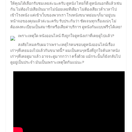
ให้คุณได้เลือกรับชมเลยล่ะนะครับ ดูหนัง ไทยก็ดี ดูหนังนอกดีแล้วเช่น
กัน ไม่ต้องไปเสียเงินมากไม่น้อยเลยทีเดียว ไม่ต้องเสียเวล่ำเวลาไป
เข้าโรงหนัง แค่เข้าเว็บของพวกเรา โรงหนังขนาดย่อมๆก็มาอยู่บน
หน้าจอของคุณแล้วล่ะนะครับ รับประกันว่า ชัดเจนทุกเรื่องแน่ๆ ไม่
ต้องลงทะเบียนเป็นสมาชิกหรือเสียค่าบริการ ดูหนังกันแบบฟรีๆได้เลย!
เพราะเหตุใด หนังออนไลน์ ถึงถูกใจดูหนังเก่าที่เคยดูไปแล้ว?
สงสัยไหมครับผมว่าเพราะเหตุไรคนชอบดูหนังออนไลน์เรื่อง
เก่าๆที่เคยมองไปแล้วกันขนาดนี้? ผมเป็นคนๆหนึ่งที่ถูกใจค้นหาหนัง
เก่าๆที่เคยดูมาแล้ว อาจจะดูมากกว่า 1 ครั้งด้วย แม้กระนั้นก็ยังกลับไป
ดูอยู่เป็นประจำ มันเป็นเพราะเหตุใดกันแน่นะ?