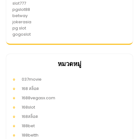
slot777
pgslot88
betway
jokerasia
pg slot
gogoslot
หมวดหมู่
037movie
168 สล็อต
1688vegasx.com
168slot
168สล็อต
188bet
188betth