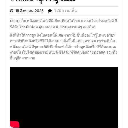
18 สิงหาคม 2025
ไม่มีความเห็น
88HD เว็บ หนังออนไลน์ ที่ดีเยี่ยมที่สุดในไทย ครบเครื่องเรื่องหนังดี ซี
รีส์ดัง โทรทัศน์สด ฟุตบอลสด มาครบวงจรแน่ๆ ลองกัน!
สิ่งที่ทำให้การดูหนังในตอนนี้พิเศษมากเพิ่มขึ้นคืออะไรรู้ไหมขอรับ?
การเข้าถึงหนังหรือซีรีส์ได้ง่ายมากยิ่งขึ้นนี่แหละครับผม เพราะมีเว็บ
หนังออนไลน์ ดีๆแบบ 88HD ที่จะทำให้การรับดูหนังหรือซีรีส์ของคุณ
ง่ายขึ้น เว็บไซต์ของเรามีหนังดี ซีรีส์ดัง ทีวีสด บอลถ่ายทอดสด รวมทั้ง
อื่นๆอีกมากมาย