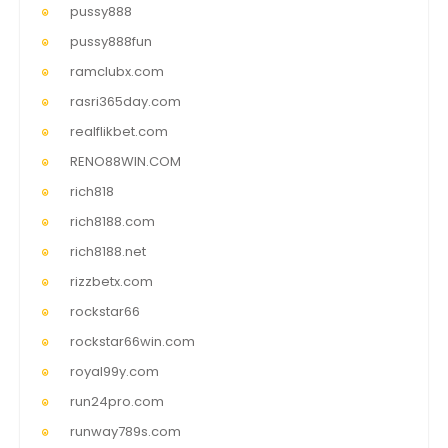
pussy888
pussy888fun
ramclubx.com
rasri365day.com
realflikbet.com
RENO88WIN.COM
rich818
rich8188.com
rich8188.net
rizzbetx.com
rockstar66
rockstar66win.com
royal99y.com
run24pro.com
runway789s.com