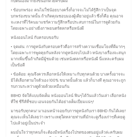
กับตนเองมากยิ่งขึ้นอีกด้วยครับผม
• ข้อบกพร่อง: คนไม่ใช่น้อยบางครั้งก็อาจจะไม่ได้รู้สึกว่าเป็นจุด
บกพร่องขนาดนั้น ถ้าเกิดคุณชอบมองผู้เดียวอยู่แล้ว ซึ่งก็คือ คุณอาจ
จะเหงาที่ไร้คนมาแชร์ความรู้สึกหรือประสบการณ์ในการดูด้วยกัน
โดยเฉพาะอย่างยิ่งภาพยนตร์ตลกหรือหนังผี
หนังออนไลน์ กับครอบขอรับ
• จุดเด่น: การดูหนังกับครอบครัวคือการสร้างความเชื่อมโยงที่ดีมากๆ
โดยเฉพาะการพูดคุยกันหลังจากดูหนังจบไปแล้ว หนังบางเรื่องจะสนุก
มากเพิ่มขึ้นถ้าเกิดมีผู้ชมด้วย เช่นหนังตลกหรือหนังผี นี่แหละครับผม
เป็นข้อดี
• ข้อด้อย: คุณจึงควรเลือกหนังให้เหมาะกับทุกคนด้วย บางครั้งอาจจะ
มิได้เลือกตามใจตัวเอง 100% ขนาดนั้นด้วย แล้วก็บางที คุณอาจจะถูก
รบกวนระหว่างดูด้วยด้วยเหมือนกัน
88HD จัดให้แบบจัดเต็ม หนังออนไลน์ ฟินๆได้วันแล้ววันเล่า เลือกหนัง
ที่ใช่ ซีรีส์ที่ชอบ เอนจอยกันได้อย่างเต็มเปี่ยมแน่ๆ!
มาขอรับทุกคน! มาเอนหน้าจอยกับการดูหนังกับเรา 88HD กันได้เลย!
คุณจะเห็นได้เลยว่า เพราะเหตุใดหลายท่านที่มักจะดูเรื่องเก่าๆที่เคยดู
ไปแล้วอยู่เป็นประจำ
ผมมั่นใจว่าทุกคนก็จะต้องมีหนังเรื่องโปรดของตนอยู่แล้วล่ะครับผม