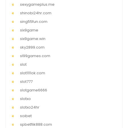
sexygameplus.me
shinobi24hr.com
sing55fun.com
six9game
six9game.win
sky2899.com
sl99games.com
slot
slot1111ok.com
slot777
slotgame6666
slotxo
slotxo24hr
soibet
spbetflik888.com