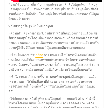
มีงานวิจัยออกมาเกี่ยวกับการดูหนังของคนที่กลับไปดูหนังเก่าที่เคยดู
แล้วอยู่ครับ ซึ่งในแง่ของการศึกษาเรียนรู้นั้น มันก็มีข้อมูลที่น่าเชื่อถือ
รวมทั้งน่าสนใจอีกด้วย โดยเหตุนี้ ในพาร์ทนี้ ผมจะมาเล่ากล่าวให้คุณ
ฟังเองครับผมว่า
ทำไมเราถูกใจ ดูหนัง ไทยเก่าๆกัน
• ความคุ้นเคยทางอารมณ์: ว่ากันว่า หนังที่เคยมองมาก่อนแล้วจะก่อ
ให้เรารู้สึกสุขใจที่ได้ดู เนื่องจากว่าไม่ต้องลุ้นหรือเครียดกับเรื่องราวที่
กำลังมองเลยล่ะนะครับ เนื่องจากว่าพวกเราเคยรอไปก่อนแล้ว มันเป็น
ความรู้สึกไม่มีอันตรายและก็คุ้นเคยแบบที่พวกเราเคยมอง
• เชื่อมโยงความจำ:
สล็อต
การ หนังออนไลน์ เก่าๆที่เคยมองไปแล้ว
บางเรื่องบางครั้งก็อาจจะตรงกับประสบการณ์หรือความทรงจำของ
พวกเราด้วยเช่นกัน อย่างเช่น บางครั้งก็อาจจะเคยดูกับครอบครัว อาจ
จะมีประสบการณ์ร่วมแบบในหนังกับคนรัก อะไรแบบงี้เลยขอรับ
• เข้าใจรายละเอียดมากขึ้น: บางคนเข้ามาดูหนังที่เคยดูมาก่อนแล้ว
เพราะว่าอยากได้เก็บเนื้อหาที่ตัวเองอาจพลาดตอนที่มองหนแรก
พอใช้ได้มาดูซ้ำก็จะเห็นเนื้อหาที่ไม่ได้เห็นในตอนดูครั้งแรกนั่นเอง
ครับ
• ใช้ผ่อนคลาย: หนังที่รู้จักจะก่อให้คุณสามารถมองไปด้วย ทำอันอื่น
ไปด้วยได้เลยครับผม เป็นการดูเพื่อความเครียดลดลงอย่างแท้จริง