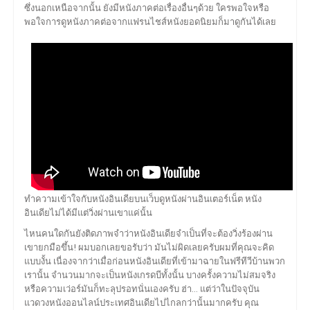
ซึ่งนอกเหนือจากนั้น ยังมีหนังภาคต่อเรื่องอื่นๆด้วย ใครพอใจหรือ
พอใจการดูหนังภาคต่อจากแฟรนไชส์หนังยอดนิยมก็มาดูกันได้เลย
ทำความเข้าใจกับหนังอินเดียบนเว็บดูหนังผ่านอินเตอร์เน็ต หนัง
อินเดียไม่ได้มีแต่วิ่งผ่านเขาแค่นั้น
ไหนคนใดกันยังติดภาพจำว่าหนังอินเดียจำเป็นที่จะต้องวิ่งร้องผ่าน
เขายกมือขึ้น! ผมบอกเลยขอรับว่า มันไม่ผิดเลยครับผมที่คุณจะคิด
แบบงั้น เนื่องจากว่าเมื่อก่อนหนังอินเดียที่เข้ามาฉายในฟรีทีวีบ้านพวก
เรานั้น จำนวนมากจะเป็นหนังเกรดบีทั้งนั้น บางครั้งความไม่สมจริง
หรือความเว่อร์มันก็ทะลุปรอทนั่นเองครับ ฮ่า… แต่ว่าในปัจจุบัน
แวดวงหนังออนไลน์ประเทศอินเดียไปไกลกว่านั้นมากครับ คุณ