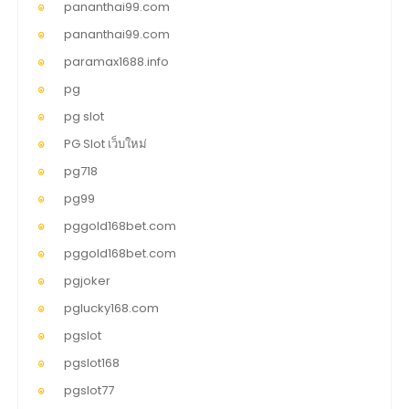
pananthai99.com
pananthai99.com
paramax1688.info
pg
pg slot
PG Slot เว็บใหม่
pg718
pg99
pggold168bet.com
pggold168bet.com
pgjoker
pglucky168.com
pgslot
pgslot168
pgslot77