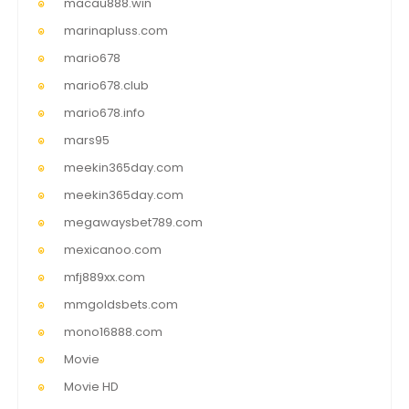
macau888.win
marinapluss.com
mario678
mario678.club
mario678.info
mars95
meekin365day.com
meekin365day.com
megawaysbet789.com
mexicanoo.com
mfj889xx.com
mmgoldsbets.com
mono16888.com
Movie
Movie HD