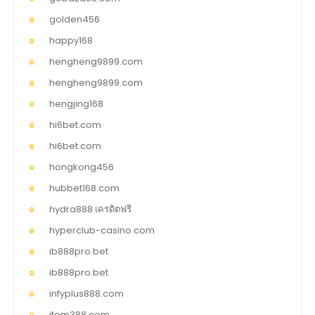
golden456
happy168
hengheng9899.com
hengheng9899.com
hengjing168
hi6bet.com
hi6bet.com
hongkong456
hubbet168.com
hydra888 เครดิตฟรี
hyperclub-casino.com
ib888pro.bet
ib888pro.bet
infyplus888.com
item388.com