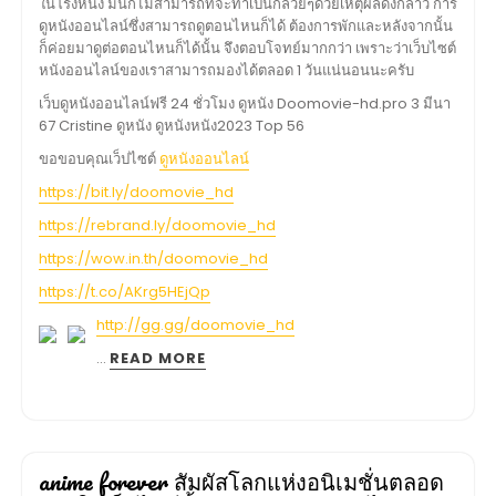
ในโรงหนัง มันก็ไม่สามารถที่จะทำเป็นกล้วยๆด้วยเหตุผลดังกล่าว การ
ดูหนังออนไลน์ซึ่งสามารถดูตอนไหนก็ได้ ต้องการพักและหลังจากนั้น
ก็ค่อยมาดูต่อตอนไหนก็ได้นั้น จึงตอบโจทย์มากกว่า เพราะว่าเว็บไซต์
หนังออนไลน์ของเราสามารถมองได้ตลอด 1 วันแน่นอนนะครับ
เว็บดูหนังออนไลน์ฟรี 24 ชั่วโมง ดูหนัง Doomovie-hd.pro 3 มีนา
67 Cristine ดูหนัง ดูหนังหนัง2023 Top 56
ขอขอบคุณเว็ปไซต์
ดูหนังออนไลน์
https://bit.ly/doomovie_hd
https://rebrand.ly/doomovie_hd
https://wow.in.th/doomovie_hd
https://t.co/AKrg5HEjQp
http://gg.gg/doomovie_hd
…
READ MORE
anime forever สัมผัสโลกแห่งอนิเมชั่นตลอด