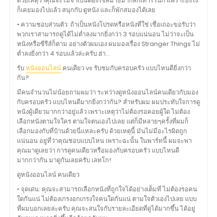
ด้วยเหตุว่าคุณจะไม่จำเป็นต้องใช้สมาธิมากสักเท่าไรนัก แพราะยังไง
ก็เคยมองไปแล้ว สนุกกับ ดูหนัง และก็พักสมองได้เลย
• ความชอบส่วนตัว: ถ้าเป็นหนังโปรดหรือหนังที่ใช่ เชื่อเถอะขอรับว่า
พวกเราสามารถดูได้ไม่ต่ำลงมากยิ่งกว่า 3 รอบแน่นอน ไม่ว่าจะเป็น
หนังหรือซีรีส์ก็ตาม อย่างตัวผมเอง ผมมองเรื่อง Stranger Things ไม่
ต่ำลงยิ่งกว่า 4 รอบแล้วล่ะครับ ฮ่า…
รับ
หนังออนไลน์
คนเดียว vs รับชมกับครอบครัว แบบไหนดียิ่งกว่า
กัน?
มีคนจำนวนไม่น้อยถามผมว่า ระหว่างดูหนังออนไลน์คนเดียวกับมอง
กับครอบครัว แบบไหนดีมากยิ่งกว่ากัน? สำหรับผม ผมประทับใจการดู
หนังผู้เดียวมากกว่าอยู่แล้ว เพราะเหตุว่าไม่ต้องรอคอยผู้ใด ไม่ต้อง
เลือกหนังตามใจใคร ตามใจตนเองไปเลย แต่ก็มีหลายๆครั้งที่ผมก็
เลือกมองกับที่บ้านด้วยนี่แหละครับ ด้วยเหตุนี้ มันไม่มีอะไรผิดถูก
แน่นอน อยู่ที่ว่าคุณชอบแบบไหน เพราะฉะนั้น ในพาร์ทนี้ ผมจะพา
คุณมาดูเลยว่า การดูคนเดียวหรือมองกับครอบครัว แบบไหนดี
มากกว่ากัน มาดูกันเลยครับ เลทโก!
ดูหนังออนไลน์ คนเดียว
• จุดเด่น: คุณจะสามารถเลือกหนังที่ถูกใจได้อย่างเต็มที่ ไม่ต้องรอคน
ใดกันแน่ ไม่ต้องเกรงอกเกรงใจคนใดกันแน่ ตามใจตัวเองไปเลย แบบ
ที่ผมบอกเลยล่ะครับ คุณจะสนใจกับรายละเอียดที่ดูได้มากขึ้น ได้อยู่