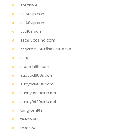
sretthi99
ss168vip.com
ss168vip.com
ssc168.com
ssc915casino.com
ssgame666 เข้าสู่ระบบ ล่าสุด
ssru
starrich99.com
sudyod888s.com
sudyod888s.com
sunny9999club.net
sunny9999club.net
tangtem168
teenoi888
texas24