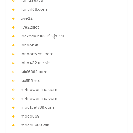
lion123สล็อต
lionth168.com
Live22
live22slot
lockdown168 เข้าสู่ระบบ
london45
london6789.com
lotto432 ทางเข้า
luis16888.com
lux555.net
m4newonline.com
m4newonline.com
mac1bet789.com
macau69
macau888.win