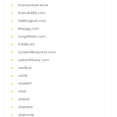
thaisiambet.store
thehulk888.com
tia8kingbet.com
tkbpgg.com
tong168win.com
tr1688.info
tunder88express.com
udee365day.com
ufa11bet
ufa11k
ufa8997
ufa9
ufabet
ufabetxx
ufabomb