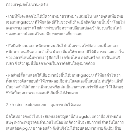
ต้องเบาๆมองไปนานๆครับ
• เกมที่พึ่งจะแตกไม่ได้มีความหมายว่าเหมาะเสมอไป: หลายๆคนเพียงพอ
เจอเกมPgslot77 ที่ให้ผลลัพธ์ดีในช่วงหนึ่งก็จะยึดติดกับเกมนั้นซ้ำๆโดยไม่
เคยทราบเลยว่า สไตล์การจ่ายหรือความเปลี่ยนแปลงเข้ากับงบหรือสไตล์
ของตนมากน้อยแค่ไหน เพียงพอพลาดก็ยาวเลย
• ยึดติดกับเกมแตกหนักมากจนเกินไป: เมื่อเราจุดโฟกัสว่าเกมนี้เคยแตก
หนักมากจนเกินความจำเป็น มันจะมีผลให้พวกเรามิได้พิจารณาเลยว่า ใน
ช่วงเวลาที่เล่นนั้นพวกเรารู้สึกยังไง เครียดไหม กดดันหรือเปล่า ฝืนเล่นรึ
เปล่า ซึ่งสิ่งกลุ่มนี้มีผลกระทบในการตัดสินใจสูงมากด้วย
• ผลลัพธ์สั้นๆหลอกให้เสี่ยงมากยิ่งขึ้นได้: เกมPgslot77 ที่ให้ผลกำไรเรา
ตั้งแต่ช่วงต้นๆชอบทำให้เราเผลอเชื่อมั่นในตนเองขึ้นแบบไม่ทันรู้ตัว แล้วก็
มันอาจทำให้เกิดการเพิ่มเบทหรือเล่นเป็นเวลานานกว่าที่คิดเอาไว้ได้ง่ายๆ
ซึ่งนี่เป็นจุดบกพร่องสะสมที่เกิดขึ้นได้ง่ายดาย
2. ประสบการณ์เยอะแยะ = คุมการเล่นได้เสมอ
มือใหม่อาจจะยังไม่ประสบพบเจอปัญหานี้กับ pgslot แต่ว่ามือเก๋าพบกัน
แน่ๆ เพราะเหตุว่าคนจำนวนไม่น้อยมักคิดว่ามีประสบการณ์สำหรับในการ
เล่นสล็อต pg77 มากพอแล้ว ดังนั้นจึงไม่ได้รอบคอบมากมายดังเดิม ด้วย