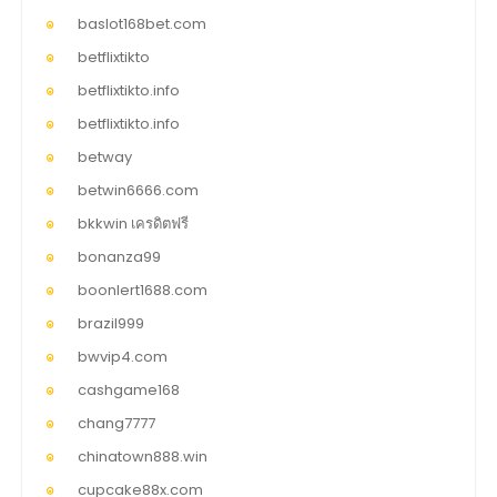
baslot168bet.com
betflixtikto
betflixtikto.info
betflixtikto.info
betway
betwin6666.com
bkkwin เครดิตฟรี
bonanza99
boonlert1688.com
brazil999
bwvip4.com
cashgame168
chang7777
chinatown888.win
cupcake88x.com