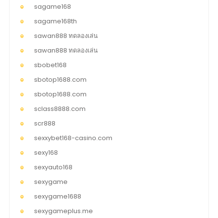
sagame168
sagame168th
sawan888 ทดลองเล่น
sawan888 ทดลองเล่น
sbobet168
sbotop1688.com
sbotop1688.com
sclass8888.com
scr888
sexxybet168-casino.com
sexy168
sexyauto168
sexygame
sexygame1688
sexygameplus.me