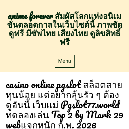
Skip
to
anime forever สัมผัสโลกแห่งอนิเม
content
ชั่นตลอดกาลในเว็บไซต์นี้ ภาพชัด
ดูฟรี มีซัพไทย เสียงไทย ดูลิขสิทธิ์
ฟรี
Menu
Menu
casino online pgslot สล็อตสาย
ทุนน้อย แต่อยากลุ้นรัว ๆ ต้อง
ดูอันนี้ เว็บแม่ Pgslot77.world
ทดลองเล่น Top 2 by Mark 29
webแจกหนัก ก.พ. 2026