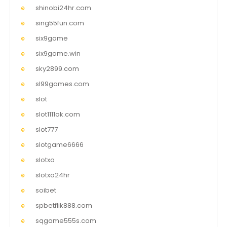
shinobi24hr.com
sing55fun.com
six9game
six9game.win
sky2899.com
sl99games.com
slot
slot1111ok.com
slot777
slotgame6666
slotxo
slotxo24hr
soibet
spbetflik888.com
sqgame555s.com