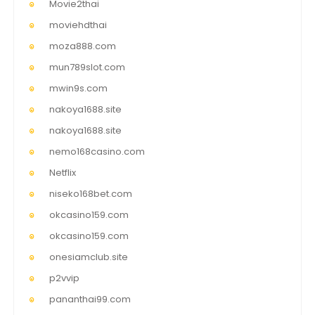
Movie2thai
moviehdthai
moza888.com
mun789slot.com
mwin9s.com
nakoya1688.site
nakoya1688.site
nemo168casino.com
Netflix
niseko168bet.com
okcasino159.com
okcasino159.com
onesiamclub.site
p2vvip
pananthai99.com