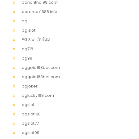
pananthai99.com
paramax1688.info
pg
pg slot
PG Slot เว็บใหม่
pg718
pg99
pggold168bet.com
pggold168bet.com
pgjoker
pglucky168.com
pgslot
pgslot168
pgslot77
pgslot99