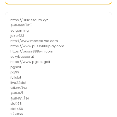
https://918kissauto.xyz
ดูหนังออนไลน์
sa gaming
joker123
http://www.movie87hd.com
https://www.pussy888play.com
https://pussy888win.com
sexybaccarat
https://www.pgslot.golf
pgslot
pg99
fullslot
live22slot
หนังชนโรง
ดูหนังฟรี
ดูหนังชนโรง
slot168
slot456
สล็อต66