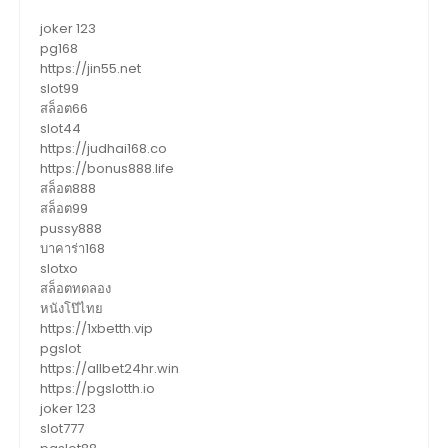
joker 123
pg168
https://jin55.net
slot99
สล็อต66
slot44
https://judhai168.co
https://bonus888.life
สล็อต888
สล็อต99
pussy888
บาคาร่า168
slotxo
สล็อตทดลอง
หนังโป๊ไทย
https://1xbetth.vip
pgslot
https://allbet24hr.win
https://pgslotth.io
joker 123
slot777