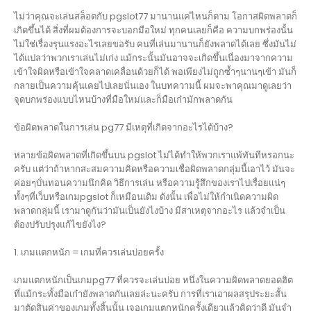
ไม่ว่าคุณจะเล่นสล็อตกับ pgslot77 มานานแค่ไหนก็ตาม โอกาสผิดพลาดก็
เกิดขึ้นได้ สิ่งที่ผมต้องการจะบอกมือใหม่ ทุกคนเลยก็คือ ความบกพร่องนั้น
ไม่ใช่เรื่องรุนแรงอะไรเลยขอรับ คนที่เล่นมานานก็ยังพลาดได้เลย ซึ่งมันไม่
ได้แปลว่าพวกเราเล่นไม่เก่ง แม้กระนั้นมันอาจจะเกิดขึ้นเนื่องมาจากความ
เข้าใจผิดหรือเข้าใจคลาดเคลื่อนด้วยก็ได้ พอเพียงไม่ถูกซ้ำๆนานๆเข้า มันก็
กลายเป็นความคุ้นเคยไปเลยนั่นเอง ในบทความนี้ ผมจะพาคุณมาดูเลยว่า
จุดบกพร่องแบบไหนบ้างที่มือใหม่และก็มือเก๋ามักพลาดกัน
ข้อผิดพลาดในการเล่น pg77 มีเหตุที่เกิดจากอะไรได้บ้าง?
หลายข้อผิดพลาดที่เกิดขึ้นบน pgslot ไม่ได้ทำให้พวกเราแพ้ทันทีหรอกนะ
ครับ แต่ว่าถ้าหากสะสมความคิดหรือความเชื่อผิดพลาดกลุ่มนี้เอาไว้ มันจะ
ค่อยๆบั่นทอนความนึกคิด วิธีการเล่น หรือความรู้สึกของเราไปเรื่อยแน่ๆ
ทั้งๆที่เว็บหรือเกมpgslot ก็เหมือนเดิม ดังนั้น เพื่อไม่ให้กำเนิดความผิด
พลาดกลุ่มนี้ เรามาดูกันว่ามันเป็นยังไงบ้าง มีสาเหตุจากอะไร แล้วจำเป็น
ต้องปรับปรุงแก้ไขยังไง?
1. เกมแตกหนัก = เกมที่ควรเล่นบ่อยครั้ง
เกมแตกหนักเป็นเกมpg77 ที่ควรจะเล่นบ่อย หนึ่งในความผิดพลาดยอดฮิต
ที่แม้กระทั้งมือเก๋ายังพลาดกันเลยล่ะนะครับ การที่เราเอาผลสรุประยะสั้น
มาตัดสินค่าของเกมทั้งสิ้นนั้น เจอเกมแตกหนักครั้งเดียวแล้วคิดว่าดี มันจำ