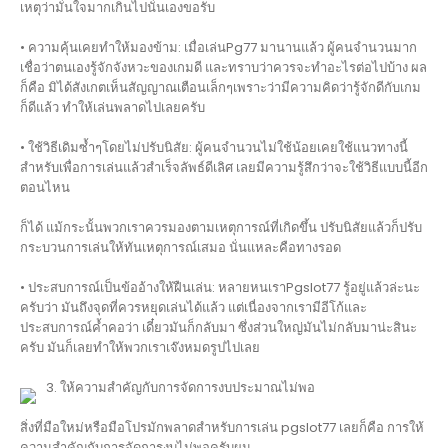
เหตุว่ามั่นใจมากเกินไปนั่นเองขอรับ
• ความคุ้นเคยทำให้มองข้าม: เมื่อเล่นPg77 มานานแล้ว ผู้คนจำนวนมาก
เชื่อว่าตนเองรู้จักจังหวะของเกมดี และทราบว่าควรจะทำอะไรต่อไปบ้าง ผล
ก็คือ มิได้สังเกตเห็นสัญญาณเตือนเล็กๆเพราะว่ามีความคิดว่ารู้จักดีกับเกม
ก็ดีแล้ว ทำให้เล่นพลาดไปเลยครับ
• ใช้วิธีเดิมซ้ำๆโดยไม่ปรับนิสัย: ผู้คนจำนวนไม่ใช้น้อยเคยใช้แนวทางนี้
สำหรับเพื่อการเล่นแล้วสำเร็จลัพธ์ดีเลิศ เลยมีความรู้สึกว่าจะใช้วิธีแบบนี้อีก
ตอนไหน
ก็ได้ แม้กระนั้นพวกเราควรมองตามเหตุการณ์ที่เกิดขึ้น ปรับนิสัยแล้วก็ปรับ
กระบวนการเล่นให้ทันเหตุการณ์เสมอ นั่นแหละคือทางรอด
• ประสบการณ์เป็นข้ออ้างให้ฝืนเล่น: หลายหนเราPgslot77 รู้อยู่แล้วล่ะนะ
ครับว่า มันถึงจุดที่ควรหยุดเล่นได้แล้ว แต่เนื่องจากเรามีอีโก้และ
ประสบการณ์ค้ำคอว่า เดี๋ยวมันก็กลับมา ซึ่งส่วนใหญ่มันไม่กลับมาน่ะสินะ
ครับ มันก็เลยทำให้พวกเราเจ๊งหมดรูปไปเลย
3. ให้ความสำคัญกับการจัดการงบประมาณไม่พอ
สิ่งที่มือใหม่หรือมือโปรมักพลาดสำหรับการเล่น pgslot77 เลยก็คือ การให้
ความสำคัญกับการจัดการงบไม่พอครับผม