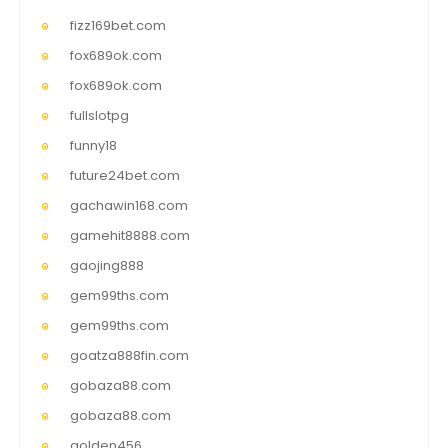
fizz169bet.com
fox689ok.com
fox689ok.com
fullslotpg
funny18
future24bet.com
gachawin168.com
gamehit8888.com
gaojing888
gem99ths.com
gem99ths.com
goatza888fin.com
gobaza88.com
gobaza88.com
golden456