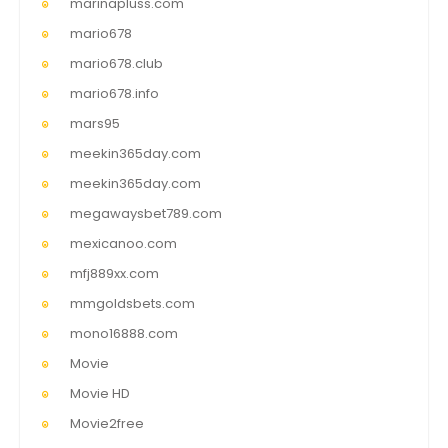
marinapluss.com
mario678
mario678.club
mario678.info
mars95
meekin365day.com
meekin365day.com
megawaysbet789.com
mexicanoo.com
mfj889xx.com
mmgoldsbets.com
mono16888.com
Movie
Movie HD
Movie2free