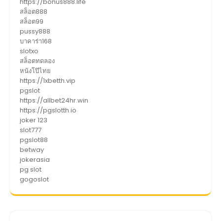
https://bonus888.life
สล็อต888
สล็อต99
pussy888
บาคาร่า168
slotxo
สล็อตทดลอง
หนังโป๊ไทย
https://1xbetth.vip
pgslot
https://allbet24hr.win
https://pgslotth.io
joker 123
slot777
pgslot88
betway
jokerasia
pg slot
gogoslot