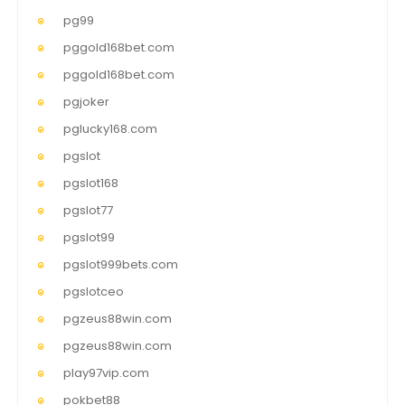
pg99
pggold168bet.com
pggold168bet.com
pgjoker
pglucky168.com
pgslot
pgslot168
pgslot77
pgslot99
pgslot999bets.com
pgslotceo
pgzeus88win.com
pgzeus88win.com
play97vip.com
pokbet88