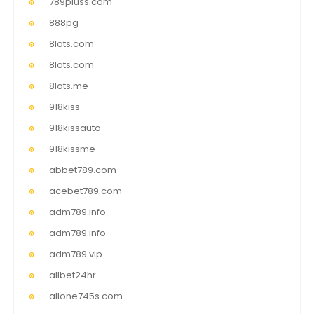
789pluss.com
888pg
8lots.com
8lots.com
8lots.me
918kiss
918kissauto
918kissme
abbet789.com
acebet789.com
adm789.info
adm789.info
adm789.vip
allbet24hr
allone745s.com