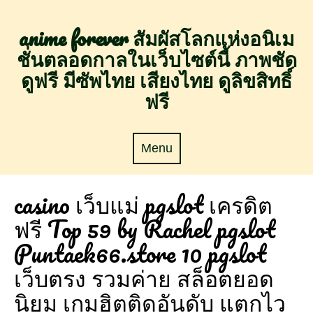
Skip
to
anime forever สัมผัสโลกแห่งอนิเม
content
ชั่นตลอดกาลในเว็บไซต์นี้ ภาพชัด
ดูฟรี มีซัพไทย เสียงไทย ดูลิขสิทธิ์
ฟรี
Menu
Menu
casino เว็บแม่ pgslot เครดิต
ฟรี Top 59 by Rachel pgslot
Puntaek66.store 10 pgslot
เว็บตรง รวมค่าย สล็อตยอด
นิยม เกมฮิตติดอันดับ แตกไว