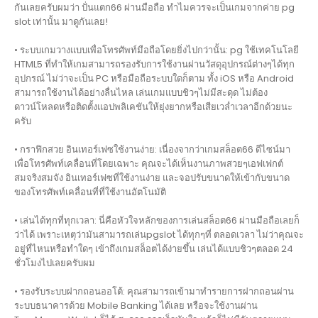
กันเลยครับผมว่า ปั่นแตก66 ผ่านมือถือ ทำไมควรจะเป็นเกมจากค่าย pg
slot เท่านั้น มาดูกันเลย!
• ระบบเกมวางแบบเพื่อโทรศัพท์มือถือโดยยิ่งไปกว่านั้น: pg ใช้เทคโนโลยี
HTML5 ที่ทำให้เกมสามารถรองรับการใช้งานผ่านวัสดุอุปกรณ์ต่างๆได้ทุก
อุปกรณ์ ไม่ว่าจะเป็น PC หรือมือถือระบบใดก็ตาม ทั้ง iOS หรือ Android
สามารถใช้งานได้อย่างลื่นไหล เล่นเกมแบบชิวๆไม่มีสะดุด ไม่ต้อง
ดาวน์โหลดหรือติดตั้งแอปพลิเคชันให้ยุ่งยากหรือเสียเวล่ำเวลาอีกด้วยนะ
ครับ
• กราฟิกสวย อินเทอร์เฟซใช้งานง่าย: เนื่องจากว่าเกมสล็อต66 ดีไซน์มา
เพื่อโทรศัพท์เคลื่อนที่โดยเฉพาะ คุณจะได้เห็นงานภาพสวยๆเอฟเฟกต์
สมจริงสมจัง อินเทอร์เฟซที่ใช้งานง่าย และจอปรับขนาดให้เข้ากับขนาด
ของโทรศัพท์เคลื่อนที่ที่ใช้งานอัตโนมัติ
• เล่นได้ทุกที่ทุกเวลา: นี่คือหัวใจหลักของการเล่นสล็อต66 ผ่านมือถือเลยก็
ว่าได้ เพราะเหตุว่ามันสามารถเล่นpgslot ได้ทุกๆที่ ตลอดเวลา ไม่ว่าคุณจะ
อยู่ที่ไหนหรือทำใดๆ เข้าถึงเกมสล็อตได้ง่ายขึ้น เล่นได้แบบชิวๆตลอด 24
ชั่วโมงไปเลยครับผม
• รองรับระบบฝากถอนออโต้: คุณสามารถเข้ามาทำรายการฝากถอนผ่าน
ระบบธนาคารด้วย Mobile Banking ได้เลย หรือจะใช้งานผ่าน