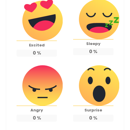
Sleepy
Excited
0
%
0
%
Angry
Surprise
0
%
0
%