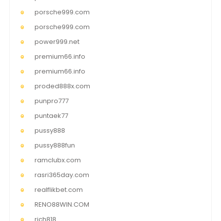
porsche999.com
porsche999.com
power999.net
premium66.info
premium66.info
proded888x.com
punpro777
puntaek77
pussy888
pussy888fun
ramclubx.com
rasri365day.com
realflikbet.com
RENO88WIN.COM
rich818