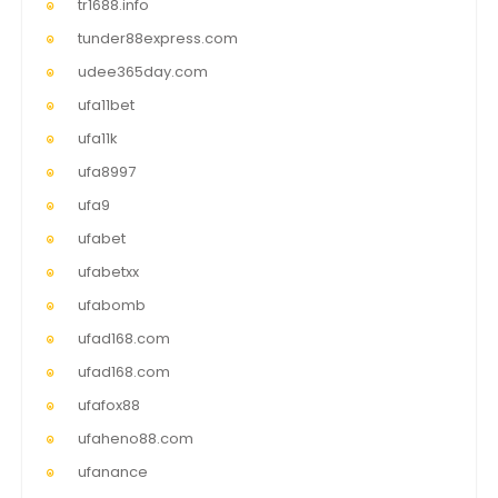
tr1688.info
tunder88express.com
udee365day.com
ufa11bet
ufa11k
ufa8997
ufa9
ufabet
ufabetxx
ufabomb
ufad168.com
ufad168.com
ufafox88
ufaheno88.com
ufanance