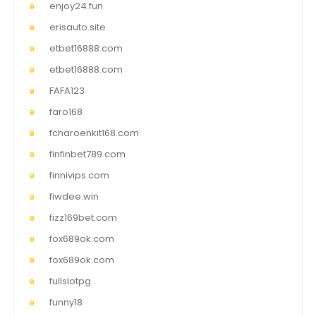
enjoy24.fun
erisauto.site
etbet16888.com
etbet16888.com
FAFA123
faro168
fcharoenkit168.com
finfinbet789.com
finnivips.com
fiwdee.win
fizz169bet.com
fox689ok.com
fox689ok.com
fullslotpg
funny18