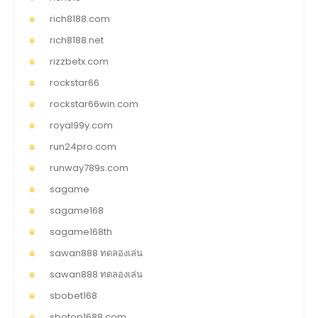
rich8188.com
rich8188.net
rizzbetx.com
rockstar66
rockstar66win.com
royal99y.com
run24pro.com
runway789s.com
sagame
sagame168
sagame168th
sawan888 ทดลองเล่น
sawan888 ทดลองเล่น
sbobet168
sbotop1688.com