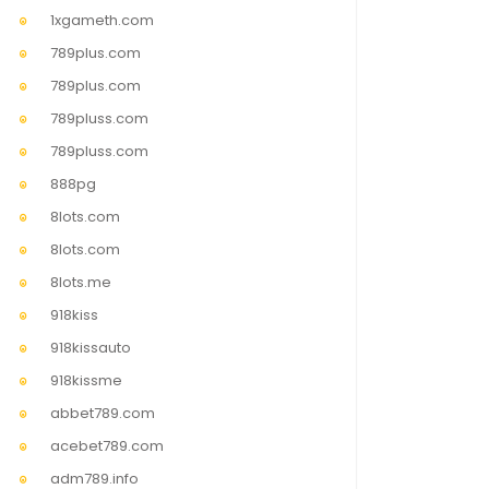
1xgameth.com
789plus.com
789plus.com
789pluss.com
789pluss.com
888pg
8lots.com
8lots.com
8lots.me
918kiss
918kissauto
918kissme
abbet789.com
acebet789.com
adm789.info