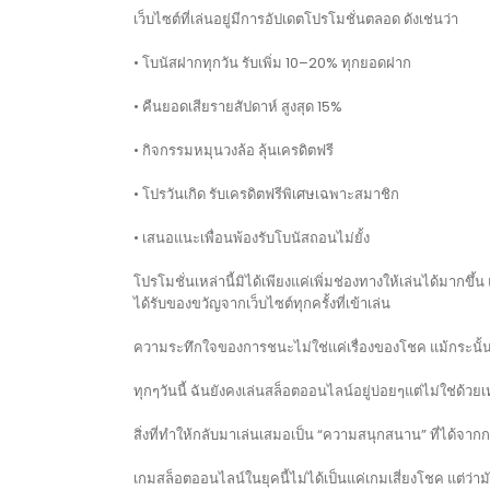
เว็บไซต์ที่เล่นอยู่มีการอัปเดตโปรโมชั่นตลอด ดังเช่นว่า
• โบนัสฝากทุกวัน รับเพิ่ม 10–20% ทุกยอดฝาก
• คืนยอดเสียรายสัปดาห์ สูงสุด 15%
• กิจกรรมหมุนวงล้อ ลุ้นเครดิตฟรี
• โปรวันเกิด รับเครดิตฟรีพิเศษเฉพาะสมาชิก
• เสนอแนะเพื่อนพ้องรับโบนัสถอนไม่ยั้ง
โปรโมชั่นเหล่านี้มิได้เพียงแค่เพิ่มช่องทางให้เล่นได้มากขึ้น 
ได้รับของขวัญจากเว็บไซต์ทุกครั้งที่เข้าเล่น
ความระทึกใจของการชนะไม่ใช่แค่เรื่องของโชค แม้กระนั้
ทุกๆวันนี้ ฉันยังคงเล่นสล็อตออนไลน์อยู่บ่อยๆแต่ไม่ใช่ด้วยเห
สิ่งที่ทำให้กลับมาเล่นเสมอเป็น “ความสนุกสนาน” ที่ได้จากกา
เกมสล็อตออนไลน์ในยุคนี้ไม่ได้เป็นแค่เกมเสี่ยงโชค แต่ว่าม