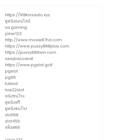
https://918kissauto.xyz
ดูหนังออนไลน์
sa gaming
joker123
http://www.movie87hd.com
https://www.pussy888play.com
https://pussy888win.com
sexybaccarat
https://www.pgslot.golf
pgslot
pg99
fullslot
live22slot
หนังชนโรง
ดูหนังฟรี
ดูหนังชนโรง
slot168
slot456
สล็อต66
joker 123