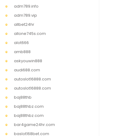
adm789.info
adm789.vip
allbet24hr
allone745s.com
alot666
amb888
askyouwin888
audi688.com
autoslot16888.com
autoslot16888.com
baj88thb
baj88thbz.com
baj88thbz.com
bar4game24hr.com
baslot168bet.com