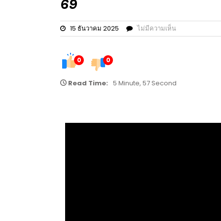
69
15 ธันวาคม 2025
ไม่มีความเห็น
0
0
Read Time:
5 Minute, 57 Second