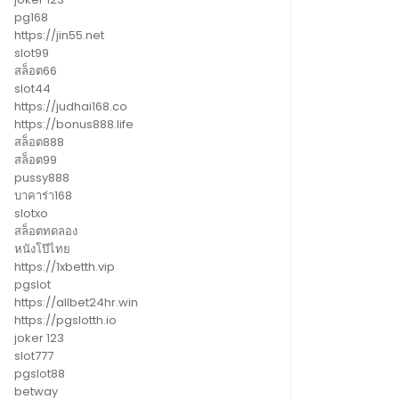
pg168
https://jin55.net
slot99
สล็อต66
slot44
https://judhai168.co
https://bonus888.life
สล็อต888
สล็อต99
pussy888
บาคาร่า168
slotxo
สล็อตทดลอง
หนังโป๊ไทย
https://1xbetth.vip
pgslot
https://allbet24hr.win
https://pgslotth.io
joker 123
slot777
pgslot88
betway