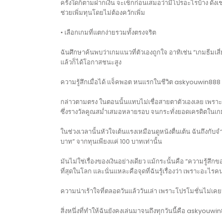
ครั้งใดก็ตามฝากเงิน จะเช็กก่อนเสมอว่ามีโปรอะไรบ้าง ดัง
ช่วยเพิ่มทุนโดยไม่ต้องควักเพิ่ม
• เลือกเกมที่แตกง่ายรวมทั้งตรงจริต
ฉันศึกษาค้นพบว่าเกมแนวที่ตัวเองถูกใจ อาทิเช่น “เกมธีมเสี่
แล้วก็ได้โอกาสชนะสูง
ความรู้สึกเมื่อได้ แจ็คพอต หนแรกในชีวิต askyouwin888
กล่าวตามตรง ในตอนนั้นแทบไม่เชื่อสายตาตัวเองเลย เพราะเหต
ซึ่งรางวัลคูณสม่ำเสมอหลายรอบ จนกระทั่งยอดเครดิตในเก
ในช่วงเวลานั้นหัวใจเต้นแรงเหมือนดูหนังตื่นเต้น ฉันถึงกั
บาท” จากทุนเพียงแค่ 100 บาทเท่านั้น
มันไม่ใช่เรื่องของเงินอย่างเดียว แม้กระนั้นคือ “ความรู้สึ
ที่สุดในโลก และนั่นแหละคือจุดที่ฉันรู้เรื่องว่า เพราะอะไร
ความน่าเร้าใจที่ตลอดวันแล้ววันเล่า เพราะโปรโมชั่นไม่เค
สิ่งหนึ่งที่ทำให้ฉันยังคงเล่นมาจนถึงทุกวันนี้คือ askyouwin