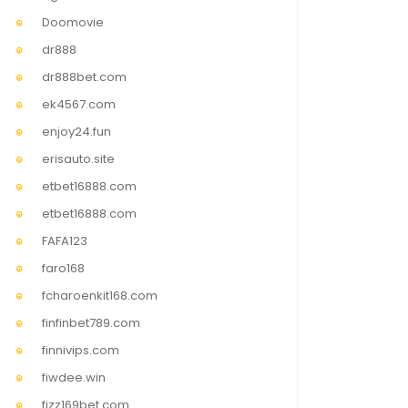
Doomovie
dr888
dr888bet.com
ek4567.com
enjoy24.fun
erisauto.site
etbet16888.com
etbet16888.com
FAFA123
faro168
fcharoenkit168.com
finfinbet789.com
finnivips.com
fiwdee.win
fizz169bet.com