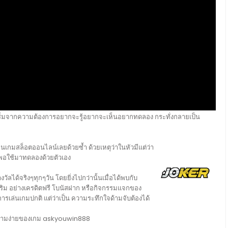
่เริ่มจากความต้องการอยากจะรู้อยากจะเห็นอยากทดลอง กระทั่งกลายเป็น
เกมสล็อตออนไลน์เลยด้วยซ้ำ ด้วยเหตุว่าในหัวมีแต่ว่า
้นพอใช้มาทดลองด้วยตัวเอง
ัลได้จริงๆทุกๆวัน โดยยิ่งไปกว่านั้นเมื่อได้พบกับ
เสริม อย่างเครดิตฟรี โบนัสฝาก หรือกิจกรรมแจกของ
การเล่นเกมปกติ แต่ว่าเป็น ความระทึกใจด้ามจับต้องได้
นความง่ายของเกม askyouwin888