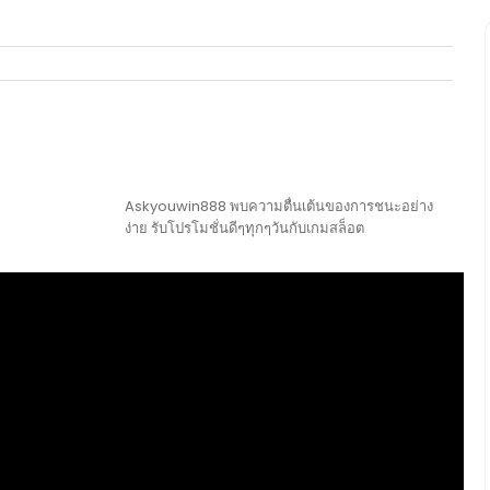
Askyouwin888 พบความตื่นเต้นของการชนะอย่าง
ง่าย รับโปรโมชั่นดีๆทุกๆวันกับเกมสล็อต