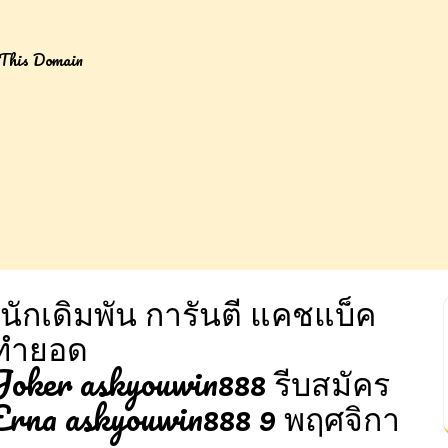
This Domain
นักเดิมพัน การันตี แคชแบ็ค
งทำยอด
oker askyouwin888 รีบสมัคร
 Erna askyouwin888 9 พฤศจิกา