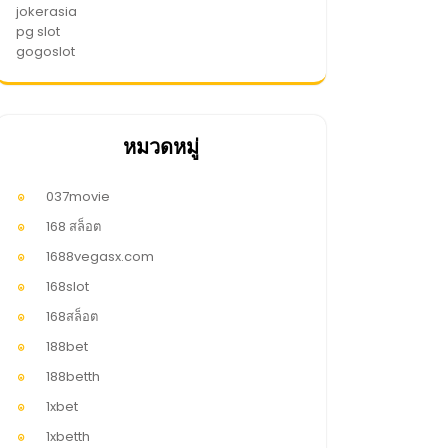
jokerasia
pg slot
gogoslot
หมวดหมู่
037movie
168 สล็อต
1688vegasx.com
168slot
168สล็อต
188bet
188betth
1xbet
1xbetth