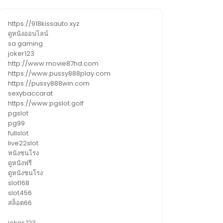
https://918kissauto.xyz
ดูหนังออนไลน์
sa gaming
joker123
http://www.movie87hd.com
https://www.pussy888play.com
https://pussy888win.com
sexybaccarat
https://www.pgslot.golf
pgslot
pg99
fullslot
live22slot
หนังชนโรง
ดูหนังฟรี
ดูหนังชนโรง
slot168
slot456
สล็อต66
joker 123