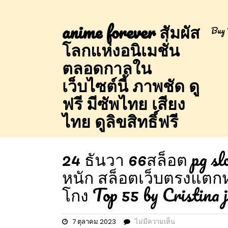
Skip
to
anime forever สัมผัส
content
Buy 
โลกแห่งอนิเมชั่น
ตลอดกาลใน
เว็บไซต์นี้ ภาพชัด ดู
ฟรี มีซัพไทย เสียง
ไทย ดูลิขสิทธิ์ฟรี
24 ธันวา 66สล็อต pg sl
หนัก สล็อตเว็บตรงแตกห
โกง Top 55 by Cristina 
7 ตุลาคม 2023
ไม่มีความเห็น