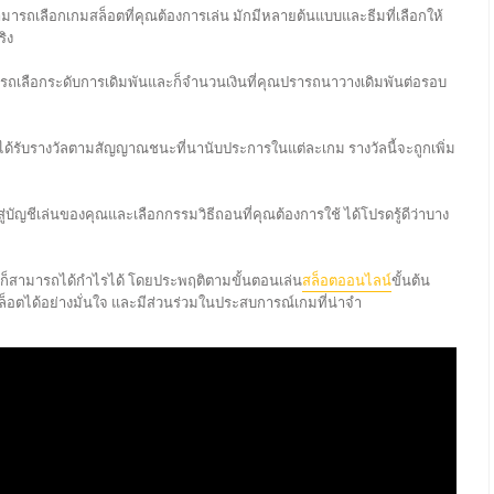
สามารถเลือกเกมสล็อตที่คุณต้องการเล่น มักมีหลายต้นแบบและธีมที่เลือกให้
ิง
ารถเลือกระดับการเดิมพันและก็จำนวนเงินที่คุณปรารถนาวางเดิมพันต่อรอบ
้รับรางวัลตามสัญญาณชนะที่นานับประการในแต่ละเกม รางวัลนี้จะถูกเพิ่ม
สู่บัญชีเล่นของคุณและเลือกกรรมวิธีถอนที่คุณต้องการใช้ ได้โปรดรู้ดีว่าบาง
และก็สามารถได้กำไรได้ โดยประพฤติตามขั้นตอนเล่น
สล็อตออนไลน์
ขั้นต้น
ล็อตได้อย่างมั่นใจ และมีส่วนร่วมในประสบการณ์เกมที่น่าจำ