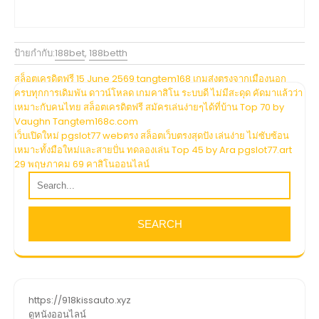
ป้ายกำกับ:
188bet
,
188betth
แนะแนว
สล็อตเครดิตฟรี 15 June 2569 tangtem168 เกมส่งตรงจากเมืองนอก
ครบทุกการเดิมพัน ดาวน์โหลด เกมคาสิโน ระบบดี ไม่มีสะดุด คัดมาแล้วว่า
เรื่อง
เหมาะกับคนไทย สล็อตเครดิตฟรี สมัครเล่นง่ายๆได้ที่บ้าน Top 70 by
Vaughn Tangtem168c.com
เว็บเปิดใหม่ pgslot77 webตรง สล็อตเว็บตรงสุดปัง เล่นง่าย ไม่ซับซ้อน
เหมาะทั้งมือใหม่และสายปั่น ทดลองเล่น Top 45 by Ara pgslot77.art
29 พฤษภาคม 69 คาสิโนออนไลน์
https://918kissauto.xyz
ดูหนังออนไลน์