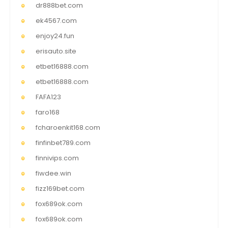
dr888bet.com
ek4567.com
enjoy24.fun
erisauto.site
etbet16888.com
etbet16888.com
FAFA123
faro168
fcharoenkit168.com
finfinbet789.com
finnivips.com
fiwdee.win
fizz169bet.com
fox689ok.com
fox689ok.com