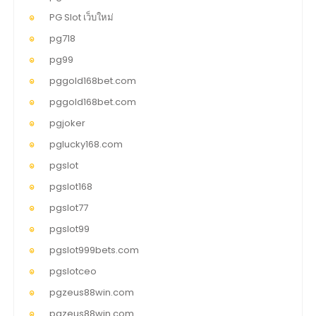
PG Slot เว็บใหม่
pg718
pg99
pggold168bet.com
pggold168bet.com
pgjoker
pglucky168.com
pgslot
pgslot168
pgslot77
pgslot99
pgslot999bets.com
pgslotceo
pgzeus88win.com
pgzeus88win.com