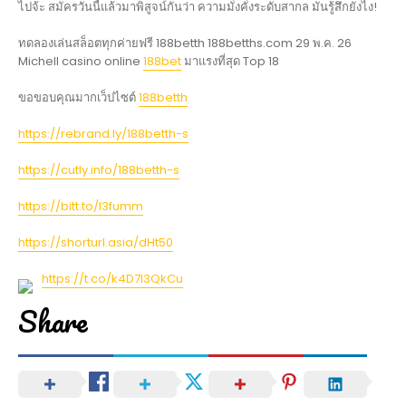
ไปจ้ะ สมัครวันนี้แล้วมาพิสูจน์กันว่า ความมั่งคั่งระดับสากล มันรู้สึกยังไง!
ทดลองเล่นสล็อตทุกค่ายฟรี 188betth 188betths.com 29 พ.ค. 26
Michell casino online
188bet
มาแรงที่สุด Top 18
ขอขอบคุณมากเว็ปไซต์
188betth
https://rebrand.ly/188betth-s
https://cutly.info/188betth-s
https://bitt.to/l3fumm
https://shorturl.asia/dHt50
https://t.co/k4D7l3QkCu
Share