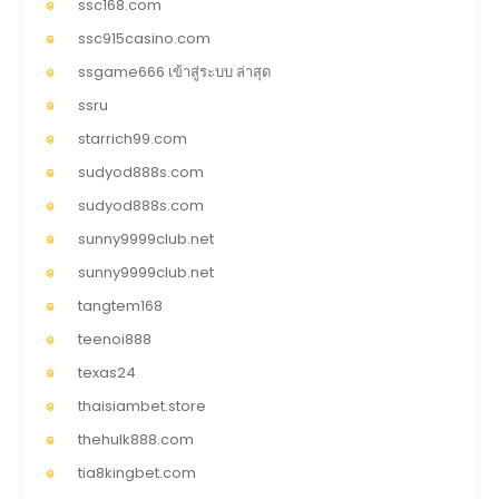
ssc168.com
ssc915casino.com
ssgame666 เข้าสู่ระบบ ล่าสุด
ssru
starrich99.com
sudyod888s.com
sudyod888s.com
sunny9999club.net
sunny9999club.net
tangtem168
teenoi888
texas24
thaisiambet.store
thehulk888.com
tia8kingbet.com