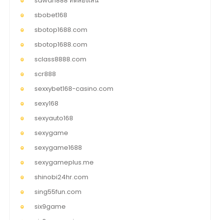
sawan888 ทดลองเล่น
sbobet168
sbotop1688.com
sbotop1688.com
sclass8888.com
scr888
sexxybet168-casino.com
sexy168
sexyauto168
sexygame
sexygame1688
sexygameplus.me
shinobi24hr.com
sing55fun.com
six9game