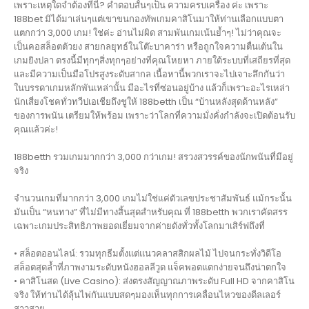
เพราะเหตุใดจำต้องที่นี่? คำตอบสั้นๆเป็น ความครบเครื่อง ค่ะ เพราะ
188bet มิได้มาเล่นๆแต่เขาขนกองทัพเกมคาสิโนมาให้ท่านเลือกแบบตา
แตกกว่า 3,000 เกม! ใช่ค่ะ อ่านไม่ผิด สามพันเกมเน้นย้ำๆ! ไม่ว่าคุณจะ
เป็นคอสล็อตตัวยง สายกลยุทธ์ในโต๊ะบาคาร่า หรือถูกใจความตื่นเต้นใน
เกมยิงปลา ตรงนี้มีทุกๆสิ่งทุกๆอย่างที่คุณโหยหา ภายใต้ระบบที่เสถียรที่สุด
และมีความเป็นมือโปรสูงระดับสากล เนื้อหานี้พวกเราจะไปเจาะลึกกันว่า
ในบรรดาเกมหลักพันเหล่านั้น มีอะไรที่ซ่อนอยู่บ้าง แล้วก็เพราะอะไรเหล่า
นักเสี่ยงโชคทั่วทวีปเอเชียถึงชูให้ 188betth เป็น “บ้านหลังสุดด้านหลัง”
ของการพนัน เตรียมให้พร้อม เพราะว่าโลกที่ความมั่งคั่งกำลังจะเปิดต้อนรับ
คุณแล้วค่ะ!
188betth รวมเกมมากกว่า 3,000 กว่าเกม! สรวงสวรรค์ของนักพนันที่มีอยู่
จริง
จำนวนเกมที่มากกว่า 3,000 เกมไม่ใช่แค่ตัวเลขประชาสัมพันธ์ แม้กระนั้น
มันเป็น “หนทาง” ที่ไม่มีทางสิ้นสุดสำหรับคุณ ที่ 188betth พวกเราคัดสรร
เฉพาะเกมประสิทธิภาพยอดเยี่ยมจากค่ายดังทั่วทั้งโลกมาเสิร์ฟถึงที่
• สล็อตออนไลน์: รวมทุกธีมตั้งแต่แนวคลาสสิกผลไม้ ไปจนกระทั่งวิดีโอ
สล็อตสุดล้ำที่ภาพงามระดับหนังฮอลลีวูด แจ็คพอตแตกง่ายจนถึงน่าตกใจ
• คาสิโนสด (Live Casino): ส่งตรงสัญญาณภาพระดับ Full HD จากคาสิโน
จริง ให้ท่านได้ลุ้นไพ่กันแบบสดๆมองเห็นทุกการเคลื่อนไหวของดีลเลอร์
สาวสวย