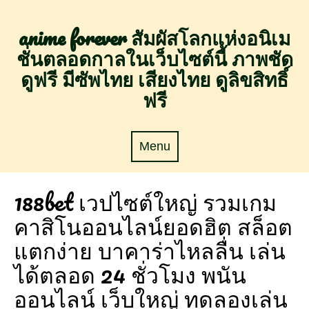
Skip
to
anime forever สัมผัสโลกแห่งอนิเม
content
ชั่นตลอดกาลในเว็บไซต์นี้ ภาพชัด
ดูฟรี มีซัพไทย เสียงไทย ดูลิขสิทธิ์
ฟรี
Menu
Menu
188bet เวปไซต์ใหญ่ รวมเกม
คาสิโนออนไลน์ยอดฮิต สล็อต
แตกง่าย บาคาร่าไหลลื่น เล่น
ได้ตลอด 24 ชั่วโมง พนัน
ออนไลน์ เว็บใหญ่ ทดลองเล่น