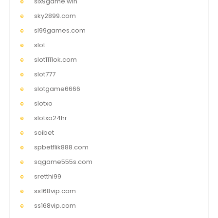
six9game.win
sky2899.com
sl99games.com
slot
slot1111ok.com
slot777
slotgame6666
slotxo
slotxo24hr
soibet
spbetflik888.com
sqgame555s.com
sretthi99
ss168vip.com
ss168vip.com