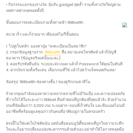
• กิจกรรมแจกของรางวัล: ลุ้นรับ gadget สุดล้ำ รวมทั้งรางวัลใหญ่ตาม
เทศกาลต่างๆตลอดทั้งปี
ขั้นตอนการลงทะเบียนรวมทั้งทางเข้า 188betth
สบาย เร็ว และก็ง่ายมาก เพียงแค่ไม่กี่ขั้นตอน
1. ไปสู่เว็บหลัก: มองหาปุ่ม “ลงทะเบียนเป็นสมาชิก”
2. กรอกข้อมูลฐานราก:
188betth
ชื่อ หมายเลขโทรศัพท์ แล้วก็บัญชี
ธนาคาร (ข้อมูลจริงแค่นั้นนะคะ)
3. คอยรับรหัสยืนยัน: ระบบจะส่ง User แล้วก็ Password ให้คุณในทันที
4. ฝากเงินรวมทั้งเริ่มเล่น: เลือกเกมที่ใช่ แล้วไปคว้าแจ็คพอตกันเลย!
ข้อสรุป: 188betth ช่องทางชั้น 1 ของคู่รักเกมคาสิโน
ถ้าหากคุณกำลังมองหาความหลากหลายที่ไม่มีวันเบื่อ และความปลอดภัย
ที่วางใจได้ในระยะยาว 188bet คือคำตอบที่ถูกต้องที่สุดแล้วจ้ะ ด้วยจำนวน
เกมที่จัดเต็มกว่า 3,000 เกม ระบบฝาก-ถอนที่เร็วทันใจ และทีมแอดไม่นมื
ออาชีพที่พร้อมดูแลคุณราวกับคนที่อาศัยอยู่ภายในครอบครัว
ตรงนี้ไม่ใช่แค่เว็บไซต์พนัน แต่มันคือคอมมูนิตี้ของคนที่ถูกใจความระทึก
ใจและก็อยากเปลี่ยนแปลงชะตากรรมด้วยตัวเอง อย่าทำให้โอกาสหลุดมือ