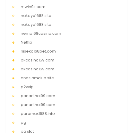
mwin9s.com
nakoya1688.site
nakoya1688.site
nemo168casino.com
Netflix
niseko168bet.com
okcasino159.com
okcasino159.com
onesiamclub.site
p2vvip
pananthai99.com
pananthai99.com
paramax1688.info
pg
pg slot