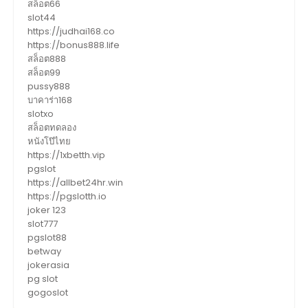
สล็อต66
slot44
https://judhai168.co
https://bonus888.life
สล็อต888
สล็อต99
pussy888
บาคาร่า168
slotxo
สล็อตทดลอง
หนังโป๊ไทย
https://1xbetth.vip
pgslot
https://allbet24hr.win
https://pgslotth.io
joker 123
slot777
pgslot88
betway
jokerasia
pg slot
gogoslot