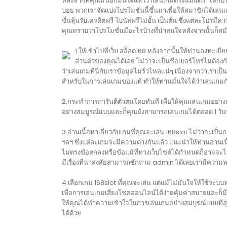
หลังจากที่คุณมั่นอกมั่นใจแล้วว่าเล่นเกมตรงนี้มีแต่ว่าได้ก
บ่อย พวกเราจัดแบ่งโปรโมชั่นนี้ขึ้นมาเพื่อให้สมาชิกได้เล
ชั่นลุ้นรับเครดิตฟรี โบนัสฟรีไม่อั้น เป็นต้น ซึ่งแต่ละโปรมี
คุณทราบว่าโปรโมชั่นมีอะไรบ้างที่น่าสนใจหลังจากนั้นก็สมั
1.ให้เข้าไปที่เว็บ สล็อต168 หลังจากนั้นให้ท่านลงทะ
ส่วนตัวของคุณได้เลย ไม่ว่าจะเป็นชื่อเบอร์โทรไม่ต้อ
ว่าเล่นเกมที่นี่กับเราข้อมูลไม่รั่วไหลแน่ๆ เนื่องจากว่าเราเ
สำหรับในการเล่นเกมของแท้ ทำให้ท่านมั่นใจได้ว่าเล่นเกมก
2.กระทำการการันตีตัวตนโดยทันที เพื่อให้คุณเล่นเกมอย่า
อย่างสมบูรณ์แบบและก็คุณยังสามารถเล่นเกมได้ตลอด 1 วันท
3.อ่านเนื้อหาเกี่ยวกับเกมที่คุณจะเล่น 168slot ไม่ว่าจะ
ฯลฯ ซึ่งแต่ละเกมจะมีความต่างกันแล้ว แนะนำให้ท่านอ่านเนื
ไม่ตรงข้อตกลงหรือข้อแม้ที่ทางเว็บไซต์ได้กำหนดก็อาจจะไม่ไ
มีเรื่องที่น่าสงสัยสามารถซักถาม admin ได้เลยเรามีความพ
4.เลือกเกม 168slot ที่คุณจะเล่น แต่แม้ไม่มั่นใจให้ใช้ระบ
เพื่อการเล่นเกมเสี่ยงโชคออนไลน์ได้ง่ายคุ้มค่าสบายและก็ม
ให้คุณได้ทำความเข้าใจในการเล่นเกมอย่างสมบูรณ์แบบที่สุดทั
ได้ด้วย