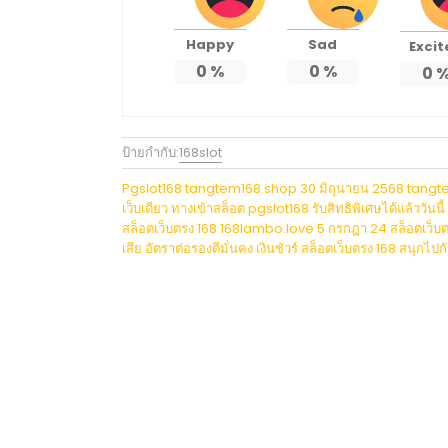
Happy
Sad
Excit
0
%
0
%
0
ป้ายกำกับ:
168slot
แนะแนว
Pgslot168 tangtem168.shop 30 มิถุนายน 2568 tangtem16
เว็บเดียว ทางเข้าสล็อต pgslot168 รับสิทธิพิเศษได้แล้ววันน
เรื่อง
สล็อตเว็บตรง 168 168lambo.love 5 กรกฎา 24 สล็อตเว็บ
เสีย อัตราต่อรองดีมั่นคง เงินชัวร์ สล็อตเว็บตรง 168 สนุกไปก