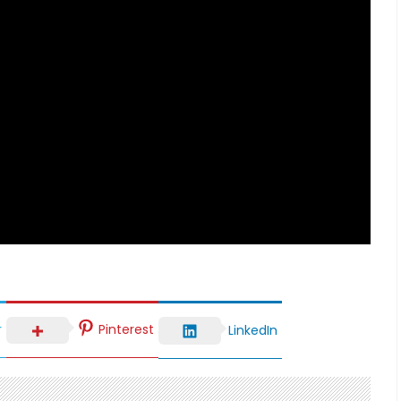
r
Pinterest
LinkedIn