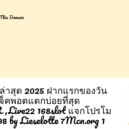
This Domain
ม่ล่าสุด 2025 ฝากแรกของวัน
จ็คพอตแตกบ่อยที่สุด
,Live22 168slot แจกโปรโม
8 by Lieselotte 7Mcn.org 1