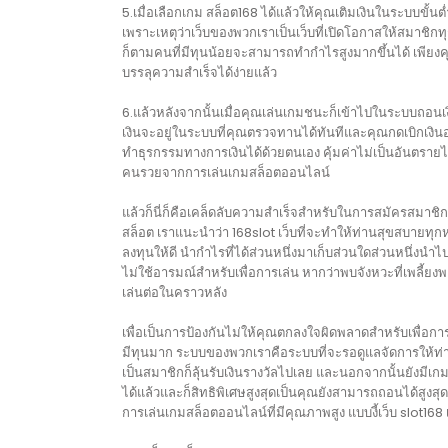
5.เมื่อเลือกเกม สล็อต168 ได้แล้วให้คุณเติมเงินในระบบขั้น
เพราะเหตุว่าเว็บของพวกเราเป็นเว็บที่เปิดโอกาสให้สมาชิ
ก็ตามคนที่มีทุนน้อยจะสามารถทำกำไรสูงมากขึ้นได้ เพียงคุ
บรรลุความสำเร็จได้ง่ายแล้ว
6.แล้วหลังจากนั้นเมื่อคุณเล่นเกมชนะก็เข้าไปในระบบถอนเงิ
เงินจะอยู่ในระบบที่คุณตรวจทานได้ทันทีและคุณกดเบิกเงิน
ทำธุรกรรมทางการเงินได้ด้วยตนเอง คุ้มค่าไม่เป็นอันตรายไว้ว
คนรวยจากการเล่นเกมสล็อตออนไลน์
แล้วก็นี่ก็คือเคล็ดลับความสำเร็จสำหรับในการสมัครสมาชิก
สล็อต เราแนะนำว่า 168slot เว็บที่จะทำให้ท่านสุขสบายท
ลงทุนให้ดี นำกำไรที่ได้ส่วนหนึ่งมาเก็บส่วนใดส่วนหนึ่ง
ไม่ใช้อารมณ์สำหรับเพื่อการเล่น หากว่าพบจังหวะที่เพลี้ยง
เล่นต่อในคราวหลัง
เพื่อเป็นการป้องกันไม่ให้คุณตกลงใจผิดพลาดสำหรับเพื่อการเ
มีทุนมาก ระบบของพวกเราคือระบบที่จะรอดูแลจัดการให้ท่านไ
เป็นสมาชิกก็ลุ้นรับเงินรางวัลไปเลย และนอกจากนั้นยังมีเกมล
ได้แล้วและก็สิทธิพิเศษสูงสุดเป็นคุณยังสามารถถอนได้สูงสุด
การเล่นเกมสล็อตออนไลน์ที่มีคุณภาพสูง แบบงี้เว็บ slot168