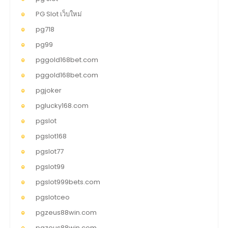
PG Slot เว็บใหม่
pg718
pg99
pggold168bet.com
pggold168bet.com
pgjoker
pglucky168.com
pgslot
pgslot168
pgslot77
pgslot99
pgslot999bets.com
pgslotceo
pgzeus88win.com
pgzeus88win.com