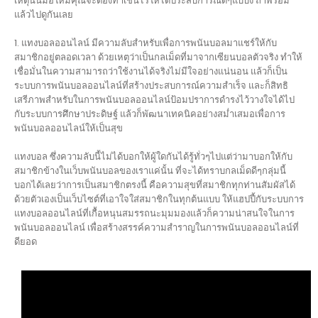
เหตุนั้นมือใหม่คุณจะต้องทำเช่นไรให้ได้ประสบการณ์ดีๆแบบงี้ ถ้าพร้อม
แล้วไปดูกันเลย
1. แทงบอลออนไลน์ มีความลับสำหรับเพื่อการพนันบอลมาแชร์ให้กับ
สมาชิกอยู่ตลอดเวลา ด้วยเหตุว่าเป็นกลเม็ดที่มาจากเซียนบอลตัวจริง ทำให้
เชื่อมั่นในความสามารถว่าใช้งานได้จริงไม่มีใจอย่างแน่นอน แล้วก็เป็น
ระบบการพนันบอลออนไลน์ที่สร้างประสบการณ์ความสำเร็จ และก็สิทธิ
เสรีภาพสำหรับในการพนันบอลออนไลน์ป้อมปราการดำรงไว้วางใจได้ไป
กับระบบการศึกษาประดิษฐ์ แล้วก็พัฒนาเทคนิคอย่างสม่ำเสมอเพื่อการ
พนันบอลออนไลน์ให้เป็นสุข
แทงบอล ซึ่งความลับนี้ไม่ได้บอกให้ผู้ใดกันได้รู้ทั่วๆไปแต่ว่ามาบอกให้กับ
สมาชิกข้างในเว็บพนันบอลของเราแค่นั้น ที่จะได้ทราบกลเม็ดดีๆกลุ่มนี้
บอกได้เลยว่าการเป็นสมาชิกตรงนี้ คือความสุขที่สมาชิกทุกท่านสัมผัสได้
ด้วยตัวเองเป็นเว็บไซต์ที่เอาใจใส่สมาชิกในทุกต้นแบบ ให้แฮปปี้กับระบบการ
แทงบอลออนไลน์ที่เกื้อหนุนสมรรถนะมุมมองแล้วก็ความน่าสนใจในการ
พนันบอลออนไลน์ เพื่อสร้างสรรค์ความสำราญในการพนันบอลออนไลน์ที่
ดียอด