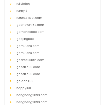
fullslotpg
funny18
future24bet.com
gachawin168.com
gamehit8888.com
gaojing888
gem99ths.com
gem99ths.com
goatza888fin.com
gobaza88.com
gobaza88.com
golden456
happy168
hengheng9899.com
hengheng9899.com