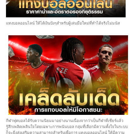
แทงบอลออนไลน์ ให้ได้เงินปังๆสำหรับผู้เล่นมือใหม่ที่ทำได้จริงไม่มนัส
กีฬาฟุตบอลได้รับความนิยมมาอย่างนานเนื่องจากว่าเป็นกีฬาที่เชียร์แล้ว
รู้สึกเพลิดเพลินใจโดยเฉพาะการพนันบอล กลุ่มที่เลือกมีความตั้งใจในระบบ
ก็จะยิ่งส่งเสริมความสามารถสำหรับเพื่อการ แทงบอลออนไลน์ ให้มีความ