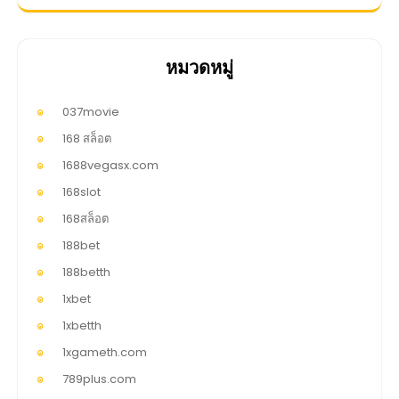
หมวดหมู่
037movie
168 สล็อต
1688vegasx.com
168slot
168สล็อต
188bet
188betth
1xbet
1xbetth
1xgameth.com
789plus.com