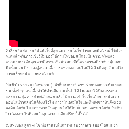
2.เลือกทีมฟุตบอลที่มั่นหัวใจที่สุด แทงบอล ไม่ใช่ว่าจะแทงทีมไหนก็ได้มั่วๆ
จะสุ่มสำหรับการเชียร์ทีมบอลได้ตามใจชอบ แม้กระนั้นความจริงแล้ว
แนวทางการคือคุณควรมีความเชื่อมั่น และมีเนื้อหาสาระเกี่ยวกับกลุ่มบอล
ทีมนั้นก่อน ถึงจะลงสู่สนามเพื่อการแทงบอลออนไลน์ได้ ถ้าเกิดคุณไม่แน่ใจ
ว่าจะเลือกพนันบอลกลุ่มไหนดี
ให้เข้าไปหาข้อมูลวิชาความรู้แล้วก็มองการวิเคราะห์ผลบอลจากเซียนบอล
รวมทั้งข้ารูก่อน เพื่อทำให้ท่านมีความมั่นใจได้ว่าคุณจะได้รับสมรรถนะ
และความคุ้มค่าอย่างสม่ำเสมอ แล้วก็มีความเข้าใจเกี่ยวกับการพนันบอล
ออนไลน์ว่ากลุ่มนั้นดีจังหรือไม่ ถ้าว่ามั่นอกมั่นใจและก็หลังจากนั้นจึงค่อย
ลงเงินเดิมพันไป แต่ว่าหากยังคลุมเคลือให้ใจเย็นก่อน อย่าลงเดิมพันรีบเกิน
ไปเนื่องจากในที่สุดแล้วคุณอาจจะเสียเปรียบก็เป็นได้
3. แทงบอล สูตร AI ใช้เพื่อสำหรับในการพินิจพิจารณาผลบอลได้แม่นยำ