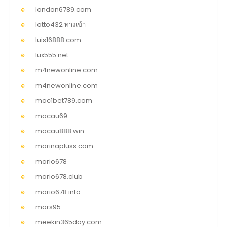
london6789.com
lotto432 ทางเข้า
luis16888.com
lux555.net
m4newonline.com
m4newonline.com
mac1bet789.com
macau69
macau888.win
marinapluss.com
mario678
mario678.club
mario678.info
mars95
meekin365day.com