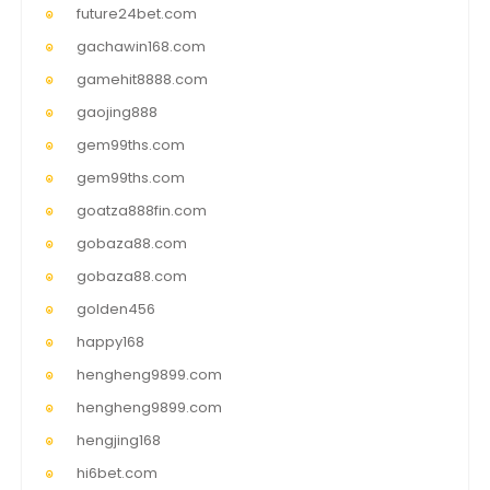
future24bet.com
gachawin168.com
gamehit8888.com
gaojing888
gem99ths.com
gem99ths.com
goatza888fin.com
gobaza88.com
gobaza88.com
golden456
happy168
hengheng9899.com
hengheng9899.com
hengjing168
hi6bet.com