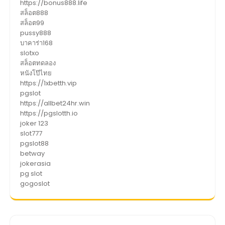
https://bonus888.life
สล็อต888
สล็อต99
pussy888
บาคาร่า168
slotxo
สล็อตทดลอง
หนังโป๊ไทย
https://1xbetth.vip
pgslot
https://allbet24hr.win
https://pgslotth.io
joker 123
slot777
pgslot88
betway
jokerasia
pg slot
gogoslot