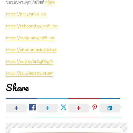
ขอขอบพระคุณเว็ปไซต์
สล็อต
https://bit.ly/jin55-co
https://rebrand.ly/jin55-co
https://cutly.info/jin55-co
https://shorturl.asia/Udlu4
https://cutt.ly/XrDgFOgO
https://t.co/GCkCbVLtGY
Share