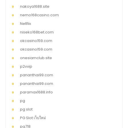
nakoya1688.site
nemo168casino.com
Netflix
niseko168bet.com
okcasino159.com
okcasino159.com
onesiamclub.site
p2vvip
pananthai99.com
pananthai99.com
paramax1688.info
pg
pg slot
PG Slot เว็บใหม่
pg718