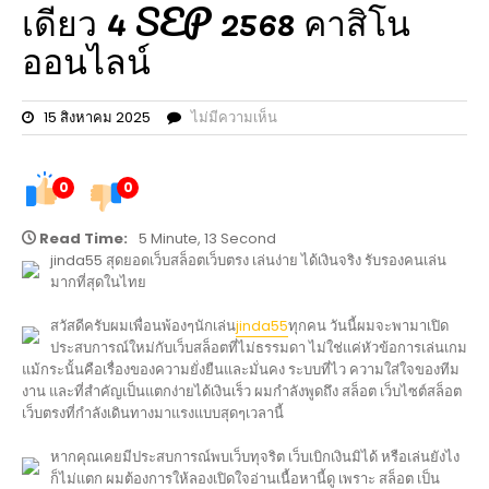
เดียว 4 SEP 2568 คาสิโน
ออนไลน์
15 สิงหาคม 2025
ไม่มีความเห็น
0
0
Read Time:
5 Minute, 13 Second
jinda55 สุดยอดเว็บสล็อตเว็บตรง เล่นง่าย ได้เงินจริง รับรองคนเล่น
มากที่สุดในไทย
สวัสดีครับผมเพื่อนพ้องๆนักเล่น
jinda55
ทุกคน วันนี้ผมจะพามาเปิด
ประสบการณ์ใหม่กับเว็บสล็อตที่ไม่ธรรมดา ไม่ใช่แค่หัวข้อการเล่นเกม
แม้กระนั้นคือเรื่องของความยั่งยืนและมั่นคง ระบบที่ไว ความใส่ใจของทีม
งาน และที่สำคัญเป็นแตกง่ายได้เงินเร็ว ผมกำลังพูดถึง สล็อต เว็บไซต์สล็อต
เว็บตรงที่กำลังเดินทางมาแรงแบบสุดๆเวลานี้
หากคุณเคยมีประสบการณ์พบเว็บทุจริต เว็บเบิกเงินมิได้ หรือเล่นยังไง
ก็ไม่แตก ผมต้องการให้ลองเปิดใจอ่านเนื้อหานี้ดู เพราะ สล็อต เป็น