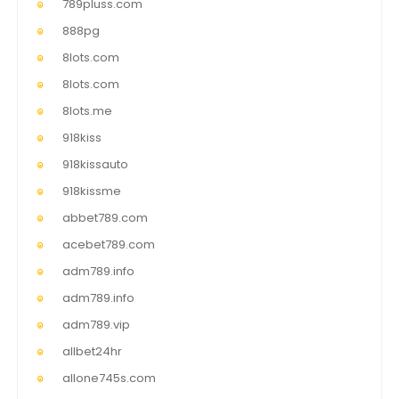
789pluss.com
888pg
8lots.com
8lots.com
8lots.me
918kiss
918kissauto
918kissme
abbet789.com
acebet789.com
adm789.info
adm789.info
adm789.vip
allbet24hr
allone745s.com