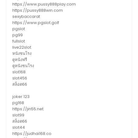
https://www.pussy888play.com
https://pussy888win.com
sexybaccarat
https://www.pgslot.golf
pgslot
pg99
fullslot
live22slot
หนังชนโรง
ดูหนังฟรี
ดูหนังชนโรง
slot168
slot456
สล็อต66
joker 123
pg168
https://jin55.net
slot99
สล็อต66
slot44
https://judhai168.co