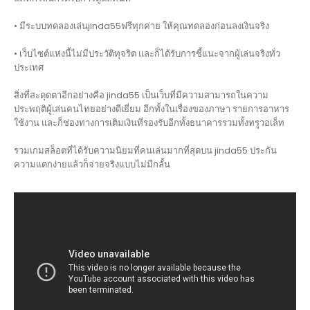
• มีระบบทดลองเล่นjinda55ฟรีทุกค่าย ให้คุณทดลองก่อนลงเงินจริง
• เว็บไซต์แห่งนี้ไม่มีประวัติทุจริต และก็ได้รับการชี้แนะจากผู้เล่นจริงทั่ว
ประเทศ
สิ่งที่สะดุดตาอีกอย่างคือ jinda55 เป็นเว็บที่มีความสามารถในความ
ประพฤติผู้เล่นคนไทยอย่างดีเยี่ยม อีกทั้งในเรื่องของภาษา รายการอาหาร
ใช้งาน และก็ช่องทางการเติมเงินที่รองรับอีกทั้งธนาคารรวมทั้งทรูวอเล็ท
รวมเกมสล็อตที่ได้รับความนิยมที่คนเล่นมากที่สุดบน jinda55 ประกัน
ความแตกง่ายแล้วก็จ่ายจริงแบบไม่มีกลั้น