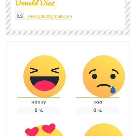
Donald Diaz
seoaba01@gmail.com
Happy
Sad
0
%
0
%