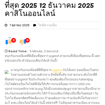
ที่สุด 2025 12 ธันวาคม 2025
คาสิโนออนไลน์
7 ตุลาคม 2025
ไม่มีความเห็น
0
0
Read Time:
5 Minute, 3 Second
สนุกกับเกมสล็อตที่ดีเยี่ยมที่สุดจาก pgslot ค่ายเกมที่เยี่ยมที่สุดขณะนี้ แตก
หนักแตกจริง ทำเงินแบบฟินๆได้แล้ววันนี้!
มาสนุกกับเกมสล็อตที่ดีที่สุดจาก
pgslot
กันได้เลย! ยอดเยี่ยมเว็บตรง
ไม่ผ่านเอเย่นต์ ไม่ผ่านตัวกลาง ลิขสิทธิ์แท้จากค่ายเกมระดับโลกที่ดี
ที่สุดอย่าง pgslot รับประกันเลยว่า คุณต้องต้องใจแน่นอน fullslotpg
เว็บไซต์ตรงเป็นเว็บไซต์ที่เปิดให้บริการเกมสล็อตมากกว่า 1,000 เกม
นอกจากเกมหลักจากค่าย pg ก็ยังมีเกมfullslotpgจากค่ายเกมอื่นๆอีกมาก
ประกันเกมแตกหนักแตกจริง ได้กำไรแบบฟินๆได้ทุกเมื่อเชื่อวันตลอด 1 วัน
โปรโมชั่นเครดิตฟรีจัดเต็มแน่ๆ ถ้าคุณต้องการมาร่วมบันเทิงใจกับพวกเรา
ล่ะก็ ลงทะเบียนใหม่ได้แล้ววันนี้ สมัครฟรี! ไม่มีคุณค่าธรรมเนียม ฝากถอน