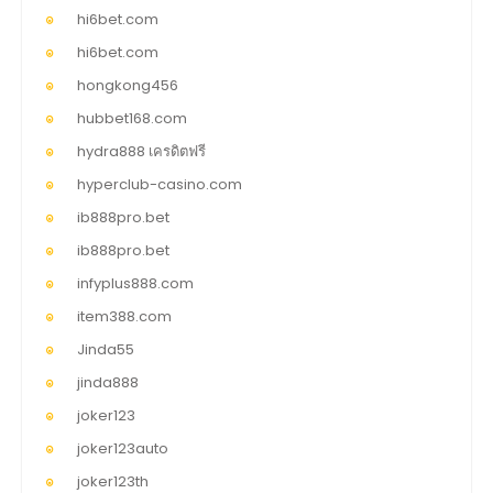
hi6bet.com
hi6bet.com
hongkong456
hubbet168.com
hydra888 เครดิตฟรี
hyperclub-casino.com
ib888pro.bet
ib888pro.bet
infyplus888.com
item388.com
Jinda55
jinda888
joker123
joker123auto
joker123th