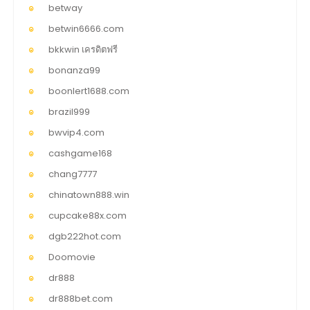
betway
betwin6666.com
bkkwin เครดิตฟรี
bonanza99
boonlert1688.com
brazil999
bwvip4.com
cashgame168
chang7777
chinatown888.win
cupcake88x.com
dgb222hot.com
Doomovie
dr888
dr888bet.com