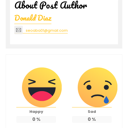
About Post Author
Donald Diaz
seoaba01@gmail.com
Happy
Sad
0
%
0
%