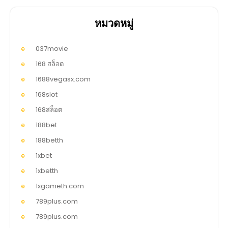
หมวดหมู่
037movie
168 สล็อต
1688vegasx.com
168slot
168สล็อต
188bet
188betth
1xbet
1xbetth
1xgameth.com
789plus.com
789plus.com