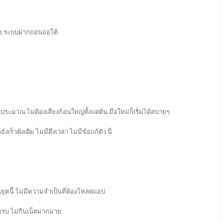
ๆคือ ระบบฝากถอนออโต้
ระมาณ ไม่ต้องเสี่ยงก้อนใหญ่ตั้งแต่ต้น มือใหม่ก็เริ่มได้สบายๆ
็วดังเดิม ไม่มีดึงเวลา ไม่มีข้อแก้ตัว นี่
นยุคนี้ ไม่มีความจำเป็นที่ต้องโหลดแอป
ยงครบ ไม่กินเน็ตมากมาย