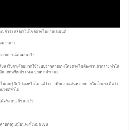
ะพบคำว่า สล็อตเว็บไซต์ตรง ไม่ผ่านเอเย่นต์
นชัดมากมาย
ประสบการณ์คนเล่นจริง
เกมส์68 เว็บตรงโดยมากใช้ระบบจากค่ายเกมโดยตรง ไม่ต้องผ่านตัวกลาง ทำให้
โบนัสแตกหรือเข้า Free Spin สม่ำเสมอ
ม่เคยรู้คิดไปเองหรือไม่ แต่ว่าจากที่ทดลองเล่นหลายค่ายในเว็บตรง คิดว่า
็บไซต์ทั่วไป
็แพ้จริง ชนะก็ชนะจริง
มีค่ายดังดูเหมือนจะทั้งหมด เช่น