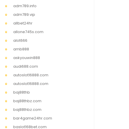
adm789.info
adm789.vip
allbet24hr
allone745s.com
alot666
amb888
askyouwin888
audi688.com
autoslot16888.com
autoslot16888.com
baj88thb
baj88thbz.com
baj88thbz.com
bar4game24hr.com
baslot168bet.com