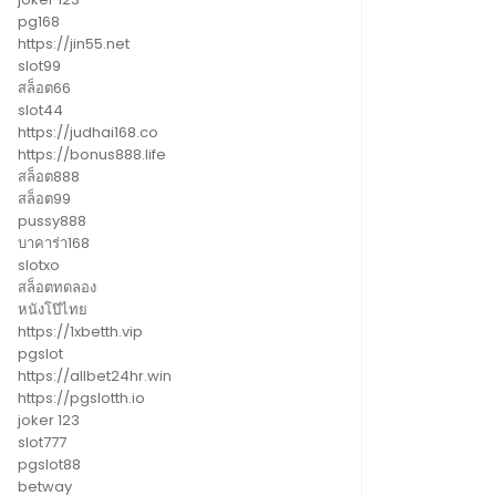
pg168
https://jin55.net
slot99
สล็อต66
slot44
https://judhai168.co
https://bonus888.life
สล็อต888
สล็อต99
pussy888
บาคาร่า168
slotxo
สล็อตทดลอง
หนังโป๊ไทย
https://1xbetth.vip
pgslot
https://allbet24hr.win
https://pgslotth.io
joker 123
slot777
pgslot88
betway