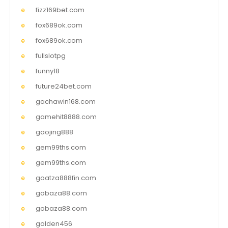
fizz169bet.com
fox689ok.com
fox689ok.com
fullslotpg
funny18
future24bet.com
gachawin168.com
gamehit8888.com
gaojing888
gem99ths.com
gem99ths.com
goatza888fin.com
gobaza88.com
gobaza88.com
golden456