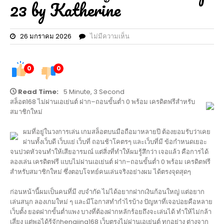
23 by Katherine
26 มกราคม 2026
ไม่มีความเห็น
0
0
Read Time:
5 Minute, 3 Second
สล็อต168 ไม่ผ่านเอเย่นต์ ฝาก–ถอนขั้นต่ำ 0 พร้อม เครดิตฟรีสำหรับ
สมาชิกใหม่
ผมที่อยู่ในวงการเล่น เกมสล็อตบนมือถือมาหลายปี ต้องยอมรับว่าเคย
ผ่านทั้งเว็บดี เว็บแย่ เว็บที่ ถอนช้าโคตรๆ และเว็บที่มี ข้อกำหนดเยอะ
จนปวดหัวจนทำให้เสียอารมณ์ แต่สิ่งที่ทำให้ผมรู้สึกว่า เจอแล้ว คือการได้
ลองเล่น เครดิตฟรี แบบไม่ผ่านเอเย่นต์ ฝาก–ถอนขั้นต่ำ 0 พร้อม เครดิตฟรี
สำหรับสมาชิกใหม่ ซึ่งตอบโจทย์คนเล่นจริงอย่างผม ได้ตรงจุดสุดๆ
ก่อนหน้านี้ผมเป็นคนที่มี งบจำกัด ไม่ได้อยากฝากเงินก้อนใหญ่ แต่อยาก
เล่นสนุก ลองเกมใหม่ ๆ และมีโอกาสทำกำไรบ้าง ปัญหาที่เจอบ่อยคือหลาย
เว็บตั้ง ยอดฝากขั้นต่ำแพง บางที่ต้องฝากหลักร้อยถึงจะเล่นได้ ทำให้ไม่กล้า
เสี่ยง แต่พอได้รู้จักhengjing168 เว็บตรงไม่ผ่านเอเย่นต์ ทุกอย่าง ต่างจาก