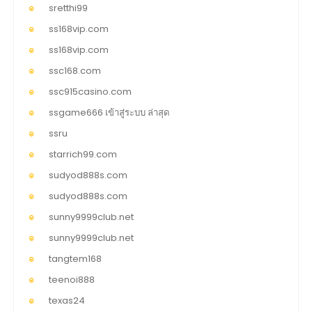
sretthi99
ss168vip.com
ss168vip.com
ssc168.com
ssc915casino.com
ssgame666 เข้าสู่ระบบ ล่าสุด
ssru
starrich99.com
sudyod888s.com
sudyod888s.com
sunny9999club.net
sunny9999club.net
tangtem168
teenoi888
texas24