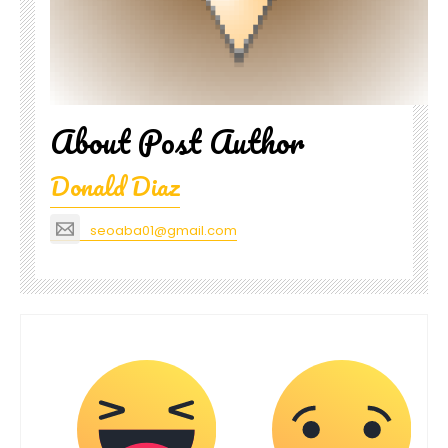
About Post Author
Donald Diaz
seoaba01@gmail.com