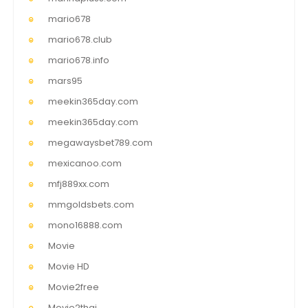
mario678
mario678.club
mario678.info
mars95
meekin365day.com
meekin365day.com
megawaysbet789.com
mexicanoo.com
mfj889xx.com
mmgoldsbets.com
mono16888.com
Movie
Movie HD
Movie2free
Movie2thai