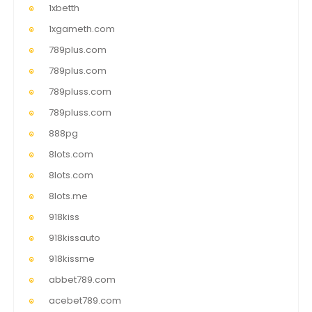
1xbetth
1xgameth.com
789plus.com
789plus.com
789pluss.com
789pluss.com
888pg
8lots.com
8lots.com
8lots.me
918kiss
918kissauto
918kissme
abbet789.com
acebet789.com