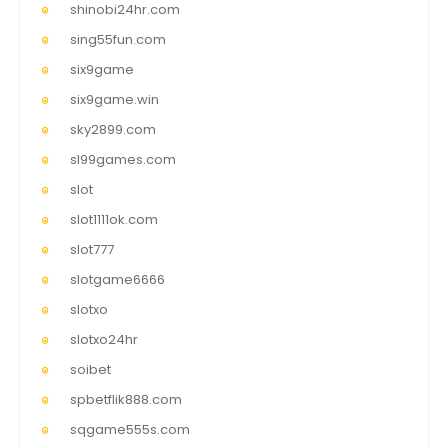
shinobi24hr.com
sing55fun.com
six9game
six9game.win
sky2899.com
sl99games.com
slot
slot1111ok.com
slot777
slotgame6666
slotxo
slotxo24hr
soibet
spbetflik888.com
sqgame555s.com