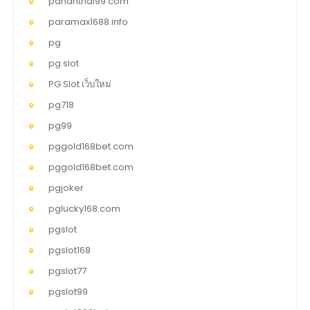
pananthai99.com
paramax1688.info
pg
pg slot
PG Slot เว็บใหม่
pg718
pg99
pggold168bet.com
pggold168bet.com
pgjoker
pglucky168.com
pgslot
pgslot168
pgslot77
pgslot99