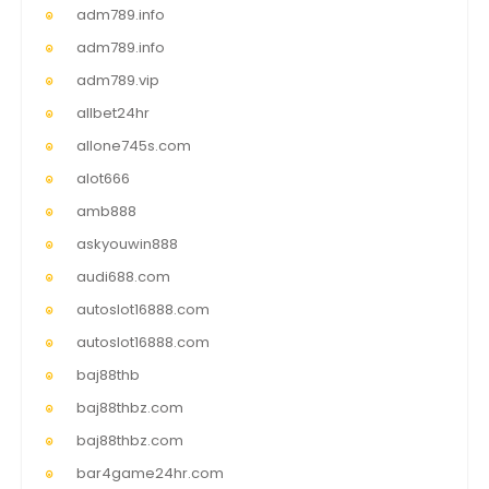
adm789.info
adm789.info
adm789.vip
allbet24hr
allone745s.com
alot666
amb888
askyouwin888
audi688.com
autoslot16888.com
autoslot16888.com
baj88thb
baj88thbz.com
baj88thbz.com
bar4game24hr.com