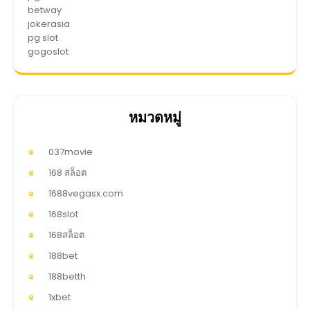
betway
jokerasia
pg slot
gogoslot
หมวดหมู่
037movie
168 สล็อต
1688vegasx.com
168slot
168สล็อต
188bet
188betth
1xbet