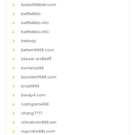
baslot168bet.com
betflixtikto
betflixtikto.info
betflixtikto.info
betway
betwin6666.com
bkkwin เครดิตฟรี
bonanza99
boonlert1688.com
brazil999
bwvip4.com
cashgame168
chang7777
chinatown888.win
cupcake88x.com