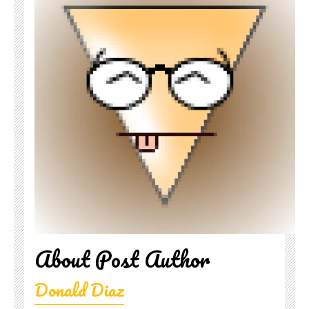
About Post Author
Donald Diaz