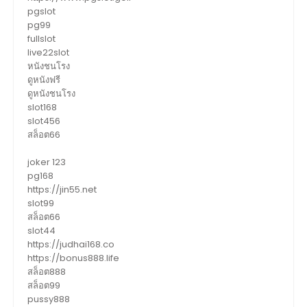
pgslot
pg99
fullslot
live22slot
หนังชนโรง
ดูหนังฟรี
ดูหนังชนโรง
slot168
slot456
สล็อต66
joker 123
pg168
https://jin55.net
slot99
สล็อต66
slot44
https://judhai168.co
https://bonus888.life
สล็อต888
สล็อต99
pussy888