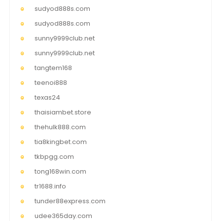
sudyod888s.com
sudyod888s.com
sunny9999club.net
sunny9999club.net
tangtem168
teenoi888
texas24
thaisiambet.store
thehulk888.com
tia8kingbet.com
tkbpgg.com
tong168win.com
tr1688.info
tunder88express.com
udee365day.com