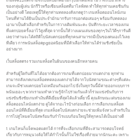
เกมlive22แตกง่ายจะเป็นที่บอกต่อในกรุ๊ปนักเดิมพัน ไม่ว่าจะเป็นวิถีทาง
ของกลุ่มผู้เล่น นักรีวิวหรือเซียนสล็อตที่มาไลฟ์สด ทำให้ทุกท่านเคยชินกัน
เป็นอย่างดี โดยเหตุนี้ให้ทุกท่านทดลองสังเกตดูว่า เกมสล็อตออนไลน์เกม
ไหนที่ท่านได้ยินเป็นประจำมักมากรับการบอกต่อเสมอๆ พร้อมกับทดลอง
เอามาเป็นตัวเลือกสำหรับในการวางเดิมพันนะคะ บันทึกระยะเวลาของเกม
ที่แตกบ่อยครั้งเอาไว้สูงที่สุด จากนั้นให้วางแผนเล่นของทุกๆวันไว้ดีๆการันตี
เลยว่าท่านจะได้สถิติโบนัสแตกบ่อยที่ทุกคนสามารถมีเป็นของตนเองไว้เลย
ทีเดียว การพนันสล็อตpgยอดนิยมที่มีตัวเลือกให้ท่านได้ร่วมชิงชัยเป็น
อย่างมาก
เว็บสล็อตตรง รวมเกมสล็อตในฝันนของคนอีกหลายคน
สำหรับผู้ใดกันที่ไม่ได้อยากต้องการเกมที่แตกบ่อยมากแตกง่าย ทุกท่าน
สามารถสังเกตเกมสล็อตทดลองแตกง่ายได้จากโบนัสตามขณะต่างๆที่แต่ละ
เกมจะมีช่วงแตกบ่อยไม่เหมือนกันออกไป ยิ่งในทุกวันนี้มีค่ายออกแบบการ
พนันเยอะๆ พวกเรามมทำความรู้จักไปร่วมกันแล้วก็ร่วมแข่งขันกับการ
แข่งขันชิงชัยเกมทำเงินที่ดีเยี่ยมที่สุดได้แล้วเดี๋ยวนี้ คุณลักษณะเด่นของเกม
สล็อตออนไลน์แตกง่าย ดูได้จากอะไรบ้างก่อนเลือก การเลือกเกมสล็อต
ออนไลน์ที่ดีเยี่ยมที่สุด เกมสล็อตโบนัสแตกง่ายจะช่วยเพิ่มจังหวะสำหรับใน
การไปสู่โหมดโบนัสพร้อมรับกำไรแบบก้อนใหญ่ให้ทุกคนได้เป็นอย่างดี
1. เกมไหนก็แจ็คพอตแตกได้ การที่จะเลือกเกมที่ดีจะสามารถตอบโจทย์
เกี่ยวกับการหมุนวงล้อให้ได้กำไรนั้นก็ไม่ใช่เรื่องที่ง่ายมากนักนะคะ เพราะ