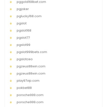
pggold168bet.com
pgjoker
pglucky168.com
pgslot
pgslot168
pgslot77
pgslot99
pgslot999bets.com
pgslotceo
pgzeus88win.com
pgzeus88win.com
play97vip.com
pokbet88
porsche999.com
porsche999.com