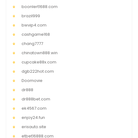
boonlert1688.com
brazil999
bwvip4.com
cashgame168
chang7777
chinatown888.win
cupcake88x.com
dgb222hot.com
Doomovie
dr888
dr888bet.com
ek4567.com
enjoy24.fun
erisauto.site
etbet16888.com