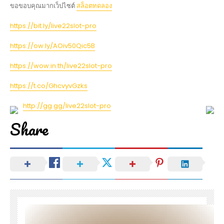
ขอขอบคุณมากเว็ปไซต์
สล็อตทดลอง
https://bit.ly/live22slot-pro
https://ow.ly/AOiv50Qic5B
https://wow.in.th/live22slot-pro
https://t.co/GhcvyvGzks
http://gg.gg/live22slot-pro
Share