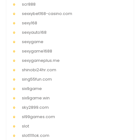
scr888
sexxybet168-casino.com
sexy168
sexyauto168
sexygame
sexygame1688
sexygameplus.me
shinobi24hr.com
sing55fun.com
six9game
six9game.win
sky2899.com
sl99games.com
slot
slot1111ok.com