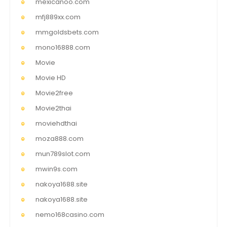
mexicanoo.com
mfj889xx.com
mmgoldsbets.com
mono16888.com
Movie
Movie HD
Movie2free
Movie2thai
moviehdthai
moza888.com
mun789slot.com
mwin9s.com
nakoya1688.site
nakoya1688.site
nemo168casino.com