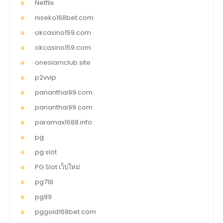
Netflix
niseko168bet.com
okcasino159.com
okcasino159.com
onesiamclub.site
p2vvip
pananthai99.com
pananthai99.com
paramax1688.info
pg
pg slot
PG Slot เว็บใหม่
pg718
pg99
pggold168bet.com