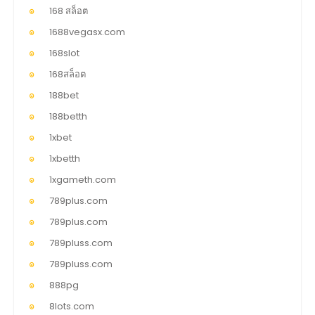
168 สล็อต
1688vegasx.com
168slot
168สล็อต
188bet
188betth
1xbet
1xbetth
1xgameth.com
789plus.com
789plus.com
789pluss.com
789pluss.com
888pg
8lots.com