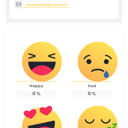
seoaba01@gmail.com
Happy
Sad
0
%
0
%