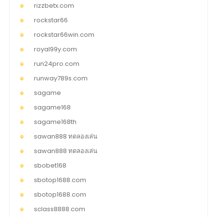
rizzbetx.com
rockstar66
rockstar66win.com
royal99y.com
run24pro.com
runway789s.com
sagame
sagame168
sagame168th
sawan888 ทดลองเล่น
sawan888 ทดลองเล่น
sbobet168
sbotop1688.com
sbotop1688.com
sclass8888.com