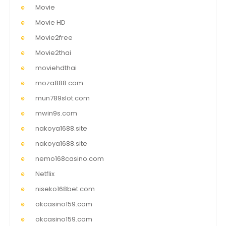
Movie
Movie HD
Movie2free
Movie2thai
moviehdthai
moza888.com
mun789slot.com
mwin9s.com
nakoya1688.site
nakoya1688.site
nemo168casino.com
Netflix
niseko168bet.com
okcasino159.com
okcasino159.com