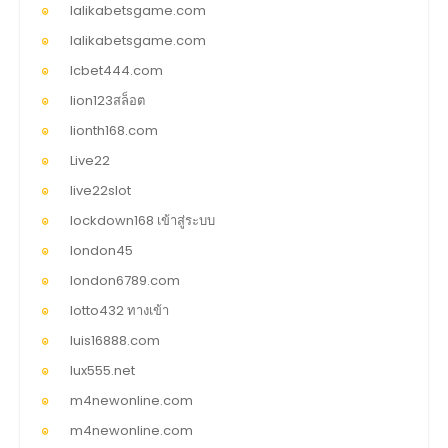
lalikabetsgame.com
lalikabetsgame.com
lcbet444.com
lion123สล็อต
lionth168.com
Live22
live22slot
lockdown168 เข้าสู่ระบบ
london45
london6789.com
lotto432 ทางเข้า
luis16888.com
lux555.net
m4newonline.com
m4newonline.com