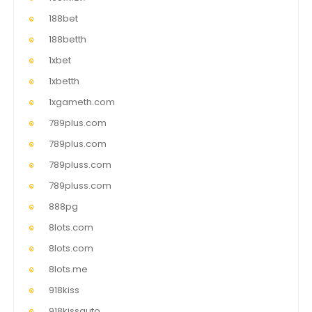
188bet
188betth
1xbet
1xbetth
1xgameth.com
789plus.com
789plus.com
789pluss.com
789pluss.com
888pg
8lots.com
8lots.com
8lots.me
918kiss
918kissauto