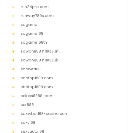
run24pro.com
runway789s.com
sagame
sagame168
sagame168th
sawan888 ทดลองเล่น
sawan888 ทดลองเล่น
sbobet168
sbotop1688.com
sbotop1688.com
sclass8888.com
scr888
sexxybet168-casino.com
sexy168
sexyauto168