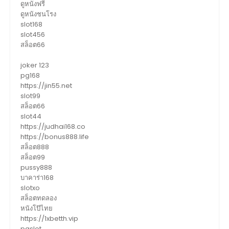
ดูหนังฟรี
ดูหนังชนโรง
slot168
slot456
สล็อต66
joker 123
pg168
https://jin55.net
slot99
สล็อต66
slot44
https://judhai168.co
https://bonus888.life
สล็อต888
สล็อต99
pussy888
บาคาร่า168
slotxo
สล็อตทดลอง
หนังโป๊ไทย
https://1xbetth.vip
pgslot