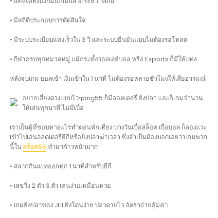
• แทงได้ทั้งยังก่อนเกมแล้วก็ระหว่างเกม
• มีสถิติประกอบการตัดสินใจ
• มีระบบระเบียบแทงเร็วใน 3 วิ และระบบยืนยันแบบไม่ต้องรอโหลด
• กีฬาครบทุกหมวดหมู่ แม้กระทั้งวอลเลย์บอล หรือ Esports ก็มีให้แทง
หลังจบเกม บอลเข้า เงินเข้าใน 1 นาที ไม่ต้องรอหลายชั่วโมงให้เสียอารมณ์
อยากเสี่ยงดวงแบบไวๆbng55 ก็มีลอตเตอรี่ ยิงปลา และก็เกมจำนวน
ให้เล่นทุกนาที ไม่มีเบื่อ
เราเป็นผู้ที่ชอบหาอะไรทำตอนพักเที่ยง บางวันเบื่อสล็อต เบื่อบอล ก็ลองแวะ
เข้าไปเล่นลอตเตอรี่ยี่กีหรือยิงปลาฆ่าเวลา ซึ่งจำเป็นต้องบอกเลยว่าเกมพวก
นี้ใน
สล็อต55
ทำมาก้าวหน้ามาก
• สลากกินแบ่งออกทุก 1 นาทีสำหรับยี่กี
• เลขวิ่ง 2 ตัว 3 ตัว เล่นง่ายเหมือนหวย
• เกมยิงปลาของ JILI ยิงโดนง่าย ปลาตายไว อัตราจ่ายคุ้มค่า