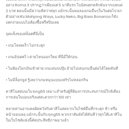
อย่าง Roma X ปรากฏว่าเพียงแต่ 5 นาทีแรก โบนัสแตกหลักพันจากเบทแค่
2 บาท ตอนนั้นมีความคิดว่าฟลุก แม้กระนั้นพอลองเกมอื่นๆในวันต่อไป ยก
ตัวอย่างเช่น Mahjong Ways, Lucky Neko, Big Bass Bonanza ก็ยัง
แตกง่ายแบบไม่ต้องซื้อฟรีสปินเลย
จุดแข็งของสล็อตที่นี่เป็น
• เกมโหลดเร็ว ไม่กระตุก
• เกมอัปเดตไว ค่ายไหนออกใหม่ ที่นี่มีให้ก่อน
• ไม่ต้องโยกเงินเข้าค่าย เกมเล่นจบปุ๊บ ย้ายไปเล่นเกมอื่นต่อได้โดยทันที
• ไม่มีล็อกยูส รู้เลยว่าเกมหมุนแบบแฟร์ๆไม่หลอกกิน
คาสิโนสดบนเว็บ bng55 เหมาะสำหรับผู้ที่ต้องการประสบการณ์ใกล้เคียง
การเล่นในบ่อนจริงแต่สะดวกกว่า 100 เท่า
หลายท่านอาจเคยผิดหวังกับคาสิโนสดจากเว็บไซต์อื่นที่กระตุก ช้า หรือ
หน้าจอเบลอ แม้กระนั้นกับ bng55 พวกเราสัมผัสได้ทันทีว่าทุกโต๊ะคาสิโน
ในเว็บไซต์แห่งนี้คัดประสิทธิภาพมาแล้ว