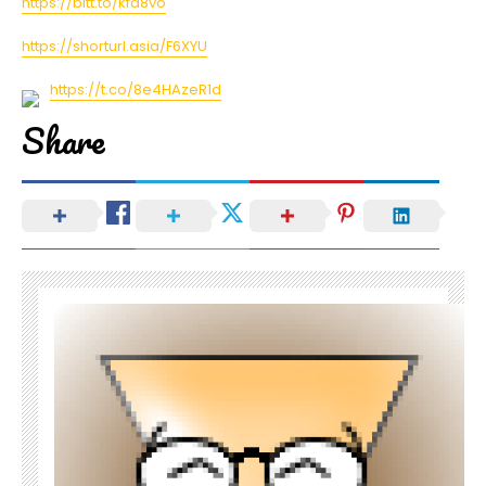
https://bitt.to/kfd8vo
https://shorturl.asia/F6XYU
https://t.co/8e4HAzeR1d
Share