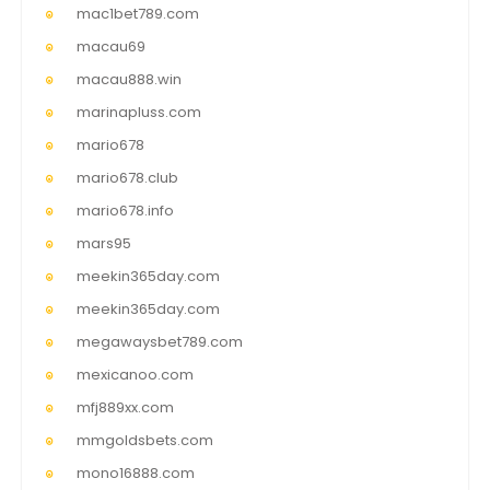
mac1bet789.com
macau69
macau888.win
marinapluss.com
mario678
mario678.club
mario678.info
mars95
meekin365day.com
meekin365day.com
megawaysbet789.com
mexicanoo.com
mfj889xx.com
mmgoldsbets.com
mono16888.com