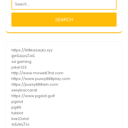
https://918kissauto.xyz
ดูหนังออนไลน์
sa gaming
joker123
http://www.movie87hd.com
https://www.pussy888play.com
https://pussy888win.com
sexybaccarat
https://www.pgslot.golf
pgslot
pg99
fullslot
live22slot
หนังชนโรง