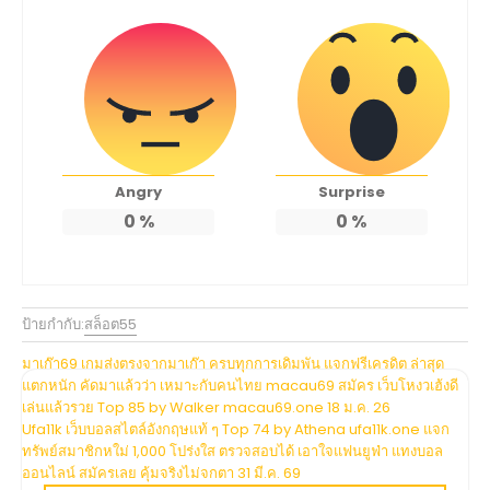
Angry
Surprise
0
%
0
%
ป้ายกำกับ:
สล็อต55
แนะแนว
มาเก๊า69 เกมส่งตรงจากมาเก๊า ครบทุกการเดิมพัน แจกฟรีเครดิต ล่าสุด
แตกหนัก คัดมาแล้วว่า เหมาะกับคนไทย macau69 สมัคร เว็บโหงวเฮ้งดี
เรื่อง
เล่นแล้วรวย Top 85 by Walker macau69.one 18 ม.ค. 26
Ufa11k เว็บบอลสไตล์อังกฤษแท้ ๆ Top 74 by Athena ufa11k.one แจก
ทรัพย์สมาชิกหใม่ 1,000 โปร่งใส ตรวจสอบได้ เอาใจแฟนยูฟ่า แทงบอล
ออนไลน์ สมัครเลย คุ้มจริงไม่จกตา 31 มี.ค. 69