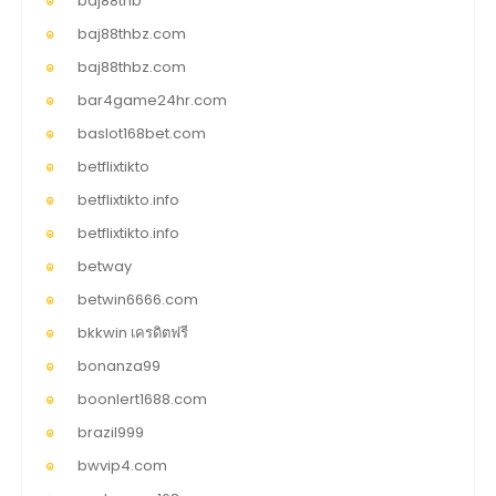
baj88thb
baj88thbz.com
baj88thbz.com
bar4game24hr.com
baslot168bet.com
betflixtikto
betflixtikto.info
betflixtikto.info
betway
betwin6666.com
bkkwin เครดิตฟรี
bonanza99
boonlert1688.com
brazil999
bwvip4.com