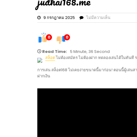
judhai168.me
9 กรกฎาคม 2025
ไม่มีความเห็น
0
0
Read Time:
5 Minute, 36 Second
สล็อต
ไม่ต้องสมัคร ไม่ต้องฝาก ทดลองเล่นได้ในทันที
การเล่น สล็อต168 ไม่เคยง่ายขนาดนี้มาก่อน! ตอนนี้ผู้เล่
ฝากเงิน