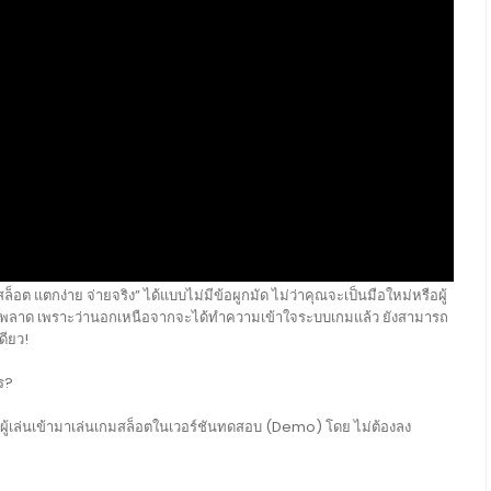
็อต แตกง่าย จ่ายจริง” ได้แบบไม่มีข้อผูกมัด ไม่ว่าคุณจะเป็นมือใหม่หรือผู้
วรพลาด เพราะว่านอกเหนือจากจะได้ทำความเข้าใจระบบเกมแล้ว ยังสามารถ
ดียว!
ร?
ดให้ผู้เล่นเข้ามาเล่นเกมสล็อตในเวอร์ชันทดสอบ (Demo) โดย ไม่ต้องลง