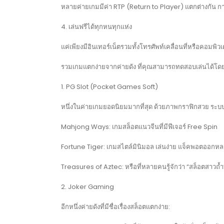
หลายค่ายเกมมีค่า RTP (Return to Player) แตกต่างกัน
4. เล่นฟรีได้ทุกหนทุกแห่ง
แค่เพียงมีอินเทอร์เน็ตรวมทั้งโทรศัพท์เคลื่อนที่หรือคอม
รวมเกมแตกง่ายจากค่ายดัง ที่คุณสามารถทดสอบเล่นได้โดย
1. PG Slot (Pocket Games Soft)
หนึ่งในค่ายเกมยอดนิยมมากที่สุด ด้วยภาพกราฟิกสวย ระบบเ
Mahjong Ways: เกมสล็อตแนวจีนที่มีฟีเจอร์ Free Spin
Fortune Tiger: เกมสไตล์มินิมอล เล่นง่าย แจ็คพอตออกหลา
Treasures of Aztec: หรือที่หลายคนรู้จักว่า “สล็อตสาวถ้ำ
2. Joker Gaming
อีกหนึ่งค่ายดังที่มีชื่อเรื่องสล็อตแตกง่าย: