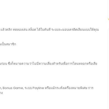
่น แล้วคลิก ทดลองเล่น สล็อต ได้ในทันที ระบบจะมอบเครดิตเลียนแบบให้คุณ
นเป็นสมาชิก
นก่อน ซึ่งก็หมายความว่าไม่มีความเสี่ยงสำหรับเพื่อการโดนหลอกหรือเสีย
in, Bonus Game, ระบบ Payline หรือแม้กระทั่งเครื่องหมายพิเศษ การ
าง