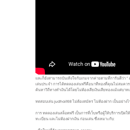
และก็ยังสามารถบันเทิงใจกับเกมจากค่ายตามที่การันตีว่า ” สล
เล่นประจำ การได้ทดลองเล่นฟรีคือนาทีทองที่คุณไม่สมค
ค้นหาวิถีทางทำเงินได้โดยไม่ต้องเสียเงินเสียทองแม้แต่บาทเ
ทดสอบเล่น judhai168 ไม่ต้องสมัคร ไม่ต้องฝาก เป็นอย่างไ
การ ทดลองเล่นสล็อตฟรี เป็นการที่เว็บหรือผู้ให้บริการเปิ
ทะเบียน และไม่ต้องฝากเงิน ก่อนเล่น ซึ่งเหมาะกับ: