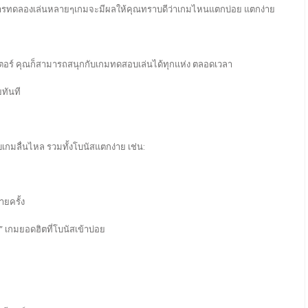
 การทดลองเล่นหลายๆเกมจะมีผลให้คุณทราบดีว่าเกมไหนแตกบ่อย แตกง่าย
พิวเตอร์ คุณก็สามารถสนุกกับเกมทดสอบเล่นได้ทุกแห่ง ตลอดเวลา
ทันที
กมลื่นไหล รวมทั้งโบนัสแตกง่าย เช่น:
ยครั้ง
” เกมยอดฮิตที่โบนัสเข้าบ่อย