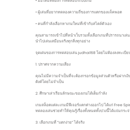
• มือใหม่ที่ต้องการทดสอบระบบเกม
• ผู้เล่นที่อยากทดลองความถี่ของการแตกของแจ็คพอต
• คนที่กำลังเลือกหาเกมใหม่ที่เข้ากับสไตล์ตัวเอง
คุณสามารถเข้าไปที่หน้าเว็บรวมทั้งเลือกเกมที่ปรารถนาเล
นำไปเล่นเสมือนจริงทุกสิ่งทุกอย่าง
จุดเด่นของการทดสอบเล่น judhai168 โดยไม่ต้องลงทะเบีย
1. ปราศจากความเสี่ยง
คุณไม่มีความจำเป็นที่จะต้องกรอกข้อมูลส่วนตัวหรือฝากเงิ
ตังค์โดยไม่จำเป็น
2. ศึกษาเล่าเรียนลักษณะของเกมได้เต็มกำลัง
เกมสล็อตแต่ละเกมมีฟีเจอร์แตกต่างออกไป ได้แก่ Free Sp
ทดลองเล่นช่วยทำให้คุณรู้เรื่องทั้งหมดทั้งปวงนี้ได้แจ่มกระจ่
3. เลือกเกมที่ “แตกง่าย” ได้จริง