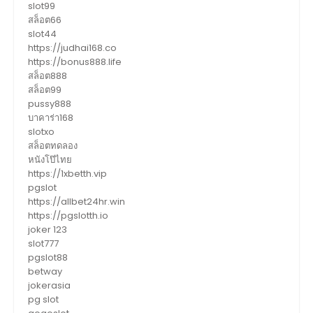
slot99
สล็อต66
slot44
https://judhai168.co
https://bonus888.life
สล็อต888
สล็อต99
pussy888
บาคาร่า168
slotxo
สล็อตทดลอง
หนังโป๊ไทย
https://1xbetth.vip
pgslot
https://allbet24hr.win
https://pgslotth.io
joker 123
slot777
pgslot88
betway
jokerasia
pg slot