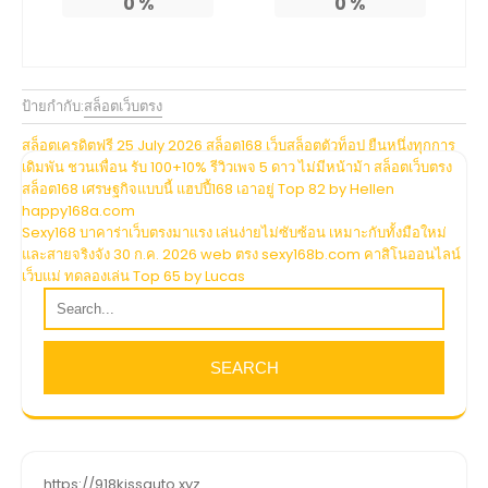
0
%
0
%
ป้ายกำกับ:
สล็อตเว็บตรง
แนะแนว
สล็อตเครดิตฟรี 25 July 2026 สล็อต168 เว็บสล็อตตัวท็อป ยืนหนึ่งทุกการ
เดิมพัน ชวนเพื่อน รับ 100+10% รีวิวเพจ 5 ดาว ไม่มีหน้าม้า สล็อตเว็บตรง
เรื่อง
สล็อต168 เศรษฐกิจแบบนี้ แฮปปี้168 เอาอยู่ Top 82 by Hellen
happy168a.com
Sexy168 บาคาร่าเว็บตรงมาแรง เล่นง่ายไม่ซับซ้อน เหมาะกับทั้งมือใหม่
และสายจริงจัง 30 ก.ค. 2026 web ตรง sexy168b.com คาสิโนออนไลน์
เว็บแม่ ทดลองเล่น Top 65 by Lucas
https://918kissauto.xyz