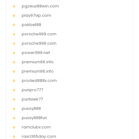
pgzeus88win.com
play97vip.com
pokbet88
porsche999.com
porsche999.com
power999.net
premium66.info
premium66.info
proded888x.com
punpro777
puntaek77
pussy888
pussy888fun
ramclubx.com
rasri365day.com