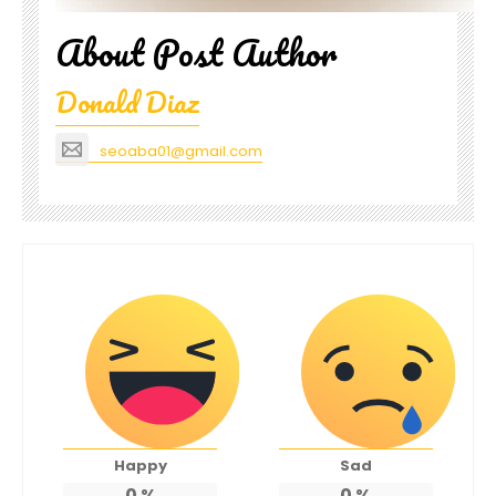
About Post Author
Donald Diaz
seoaba01@gmail.com
Happy
Sad
0
%
0
%