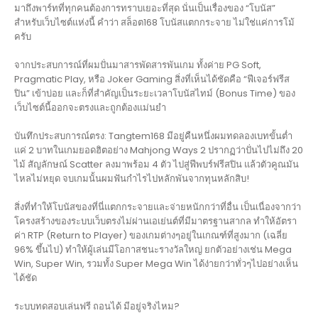
มาถึงพาร์ทที่ทุกคนต้องการทราบเยอะที่สุด นั่นเป็นเรื่องของ “โบนัส”
สำหรับเว็บไซต์แห่งนี้ คำว่า สล็อต168 โบนัสแตกกระจาย ไม่ใช่แค่การโม้
ครับ
จากประสบการณ์ที่ผมปั่นมาสารพัดสารพันเกม ทั้งค่าย PG Soft,
Pragmatic Play, หรือ Joker Gaming สิ่งที่เห็นได้ชัดคือ “ฟีเจอร์ฟรีส
ปิน” เข้าบ่อย และก็ที่สำคัญเป็นระยะเวลาโบนัสไทม์ (Bonus Time) ของ
เว็บไซต์นี้ออกจะตรงและถูกต้องแม่นยำ
บันทึกประสบการณ์ตรง: Tangtem168 มีอยู่คืนหนึ่งผมทดลองเบทขั้นต่ำ
แค่ 2 บาทในเกมยอดฮิตอย่าง Mahjong Ways 2 ปรากฏว่าปั่นไปไม่ถึง 20
ไม้ สัญลักษณ์ Scatter ลงมาพร้อม 4 ตัว ไปสู่ฟีพบร์ฟรีสปิน แล้วตัวคูณมัน
ไหลไม่หยุด จบเกมนั้นผมฟันกำไรไปหลักพันจากทุนหลักสิบ!
สิ่งที่ทำให้โบนัสของที่นี่แตกกระจายและจ่ายหนักกว่าที่อื่น เป็นเนื่องจากว่า
โครงสร้างของระบบเว็บตรงไม่ผ่านเอเย่นต์ที่มีมาตรฐานสากล ทำให้อัตรา
ค่า RTP (Return to Player) ของเกมต่างๆอยู่ในเกณฑ์ที่สูงมาก (เฉลี่ย
96% ขึ้นไป) ทำให้ผู้เล่นมีโอกาสชนะรางวัลใหญ่ ยกตัวอย่างเช่น Mega
Win, Super Win, รวมทั้ง Super Mega Win ได้ง่ายกว่าทั่วๆไปอย่างเห็น
ได้ชัด
ระบบทดสอบเล่นฟรี ถอนได้ มีอยู่จริงไหม?