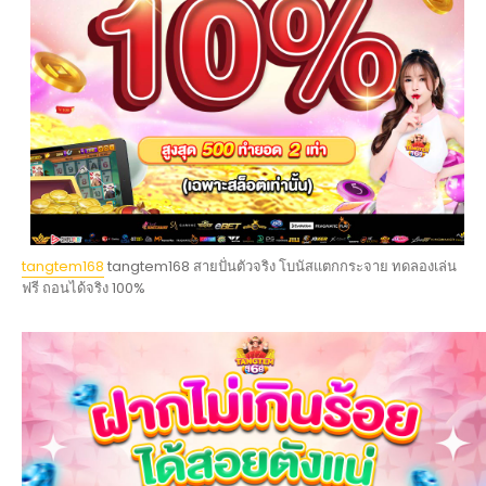
tangtem168
tangtem168 สายปั่นตัวจริง โบนัสแตกกระจาย ทดลองเล่น
ฟรี ถอนได้จริง 100%