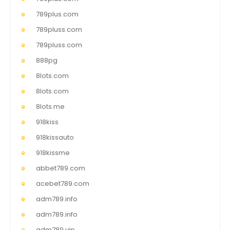
789plus.com
789pluss.com
789pluss.com
888pg
8lots.com
8lots.com
8lots.me
918kiss
918kissauto
918kissme
abbet789.com
acebet789.com
adm789.info
adm789.info
adm789.vip