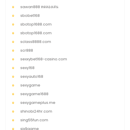
sawan888 ทดลองเล่น
sbobet168
sbotop1688.com
sbotop1688.com
sclass8888.com
scr888
sexxybet168-casino.com
sexy168
sexyauto168
sexygame
sexygame1688
sexygameplus.me
shinobi24hr.com
sing55fun.com
six9game