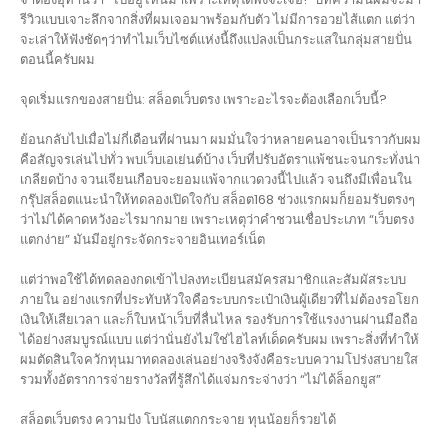
รีวิวแบบเจาะลึกจากสิ่งที่ผมเจอมาพร้อมกับตัว ไม่มีการอวยไส้แตก แต่ว่า
จะเล่าให้ฟังชัดๆว่าทำไมเว็บไซต์แห่งนี้ถึงแปลงเป็นกระแสในกลุ่มสายปั่น
ตอนนี้ครับผม
จุดเริ่มแรกของสายปั่น: สล็อตเว็บตรง เพราะอะไรจะต้องเลือกเว็บนี้?
ย้อนกลับไปเมื่อไม่กี่เดือนที่ผ่านมา ผมมั่นใจว่าหลายคนอาจเป็นราวกับผม
คือสัญจรเล่นไปทั่ว พบเว็บเอเย่นต์บ้าง เว็บที่ปรับอัตราแพ้ชนะจนกระทั่งน่า
เกลียดบ้าง จวนเจียนเกือบจะยอมแพ้จากแวดวงนี้ไปแล้ว จนถึงมีเพื่อนใน
กรุ๊ปสล็อตแนะนำให้ทดลองเปิดใจกับ สล็อต168 ช่วงแรกผมก็ยอมรับตรงๆ
ว่าไม่ได้คาดหวังอะไรมากมาย เพราะเหตุว่าคำชวนเชื่อประเภท “เว็บตรง
แตกง่าย” มันมีอยู่กระจัดกระจายอินเทอร์เน็ต
แต่ว่าพอใช้ได้ทดลองกดเข้าไปลงทะเบียนสมัครสมาชิกและสัมผัสระบบ
ภายใน อย่างแรกที่ประทับหัวใจคือระบบกระเป๋าเงินผู้เดียวที่ไม่ต้องรอโยก
เงินให้เสียเวลา และก็ใบหน้าเว็บที่ลื่นไหล รองรับการใช้แรงงานผ่านมือถือ
ได้อย่างสมบูรณ์แบบ แต่ว่านั่นยังไม่ใช่ไฮไลท์เด็ดครับผม เพราะสิ่งที่ทำให้
ผมตัดสินใจควักทุนมาทดลองเล่นอย่างจริงจังคือระบบความโปร่งสบายใส
รวมทั้งอัตราการจ่ายรางวัลที่รู้สึกได้แจ่มกระจ่างว่า “ไม่ได้ล็อกยูส”
สล็อตเว็บตรง ความปัง โบนัสแตกกระจาย ทุนน้อยก็รวยได้