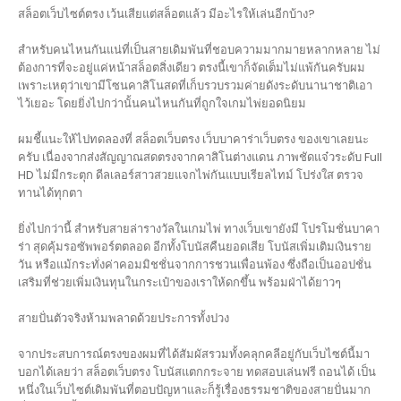
สล็อตเว็บไซต์ตรง เว้นเสียแต่สล็อตแล้ว มีอะไรให้เล่นอีกบ้าง?
สำหรับคนไหนกันแน่ที่เป็นสายเดิมพันที่ชอบความมากมายหลากหลาย ไม่
ต้องการที่จะอยู่แค่หน้าสล็อตสิ่งเดียว ตรงนี้เขาก็จัดเต็มไม่แพ้กันครับผม
เพราะเหตุว่าเขามีโซนคาสิโนสดที่เก็บรวบรวมค่ายดังระดับนานาชาติเอา
ไว้เยอะ โดยยิ่งไปกว่านั้นคนไหนกันที่ถูกใจเกมไพ่ยอดนิยม
ผมชี้แนะให้ไปทดลองที่ สล็อตเว็บตรง เว็บบาคาร่าเว็บตรง ของเขาเลยนะ
ครับ เนื่องจากส่งสัญญาณสดตรงจากคาสิโนต่างแดน ภาพชัดแจ๋วระดับ Full
HD ไม่มีกระตุก ดีลเลอร์สาวสวยแจกไพ่กันแบบเรียลไทม์ โปร่งใส ตรวจ
ทานได้ทุกตา
ยิ่งไปกว่านี้ สำหรับสายล่ารางวัลในเกมไพ่ ทางเว็บเขายังมี โปรโมชั่นบาคา
ร่า สุดคุ้มรอซัพพอร์ตตลอด อีกทั้งโบนัสคืนยอดเสีย โบนัสเพิ่มเติมเงินราย
วัน หรือแม้กระทั่งค่าคอมมิชชั่นจากการชวนเพื่อนพ้อง ซึ่งถือเป็นออปชั่น
เสริมที่ช่วยเพิ่มเงินทุนในกระเป๋าของเราให้ดกขึ้น พร้อมฝ่าได้ยาวๆ
สายปั่นตัวจริงห้ามพลาดด้วยประการทั้งปวง
จากประสบการณ์ตรงของผมที่ได้สัมผัสรวมทั้งคลุกคลีอยู่กับเว็บไซต์นี้มา
บอกได้เลยว่า สล็อตเว็บตรง โบนัสแตกกระจาย ทดสอบเล่นฟรี ถอนได้ เป็น
หนึ่งในเว็บไซต์เดิมพันที่ตอบปัญหาและก็รู้เรื่องธรรมชาติของสายปั่นมาก