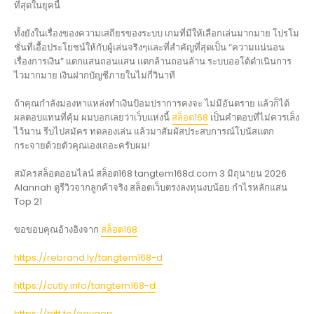
ที่สุดในยุคนี้
ทั้งยังในเรื่องของความเสถียรของระบบ เกมที่มีให้เลือกเล่นมากมาย โปรโม
ชั่นที่เอื้อประโยชน์ให้กับผู้เล่นจริงๆและที่สำคัญที่สุดเป็น “ความแน่นอน
เรื่องการเงิน” แตกแสนถอนแสน แตกล้านถอนล้าน ระบบออโต้ดำเนินการ
ไวมากมาย เงินฝากบัญชีภายในไม่กี่วินาที
ถ้าคุณกำลังมองหาแหล่งทำเงินป้อมปราการคงจะ ไม่มีอันตราย แล้วก็ได้
ผลตอบแทนที่คุ้ม ผมบอกเลยว่าเว็บแห่งนี้
สล็อต168
เป็นคำตอบที่ไม่ควรเล็ง
ไว้นาน รีบไปสมัคร ทดลองเล่น แล้วมาสัมผัสประสบการณ์โบนัสแตก
กระจายด้วยตัวคุณเองเถอะครับผม!
สมัครสล็อตออนไลน์ สล็อต168 tangtem168d.com 3 มิถุนายน 2026
Alannah ดูรีวิวจากลูกค้าจริง สล็อตเว็บตรงลงทุนงบน้อย กำไรหลักแสน
Top 21
ขอขอบคุณอ้างอิงจาก
สล็อต168
https://rebrand.ly/tangtem168-d
https://cutly.info/tangtem168-d
https://bitt.to/ogvqep