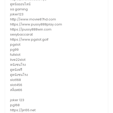
ดูหนังออนไลน์
sa gaming
joker123
http://www.movie87hd.com
https://www.pussy888play.com
https://pussy888win.com
sexybaccarat
https://www.pgslot.golf
pgslot
pg99
fullslot
live22slot
หนังชนโรง
ดูหนังฟรี
ดูหนังชนโรง
slot168
slot456
สล็อต66
joker 123
pg168
https://jin55.net