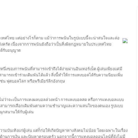
ศไทย แต่อย่างไรก็ตาม แม้ว่าการพนันในรูปแบบนี้จะน่าสนใจและล่อ
ร่งครัด เนื่องจากการพนันยังถือว่าเป็นสิ่งผิดกฎหมายในประเทศไทย
ได้รับอนุญาต
งของการพนันที่สามารถเข้าถึงได้ง่ายผ่านอินเทอร์เน็ต ผู้เล่นเพียงแค่มี
ามารถเข้าร่วมเดิมพันได้แล้ว สิ่งนี้ทำให้การแทงบอลได้รับความนิยมเพิ่ม
ช่น ฟุตบอลโลก หรือพรีเมียร์ลีกอังกฤษ
ม่ว่าจะเป็นการแทงผลบอลล่วงหน้า การแทงบอลสด หรือการแทงบอลแบบ
้เล่นสามารถเลือกเดิมพันตามความชำนาญและความสนใจของตนเอง รูปแบบ
ุกสนานให้กับผู้เล่น
นเทิงแก่ผู้เล่น แต่ก็ก่อให้เกิดปัญหาทางสังคมไม่น้อย โดยเฉพาะในเรื่อง
้านการเงิน และปัญหาครอบครัว นอกจากนี้การแทงบอลออนไลน์ที่ยังไม่มี