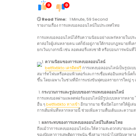
0
0
Read Time:
1 Minute, 59 Second
รายงานเรื่อง การแทงบอลออนไลน์ในประเทศไทย
การแทงบอลออนไลน์ได้รับความนิยมอย่างแพร่หลายในประเท
ตาล่อใจผู้เล่นหลายคน แต่ก็ยังอยู่ภายใต้กรอบกฎหมายที่เค
ยกเว้นบางกรณี เช่น ลอตเตอรี่แห่งชาติ หรือบ่อนการพนันที่
ความนิยมของการแทงบอลออนไลน์
betflixtikto เครดิตฟรี
การแทงบอลออนไลน์เป็นรูปแบบหนึ่
สมาร์ทโฟนหรือคอมพิวเตอร์และการเชื่อมต่ออินเทอร์เน็ตก็ส
ขึ้น โดยเฉพาะในช่วงที่มีการแข่งขันฟุตบอลรายการใหญ่ ๆ เ
กระบวนการและรูปแบบของการแทงบอลออนไลน์
การแทงบอลผ่านแพลตฟอร์มออนไลน์มีรูปแบบหลากหลาย ไ
อื่น ๆ
betflixtikto ทางเข้า
อีกมากมาย ซึ่งเปิดโอกาสให้ผู
การเดิมพันที่หลากหลายนี้ ช่วยเพิ่มความตื่นเต้นและความสน
ผลกระทบของการแทงบอลออนไลน์ในสังคมไทย
ถึงแม้ว่าการแทงบอลออนไลน์จะให้ความสะดวกสบายและความบั
ของปัญหาการเสพติดการพนัน ซึ่งสามารถนำไปสู่ปัญหาทางด