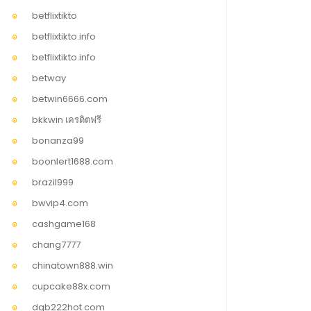
betflixtikto
betflixtikto.info
betflixtikto.info
betway
betwin6666.com
bkkwin เครดิตฟรี
bonanza99
boonlert1688.com
brazil999
bwvip4.com
cashgame168
chang7777
chinatown888.win
cupcake88x.com
dgb222hot.com