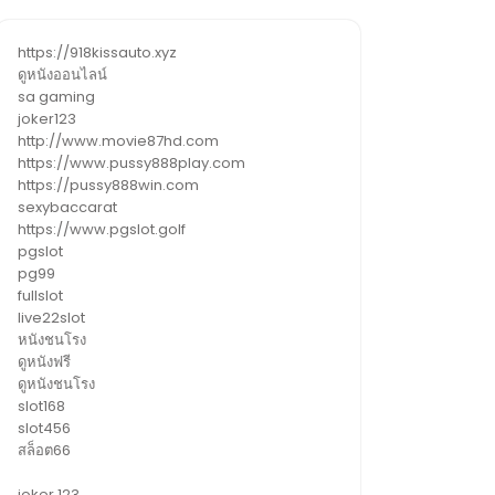
https://918kissauto.xyz
ดูหนังออนไลน์
sa gaming
joker123
http://www.movie87hd.com
https://www.pussy888play.com
https://pussy888win.com
sexybaccarat
https://www.pgslot.golf
pgslot
pg99
fullslot
live22slot
หนังชนโรง
ดูหนังฟรี
ดูหนังชนโรง
slot168
slot456
สล็อต66
joker 123