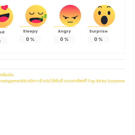
Sleepy
Angry
Surprise
ed
0
%
0
%
0
%
%
รเดิมพัน
 cashgame168 สมัคร เข้าเล่นได้ทันที แจกเครดิตฟรี Top 99 by Suzanne