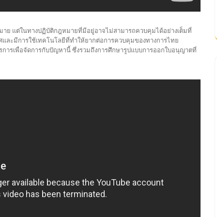
ย แต่ในทางปฏิบัติกฎหมายที่มีอยู่อาจไม่สามารถควบคุมได้อย่างเต็มที่
เทศและมีการใช้เทคโนโลยีที่ทำให้ยากต่อการควบคุมของทางการไทย
เพื่อจัดการกับปัญหานี้ ซึ่งรวมถึงการศึกษารูปแบบการออกใบอนุญาตที่