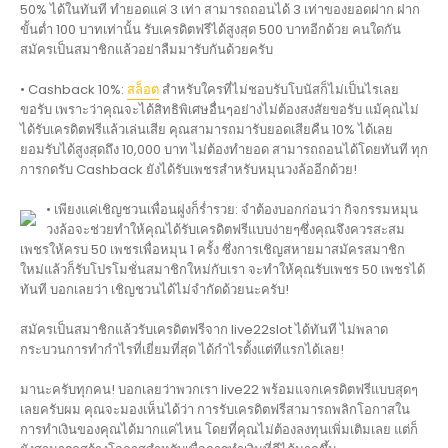
50% ได้ในทันที ทำยอดแค่ 3 เท่า สามารถถอนได้ 3 เท่าของยอดฝาก ฝาก
ขั้นต่ำ 100 บาทเท่านั้น รับเครดิตฟรีได้สูงสุด 500 บาทอีกด้วย คนใดกัน
สมัครเป็นสมาชิกแล้วอย่าลืมมารับกันด้วยครับ
• Cashback 10%:
สล็อต
สำหรับใครที่ไม่ชอบรับโบนัสก็ไม่เป็นไรเลย
ขอรับ เพราะว่าคุณจะได้สิทธิพิเศษอื่นๆอย่างไม่ต้องสงสัยขอรับ แม้คุณไม่
ได้รับเครดิตฟรีแล้วเล่นเสีย คุณสามารถมารับยอดเสียคืน 10% ได้เลย
ยอมรับได้สูงสุดถึง 10,000 บาท ไม่ต้องทำยอด สามารถถอนได้โดยทันที ทุก
การกดรับ Cashback ยังได้รับเพชรสำหรับหมุนวงล้ออีกด้วย!
• เพียงแค่เชิญชวนเพื่อนฝูงก็ร่ำรวย: จำต้องบอกก่อนว่า กิจกรรมหมุน
วงล้อจะช่วยทำให้คุณได้รับเครดิตฟรีแบบง่ายๆซึ่งคุณจึงควรสะสม
เพชรให้ครบ 50 เพชรเพื่อหมุน 1 ครั้ง ซึ่งการเชิญสหายมาสมัครสมาชิก
ใหม่แล้วก็รับโปรโมชั่นสมาชิกใหม่กับเรา จะทำให้คุณรับเพชร 50 เพชรได้
ทันที บอกเลยว่า เชิญชวนได้ไม่จำกัดด้วยนะครับ!
สมัครเป็นสมาชิกแล้วรับเครดิตฟรีจาก live22slot ได้ทันที ไม่พลาด
กระบวนการทำกำไรที่เยี่ยมที่สุด ได้กำไรตั้งแต่ทีแรกได้เลย!
มานะครับทุกคน! บอกเลยว่าพวกเรา live22 พร้อมแจกเครดิตฟรีแบบสุดๆ
เลยครับผม คุณจะมองเห็นได้ว่า การรับเครดิตฟรีสามารถพลิกโอกาสใน
การทำเงินของคุณได้มากแค่ไหน โดยที่คุณไม่ต้องลงทุนเพิ่มเติมเลย แต่ก็