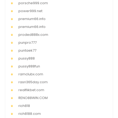
porsche999.com
power999.net
premium66.info
premium66.info
proded888x.com
punpro777
puntaek77
pussy888
pussy888fun
ramclubx.com
rasri365day.com
realflikbet.com
RENO88WIN.COM
rich818
rich8188.com