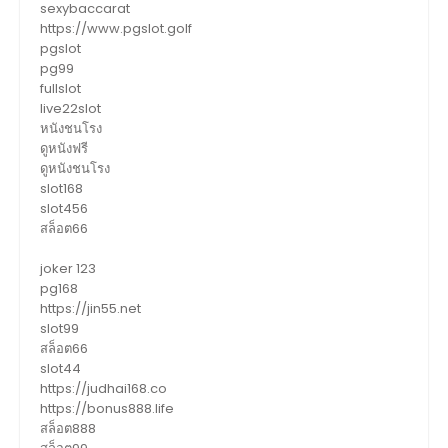
sexybaccarat
https://www.pgslot.golf
pgslot
pg99
fullslot
live22slot
หนังชนโรง
ดูหนังฟรี
ดูหนังชนโรง
slot168
slot456
สล็อต66
joker 123
pg168
https://jin55.net
slot99
สล็อต66
slot44
https://judhai168.co
https://bonus888.life
สล็อต888