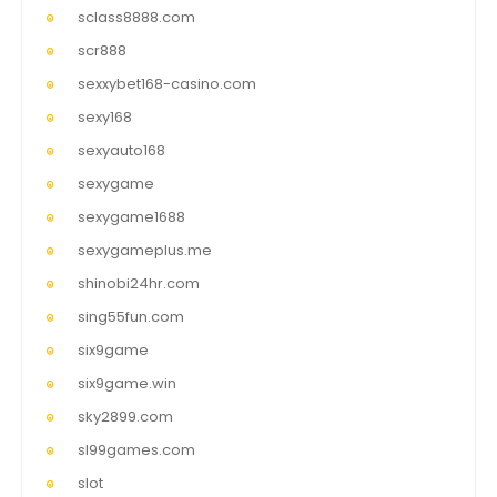
sclass8888.com
scr888
sexxybet168-casino.com
sexy168
sexyauto168
sexygame
sexygame1688
sexygameplus.me
shinobi24hr.com
sing55fun.com
six9game
six9game.win
sky2899.com
sl99games.com
slot