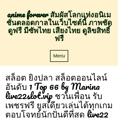
Skip
to
anime forever สัมผัสโลกแห่งอนิเม
content
ชั่นตลอดกาลในเว็บไซต์นี้ ภาพชัด
ดูฟรี มีซัพไทย เสียงไทย ดูลิขสิทธิ์
ฟรี
Menu
Menu
สล็อต ยิงปลา สล็อตออนไลน์
อันดับ 1 Top 66 by Marina
live22slot.vip ชวนเพื่อน รับ
เพชรฟรี ยูสเดียวเล่นได้ทุกเกม
ตอบโจทย์นักปั่นดีที่สุด live22