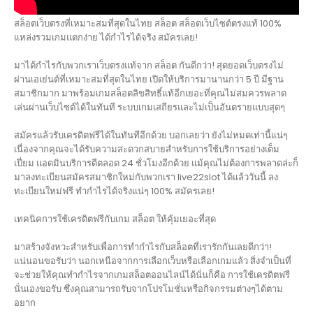
สล็อตเว็บตรงที่เหมาะสมที่สุดในไทย สล็อต สล็อตเว็บไซต์ตรงแท้ 100%
แหล่งรวมเกมแตกง่าย ได้กำไรได้จริง สมัครเลย!
มาได้กำไรกับพวกเราเว็บตรงแท้จาก สล็อต กันดีกว่า! สุดยอดเว็บตรงไม่
ผ่านเอเย่นต์ที่เหมาะสมที่สุดในไทย เปิดให้บริการมานานกว่า 5 ปี มีฐาน
สมาชิกมาก มาพร้อมเกมสล็อตลิขสิทธิ์แท้อีกเยอะที่คุณไม่สมควรพลาด
เล่นผ่านเว็บไซต์ได้ในทันที ระบบเกมเสถียรและไม่เป็นอันตรายแบบสุดๆ
สมัครแล้วรับเครดิตฟรีได้ในทันทีอีกด้วย บอกเลยว่า ยังไม่หมดเท่านี้แน่ๆ
เนื่องจากคุณจะได้รับความสะดวกสบายสำหรับการใช้บริการอย่างเต็ม
เปี่ยม แอดมินบริการดีตลอด 24 ชั่วโมงอีกด้วย แม้คุณไม่ต้องการพลาดล่ะก็
มาลงทะเบียนสมัครสมาชิกใหม่กับพวกเรา live22slot ได้แล้ววันนี้ ลง
ทะเบียนใหม่ฟรี ทำกำไรได้จริงแน่ๆ 100% สมัครเลย!
เทคนิคการใช้เครดิตฟรีกับเกม สล็อต ให้คุ้มเยอะที่สุด
มาสร้างจังหวะสำหรับเพื่อการทำกำไรกับสล็อตที่เรารักกันเลยดีกว่า!
แน่นอนขอรับว่า นอกเหนือจากการเลือกเว็บหรือเลือกเกมแล้ว สิ่งจำเป็นที่
จะช่วยให้คุณทำกำไรจากเกมสล็อตออนไลน์ได้นั่นก็คือ การใช้เครดิตฟรี
นั่นเองขอรับ ซึ่งคุณสามารถรับจากโปรโมชั่นหรือกิจกรรมต่างๆได้ตาม
อยาก