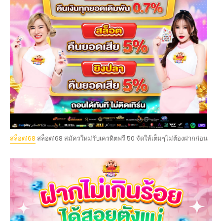
สล็อต168
สล็อต168 สมัครใหม่รับเครดิตฟรี 50 จัดให้เต็มๆไม่ต้องฝากก่อน