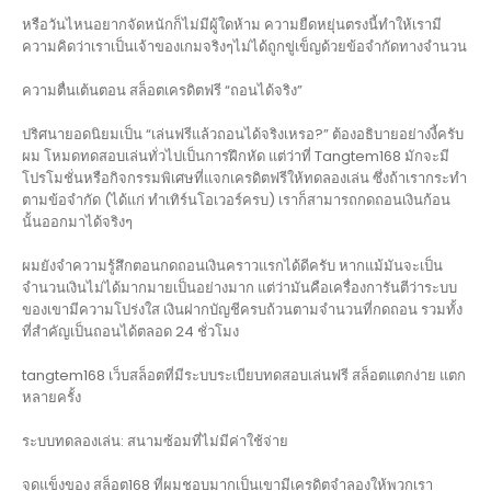
หรือวันไหนอยากจัดหนักก็ไม่มีผู้ใดห้าม ความยืดหยุ่นตรงนี้ทำให้เรามี
ความคิดว่าเราเป็นเจ้าของเกมจริงๆไม่ได้ถูกขู่เข็ญด้วยข้อจำกัดทางจำนวน
ความตื่นเต้นตอน สล็อตเครดิตฟรี “ถอนได้จริง”
ปริศนายอดนิยมเป็น “เล่นฟรีแล้วถอนได้จริงเหรอ?” ต้องอธิบายอย่างงี้ครับ
ผม โหมดทดสอบเล่นทั่วไปเป็นการฝึกหัด แต่ว่าที่ Tangtem168 มักจะมี
โปรโมชั่นหรือกิจกรรมพิเศษที่แจกเครดิตฟรีให้ทดลองเล่น ซึ่งถ้าเรากระทำ
ตามข้อจำกัด (ได้แก่ ทำเทิร์นโอเวอร์ครบ) เราก็สามารถกดถอนเงินก้อน
นั้นออกมาได้จริงๆ
ผมยังจำความรู้สึกตอนกดถอนเงินคราวแรกได้ดีครับ หากแม้มันจะเป็น
จำนวนเงินไม่ได้มากมายเป็นอย่างมาก แต่ว่ามันคือเครื่องการันตีว่าระบบ
ของเขามีความโปร่งใส เงินฝากบัญชีครบถ้วนตามจำนวนที่กดถอน รวมทั้ง
ที่สำคัญเป็นถอนได้ตลอด 24 ชั่วโมง
tangtem168 เว็บสล็อตที่มีระบบระเบียบทดสอบเล่นฟรี สล็อตแตกง่าย แตก
หลายครั้ง
ระบบทดลองเล่น: สนามซ้อมที่ไม่มีค่าใช้จ่าย
จุดแข็งของ สล็อต168 ที่ผมชอบมากเป็นเขามีเครดิตจำลองให้พวกเรา