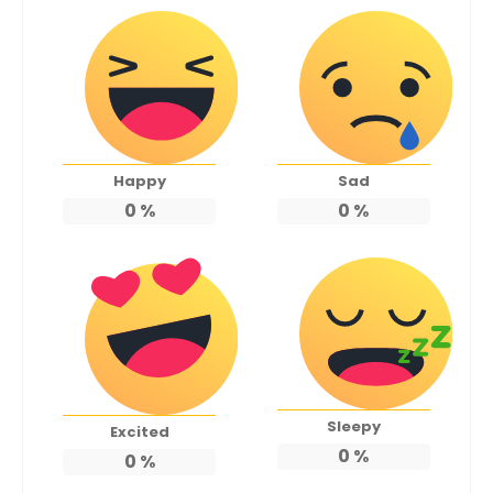
Happy
Sad
0
%
0
%
Sleepy
Excited
0
%
0
%