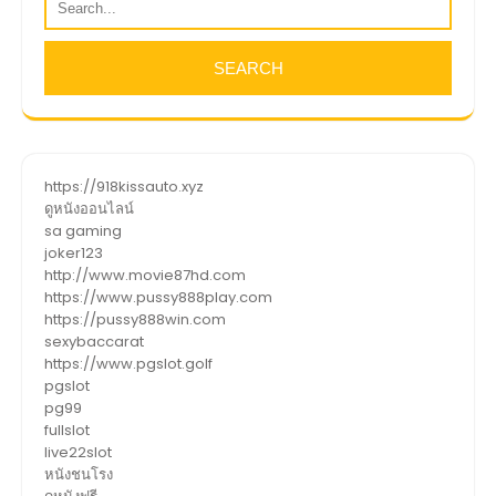
https://918kissauto.xyz
ดูหนังออนไลน์
sa gaming
joker123
http://www.movie87hd.com
https://www.pussy888play.com
https://pussy888win.com
sexybaccarat
https://www.pgslot.golf
pgslot
pg99
fullslot
live22slot
หนังชนโรง