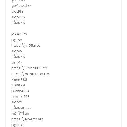
ดูหนังฟรี
ดูหนังชนโรง
slot168
slot456
สล็อต66
joker 123
pg168
https://jin55.net
slot99
สล็อต66
slot44
https://judhai168.co
https://bonus888.life
สล็อต888
สล็อต99
pussy888
บาคาร่า168
slotxo
สล็อตทดลอง
หนังโป๊ไทย
https://1xbetth.vip
pgslot