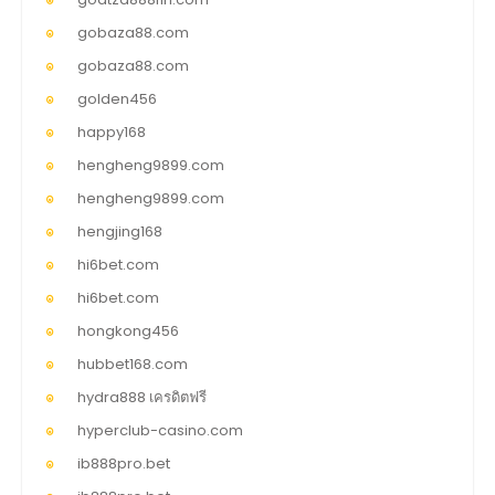
gobaza88.com
gobaza88.com
golden456
happy168
hengheng9899.com
hengheng9899.com
hengjing168
hi6bet.com
hi6bet.com
hongkong456
hubbet168.com
hydra888 เครดิตฟรี
hyperclub-casino.com
ib888pro.bet