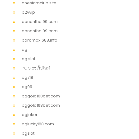
onesiamclub.site
p2vvip
pananthai99.com
pananthai99.com
paramax1688.info
pg
pg slot
PG Slot เว็บใหม่
pg718
pg99
pggold168bet.com
pggold168bet.com
pgjoker
pglucky168.com
pgslot