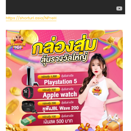
https://shorturl.asia/NPreH