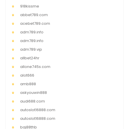
918kissme
abbet789.com
acebet789.com
adm789.info
adm789.info
adm789.vip
allbet24hr
allone745s.com
alot666
amb888
askyouwin888
audi688.com
autoslot16888.com
autoslot16888.com
baj88thb