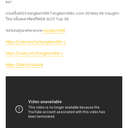
ผม!
เกมสล็อต123 tangtem168 Tangtem168c.com 30 May 69 Vaughn
ใหม่ สล็อตเครดิตฟรีWEB SLOT Top 38
ขอขอบคุณreference
tangtem168
https://rebrand.ly/tangtem168-c
https://cutly.info/tangtem168-c
https://bitt.to/s4i3s9