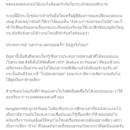
ทดลองกดเล่นก่อนได้แบบไม่ต้องควักเงินในกระเป๋าตนเองสักบาท
ระบบนี้มีประโยชน์มากสำหรับมือใหม่หรือผู้ที่ต้องการลองเปลี่ยนแปลงเกม
เล่นดู ด้วยเหตุว่ามันทำให้เราได้มองเห็น “จังหวะการออกของโบนัส” และก็
เข้าใจฟีพบร์ของเกมนั้นๆก่อนจะเริ่มพนันจริง ผมใช้เวลาฝึกซ้อมอยู่พักใหญ่
กระทั่งเริ่มจับทางได้ว่าเกมไหนที่เข้ากับสไตล์ของเรา
ประสบการณ์ “แตกง่าย แตกบ่อยครั้ง” มีอยู่จริงไหม?
ปัญหานี้เป็นสิ่งที่ทุกคนใคร่รู้ ซึ่งจากประสบการณ์ส่วนตัวที่ได้ลองเล่นบน
เว็บตรง 168 สิ่งที่เห็นได้ชัดคือค่า RTP (Return to Player) ที่ค่อนข้างจะ
เสถียรและเป็นธรรม ผมไม่ได้แปลว่ากดทีเดียวแล้วมั่งมีเลยจ๊ะขอรับ แม้
กระนั้นมันมีจังหวะที่ “โบนัสแตกบ่อย” จนพวกเรามีความคิดว่าเกมมันไม่
ได้ดูดเงินเราฝ่ายเดียว
สำหรับคนไหนกันที่กำลังมองหาเว็บไซต์สล็อตเชื่อใจได้ ผมเสนอแนะว่าให้
ลองเริ่มจาก ระบบทดลองเล่นฟรี ของ
tangtem168 ดูกรครับผม ไม่ต้องรีบเร่ง เบาๆศึกษาเล่าเรียนจังหวะเกมไป
เมื่อเรามีความมั่นใจและความเชื่อมั่นและก็รู้เรื่องกติกาก็ดี ค่อยขยับไป
พนันจริง การเล่นสล็อตให้สนุกไม่ใช่แค่เรื่องของดวงเพียงอย่างเดียว แต่ว่า
เป็นการเลือก “บ้าน” ที่ปลอดภัยรวมทั้งชอบธรรมกับพวกเราที่สุดนั่นเองครับ