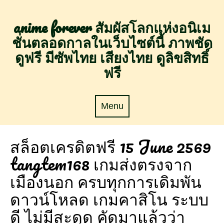
Skip
to
anime forever สัมผัสโลกแห่งอนิเม
content
ชั่นตลอดกาลในเว็บไซต์นี้ ภาพชัด
ดูฟรี มีซัพไทย เสียงไทย ดูลิขสิทธิ์
ฟรี
Menu
Menu
สล็อตเครดิตฟรี 15 June 2569
tangtem168 เกมส่งตรงจาก
เมืองนอก ครบทุกการเดิมพัน
ดาวน์โหลด เกมคาสิโน ระบบ
ดี ไม่มีสะดุด คัดมาแล้วว่า