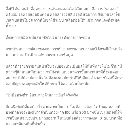
สิ่งที่ไม่น่าสนใจที่สุดของการเล่นเกมออนไลน์ในยุคเก่าคือการ “รอคอย”
ครับผม รอคอยแอดมินตอบ คอยสำรวจสลิป รอดำเนินการ ซึ่งบางเวลาใช้
เวลาเป็นชั่วโมง แต่ว่าที่นี่เขาใช้ระบบ “สล็อตออโต้” เข้ามาจัดแจงทั้งหมด
ทั้งปวง
ตั้งแต่การสมัครเป็นสมาชิกไปจนกระทั่งการฝาก-ถอน
จากประสบการณ์ตรงของผม การทำรายการผ่านระบบออโต้ตรงนี้เร็วทันใจ
มากมายขอรับ เพียงแต่พวกเรากรอกข้อมูล
แล้วก็ทำรายการผ่านหน้าเว็บ ระบบจะประเมินผลให้ทันทีภายในไม่กี่วินาที
ความรู้สึกมันเสมือนพวกเราใช้งานแอปธนาคารชั้นแนวหน้าที่ทั้งหมดทุก
อย่างจบได้ด้วยปลายนิ้ว ไม่ต้องส่งสลิปการันตีให้เสียเวล่ำเวลา ซึ่งจุดนี้จัดว่า
ตอบปัญหาคนยุคสมัยใหม่ที่อยากได้ความไวเป็นหลัก
“ไม่มีอย่างต่ำ” อิสระทางด้านการเงินที่จริงจริง
อีกหนึ่งข้อดีที่ผมต้องใจมากมายเป็นการ “ไม่มีอย่างน้อย” ครับผม หลายที่
บางทีก็อาจจะบังคับว่าจำเป็นต้องฝาก 100 หรือ 300 บาทขึ้นไป แต่ตรงนี้ให้
เราเป็นคนระบุงบประมาณเอง วันไหนงบน้อยต้องการลงแค่ 10-20 บาทเพื่อ
ความเพลิดเพลินก็ทำเป็น