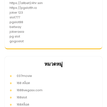
https://allbet24hr.win
https://pgslotth.io
joker 123
slot777
pgslot88
betway
jokerasia
pg slot
gogoslot
หมวดหมู่
037movie
168 สล็อต
1688vegasx.com
168slot
168สล็อต