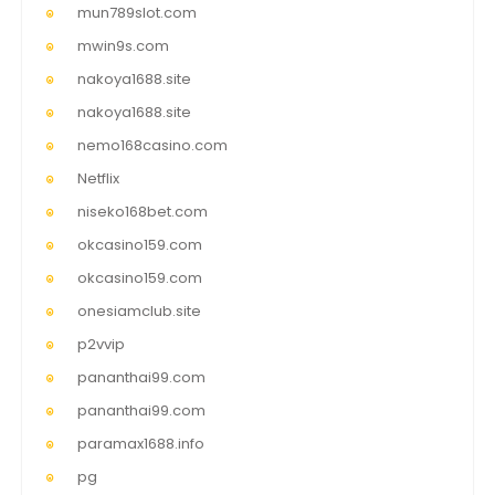
mun789slot.com
mwin9s.com
nakoya1688.site
nakoya1688.site
nemo168casino.com
Netflix
niseko168bet.com
okcasino159.com
okcasino159.com
onesiamclub.site
p2vvip
pananthai99.com
pananthai99.com
paramax1688.info
pg