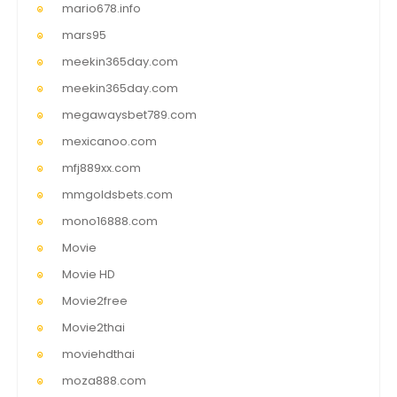
mario678.info
mars95
meekin365day.com
meekin365day.com
megawaysbet789.com
mexicanoo.com
mfj889xx.com
mmgoldsbets.com
mono16888.com
Movie
Movie HD
Movie2free
Movie2thai
moviehdthai
moza888.com