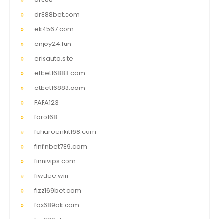
dr888bet.com
ek4567.com
enjoy24.fun
erisauto.site
etbet16888.com
etbet16888.com
FAFA123
faro168
fcharoenkit168.com
finfinbet789.com
finnivips.com
fiwdee.win
fizz169bet.com
fox689ok.com