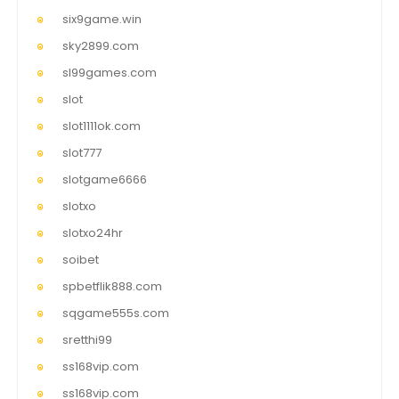
six9game.win
sky2899.com
sl99games.com
slot
slot1111ok.com
slot777
slotgame6666
slotxo
slotxo24hr
soibet
spbetflik888.com
sqgame555s.com
sretthi99
ss168vip.com
ss168vip.com