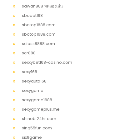
sawan888 ทดลองเล่น
sbobet168
sbotop1688.com
sbotop1688.com
sclass8888.com
scr888
sexxybet168-casino.com
sexy168
sexyauto168
sexygame
sexygame1688
sexygameplus.me
shinobi24hr.com
sing55fun.com
six9game