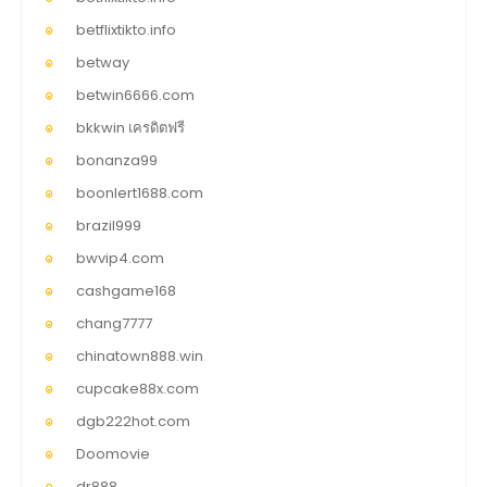
betflixtikto.info
betway
betwin6666.com
bkkwin เครดิตฟรี
bonanza99
boonlert1688.com
brazil999
bwvip4.com
cashgame168
chang7777
chinatown888.win
cupcake88x.com
dgb222hot.com
Doomovie
dr888