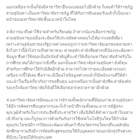
นอกเหนือจากนั้นก็ยังมีสาขาวิชาอื่นๆแบ่งย่อยไปอีกด้วย ก็เลยทำให้ราชภัฏ
สวนสุนันทา เป็นมหาวิทยาลัยราชภัฏ ที่ได้รับการยินยอมรับแล้วก็เป็นแนว
หน้าของมหาวิทยาลัยชั้นแนวหน้าในไทย
3.พิจารณาถึงค่าใช้จ่ายสำหรับเรียนต่อ ถ้าหากน้องๆเลือกราชภัฏ
สวนสุนันทาของเมืองจะมีผลให้ประหยัดค่าเทอมไปได้มากเลยทีเดียว
เพราะสวนสุนันทาของรัฐบาลค่าเทอมถูกกว่ามหาวิทยาลัยเอกชนหลายเท่า
ยิ่งไปกว่านี้ยังไม่รวมถึงค่าพาหนะ ค่าหอพัก ค่ายังชีพต่างๆที่น้องๆจะต้องหา
ข้อมูล ซึ่งค่าใช้สอยเป็นปัจจัยสำคัญที่จะทำให้เลือกมหาวิทยาลัยสำหรับใน
การศึกษาต่อได้ง่ายมากยิ่งขึ้น นอกนั้นมหาวิทยาลัยสวนสุนันทา ยังมีทุน
สำหรับการศึกษาให้กับนิสิตอีกด้วย สามารถไปหารายละเอียดต่างๆนอก
เหนือจากนี้ได้เลย ซึ่งเราจะมีเงื่อนไขข้อมูลต่างๆแล้วก็มีพนักงานที่ให้คำ
แนะนำในเรื่องเกี่ยวกับการขอยื่นทุน นอกเหนือจากนั้นค่ายังชีพ ค่าห้องพัก
รอบๆใกล้มหาวิทยาลัยก็ยังมีให้เลือกหลากหลายราคาอีกด้วย
4.มหาวิทยาลัยควรมีคณะอาจารย์รวมทั้งพนักงานที่มีคุณภาพ สวนสุนันทา
ได้มีการคัดสรรทีมบุคลากรและก็เจ้าหน้าที่รวมทั้งคณะอาจารย์ผู้ทรง
คุณวุฒิสำหรับในการประสิทธิ์ประสาทวิชา เพื่อนิสิตได้ทำความเข้าใจอย่าง
เข้าถึงง่าย และก็บูรณาการด้วยกันกับการใช้เทคโนโลยีรุ่นใหม่ให้กำเนิด
คุณประโยชน์มีการวิจัยและพัฒนาค้นคว้าถึงนวัตกรรมใหม่ๆที่จะผลักดัน
นักศึกษารวมถึงมีการจัดหลักสูตรอบรมให้กับบุคคลภายนอกนักธุรกิจต่างๆ
ที่มีประโยชน์ให้กับประเทศ