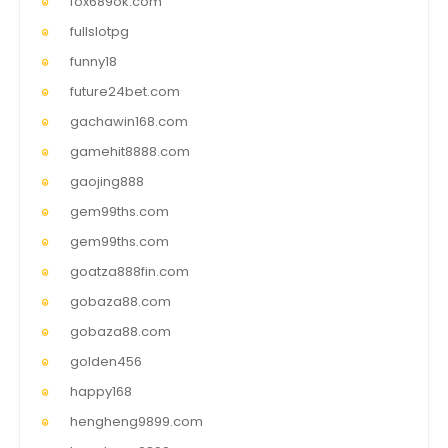
fox689ok.com
fullslotpg
funny18
future24bet.com
gachawin168.com
gamehit8888.com
gaojing888
gem99ths.com
gem99ths.com
goatza888fin.com
gobaza88.com
gobaza88.com
golden456
happy168
hengheng9899.com