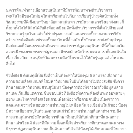
5.ควรที่จะทำการเลือกสวนสุนันทาที่มีการพัฒนาทางด้านวิชาการ
เทคโนโลยีของใหม่ยุคใหม่พร้อมกันไปกับการเรียนรู้บำรุงศิลป์รวมทั้ง
วัฒนธรรมที่ดี ซึ่งมหาวิทยาลัยสวนสุนันทา เรามีความเอาจริงเอาจังและก็
ตั้งอกตั้งใจให้นิสิตได้รับสิ่งที่ยอดเยี่ยมอีกทั้งด้านวิชาการที่เต็มไปด้วยองค์
วิชาความรู้ยุคใหม่แล้วก็ปรับปรุงอย่างสม่ำเสมอรวมทั้งรายงานการวิจัย
สร้างสรรค์ผลิตภัณฑ์รวมทั้งของใหม่ที่ล้ำสมัย ทั้งยังพวกเรายังทำนุบำรุง
ศิลปะและก็วัฒนธรรมอันดีเพราะเหตุว่าราชภัฏสวนสุนันทาที่นี้เป็นส่วนใด
ส่วนหนึ่งของเขตพระราชฐานและมีพระตำหนักโบราณพวกเราก็เลยเน้นใน
เรื่องเกี่ยวกับการอนุรักษ์วัฒนธรรมศิลป์โบราณไว้ให้กับรุ่นลูกแล้วก็หลาน
สืบไป
ซึ่งทั้งยัง 5 ต้นเหตุนี้เป็นสิ่งที่จำเป็นที่จะทำให้น้องๆม 6 สามารถเลือกตาม
ความชอบเลือกแผนกที่ใช่มหาวิทยาลัยในฝันได้อย่างไม่ต้องสงสัย ซึ่งการ
ศึกษาต่อมหาวิทยาลัยสวนสุนันทา น้องๆควรต้องพิจารณาถึงข้อมูลหลาย
สาเหตุ เว้นเสียแต่ความชื่นชอบแล้ว ก็ยังต้องพิเคราะห์องค์ประกอบหลายๆ
อย่าง และไม่ควรเลือกเรียนตามเพื่อนพ้อง หรือตามคนอื่น เนื่องจากว่า
แต่ละคนความชื่นชอบความชำนาญไม่เหมือนกัน จงเชื่อมั่นในตัวเอง น้องๆ
มีความเชี่ยวชาญในตัวเองทุกคนแต่ว่ามีความชำนาญที่แตกต่าง รวมถึง
ทางสวนสุนันทายังมีทุนเพื่อการศึกษาที่มอบให้กับนักศึกษาที่ส่งผลการ
ศึกษาเล่าเรียนดี น้องๆที่มีความตั้งอกตั้งใจสำหรับการศึกษาต่อทุกคน ทาง
พี่ๆราชภัฏสวนสุนันทา ขอเป็นอันมากหัวใจให้น้องๆได้เรียนคณะที่ใช่สาขา