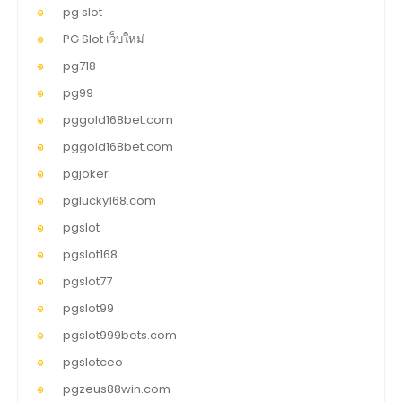
pg slot
PG Slot เว็บใหม่
pg718
pg99
pggold168bet.com
pggold168bet.com
pgjoker
pglucky168.com
pgslot
pgslot168
pgslot77
pgslot99
pgslot999bets.com
pgslotceo
pgzeus88win.com