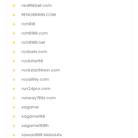
realflikbet.com
RENO88WIN.COM
rich818
rich8188.com
rich8188.net
rizzbetx.com
rockstar66
rockstar66win.com
royal99y.com
run24pro.com
runway789s.com
sagame
sagame168
sagame168th
sawan888 ทดลองเล่น