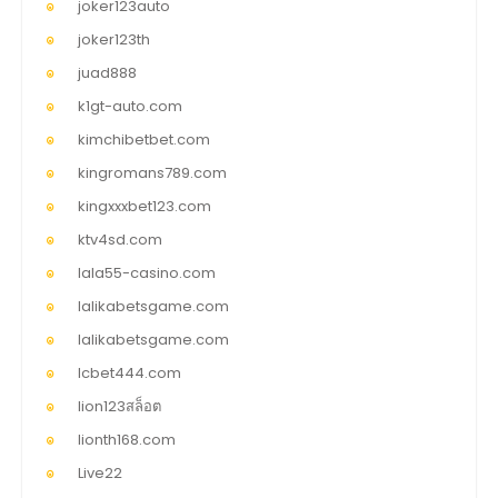
joker123auto
joker123th
juad888
k1gt-auto.com
kimchibetbet.com
kingromans789.com
kingxxxbet123.com
ktv4sd.com
lala55-casino.com
lalikabetsgame.com
lalikabetsgame.com
lcbet444.com
lion123สล็อต
lionth168.com
Live22