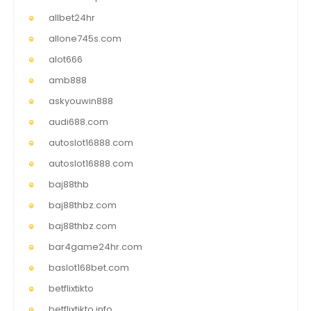
allbet24hr
allone745s.com
alot666
amb888
askyouwin888
audi688.com
autoslot16888.com
autoslot16888.com
baj88thb
baj88thbz.com
baj88thbz.com
bar4game24hr.com
baslot168bet.com
betflixtikto
betflixtikto.info