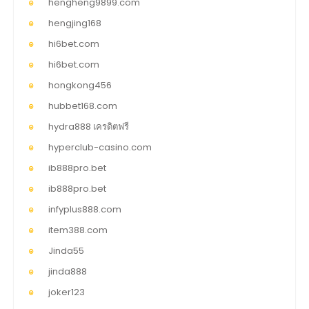
hengheng9899.com
hengjing168
hi6bet.com
hi6bet.com
hongkong456
hubbet168.com
hydra888 เครดิตฟรี
hyperclub-casino.com
ib888pro.bet
ib888pro.bet
infyplus888.com
item388.com
Jinda55
jinda888
joker123