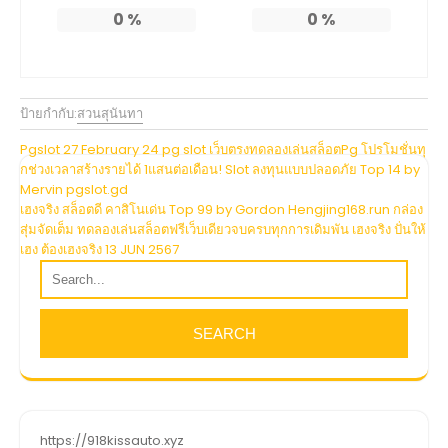
0
%
0
%
ป้ายกำกับ:
สวนสุนันทา
แนะแนว
Pgslot 27 February 24 pg slot เว็บตรงทดลองเล่นสล็อตPg โปรโมชั่นทุ
กช่วงเวลาสร้างรายได้ 1แสนต่อเดือน! Slot ลงทุนแบบปลอดภัย Top 14 by
เรื่อง
Mervin pgslot.gd
เฮงจริง สล็อตดี คาสิโนเด่น Top 99 by Gordon Hengjing168.run กล่อง
สุ่มจัดเต็ม ทดลองเล่นสล็อตฟรีเว็บเดียวจบครบทุกการเดิมพัน เฮงจริง ปั่นให้
เฮง ต้องเฮงจริง 13 JUN 2567
https://918kissauto.xyz