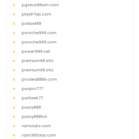
pgzeus88win.com
play97vip.com
pokbet88
porsche999.com
porsche999.com
power999.net
premium66.info
premium66.info
proded888x.com
punpro777
puntaek77
pussy888
pussy888fun
ramclubx.com
rasri365day.com