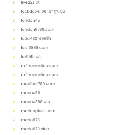
live22slot
lockdown168 เข้าสู่ระบบ
london45
london6789.com
lotto432 ทางเข้า
luis16888.com
lux555.net
m4newonline.com
m4newonline.com
mac1bet789.com
macau69
macau888.win
marinapluss.com
mario678
mario678.club