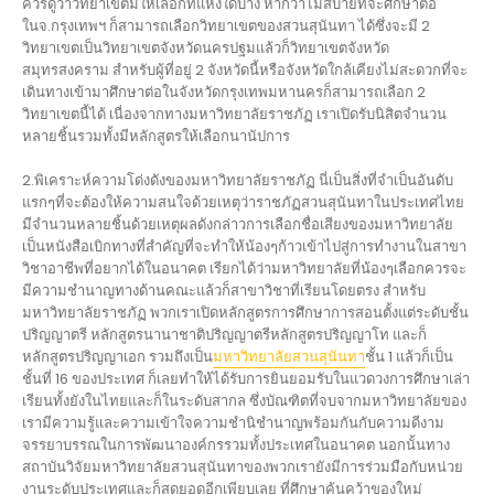
ควรดูว่าวิทยาเขตมีให้เลือกที่แห่งใดบ้าง หากว่าไม่สบายที่จะศึกษาต่อ
ในจ.กรุงเทพฯ ก็สามารถเลือกวิทยาเขตของสวนสุนันทา ได้ซึ่งจะมี 2
วิทยาเขตเป็นวิทยาเขตจังหวัดนครปฐมแล้วก็วิทยาเขตจังหวัด
สมุทรสงคราม สำหรับผู้ที่อยู่ 2 จังหวัดนี้หรือจังหวัดใกล้เคียงไม่สะดวกที่จะ
เดินทางเข้ามาศึกษาต่อในจังหวัดกรุงเทพมหานครก็สามารถเลือก 2
วิทยาเขตนี้ได้ เนื่องจากทางมหาวิทยาลัยราชภัฏ เราเปิดรับนิสิตจำนวน
หลายชิ้นรวมทั้งมีหลักสูตรให้เลือกนานัปการ
2.พิเคราะห์ความโด่งดังของมหาวิทยาลัยราชภัฏ นี่เป็นสิ่งที่จำเป็นอันดับ
แรกๆที่จะต้องให้ความสนใจด้วยเหตุว่าราชภัฏสวนสุนันทาในประเทศไทย
มีจำนวนหลายชิ้นด้วยเหตุผลดังกล่าวการเลือกชื่อเสียงของมหาวิทยาลัย
เป็นหนังสือเบิกทางที่สำคัญที่จะทำให้น้องๆก้าวเข้าไปสู่การทำงานในสาขา
วิชาอาชีพที่อยากได้ในอนาคต เรียกได้ว่ามหาวิทยาลัยที่น้องๆเลือกควรจะ
มีความชำนาญทางด้านคณะแล้วก็สาขาวิชาที่เรียนโดยตรง สำหรับ
มหาวิทยาลัยราชภัฏ พวกเราเปิดหลักสูตรการศึกษาการสอนตั้งแต่ระดับชั้น
ปริญญาตรี หลักสูตรนานาชาติปริญญาตรีหลักสูตรปริญญาโท และก็
หลักสูตรปริญญาเอก รวมถึงเป็น
มหาวิทยาลัยสวนสุนันทา
ชั้น 1 แล้วก็เป็น
ชั้นที่ 16 ของประเทศ ก็เลยทำให้ได้รับการยินยอมรับในแวดวงการศึกษาเล่า
เรียนทั้งยังในไทยและก็ในระดับสากล ซึ่งบัณฑิตที่จบจากมหาวิทยาลัยของ
เรามีความรู้และความเข้าใจความชำนิชำนาญพร้อมกันกับความดีงาม
จรรยาบรรณในการพัฒนาองค์กรรวมทั้งประเทศในอนาคต นอกนั้นทาง
สถาบันวิจัยมหาวิทยาลัยสวนสุนันทาของพวกเรายังมีการร่วมมือกับหน่วย
งานระดับประเทศและก็สุดยอดอีกเพียบเลย ที่ศึกษาค้นคว้าของใหม่