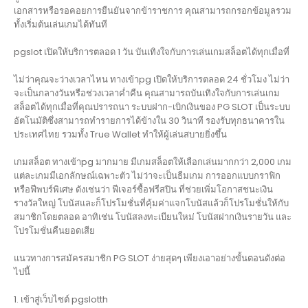
เอกสารหรือรอคอยการยืนยันจากข้าราชการ คุณสามารถกรอกข้อมูลรวม
ทั้งเริ่มต้นเล่นเกมได้ทันที
pgslot เปิดให้บริการตลอด 1 วัน บันเทิงใจกับการเล่นเกมสล็อตได้ทุกเมื่อที่
ไม่ว่าคุณจะว่างเวลาไหน ทางเข้าpg เปิดให้บริการตลอด 24 ชั่วโมง ไม่ว่า
จะเป็นกลางวันหรือช่วงเวลาค่ำคืน คุณสามารถบันเทิงใจกับการเล่นเกม
สล็อตได้ทุกเมื่อที่คุณปรารถนา ระบบฝาก-เบิกเงินของ PG SLOT เป็นระบบ
อัตโนมัติซึ่งสามารถทำรายการได้ข้างใน 30 วินาที รองรับทุกธนาคารใน
ประเทศไทย รวมทั้ง True Wallet ทำให้ผู้เล่นสบายยิ่งขึ้น
เกมสล็อต ทางเข้าpg มากมาย มีเกมสล็อตให้เลือกเล่นมากกว่า 2,000 เกม
แต่ละเกมมีเอกลักษณ์เฉพาะตัว ไม่ว่าจะเป็นธีมเกม การออกแบบกราฟิก
หรือฟีพบร์พิเศษ ดังเช่นว่า ฟีเจอร์ซื้อฟรีสปิน ที่ช่วยเพิ่มโอกาสชนะเงิน
รางวัลใหญ่ โบนัสและก็โปรโมชั่นที่คุ้มค่าแจกโบนัสแล้วก็โปรโมชั่นให้กับ
สมาชิกโดยตลอด อาทิเช่น โบนัสลงทะเบียนใหม่ โบนัสฝากเงินรายวัน และ
โปรโมชั่นคืนยอดเสีย
แนวทางการสมัครสมาชิก PG SLOT ง่ายสุดๆ เพียงเอาอย่างขั้นตอนดังต่อ
ไปนี้
1. เข้าสู่เว็บไซต์ pgslotth