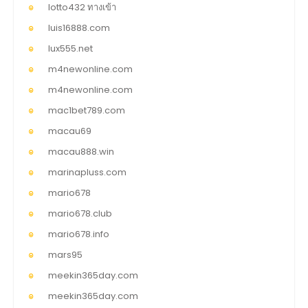
lotto432 ทางเข้า
luis16888.com
lux555.net
m4newonline.com
m4newonline.com
mac1bet789.com
macau69
macau888.win
marinapluss.com
mario678
mario678.club
mario678.info
mars95
meekin365day.com
meekin365day.com