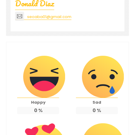
Donald Diaz
seoaba01@gmail.com
Happy
Sad
0
%
0
%