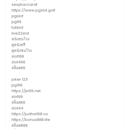
sexybaccarat
https://www.pgslot.golf
pgslot
pg99
fullslot
live22slot
หนังชนโรง
ดูหนังฟรี
ดูหนังชนโรง
slot168
slot456
สล็อต66
joker 123
pg168
https://jin55.net
slot99
สล็อต66
slot44
https://judhai168.co
https://bonus888.life
สล็อต888