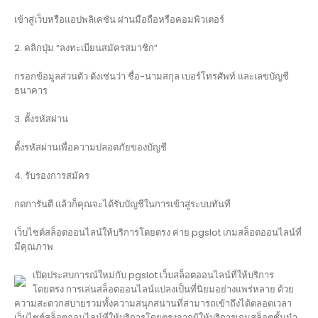
เข้าสู่เว็บหรือแอปพลิเคชัน ผ่านมือถือหรือคอมพิวเตอร์
2. คลิกปุ่ม “ลงทะเบียนสมัครสมาชิก”
กรอกข้อมูลส่วนตัว ดังเช่นว่า ชื่อ-นามสกุล เบอร์โทรศัพท์ และเลขบัญชี
ธนาคาร
3. ตั้งรหัสผ่าน
ตั้งรหัสผ่านเพื่อความปลอดภัยของบัญชี
4. รับรองการสมัคร
กดการันตี แล้วก็คุณจะได้รับบัญชีในการเข้าสู่ระบบทันที
เว็บไซต์สล็อตออนไลน์ให้บริการโดยตรง ค่าย pgslot เกมสล็อตออนไลน์ที่
มีคุณภาพ
เปิดประสบการณ์ใหม่กับ pgslot เว็บสล็อตออนไลน์ที่ให้บริการ
โดยตรง การเล่นสล็อตออนไลน์แปลงเป็นที่นิยมอย่างแพร่หลาย ด้วย
ความสะดวกสบายรวมทั้งความสนุกสนานที่สามารถเข้าถึงได้ตลอดเวลา
เว็บไซต์สล็อตออนไลน์ที่ให้บริการโดยตรงจากผู้ให้บริการเกมสล็อตชั้นนำ