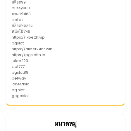
สล็อต99
pussy888
บาคาร่า168
slotxo
สล็อตทดลอง
หนังโป๊ไทย
https://1xbetth.vip
pgslot
https://allbet24hr.win
https://pgslotth.io
joker 123
slot777
pgslot88
betway
jokerasia
pg slot
gogoslot
หมวดหมู่