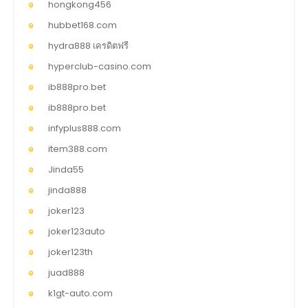
hongkong456
hubbet168.com
hydra888 เครดิตฟรี
hyperclub-casino.com
ib888pro.bet
ib888pro.bet
infyplus888.com
item388.com
Jinda55
jinda888
joker123
joker123auto
joker123th
juad888
k1gt-auto.com