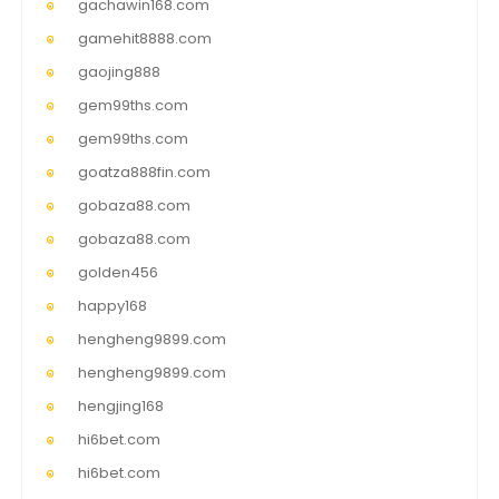
gachawin168.com
gamehit8888.com
gaojing888
gem99ths.com
gem99ths.com
goatza888fin.com
gobaza88.com
gobaza88.com
golden456
happy168
hengheng9899.com
hengheng9899.com
hengjing168
hi6bet.com
hi6bet.com