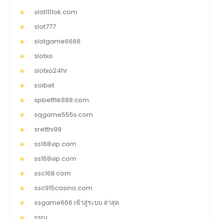
slot1111ok.com
slot777
slotgame6666
slotxo
slotxo24hr
soibet
spbetflik888.com
sqgame555s.com
sretthi99
ss168vip.com
ss168vip.com
ssc168.com
ssc915casino.com
ssgame666 เข้าสู่ระบบ ล่าสุด
ssru