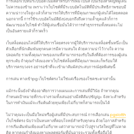
การเลือกเว็บที่มีระบบอัตโนมัติสำหรับการเพิ่มโบนัส เป็นเรื่องสำคัญที่ผู้เล่น
ไม่ควรมองข้าม เพราะว่าเว็บไซต์ที่มีระบบอัตโนมัติที่มีประสิทธิภาพชอบมี
ความน่าวางใจสูง แล้วก็สามารถให้บริการที่มีคุณภาพแก่ผู้เล่นได้โดยตลอด
นอกจากนี้ การใช้ระบบอัตโนมัติยังบ่งบอกถึงถึงความล้ำยุคแล้วก็การ
พัฒนาของเว็บไซต์ ทำให้ผู้เล่นเชื่อมั่นได้ว่าการทำธุรกรรมทั้งหมดจะไม่
เป็นอันตรายแล้วก็รวดเร็ว
เว็บสล็อตออนไลน์ที่ให้บริการโดยตรงจากผู้ให้บริการเกมสล็อตชั้นหนึ่ง เป็น
ตัวเลือกที่นักเดิมพันทุกคนควรมีความสนใจ ด้วยความน่าไว้วางใจ ความ
ปลอดภัย รวมทั้งคุณภาพของเกมที่สามารถรองรับในสิ่งที่ต้องการของผู้เล่น
ทุกระดับ ถ้าคุณกำลังมองหาเว็บไซต์สล็อตที่มีคุณภาพและก็พร้อมให้
บริการครบวงจร อย่ารอช้าที่จะเข้ามาสัมผัสประสบการณ์สุดพิเศษนี้
การเล่น ทางเข้าpg เว็บไซต์ตรง ไม่ใช่แค่เรื่องของโชคชะตาเท่านั้น
แม้กระนั้นยังจำต้องอาศัยการวางแผนและการเล่นที่มีวินัย ถ้าหากคุณ
กำหนดเป้าหมายที่กระจ่างรวมทั้งเล่นอย่างมีสติสัมปชัญญะ จังหวะสำหรับ
ในการทำเงินแม้จะเริ่มต้นด้วยทุนเพียงไม่กี่บาทก็สามารถเป็นได้
ไม่ว่าคุณจะเป็นมือใหม่หรือผู้เล่นที่มีประสบการณ์ การเลือกเล่น
pgslotth
เว็บไซต์ตรง นับว่าเป็นหนทางที่ตอบโจทย์สำหรับทุกคน ด้วยโอกาสสำหรับ
การเริ่มเดิมพันเพียงแค่ไม่กี่บาท แต่ว่าสามารถนำไปสู่รางวัลใหญ่ที่ไม่คาด
คิด หากคุณกำลังมองหาแพลตฟอร์มที่มั่นอาจจะรวมทั้งเชื่อถือได้