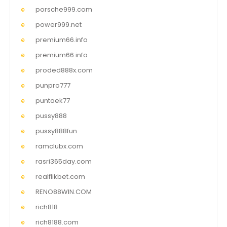
porsche999.com
power999.net
premium66.info
premium66.info
proded888x.com
punpro777
puntaek77
pussy888
pussy888fun
ramclubx.com
rasri365day.com
realflikbet.com
RENO88WIN.COM
rich818
rich8188.com