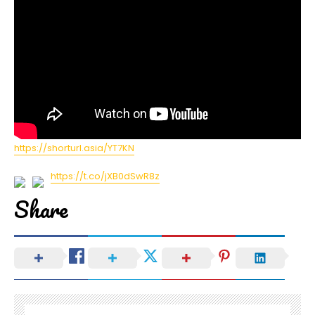
https://shorturl.asia/YT7KN
https://t.co/jXB0dSwR8z
Share