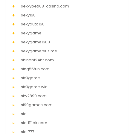
sexxybet168-casino.com
sexy168
sexyauto168
sexygame
sexygame1688
sexygameplus.me
shinobi24hr.com
sing55fun.com
six9game
six9game.win
sky2899.com
sl99games.com
slot
slot1111ok.com
slot777