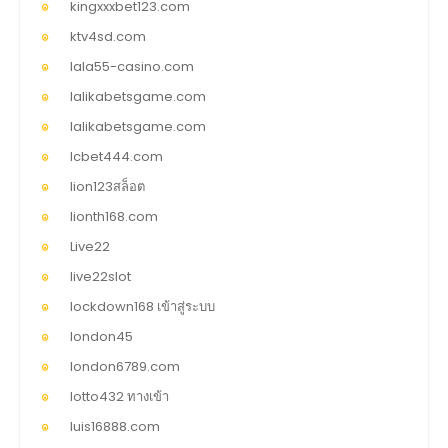
kingxxxbet123.com
ktv4sd.com
lala55-casino.com
lalikabetsgame.com
lalikabetsgame.com
lcbet444.com
lion123สล็อต
lionth168.com
Live22
live22slot
lockdown168 เข้าสู่ระบบ
london45
london6789.com
lotto432 ทางเข้า
luis16888.com