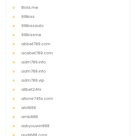
8lots.me
918kiss
918kissauto
918kissme
abbet789.com
acebet789.com
adm789.info
adm789.info
adm789.vip
allbet24hr
allone745s.com
alot666
amb888
askyouwin888
audi688.com