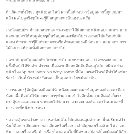
หักมุมที่เป็นส่วนสำคัญอีกด้วย
ถ้าเกิดเราตั้งใจจะ ดูหนังออนไลน์ พวกนี้แล้วพบว่าข้อมูลพวกนี้ถูกเผยมา
แล้ว พอไปดูจริงๆมันจะรู้สึกสนุกลดลงนั่นเองนะครับ
• หนังสอบปากคำสนุกสนานเพราะเหตุว่าได้คิดตาม: หนังสอบสวนมากมาย
ออกแบบมาให้คนดูค่อยๆเก็บข้อมูลและเชื่อมโยงร่องรอยไปพร้อมกับนัก
แสดง ถ้าพวกเรารู้สึกตัวฆาตกรหรือคำตอบของคดีก่อน ความสนุกจากการ
ได้วิเคราะห์รวมทั้งคิดตามจะหายไป
• ฉากหักมุมมีคุณค่าถ้าเกิดพวกเราไม่เคยทราบก่อน: 037movie หลาย
ครั้งที่หนังได้รับคำกล่าวชมเนื่องจากมีจุดพลิกผันที่คนดูไม่คาดฝัน อย่าง
หนังเรื่อง Spider-Man: No Way Home ที่มีฉากเซอร์ไพรส์ที่ทำให้แฟนๆ
ร้องว้าวกันทั้งโรงหนัง นี่แหละเป็นคุณประโยชน์ของมัน
• การค่อยๆรู้จักผู้แสดงคือเสน่ห์: หนังเยอะแยะเผยข้อมูลของตัวละครทีละ
น้อย เพื่อที่จะได้ให้พวกเราเบาๆทำความเข้าใจอีกทั้งความคิดแล้วก็แรง
กระตุ้นของแต่ละคน หากเผยไปก่อน เราอาจจะมองตัวละครในมุมมองที่
ต่างจากที่หนังปรารถนา
• ความลุ้นระหว่างทาง: การสปอยล์ไม่ใช่แค่ตอนสุดท้ายเท่านั้นครับ แต่ว่า
นั่นก็คือการเปิดเผยรายละเอียดหรือเรื่องราวสำคัญของเรื่องด้วย ไม่ว่าจะ
ที่มา กลางเรื่อง หรือท้ายเรื่องก็ตาม คนใดที่ติดชอบสปอยล์ก็จะต้องแก้นิสัย