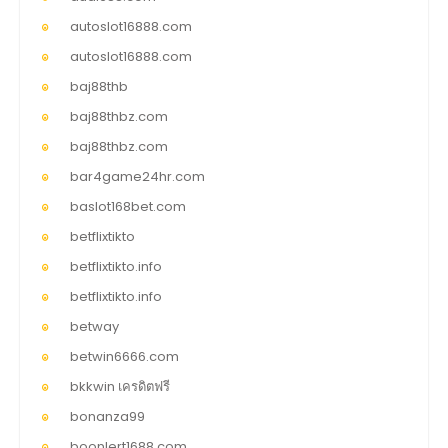
autoslot16888.com
autoslot16888.com
baj88thb
baj88thbz.com
baj88thbz.com
bar4game24hr.com
baslot168bet.com
betflixtikto
betflixtikto.info
betflixtikto.info
betway
betwin6666.com
bkkwin เครดิตฟรี
bonanza99
boonlert1688.com