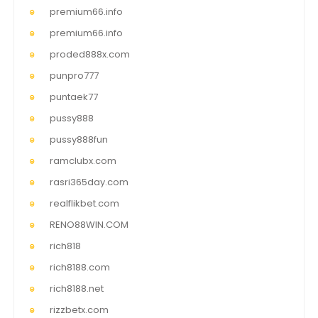
premium66.info
premium66.info
proded888x.com
punpro777
puntaek77
pussy888
pussy888fun
ramclubx.com
rasri365day.com
realflikbet.com
RENO88WIN.COM
rich818
rich8188.com
rich8188.net
rizzbetx.com