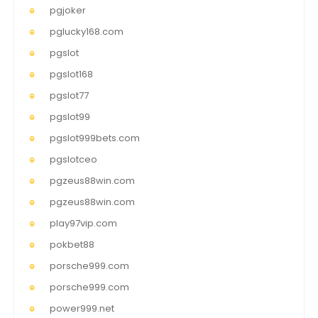
pgjoker
pglucky168.com
pgslot
pgslot168
pgslot77
pgslot99
pgslot999bets.com
pgslotceo
pgzeus88win.com
pgzeus88win.com
play97vip.com
pokbet88
porsche999.com
porsche999.com
power999.net