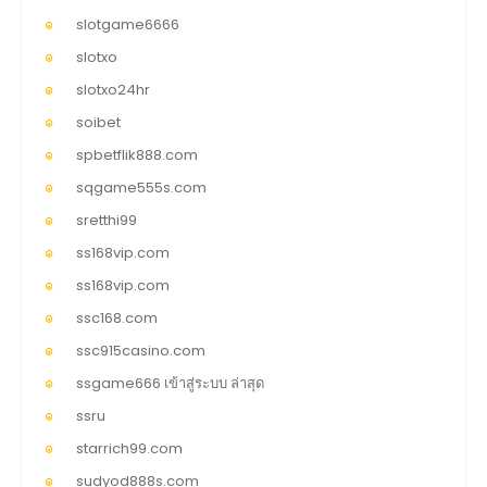
slotgame6666
slotxo
slotxo24hr
soibet
spbetflik888.com
sqgame555s.com
sretthi99
ss168vip.com
ss168vip.com
ssc168.com
ssc915casino.com
ssgame666 เข้าสู่ระบบ ล่าสุด
ssru
starrich99.com
sudyod888s.com