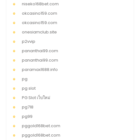
niseko168bet.com
okcasino159.com
okcasino159.com
onesiamclub.site
p2vvip
pananthai99.com
pananthai99.com
paramax1688.info
pg
pg slot
PG Slot เว็บใหม่
pg718
pg99
pggold168bet.com
pggold168bet.com