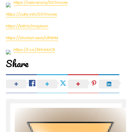
https://rebrand.ly/037movie
https://cutly.info/037movie
https://bitt.to/maj4um
https://shorturl.asia/UR9hM
https://t.co/3IrfcbbClt
Share