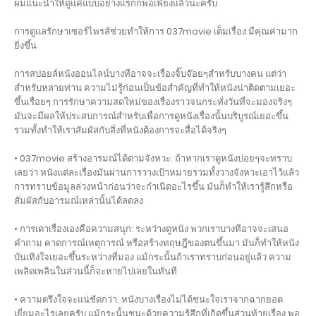
ผมแนะนำให้ดูแค่แบบอย่างแรกก็พอเพียงแล้วนะครับ
การดูแลรักษาเซอร์ไพรส์ช่วยทำให้การ 037movie เต็มเรื่อง มีคุณค่ามาก
ยิ่งขึ้น
การสปอยล์หนังออนไลน์บางทีอาจจะเรื่องจิ๊บจ๊อยๆสำหรับบางคน แต่ว่า
สำหรับหลายท่าน ความไม่รู้ก่อนเป็นข้อสำคัญที่ทำให้หนังน่าติดตามเยอะ
ขึ้นเรื่อยๆ การรักษาความสดใหม่ของเรื่องราวจนกระทั่งวันที่จะมองจริงๆ
มันจะมีผลให้ประสบการณ์สำหรับเพื่อการดูหนังเรื่องนั้นบริบูรณ์เยอะขึ้น
รวมทั้งทำให้เราสัมผัสกับสิ่งที่หนังต้องการจะสื่อได้จริงๆ
• 037movie สร้างอารมณ์ได้ตามจังหวะ: ถ้าหากเราดูหนังบ่อยๆจะทราบ
เลยว่า หนังแต่ละเรื่องมันผ่านการวางเป้าหมายรวมทั้งวางจังหวะเอาไว้แล้ว
การทราบข้อมูลล่วงหน้าก่อนว่าจะกำเนิดอะไรขึ้น มันก็ทำให้เรารู้สึกหรือ
สัมผัสกับอารมณ์เหล่านั้นได้ลดลง
• การเดาเรื่องเองคือความสนุก: ระหว่างดูหนัง พวกเราบางทีอาจจะเสนอ
คำถาม คาดการณ์เหตุการณ์ หรือสร้างทฤษฎีของตนขึ้นมา มันก็ทำให้หนัง
บันเทิงใจเยอะขึ้นระหว่างที่มอง แม้กระนั้นถ้าเราทราบก่อนอยู่แล้ว ความ
เพลิดเพลินในส่วนนี้ก็จะหายไปเลยในทันที
• ความตรึงใจจะแน่ชัดกว่า: หนังบางเรื่องไม่ได้ชนะใจเราจากฉากยอด
เยี่ยมอะไรเลยครับ แม้กระนั้นชนะด้วยความรู้สึกที่เกิดขึ้นส่วนท้ายเรื่อง พอ