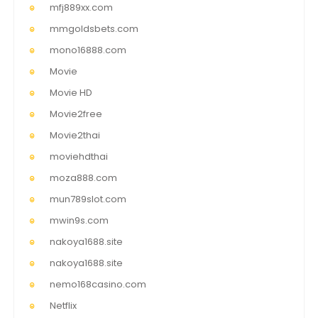
mfj889xx.com
mmgoldsbets.com
mono16888.com
Movie
Movie HD
Movie2free
Movie2thai
moviehdthai
moza888.com
mun789slot.com
mwin9s.com
nakoya1688.site
nakoya1688.site
nemo168casino.com
Netflix