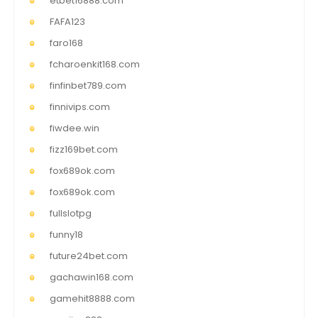
etbet16888.com
FAFA123
faro168
fcharoenkit168.com
finfinbet789.com
finnivips.com
fiwdee.win
fizz169bet.com
fox689ok.com
fox689ok.com
fullslotpg
funny18
future24bet.com
gachawin168.com
gamehit8888.com