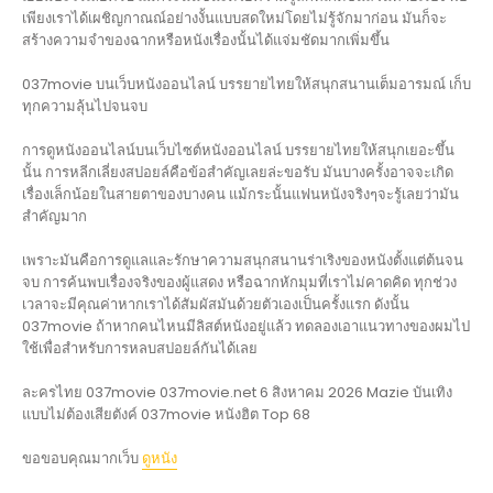
เพียงเราได้เผชิญกาณณ์อย่างงั้นแบบสดใหม่โดยไม่รู้จักมาก่อน มันก็จะ
สร้างความจำของฉากหรือหนังเรื่องนั้นได้แจ่มชัดมากเพิ่มขึ้น
037movie บนเว็บหนังออนไลน์ บรรยายไทยให้สนุกสนานเต็มอารมณ์ เก็บ
ทุกความลุ้นไปจนจบ
การดูหนังออนไลน์บนเว็บไซต์หนังออนไลน์ บรรยายไทยให้สนุกเยอะขึ้น
นั้น การหลีกเลี่ยงสปอยล์คือข้อสำคัญเลยล่ะขอรับ มันบางครั้งอาจจะเกิด
เรื่องเล็กน้อยในสายตาของบางคน แม้กระนั้นแฟนหนังจริงๆจะรู้เลยว่ามัน
สำคัญมาก
เพราะมันคือการดูแลและรักษาความสนุกสนานร่าเริงของหนังตั้งแต่ต้นจน
จบ การค้นพบเรื่องจริงของผู้แสดง หรือฉากหักมุมที่เราไม่คาดคิด ทุกช่วง
เวลาจะมีคุณค่าหากเราได้สัมผัสมันด้วยตัวเองเป็นครั้งแรก ดังนั้น
037movie ถ้าหากคนไหนมีลิสต์หนังอยู่แล้ว ทดลองเอาแนวทางของผมไป
ใช้เพื่อสำหรับการหลบสปอยล์กันได้เลย
ละครไทย 037movie 037movie.net 6 สิงหาคม 2026 Mazie บันเทิง
แบบไม่ต้องเสียตังค์ 037movie หนังฮิต Top 68
ขอขอบคุณมากเว็บ
ดูหนัง