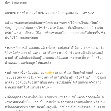
นี้กันด้วยครับผม
แนวทางง่ายๆที่ช่วยลดจังหวะเจอสปอยล์ก่อนดูหนังบน 037movie
แล้วเราจะหลบสปอยล์ก่อนดูหนังบน 037movie ได้อย่างไรล่ะ? ในเมื่อ
ข้อมูลอยู่เยอะไปหมดบนโซเชียลต่างๆตัวผมเองก็เกลียดชังสปอยล์เช่นกัน
ครับ ก็เลยพากเพียรหาวิธีง่ายๆที่จะช่วยลดโอกาสเจอสปอยล์ได้มากขึ้น ซึ่ง
มันก็มิได้ยากเลยครับผม
• หลบหลีกการอ่านคอมเมนต์: ครั้งคราวสปอยล์ไม่ได้มาจากบทความหรือ
รีวิวหนังที่พวกเราอ่านหรอกนะครับ เพราะว่านักเขียนจะหลีกเลี่ยงสปอยล์
มาอย่างดี แต่สปอยล์ดันอยู่ในคอมเมนต์นี่แหละ เพราะฉะนั้น เราก็แค่ไม่
อ่านคอมเมนต์ก่อนดูหนังก็พอแล้ว
• อย่าค้นหาชื่อหนังบ่อยมาก:
ดูหนัง
เวลาเราค้นหาชื่อหนังหัวข้อนั้นบ่อยๆ
ระบบของแพลตฟอร์มต่างๆจะแนะนำหนังที่เกี่ยวพันหรือคล้ายกันมา ซึ่งคุณ
อาจจะเจอสปอยล์ของหนังที่อยากจะมองไปเลยก็ได้ ด้วยเหตุผลดังกล่าว
พากเพียรอย่าไปค้นหาบ่อยครับผม
• เลือกดูตัวอย่างเท่าที่จำเป็น: ตัวอย่างหนังที่ดีจะช่วยให้พวกเราตกลงใจได้
ง่ายดายมากยิ่งขึ้น แม้กระนั้นบางครั้งบางคราวตัวอย่างหนังที่ยาวเหลือเกิน
หรือออกมาข้างหลังหนังฉายไปครู่หนึ่งแล้วมักจะมีสปอยล์รายละเอียดด้วย