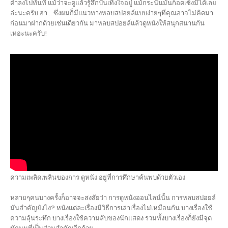
ต่ำลงไปทันที แม้ว่าจะดูแล้วรู้สึกบันเทิงใจอยู่ แม้กระนั้นมันก็อดเซ็งมิได้เลย
ล่ะนะครับ ฮ่า… ซึ่งผมก็มีแนวทางหลบสปอยล์แบบง่ายๆที่คุณอาจไม่คิดมา
ก่อนมาฝากด้วยเช่นเดียวกัน มาหลบสปอยล์แล้วดูหนังให้สนุกสนานกัน
เหอะนะครับ!
ความเพลิดเพลินของการ ดูหนัง อยู่ที่การศึกษาค้นพบด้วยตัวเอง
หลายๆคนบางครั้งก็อาจจะสงสัยว่า การดูหนังออนไลน์นั้น การหลบสปอยล์
มันสำคัญยังไง? หนังแต่ละเรื่องมีวิธีการเล่าเรื่องไม่เหมือนกัน บางเรื่องใช้
ความลุ้นระทึก บางเรื่องใช้ความลับของนักแสดง รวมทั้งบางเรื่องก็ยังมีจุด