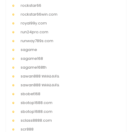
rockstar66
rockstar66win.com
royal99y.com
run24pro.com
runway789s.com
sagame
sagame168
sagame168th
sawan888 ทดลองเล่น
sawan888 ทดลองเล่น
sbobet168
sbotop1688.com
sbotop1688.com
sclass8888.com
scr888