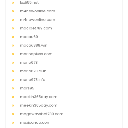
lux555.net
m4newonline.com
m4newonline.com
mac1bet789.com
macau69
macau888.win
marinapluss.com
mario678
mario678.club
mario678.info
mars95
meekin365day.com
meekin365day.com
megawaysbet789.com
mexicanoo.com