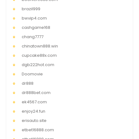
brazil999
bwvip4.com
cashgame168
chang7777
chinatown888.win
cupcake88x.com
dgb222hot.com
Doomovie
dr888
dr888bet.com
ek4567.com
enjoy24.fun
erisauto.site
etbet16888.com