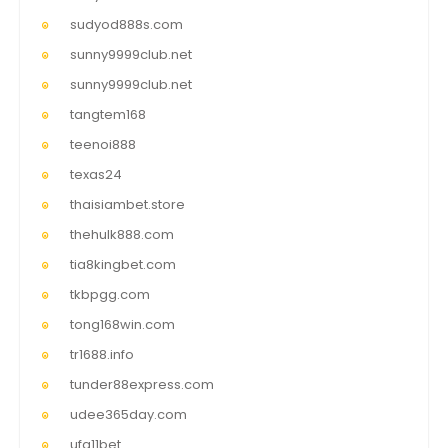
sudyod888s.com
sunny9999club.net
sunny9999club.net
tangtem168
teenoi888
texas24
thaisiambet.store
thehulk888.com
tia8kingbet.com
tkbpgg.com
tong168win.com
tr1688.info
tunder88express.com
udee365day.com
ufa11bet