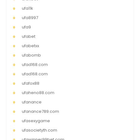
ufa11k
ufa8997
ufa9
ufabet
ufabetxx
ufabomb
ufad168.com
ufad168.com
ufafox88
ufaheno88.com
ufanance
ufanance789.com
ufasexygame
ufasocietyth.com
ufawinner99bet.com