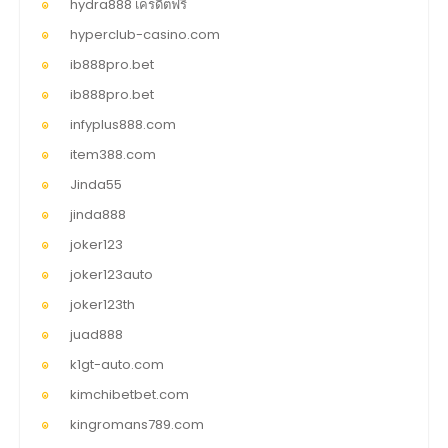
hydra888 เครดิตฟรี
hyperclub-casino.com
ib888pro.bet
ib888pro.bet
infyplus888.com
item388.com
Jinda55
jinda888
joker123
joker123auto
joker123th
juad888
k1gt-auto.com
kimchibetbet.com
kingromans789.com