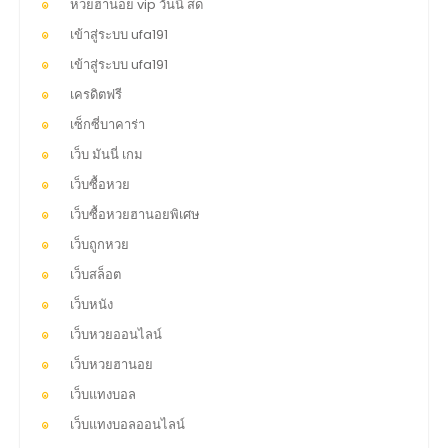
หวยฮานอย vip วันนี้ สด
เข้าสู่ระบบ ufa191
เข้าสู่ระบบ ufa191
เครดิตฟรี
เซ็กซี่บาคาร่า
เว็บ มันนี่ เกม
เว็บซื้อหวย
เว็บซื้อหวยฮานอยพิเศษ
เว็บถูกหวย
เว็บสล็อต
เว็บหนัง
เว็บหวยออนไลน์
เว็บหวยฮานอย
เว็บแทงบอล
เว็บแทงบอลออนไลน์