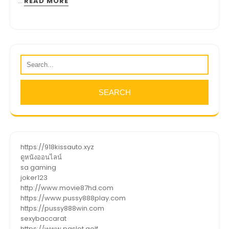
…
READ MORE
https://918kissauto.xyz
ดูหนังออนไลน์
sa gaming
joker123
http://www.movie87hd.com
https://www.pussy888play.com
https://pussy888win.com
sexybaccarat
https://www.pgslot.golf