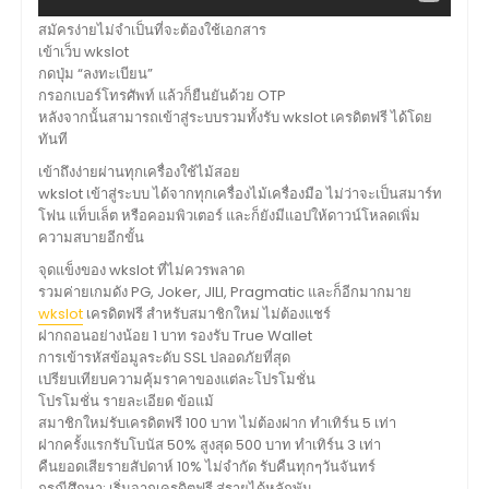
สมัครง่ายไม่จำเป็นที่จะต้องใช้เอกสาร
เข้าเว็บ wkslot
กดปุ่ม “ลงทะเบียน”
กรอกเบอร์โทรศัพท์ แล้วก็ยืนยันด้วย OTP
หลังจากนั้นสามารถเข้าสู่ระบบรวมทั้งรับ wkslot เครดิตฟรี ได้โดย
ทันที
เข้าถึงง่ายผ่านทุกเครื่องใช้ไม้สอย
wkslot เข้าสู่ระบบ ได้จากทุกเครื่องไม้เครื่องมือ ไม่ว่าจะเป็นสมาร์ท
โฟน แท็บเล็ต หรือคอมพิวเตอร์ และก็ยังมีแอปให้ดาวน์โหลดเพิ่ม
ความสบายอีกขั้น
จุดแข็งของ wkslot ที่ไม่ควรพลาด
รวมค่ายเกมดัง PG, Joker, JILI, Pragmatic และก็อีกมากมาย
wkslot
เครดิตฟรี สำหรับสมาชิกใหม่ ไม่ต้องแชร์
ฝากถอนอย่างน้อย 1 บาท รองรับ True Wallet
การเข้ารหัสข้อมูลระดับ SSL ปลอดภัยที่สุด
เปรียบเทียบความคุ้มราคาของแต่ละโปรโมชั่น
โปรโมชั่น รายละเอียด ข้อแม้
สมาชิกใหม่รับเครดิตฟรี 100 บาท ไม่ต้องฝาก ทำเทิร์น 5 เท่า
ฝากครั้งแรกรับโบนัส 50% สูงสุด 500 บาท ทำเทิร์น 3 เท่า
คืนยอดเสียรายสัปดาห์ 10% ไม่จำกัด รับคืนทุกๆวันจันทร์
กรณีศึกษา: เริ่มจากเครดิตฟรี สู่รายได้หลักพัน