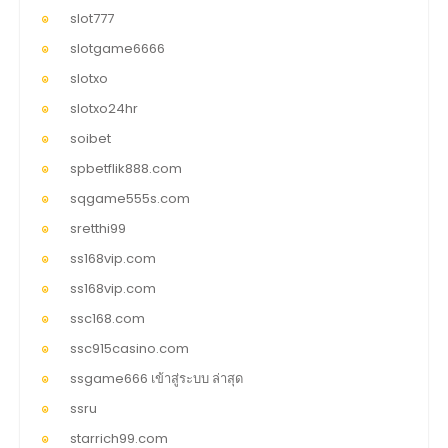
slot777
slotgame6666
slotxo
slotxo24hr
soibet
spbetflik888.com
sqgame555s.com
sretthi99
ss168vip.com
ss168vip.com
ssc168.com
ssc915casino.com
ssgame666 เข้าสู่ระบบ ล่าสุด
ssru
starrich99.com