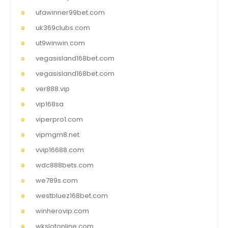
ufawinner99bet.com
uk369clubs.com
ut9winwin.com
vegasisland168bet.com
vegasisland168bet.com
ver888.vip
vip168sa
viperpro1.com
vipmgm8.net
vvip16688.com
wdc888bets.com
we789s.com
westbluez168bet.com
winherovip.com
wkslotonline.com