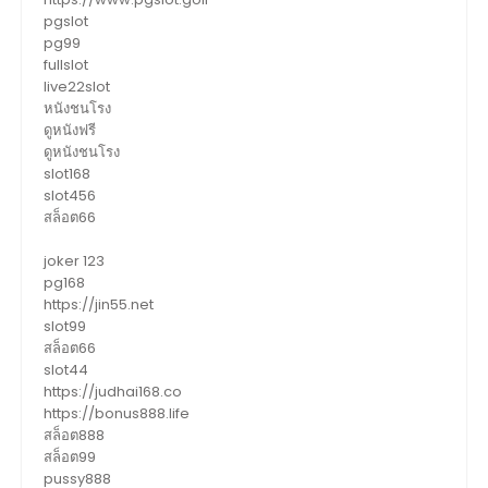
pgslot
pg99
fullslot
live22slot
หนังชนโรง
ดูหนังฟรี
ดูหนังชนโรง
slot168
slot456
สล็อต66
joker 123
pg168
https://jin55.net
slot99
สล็อต66
slot44
https://judhai168.co
https://bonus888.life
สล็อต888
สล็อต99
pussy888