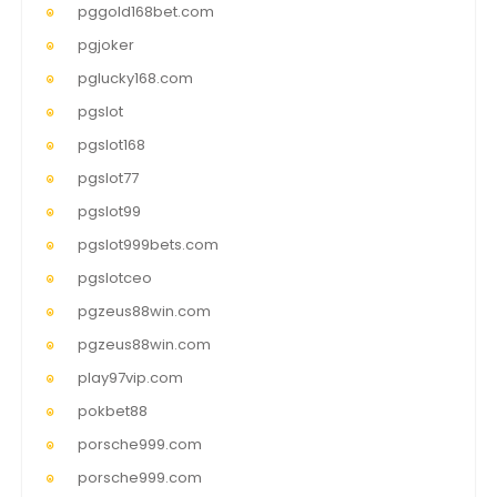
pggold168bet.com
pgjoker
pglucky168.com
pgslot
pgslot168
pgslot77
pgslot99
pgslot999bets.com
pgslotceo
pgzeus88win.com
pgzeus88win.com
play97vip.com
pokbet88
porsche999.com
porsche999.com