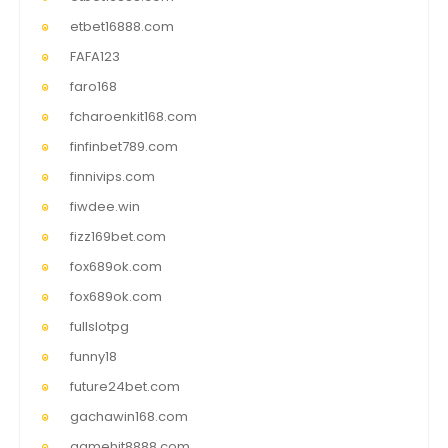
etbet16888.com
FAFA123
faro168
fcharoenkit168.com
finfinbet789.com
finnivips.com
fiwdee.win
fizz169bet.com
fox689ok.com
fox689ok.com
fullslotpg
funny18
future24bet.com
gachawin168.com
gamehit8888.com