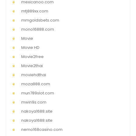
mexicanoo.com
mfj889xx.com
mmgoldsbets.com
mono16888.com
Movie
Movie HD
Movie2free
Movie2thai
moviehdthai
moza888.com
mun789slot.com
mwin9s.com
nakoya1688.site
nakoya1688.site
nemo168casino.com