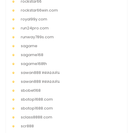
rockstar66
rockstar66win.com
royal99y.com
run24pro.com
runway789s.com
sagame
sagame168
sagame168th
sawan888 ทดลองเล่น
sawan888 ทดลองเล่น
sbobet168
sbotop1688.com
sbotop1688.com
sclass8888.com
scr888