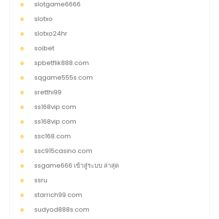
slotgame6666
slotxo
slotxo24hr
soibet
spbetflik888.com
sqgame555s.com
sretthi99
ss168vip.com
ss168vip.com
ssc168.com
ssc915casino.com
ssgame666 เข้าสู่ระบบ ล่าสุด
ssru
starrich99.com
sudyod888s.com