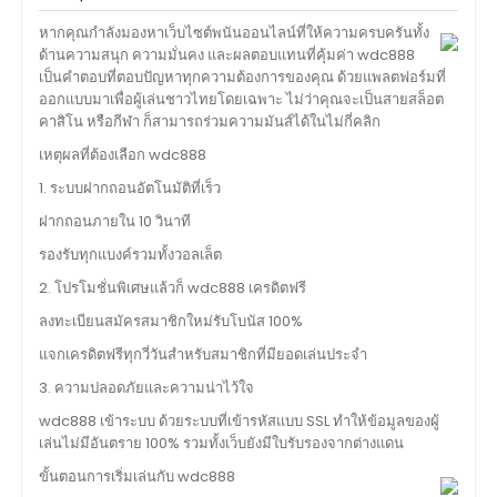
หากคุณกำลังมองหาเว็บไซต์พนันออนไลน์ที่ให้ความครบครันทั้ง
ด้านความสนุก ความมั่นคง และผลตอบแทนที่คุ้มค่า wdc888
เป็นคำตอบที่ตอบปัญหาทุกความต้องการของคุณ ด้วยแพลตฟอร์มที่
ออกแบบมาเพื่อผู้เล่นชาวไทยโดยเฉพาะ ไม่ว่าคุณจะเป็นสายสล็อต
คาสิโน หรือกีฬา ก็สามารถร่วมความมันส์ได้ในไม่กี่คลิก
เหตุผลที่ต้องเลือก wdc888
1. ระบบฝากถอนอัตโนมัติที่เร็ว
ฝากถอนภายใน 10 วินาที
รองรับทุกแบงค์รวมทั้งวอลเล็ต
2. โปรโมชั่นพิเศษแล้วก็ wdc888 เครดิตฟรี
ลงทะเบียนสมัครสมาชิกใหม่รับโบนัส 100%
แจกเครดิตฟรีทุกวี่วันสำหรับสมาชิกที่มียอดเล่นประจำ
3. ความปลอดภัยและความน่าไว้ใจ
wdc888 เข้าระบบ ด้วยระบบที่เข้ารหัสแบบ SSL ทำให้ข้อมูลของผู้
เล่นไม่มีอันตราย 100% รวมทั้งเว็บยังมีใบรับรองจากต่างแดน
ขั้นตอนการเริ่มเล่นกับ wdc888