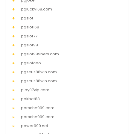
pgjoker
pglucky168.com
pgslot
pgslot168
pgslot77
pgslot99
pgslot999bets.com
pgslotceo
pgzeus88win.com
pgzeus88win.com
play97vip.com
pokbet88
porsche999.com
porsche999.com
power999.net