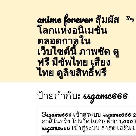
Skip
to
anime forever สัมผัส
content
Buy 
โลกแห่งอนิเมชั่น
ตลอดกาลใน
เว็บไซต์นี้ ภาพชัด ดู
ฟรี มีซัพไทย เสียง
ไทย ดูลิขสิทธิ์ฟรี
ป้ายกำกับ:
ssgame666
Ssgame666 เข้าสู่ระบบ ssgame666 21
คาสิโนจริง โปรวัดใจสายฝาก 1,000 ห
ssgame666 เข้าสู่ระบบ ล่าสุด เฮลั่น