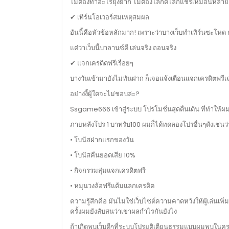
ไม่ต้องทำอะไรยุ่งยาก ไม่ต้องไล่กดไลก์แชร์เหมือนหลาย
✔ เทิร์นโอเวอร์สมเหตุสมผล
อันนี้คือหัวข้อหลักมาก! เพราะว่าบางเว็บทำเทิร์นซะโหด กร
แต่ว่าเว็บนี้บาลานซ์ดี เล่นจริง ถอนจริง
✔ แจกเครดิตฟรีเรื่อยๆ
บางวันเข้ามายังไม่ทันฝาก ก็เจอแจ้งเตือนแจกเครดิตฟรี
อย่างงี้ผู้ใดจะไม่ชอบล่ะ?
Ssgame666 เข้าสู่ระบบ โปรโมชั่นสุดตื่นเต้น ที่ทำให้ผมอ
ภายหลังโปร 1 บาทรับ100 ผมก็ได้ทดลองโปรอื่นๆดังเช่นว่
• โบนัสฝากแรกของวัน
• โบนัสคืนยอดเสีย 10%
• กิจกรรมสุ่มแจกเครดิตฟรี
• หมุนวงล้อฟรีแต้มแลกเครดิต
ความรู้สึกคือ มันไม่ใช่เว็บไซต์ความคาดหวังให้ผู้เล่นเ
ครั้งผมยังสับสนว่าเขาผลกำไรกันยังไง
ถ้าเกิดพบเว็บดีๆที่ระบบโปรยุติเตียนธรรมแบบผมพบในค