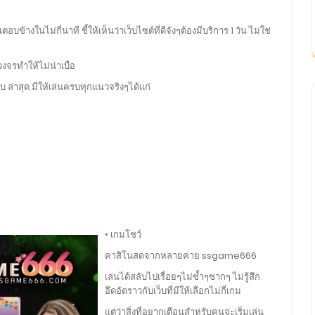
างในไม่กี่นาที ชี้ให้เห็นว่าเว็บไซต์ที่ดีจังๆต้องมีบริการ 1 วัน ไม่ใช่
จรทำให้ไม่น่าเบื่อ
บ ล่าสุด มีให้เล่นครบทุกแนวจริงๆได้แก่
• เกมโชว์
คาสิโนสดจากหลายค่าย ssgame666
เล่นได้สลับไปเรื่อยๆไม่ซ้ำๆซากๆ ไม่รู้สึก
อึดอัดราวกับเว็บที่มีให้เลือกไม่กี่เกม
แต่ว่าสิ่งที่อยากเตือนสำหรับคนจะเริ่มเล่น