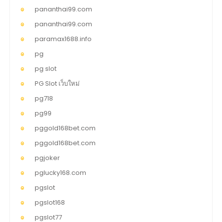
pananthai99.com
pananthai99.com
paramax1688.info
pg
pg slot
PG Slot เว็บใหม่
pg718
pg99
pggold168bet.com
pggold168bet.com
pgjoker
pglucky168.com
pgslot
pgslot168
pgslot77