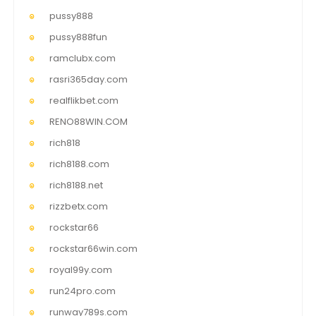
pussy888
pussy888fun
ramclubx.com
rasri365day.com
realflikbet.com
RENO88WIN.COM
rich818
rich8188.com
rich8188.net
rizzbetx.com
rockstar66
rockstar66win.com
royal99y.com
run24pro.com
runway789s.com