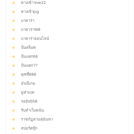
ทางเข้า live22
ทางเข้าpg
บาคาร่า
บาคาร่า168
บาคาร่าออนไลน์
ปั่นสล็อต
ปั่นแตก66
ปั่นแตก77
พุซซี่888
มันนี่เกม
ยูฟ่าเบท
รอยัล558
รับทำเว็บพนัน
ราชภัฏสวนสุนันทา
สปอร์ตบุ๊ก