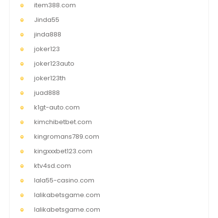
item388.com
Jinda55
jinda888
joker123
joker123auto
joker123th
juad888
k1gt-auto.com
kimchibetbet.com
kingromans789.com
kingxxxbet123.com
ktv4sd.com
lala55-casino.com
lalikabetsgame.com
lalikabetsgame.com