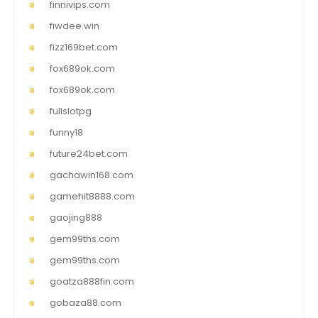
finnivips.com
fiwdee.win
fizz169bet.com
fox689ok.com
fox689ok.com
fullslotpg
funny18
future24bet.com
gachawin168.com
gamehit8888.com
gaojing888
gem99ths.com
gem99ths.com
goatza888fin.com
gobaza88.com