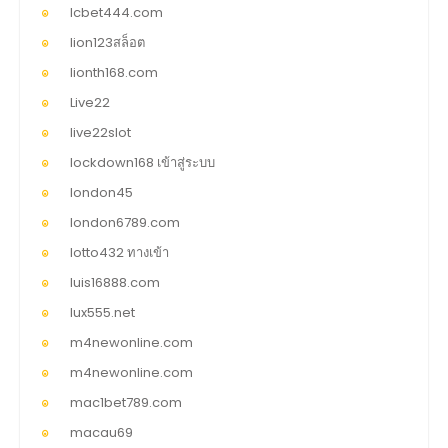
lcbet444.com
lion123สล็อต
lionth168.com
Live22
live22slot
lockdown168 เข้าสู่ระบบ
london45
london6789.com
lotto432 ทางเข้า
luis16888.com
lux555.net
m4newonline.com
m4newonline.com
mac1bet789.com
macau69