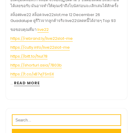
ได้เลยขอรับ มันอาจทำให้คุณเข้าถึงโบนัสก่อนจะเลิกเล่นได้สักครั้ง
สล็อตlive22 สล็อต live22slot.me 12 December 26
Guadalupe ดูรีวิวจากลูกค้าจริง live22ปลดหนี้ได้ง่ายๆ Top 93
ขอขอบคุณที่มา
live22
https://rebrand.ly/live22slot-me
https://cutly.info/live22slot-me
https://bitt.to/fxul78
https://shorturl.asia/7B03b
https://t.co/xB7vjTSnSX
…
READ MORE