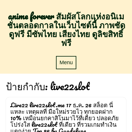
Skip
to
anime forever สัมผัสโลกแห่งอนิเม
content
ชั่นตลอดกาลในเว็บไซต์นี้ ภาพชัด
ดูฟรี มีซัพไทย เสียงไทย ดูลิขสิทธิ์
ฟรี
Menu
Menu
ป้ายกำกับ:
live22slot
Live22 live22slot.me 17 ธ.ค. 26 สล็อต นี่
แหละ เหตุผลที่ มือใหม่รวยไว ทุกยอดฝาก
10% เหมือนยกคาสิโนมาไว้ที่เดียว ปลอดภัย
โปร่งใส live22slot ที่เดียว ที่รวมเกมทำเงิน
แตกง่าย Top 86 by Guadalupe