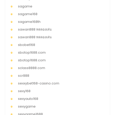
sagame
sagame168
sagame168th
sawan888 ทดลองเล่น
sawan888 ทดลองเล่น
sbobet168
sbotop1688.com
sbotop1688.com
sclass8888.com
scr888
sexxybet168-casino.com
sexy168
sexyauto168
sexygame
sexygame1688