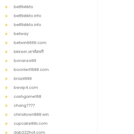
betflixtikto
betflixtikto.info
betflixtikto.info
betway
betwin6666.com
bkkwin เครดิตฟรี
bonanza99
boonlert1688.com
brazil999
bwvip4.com
cashgame168
chang7777
chinatown888.win
cupcake88x.com
dgb222hot.com