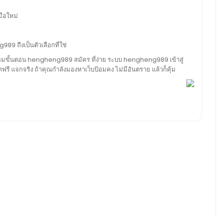
มือใหม่
9 ถึงเป็นตัวเลือกที่ใช่
ขั้นตอน hengheng989 สมัคร ที่ง่าย ระบบ hengheng989 เข้าสู่
ี แจกจริง ถ้าคุณกำลังมองหาเว็บป้อมคง ไม่มีอันตราย แล้วก็คุ้ม