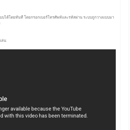
สู่ระบบได้โดยทันที โดยกรอกเบอร์โทรศัพท์และรหัสผ่าน ระบบถูกวางแบบมา
ม
เล่น: