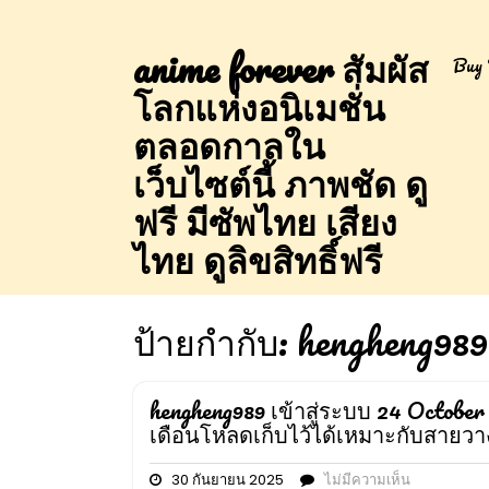
Skip
to
anime forever สัมผัส
content
Buy 
โลกแห่งอนิเมชั่น
ตลอดกาลใน
เว็บไซต์นี้ ภาพชัด ดู
ฟรี มีซัพไทย เสียง
ไทย ดูลิขสิทธิ์ฟรี
ป้ายกำกับ:
hengheng989 
hengheng989 เข้าสู่ระบบ 24 October
เดือนโหลดเก็บไว้ได้เหมาะกับสายวา
30 กันยายน 2025
ไม่มีความเห็น