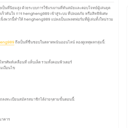
ป็นที่นิยมสูง ด้วยระบบการใช้แรงงานที่ทันสมัยและตอบโจทย์ผู้เล่นยุค
เร็วทันใจ การ hengheng989 เข้าสู่ระบบ ที่ปลอดภัย หรือสิทธิพิเศษ
ข็งพวกนี้ทำให้ hengheng989 แปลงเป็นแพลตฟอร์มที่ผู้เล่นทั้งใหม่รวม
eng989
ถึงเป็นที่ชื่นชอบในตลาดพนันออนไลน์ ลองดูเหตุผลกลุ่มนี้:
ทรศัพท์เคลื่อนที่ แท็บเล็ต รวมทั้งคอมพิวเตอร์
มเงื่อนไข
ถลงทะเบียนสมัครสมาชิกได้ง่ายๆตามขั้นตอนนี้:
ธนาคาร