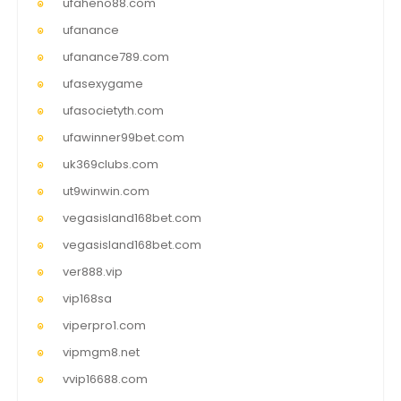
ufaheno88.com
ufanance
ufanance789.com
ufasexygame
ufasocietyth.com
ufawinner99bet.com
uk369clubs.com
ut9winwin.com
vegasisland168bet.com
vegasisland168bet.com
ver888.vip
vip168sa
viperpro1.com
vipmgm8.net
vvip16688.com