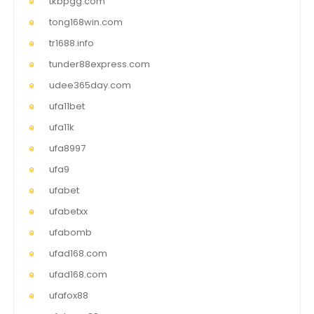
tkbpgg.com
tong168win.com
tr1688.info
tunder88express.com
udee365day.com
ufa11bet
ufa11k
ufa8997
ufa9
ufabet
ufabetxx
ufabomb
ufad168.com
ufad168.com
ufafox88