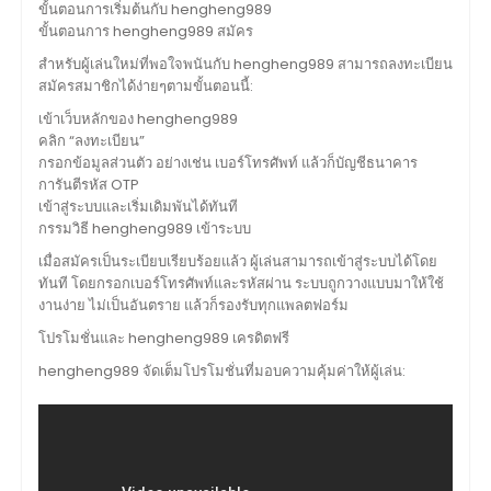
ขั้นตอนการเริ่มต้นกับ hengheng989
ขั้นตอนการ hengheng989 สมัคร
สำหรับผู้เล่นใหม่ที่พอใจพนันกับ hengheng989 สามารถลงทะเบียน
สมัครสมาชิกได้ง่ายๆตามขั้นตอนนี้:
เข้าเว็บหลักของ hengheng989
คลิก “ลงทะเบียน”
กรอกข้อมูลส่วนตัว อย่างเช่น เบอร์โทรศัพท์ แล้วก็บัญชีธนาคาร
การันตีรหัส OTP
เข้าสู่ระบบและเริ่มเดิมพันได้ทันที
กรรมวิธี hengheng989 เข้าระบบ
เมื่อสมัครเป็นระเบียบเรียบร้อยแล้ว ผู้เล่นสามารถเข้าสู่ระบบได้โดย
ทันที โดยกรอกเบอร์โทรศัพท์และรหัสผ่าน ระบบถูกวางแบบมาให้ใช้
งานง่าย ไม่เป็นอันตราย แล้วก็รองรับทุกแพลตฟอร์ม
โปรโมชั่นและ hengheng989 เครดิตฟรี
hengheng989 จัดเต็มโปรโมชั่นที่มอบความคุ้มค่าให้ผู้เล่น: