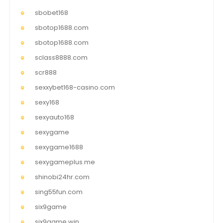
sbobet168
sbotop1688.com
sbotop1688.com
sclass8888.com
scr888
sexxybet168-casino.com
sexy168
sexyauto168
sexygame
sexygame1688
sexygameplus.me
shinobi24hr.com
sing55fun.com
six9game
six9game.win