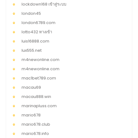
lockdown168 เข้าสู่ระบบ
london45
london6789.com
lotto432 ทางเข้า
luis16888.com
lux555.net
m4newonline.com
m4newonline.com
mac1bet789.com
macau69
macau888.win
marinapluss.com
mario678
mario678.club
mario678.info