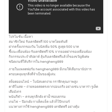
โปรโมชั่น เนื้อหา
สมาชิกใหม่ รับเครดิตฟรี 100 บาทโดยทันที
ฝากครั้งแรกของวัน โบนัสเพิ่ม 50% สูงสุด 500 บาท
ชี้แนะเพื่อนพ้อง รับเครดิตฟรี 10% จากยอดฝากของเพื่อนพ้อง
กิจกรรมประจำสัปดาห์ ลุ้นรับเครดิตฟรีแล้วก็ของขวัญพิเศษ
ชนิดเกมที่ให้บริการใน hengheng989
ภายในแพลตฟอร์ม hengheng989 มีเกมให้เลือกนานัปการ
ครอบคลุมทุกสิ่งที่จำเป็นของผู้เล่น:
สล็อตออนไลน์ – โบนัสแตกง่าย กราฟิกคุณภาพสูง
คาสิโนสด – ถ่ายทอดสดตรงจากบ่อนจริง อย่างเช่น บาคาร่า รูเล็ต
เสือมังกร
พนันกีฬา – ครบทุกลีกดัง ค่าน้ำชอบธรรม
เกมไพ่ – ป๊อกเด้ง กางล็คแจ็ค แล้วก็โป๊กเกอร์
แนวทางการใช้ hengheng989 เครดิตฟรี อย่างคุ้ม