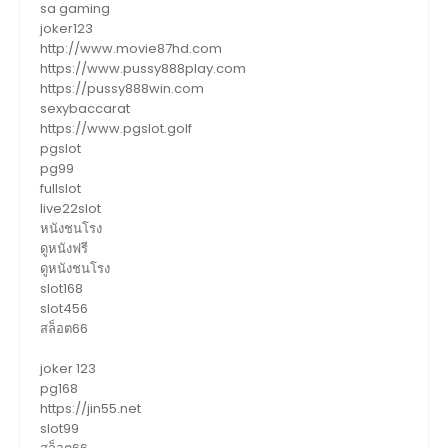
sa gaming
joker123
http://www.movie87hd.com
https://www.pussy888play.com
https://pussy888win.com
sexybaccarat
https://www.pgslot.golf
pgslot
pg99
fullslot
live22slot
หนังชนโรง
ดูหนังฟรี
ดูหนังชนโรง
slot168
slot456
สล็อต66
joker 123
pg168
https://jin55.net
slot99