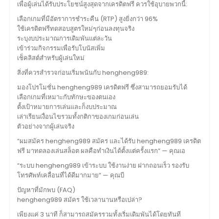
เพื่อผู้เล่นได้รับประโยชน์สูงสุดจากเครดิตฟรี ควรใช้อุบายพวกนี้:
เลือกเกมที่มีอัตราการชำระคืน (RTP) สูงยิ่งกว่า 96%
ใช้เครดิตฟรีทดสอบสูตรใหม่ๆก่อนลงทุนจริง
ระบุงบประมาณการเดิมพันแต่ละวัน
เข้าร่วมกิจกรรมเพื่อรับโบนัสเพิ่ม
เช็คลิสต์สำหรับผู้เล่นใหม่
สิ่งที่ควรสำรวจก่อนเริ่มพนันกับ hengheng989:
มองโปรโมชั่น hengheng989 เครดิตฟรี ซึ่งสามารถยอมรับได้
เลือกเกมที่เหมาะกับทักษะของตนเอง
ตั้งเป้าหมายการเล่นและก็งบประมาณ
เล่าเรียนเงื่อนไขรวมทั้งกติกาของเกมก่อนเล่น
ตัวอย่างจากผู้เล่นจริง
“ผมสมัคร hengheng989 สมัคร และได้รับ hengheng989 เครดิต
ฟรี มาทดลองเล่นสล็อต ผลคือทำเงินได้ตั้งแต่ครั้งแรก” — คุณเอ
“ระบบ hengheng989 เข้าระบบ ใช้งานง่าย ฝากถอนเร็ว รองรับ
โทรศัพท์เคลื่อนที่ได้ดีมากมาย” — คุณบี
ปัญหาที่มักพบ (FAQ)
hengheng989 สมัคร ใช้เวลานานหรือเปล่า?
เพียงแค่ 3 นาที ก็สามารถสมัครรวมทั้งเริ่มเดิมพันได้โดยทันที