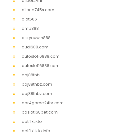
allbet24hr
allone745s.com
alot666
amb888
askyouwin888
audi688.com
autoslot16888.com
autoslot16888.com
baj88thb
baj88thbz.com
baj88thbz.com
bar4game24hr.com
baslot168bet.com
betflixtikto
betflixtikto.info