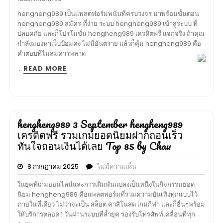
hengheng989 เป็นแพลตฟอร์มพนันที่ครบวงจร มาพร้อมขั้นตอน
hengheng989 สมัคร ที่ง่าย ระบบ hengheng989 เข้าสู่ระบบ ที่
ปลอดภัย และก็โปรโมชั่น hengheng989 เครดิตฟรี แจกจริง ถ้าคุณ
กำลังมองหาเว็บป้อมคง ไม่มีอันตราย แล้วก็คุ้ม hengheng989 คือ
คำตอบที่ไม่สมควรพลาด
…
READ MORE
hengheng989 3 September hengheng989
เครดิตฟรี รวมเกมยอดนิยมฝากถอนเร็ว
ทันใจถอนเงินได้เลย Top 85 by Chau
8 กรกฎาคม 2025
ไม่มีความเห็น
ในยุคที่เกมออนไลน์และการเดิมพันแปลงเป็นหนึ่งในกิจกรรมยอด
นิยม hengheng989 คือแพลตฟอร์มที่รวมความบันเทิงทุกแบบไว้
ภายในที่เดียว ไม่ว่าจะเป็น สล็อต คาสิโนสด เกมกีฬา และก็อื่นๆพร้อม
ให้บริการตลอด 1 วันผ่านระบบที่ล้ำยุค รองรับโทรศัพท์เคลื่อนที่ทุก