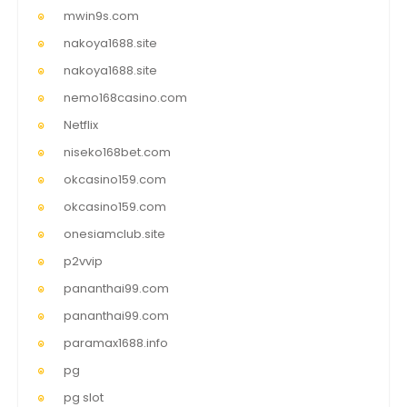
mwin9s.com
nakoya1688.site
nakoya1688.site
nemo168casino.com
Netflix
niseko168bet.com
okcasino159.com
okcasino159.com
onesiamclub.site
p2vvip
pananthai99.com
pananthai99.com
paramax1688.info
pg
pg slot