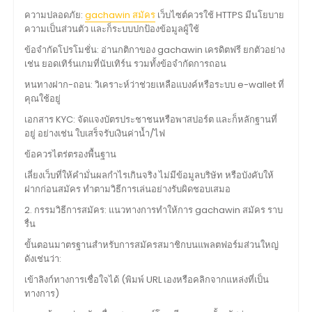
ความปลอดภัย:
gachawin สมัคร
เว็บไซต์ควรใช้ HTTPS มีนโยบาย
ความเป็นส่วนตัว และก็ระบบปกป้องข้อมูลผู้ใช้
ข้อจำกัดโปรโมชั่น: อ่านกติกาของ gachawin เครดิตฟรี ยกตัวอย่าง
เช่น ยอดเทิร์นเกมที่นับเทิร์น รวมทั้งข้อจำกัดการถอน
หนทางฝาก-ถอน: วิเคราะห์ว่าช่วยเหลือแบงค์หรือระบบ e-wallet ที่
คุณใช้อยู่
เอกสาร KYC: จัดแจงบัตรประชาชนหรือพาสปอร์ต และก็หลักฐานที่
อยู่ อย่างเช่น ใบเสร็จรับเงินค่าน้ำ/ไฟ
ข้อควรไตร่ตรองพื้นฐาน
เลี่ยงเว็บที่ให้คำมั่นผลกำไรเกินจริง ไม่มีข้อมูลบริษัท หรือบังคับให้
ฝากก่อนสมัคร ทำตามวิธีการเล่นอย่างรับผิดชอบเสมอ
2. กรรมวิธีการสมัคร: แนวทางการทำให้การ gachawin สมัคร ราบ
รื่น
ขั้นตอนมาตรฐานสำหรับการสมัครสมาชิกบนแพลตฟอร์มส่วนใหญ่
ดังเช่นว่า:
เข้าลิงก์ทางการเชื่อใจได้ (พิมพ์ URL เองหรือคลิกจากแหล่งที่เป็น
ทางการ)