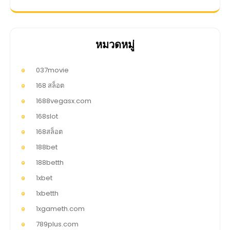
หมวดหมู่
037movie
168 สล็อต
1688vegasx.com
168slot
168สล็อต
188bet
188betth
1xbet
1xbetth
1xgameth.com
789plus.com