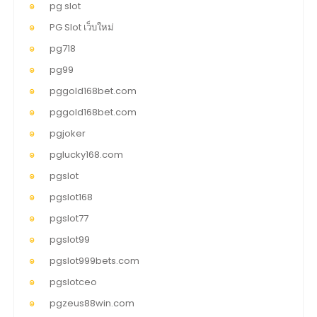
pg slot
PG Slot เว็บใหม่
pg718
pg99
pggold168bet.com
pggold168bet.com
pgjoker
pglucky168.com
pgslot
pgslot168
pgslot77
pgslot99
pgslot999bets.com
pgslotceo
pgzeus88win.com