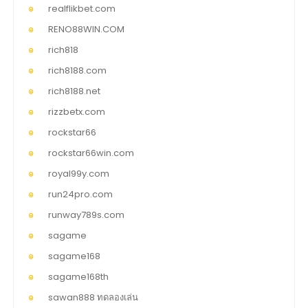
realflikbet.com
RENO88WIN.COM
rich818
rich8188.com
rich8188.net
rizzbetx.com
rockstar66
rockstar66win.com
royal99y.com
run24pro.com
runway789s.com
sagame
sagame168
sagame168th
sawan888 ทดลองเล่น