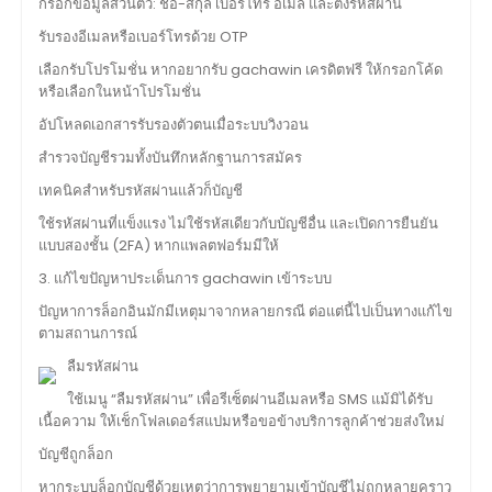
กรอกข้อมูลส่วนตัว: ชื่อ-สกุล เบอร์โทร อีเมล และตั้งรหัสผ่าน
รับรองอีเมลหรือเบอร์โทรด้วย OTP
เลือกรับโปรโมชั่น หากอยากรับ gachawin เครดิตฟรี ให้กรอกโค้ด
หรือเลือกในหน้าโปรโมชั่น
อัปโหลดเอกสารรับรองตัวตนเมื่อระบบวิงวอน
สำรวจบัญชีรวมทั้งบันทึกหลักฐานการสมัคร
เทคนิคสำหรับรหัสผ่านแล้วก็บัญชี
ใช้รหัสผ่านที่แข็งแรง ไม่ใช้รหัสเดียวกับบัญชีอื่น และเปิดการยืนยัน
แบบสองชั้น (2FA) หากแพลตฟอร์มมีให้
3. แก้ไขปัญหาประเด็นการ gachawin เข้าระบบ
ปัญหาการล็อกอินมักมีเหตุมาจากหลายกรณี ต่อแต่นี้ไปเป็นทางแก้ไข
ตามสถานการณ์
ลืมรหัสผ่าน
ใช้เมนู “ลืมรหัสผ่าน” เพื่อรีเซ็ตผ่านอีเมลหรือ SMS แม้มิได้รับ
เนื้อความ ให้เช็กโฟลเดอร์สแปมหรือขอข้างบริการลูกค้าช่วยส่งใหม่
บัญชีถูกล็อก
หากระบบล็อกบัญชีด้วยเหตุว่าการพยายามเข้าบัญชีไม่ถูกหลายคราว