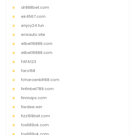
dr888bet.com
ek4567.com
enjoy24.fun
erisauto.site
etbet16888.com
etbet16888.com
FAFA123
faro168
fcharoenkit168.com
finfinbet789.com
finnivips.com
fiwdee.win
fizz169bet.com
fox689ok.com
fox689ok.com