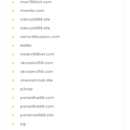
mun789slot.com
mwin9s.com
nakoya1688.site
nakoya1688.site
nemo168casino.com
Netflix
niseko168bet.com
okcasino159.com
okcasino159.com
onesiamclub.site
p2vvip
pananthai99.com
pananthai99.com
paramax1688.info
pg