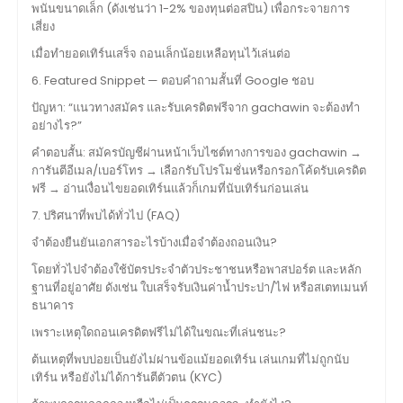
พนันขนาดเล็ก (ดังเช่นว่า 1-2% ของทุนต่อสปิน) เพื่อกระจายการ
เสี่ยง
เมื่อทำยอดเทิร์นเสร็จ ถอนเล็กน้อยเหลือทุนไว้เล่นต่อ
6. Featured Snippet — ตอบคำถามสั้นที่ Google ชอบ
ปัญหา: “แนวทางสมัคร และรับเครดิตฟรีจาก gachawin จะต้องทำ
อย่างไร?”
คำตอบสั้น: สมัครบัญชีผ่านหน้าเว็บไซต์ทางการของ gachawin →
การันตีอีเมล/เบอร์โทร → เลือกรับโปรโมชั่นหรือกรอกโค้ดรับเครดิต
ฟรี → อ่านเงื่อนไขยอดเทิร์นแล้วก็เกมที่นับเทิร์นก่อนเล่น
7. ปริศนาที่พบได้ทั่วไป (FAQ)
จำต้องยืนยันเอกสารอะไรบ้างเมื่อจำต้องถอนเงิน?
โดยทั่วไปจำต้องใช้บัตรประจำตัวประชาชนหรือพาสปอร์ต และหลัก
ฐานที่อยู่อาศัย ดังเช่น ใบเสร็จรับเงินค่าน้ำประปา/ไฟ หรือสเตทเมนท์
ธนาคาร
เพราะเหตุใดถอนเครดิตฟรีไม่ได้ในขณะที่เล่นชนะ?
ต้นเหตุที่พบบ่อยเป็นยังไม่ผ่านข้อแม้ยอดเทิร์น เล่นเกมที่ไม่ถูกนับ
เทิร์น หรือยังไม่ได้การันตีตัวตน (KYC)