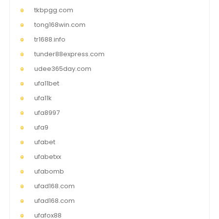
tkbpgg.com
tong168win.com
tr1688.info
tunder88express.com
udee365day.com
ufa11bet
ufa11k
ufa8997
ufa9
ufabet
ufabetxx
ufabomb
ufad168.com
ufad168.com
ufafox88