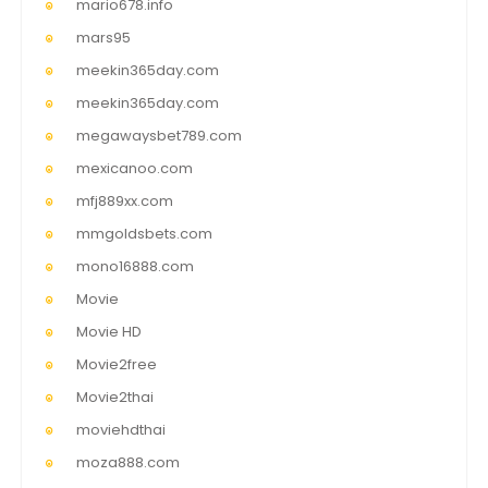
mario678.info
mars95
meekin365day.com
meekin365day.com
megawaysbet789.com
mexicanoo.com
mfj889xx.com
mmgoldsbets.com
mono16888.com
Movie
Movie HD
Movie2free
Movie2thai
moviehdthai
moza888.com