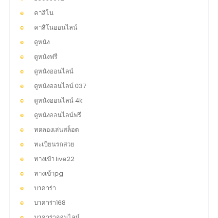
คาสิโน
คาสิโนออนไลน์
ดูหนัง
ดูหนังฟรี
ดูหนังออนไลน์
ดูหนังออนไลน์ 037
ดูหนังออนไลน์ 4k
ดูหนังออนไลน์ฟรี
ทดลองเล่นสล็อต
ทะเบียนรถสวย
ทางเข้า live22
ทางเข้าpg
บาคาร่า
บาคาร่า168
บาคาร่าออนไลน์